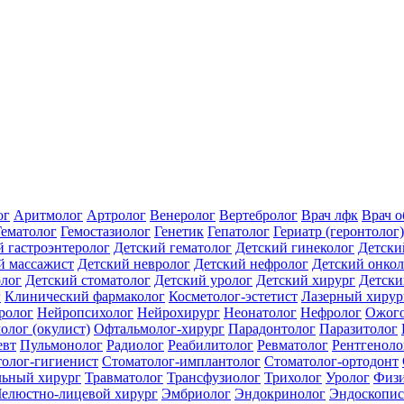
ог
Аритмолог
Артролог
Венеролог
Вертебролог
Врач лфк
Врач 
Гематолог
Гемостазиолог
Генетик
Гепатолог
Гериатр (геронтолог)
й гастроэнтеролог
Детский гематолог
Детский гинеколог
Детски
й массажист
Детский невролог
Детский нефролог
Детский онкол
олог
Детский стоматолог
Детский уролог
Детский хирург
Детски
г
Клинический фармаколог
Косметолог-эстетист
Лазерный хирур
ролог
Нейропсихолог
Нейрохирург
Неонатолог
Нефролог
Ожого
олог (окулист)
Офтальмолог-хирург
Парадонтолог
Паразитолог
евт
Пульмонолог
Радиолог
Реабилитолог
Ревматолог
Рентгеноло
олог-гигиенист
Стоматолог-имплантолог
Стоматолог-ортодонт
льный хирург
Травматолог
Трансфузиолог
Трихолог
Уролог
Физи
елюстно-лицевой хирург
Эмбриолог
Эндокринолог
Эндоскопис