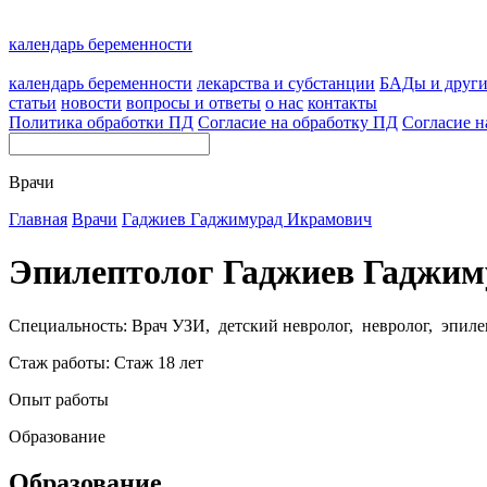
календарь беременности
календарь беременности
лекарства и субстанции
БАДы и друг
статьи
новости
вопросы и ответы
о нас
контакты
Политика обработки ПД
Согласие на обработку ПД
Согласие н
Врачи
Главная
Врачи
Гаджиев Гаджимурад Икрамович
Эпилептолог Гаджиев Гаджи
Специальность: Врач УЗИ, детский невролог, невролог, эпиле
Стаж работы: Стаж 18 лет
Опыт работы
Образование
Образование