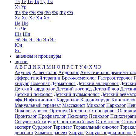
Та
Те
Ти
Тр
Ту
Ты
Ул
Ур
Фа
Фе
Фи
Фл
Фо
Фр
Фу
Фэ
Ха
Хв
Хе
Хи
Хо
Це
Ци
Ча
Че
Ша
Ши
Эй
Эк
Эл
Эн
Эр
Эс
Юн
Ян
анализы и процедуры
врачи
А
В
Г
Д
И
К
Л
М
Н
О
П
Р
С
Т
У
Ф
Х
Ч
Э
Акушер
Аллерголог
Андролог
Анестезиолог-реаниматол
эфферентной терапии
Врач-косметолог
Гастроэнтеролог
хирург
Гомеопат
Дерматолог
Детский аллерголог
Детски
Детский кардиолог
Детский логопед
Детский лор
Детски
Детский психолог
Детский пульмонолог
Детский ревмат
лфк
Инфекционист
Кардиолог
Кардиохирург
Кинезиоло
Мануальный терапевт
Массажист
Миколог
Нарколог
Нев
Онколог-уролог
Ортопед
Остеопат
Отоневролог
Офтальм
Проктолог
Профпатолог
Психиатр
Психолог
Психотерап
Сосудистый хирург
Спортивный врач
Стоматолог
Стомат
эксперт
Сурдолог
Терапевт
Торакальный онколог
Торака
диагност
Химиотерапевт
Хирург
Хирург-эндокринолог
Ч