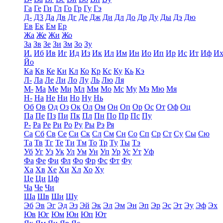
Га
Ге
Ги
Гл
Го
Гр
Гу
Гэ
Д-
Д3
Да
Дв
Дг
Де
Дж
Ди
Дл
До
Др
Ду
Ды
Дэ
Дю
Ев
Ек
Ем
Ер
Жа
Же
Жи
Жо
За
Зв
Зе
Зи
Зм
Зо
Зу
И.
Иб
Ив
Иг
Ид
Из
Ик
Ил
Им
Ин
Ио
Ип
Ир
Ис
Ит
Иф
И
Йо
Ка
Кв
Ке
Ки
Кл
Ко
Кр
Кс
Ку
Кь
Кэ
Л-
Ла
Ле
Ли
Ло
Лу
Ль
Лю
Ля
М-
Ма
Ме
Ми
Мл
Мм
Мо
Мс
Му
Мэ
Мю
Мя
Н-
На
Не
Ни
Но
Ну
Нь
Об
Ов
Од
Оз
Ок
Ол
Ом
Он
Оп
Ор
Ос
От
Оф
Оц
Па
Пе
Пз
Пи
Пк
Пл
Пн
По
Пр
Пс
Пу
Р-
Ра
Ре
Ри
Ро
Ру
Ры
Рэ
Ря
Са
Сб
Св
Се
Си
Ск
Сл
См
Сн
Со
Сп
Ср
Ст
Су
Сы
Сю
Та
Тв
Тг
Те
Ти
Тм
То
Тр
Ту
Ты
Тэ
Уб
Уг
Уз
Ук
Ул
Ум
Ун
Уп
Ур
Ус
Ут
Уф
Фа
Фе
Фи
Фл
Фо
Фр
Фс
Фт
Фу
Ха
Хв
Хе
Хи
Хл
Хо
Ху
Це
Ци
Цф
Ча
Че
Чи
Ша
Шв
Ши
Шу
Эб
Эв
Эг
Эд
Эз
Эй
Эк
Эл
Эм
Эн
Эп
Эр
Эс
Эт
Эу
Эф
Эх
Юв
Юг
Юм
Юн
Юп
Ют