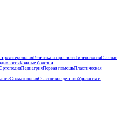
строэнтерология
Генетика и прогнозы
Гинекология
Глазные
рдиология
Кожные болезни
Ортопедия
Педиатрия
Первая помощь
Пластическая
тание
Стоматология
Счастливое детство
Урология и