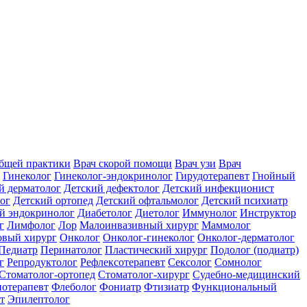
общей практики
Врач скорой помощи
Врач узи
Врач
Гинеколог
Гинеколог-эндокринолог
Гирудотерапевт
Гнойный
й дерматолог
Детский дефектолог
Детский инфекционист
ог
Детский ортопед
Детский офтальмолог
Детский психиатр
й эндокринолог
Диабетолог
Диетолог
Иммунолог
Инструктор
г
Лимфолог
Лор
Малоинвазивный хирург
Маммолог
вый хирург
Онколог
Онколог-гинеколог
Онколог-дерматолог
Педиатр
Перинатолог
Пластический хирург
Подолог (подиатр)
г
Репродуктолог
Рефлексотерапевт
Сексолог
Сомнолог
Стоматолог-ортопед
Стоматолог-хирург
Судебно-медицинский
отерапевт
Флеболог
Фониатр
Фтизиатр
Функциональный
т
Эпилептолог