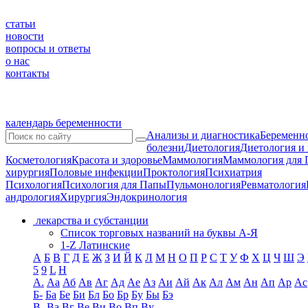
статьи
новости
вопросы и ответы
о нас
контакты
календарь беременности
Анализы и диагностика
Беременно
болезни
Диетология
Диетология и
Косметология
Красота и здоровье
Маммология
Маммология для 
хирургия
Половые инфекции
Проктология
Психиатрия
Психология
Психология для Папы
Пульмонология
Ревматология
андрология
Хирургия
Эндокринология
лекарства и субстанции
Список торговых названий на буквы А-Я
1-Z Латинские
А
Б
В
Г
Д
Е
Ж
З
И
Й
К
Л
М
Н
О
П
Р
С
Т
У
Ф
Х
Ц
Ч
Ш
Э
5
9
L
H
А.
Аа
Аб
Ав
Аг
Ад
Ае
Аз
Аи
Ай
Ак
Ал
Ам
Ан
Ап
Ар
Ас
Б-
Ба
Бе
Би
Бл
Бо
Бр
Бу
Бы
Бэ
В-
Ва
Вг
Ве
Ви
Во
Вп
Ву