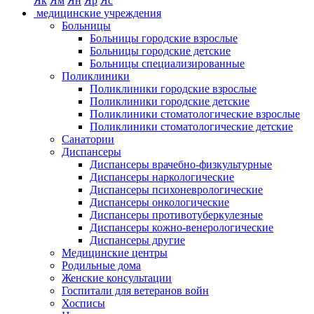
Як
Ям
Ян
Яр
Яс
медицинские учреждения
Больницы
Больницы городские взрослые
Больницы городские детские
Больницы специализированные
Поликлиники
Поликлиники городские взрослые
Поликлиники городские детские
Поликлиники стоматологические взрослые
Поликлиники стоматологические детские
Санатории
Диспансеры
Диспансеры врачебно-физкультурные
Диспансеры наркологические
Диспансеры психоневрологические
Диспансеры онкологические
Диспансеры противотуберкулезные
Диспансеры кожно-венерологические
Диспансеры другие
Медицинские центры
Родильные дома
Женские консультации
Госпитали для ветеранов войн
Хосписы