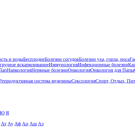
сть и роды
Бесплодие
Болезни сосудов
Болезни уха, горла, носа
Га
 грудное вскармливание
Иммунология
Инфекционные болезни
Ка
Пап
Наркология
Нервные болезни
Онкология
Онкология для Папы
Репродуктивная система мужчины
Сексология
Спорт, Отдых, Пи
Ю
Я
Ат
Ау
Аф
Ац
Аш
Аэ