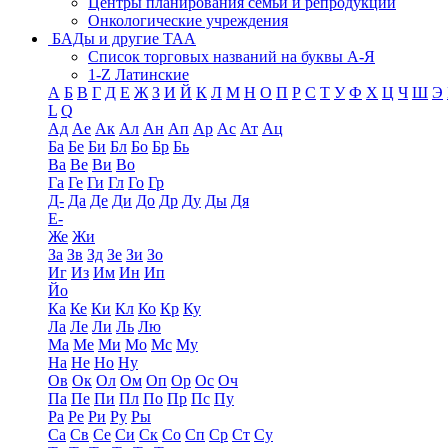
Центры планирования семьи и репродукции
Онкологические учреждения
БАДы и другие ТАА
Список торговых названий на буквы А-Я
1-Z Латинские
А
Б
В
Г
Д
Е
Ж
З
И
Й
К
Л
М
Н
О
П
Р
С
Т
У
Ф
Х
Ц
Ч
Ш
Э
L
Q
Ад
Ае
Ак
Ал
Ан
Ап
Ар
Ас
Ат
Ац
Ба
Бе
Би
Бл
Бо
Бр
Бь
Ва
Ве
Ви
Во
Га
Ге
Ги
Гл
Го
Гр
Д-
Да
Де
Ди
До
Др
Ду
Ды
Дя
Е-
Же
Жи
За
Зв
Зд
Зе
Зи
Зо
Иг
Из
Им
Ин
Ип
Йо
Ка
Ке
Ки
Кл
Ко
Кр
Ку
Ла
Ле
Ли
Ль
Лю
Ма
Ме
Ми
Мо
Мс
Му
На
Не
Но
Ну
Ов
Ок
Ол
Ом
Оп
Ор
Ос
Оч
Па
Пе
Пи
Пл
По
Пр
Пс
Пу
Ра
Ре
Ри
Ру
Ры
Са
Св
Се
Си
Ск
Со
Сп
Ср
Ст
Су