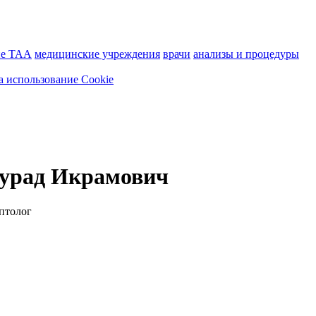
ие ТАА
медицинские учреждения
врачи
анализы и процедуры
а использование Cookie
мурад Икрамович
птолог