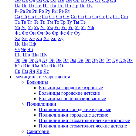
Об
Ов
Од
Оз
Ок
Ол
Ом
Он
Оп
Ор
Ос
От
Оф
Оц
Па
Пе
Пз
Пи
Пк
Пл
Пн
По
Пр
Пс
Пу
Р-
Ра
Ре
Ри
Ро
Ру
Ры
Рэ
Ря
Са
Сб
Св
Се
Си
Ск
Сл
См
Сн
Со
Сп
Ср
Ст
Су
Сы
Сю
Та
Тв
Тг
Те
Ти
Тм
То
Тр
Ту
Ты
Тэ
Уб
Уг
Уз
Ук
Ул
Ум
Ун
Уп
Ур
Ус
Ут
Уф
Фа
Фе
Фи
Фл
Фо
Фр
Фс
Фт
Фу
Ха
Хв
Хе
Хи
Хл
Хо
Ху
Це
Ци
Цф
Ча
Че
Чи
Ша
Шв
Ши
Шу
Эб
Эв
Эг
Эд
Эз
Эй
Эк
Эл
Эм
Эн
Эп
Эр
Эс
Эт
Эу
Эф
Эх
Юв
Юг
Юм
Юн
Юп
Ют
Як
Ям
Ян
Яр
Яс
медицинские учреждения
Больницы
Больницы городские взрослые
Больницы городские детские
Больницы специализированные
Поликлиники
Поликлиники городские взрослые
Поликлиники городские детские
Поликлиники стоматологические взрослые
Поликлиники стоматологические детские
Санатории