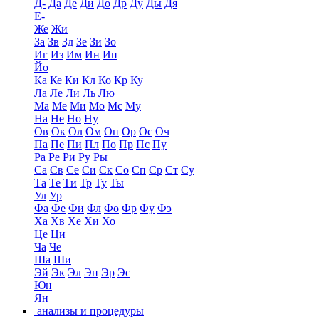
Д-
Да
Де
Ди
До
Др
Ду
Ды
Дя
Е-
Же
Жи
За
Зв
Зд
Зе
Зи
Зо
Иг
Из
Им
Ин
Ип
Йо
Ка
Ке
Ки
Кл
Ко
Кр
Ку
Ла
Ле
Ли
Ль
Лю
Ма
Ме
Ми
Мо
Мс
Му
На
Не
Но
Ну
Ов
Ок
Ол
Ом
Оп
Ор
Ос
Оч
Па
Пе
Пи
Пл
По
Пр
Пс
Пу
Ра
Ре
Ри
Ру
Ры
Са
Св
Се
Си
Ск
Со
Сп
Ср
Ст
Су
Та
Те
Ти
Тр
Ту
Ты
Ул
Ур
Фа
Фе
Фи
Фл
Фо
Фр
Фу
Фэ
Ха
Хв
Хе
Хи
Хо
Це
Ци
Ча
Че
Ша
Ши
Эй
Эк
Эл
Эн
Эр
Эс
Юн
Ян
анализы и процедуры