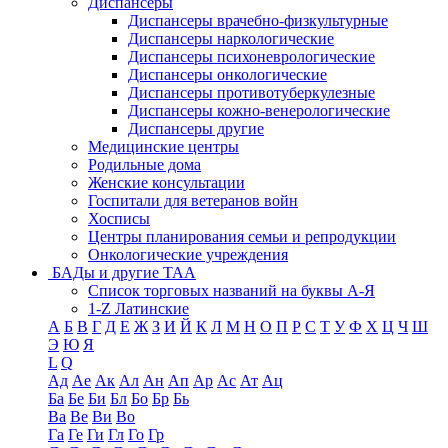
Диспансеры
Диспансеры врачебно-физкультурные
Диспансеры наркологические
Диспансеры психоневрологические
Диспансеры онкологические
Диспансеры противотуберкулезные
Диспансеры кожно-венерологические
Диспансеры другие
Медицинские центры
Родильные дома
Женские консультации
Госпитали для ветеранов войн
Хосписы
Центры планирования семьи и репродукции
Онкологические учреждения
БАДы и другие ТАА
Список торговых названий на буквы А-Я
1-Z Латинские
А
Б
В
Г
Д
Е
Ж
З
И
Й
К
Л
М
Н
О
П
Р
С
Т
У
Ф
Х
Ц
Ч
Ш
Э
Ю
Я
L
Q
Ад
Ае
Ак
Ал
Ан
Ап
Ар
Ас
Ат
Ац
Ба
Бе
Би
Бл
Бо
Бр
Бь
Ва
Ве
Ви
Во
Га
Ге
Ги
Гл
Го
Гр