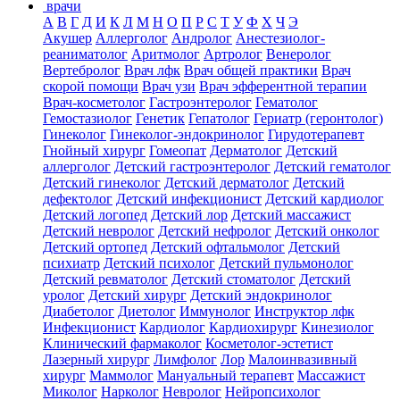
врачи
А
В
Г
Д
И
К
Л
М
Н
О
П
Р
С
Т
У
Ф
Х
Ч
Э
Акушер
Аллерголог
Андролог
Анестезиолог-
реаниматолог
Аритмолог
Артролог
Венеролог
Вертебролог
Врач лфк
Врач общей практики
Врач
скорой помощи
Врач узи
Врач эфферентной терапии
Врач-косметолог
Гастроэнтеролог
Гематолог
Гемостазиолог
Генетик
Гепатолог
Гериатр (геронтолог)
Гинеколог
Гинеколог-эндокринолог
Гирудотерапевт
Гнойный хирург
Гомеопат
Дерматолог
Детский
аллерголог
Детский гастроэнтеролог
Детский гематолог
Детский гинеколог
Детский дерматолог
Детский
дефектолог
Детский инфекционист
Детский кардиолог
Детский логопед
Детский лор
Детский массажист
Детский невролог
Детский нефролог
Детский онколог
Детский ортопед
Детский офтальмолог
Детский
психиатр
Детский психолог
Детский пульмонолог
Детский ревматолог
Детский стоматолог
Детский
уролог
Детский хирург
Детский эндокринолог
Диабетолог
Диетолог
Иммунолог
Инструктор лфк
Инфекционист
Кардиолог
Кардиохирург
Кинезиолог
Клинический фармаколог
Косметолог-эстетист
Лазерный хирург
Лимфолог
Лор
Малоинвазивный
хирург
Маммолог
Мануальный терапевт
Массажист
Миколог
Нарколог
Невролог
Нейропсихолог