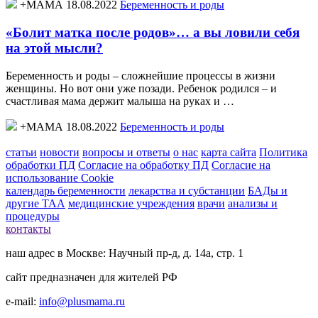
+МАМА 18.08.2022
Беременность и роды
«Болит матка после родов»… а вы ловили себя
на этой мысли?
Беременность и роды – сложнейшие процессы в жизни
женщины. Но вот они уже позади. Ребенок родился – и
счастливая мама держит малыша на руках и …
+МАМА 18.08.2022
Беременность и роды
статьи
новости
вопросы и ответы
о нас
карта сайта
Политика
обработки ПД
Согласие на обработку ПД
Согласие на
использование Cookie
календарь беременности
лекарства и субстанции
БАДы и
другие ТАА
медицинские учреждения
врачи
анализы и
процедуры
контакты
наш адрес в Москве: Научный пр-д, д. 14а, стр. 1
сайт предназначен для жителей РФ
e-mail:
info@plusmama.ru