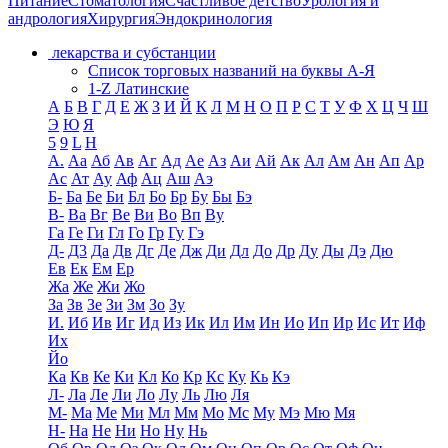
Питание
Стоматология
Счастливое детство
Урология и
андрология
Хирургия
Эндокринология
лекарства и субстанции
Список торговых названий на буквы А-Я
1-Z Латинские
А
Б
В
Г
Д
Е
Ж
З
И
Й
К
Л
М
Н
О
П
Р
С
Т
У
Ф
Х
Ц
Ч
Ш
Э
Ю
Я
5
9
L
H
А.
Аа
Аб
Ав
Аг
Ад
Ае
Аз
Аи
Ай
Ак
Ал
Ам
Ан
Ап
Ар
Ас
Ат
Ау
Аф
Ац
Аш
Аэ
Б-
Ба
Бе
Би
Бл
Бо
Бр
Бу
Бы
Бэ
В-
Ва
Вг
Ве
Ви
Во
Вп
Ву
Га
Ге
Ги
Гл
Го
Гр
Гу
Гэ
Д-
Д3
Да
Дв
Дг
Де
Дж
Ди
Дл
До
Др
Ду
Ды
Дэ
Дю
Ев
Ек
Ем
Ер
Жа
Же
Жи
Жо
За
Зв
Зе
Зи
Зм
Зо
Зу
И.
Иб
Ив
Иг
Ид
Из
Ик
Ил
Им
Ин
Ио
Ип
Ир
Ис
Ит
Иф
Их
Йо
Ка
Кв
Ке
Ки
Кл
Ко
Кр
Кс
Ку
Кь
Кэ
Л-
Ла
Ле
Ли
Ло
Лу
Ль
Лю
Ля
М-
Ма
Ме
Ми
Мл
Мм
Мо
Мс
Му
Мэ
Мю
Мя
Н-
На
Не
Ни
Но
Ну
Нь