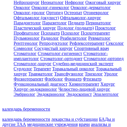
Нейрохирург
Неонатолог
Нефролог
Ожоговый хирург
Онколог
Онколог-гинеколог
Онколог-дерматолог
Онколог-уролог
Ортопед
Остеопат
Отоневролог
Офтальмолог (окулист)
Офтальмолог-хирург
Парадонтолог
Паразитолог
Педиатр
Перинатолог
Пластический хирург
Подолог (подиатр)
Проктолог
Профпатолог
Психиатр
Психолог
Психотерапевт
Пульмонолог
Радиолог
Реабилитолог
Ревматолог
Рентгенолог
Репродуктолог
Рефлексотерапевт
Сексолог
Сомнолог
Сосудистый хирург
Спортивный врач
Стоматолог
Стоматолог-гигиенист
Стоматолог-
имплантолог
Стоматолог-ортодонт
Стоматолог-ортопед
Стоматолог-хирург
Судебно-медицинский эксперт
Сурдолог
Терапевт
Торакальный онколог
Торакальный
хирург
Травматолог
Трансфузиолог
Трихолог
Уролог
Физиотерапевт
Флеболог
Фониатр
Фтизиатр
Функциональный диагност
Химиотерапевт
Хирург
Хирург-эндокринолог
Челюстно-лицевой хирург
Эмбриолог
Эндокринолог
Эндоскопист
Эпилептолог
календарь беременности
календарь беременности
лекарства и субстанции
БАДы и
другие ТАА
медицинские учреждения
врачи
анализы и