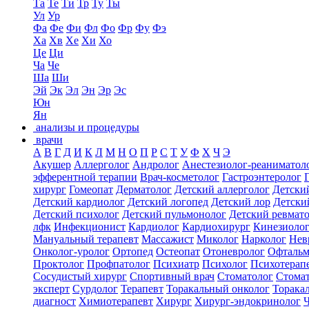
Та
Те
Ти
Тр
Ту
Ты
Ул
Ур
Фа
Фе
Фи
Фл
Фо
Фр
Фу
Фэ
Ха
Хв
Хе
Хи
Хо
Це
Ци
Ча
Че
Ша
Ши
Эй
Эк
Эл
Эн
Эр
Эс
Юн
Ян
анализы и процедуры
врачи
А
В
Г
Д
И
К
Л
М
Н
О
П
Р
С
Т
У
Ф
Х
Ч
Э
Акушер
Аллерголог
Андролог
Анестезиолог-реаниматол
эфферентной терапии
Врач-косметолог
Гастроэнтеролог
хирург
Гомеопат
Дерматолог
Детский аллерголог
Детски
Детский кардиолог
Детский логопед
Детский лор
Детски
Детский психолог
Детский пульмонолог
Детский ревмат
лфк
Инфекционист
Кардиолог
Кардиохирург
Кинезиоло
Мануальный терапевт
Массажист
Миколог
Нарколог
Нев
Онколог-уролог
Ортопед
Остеопат
Отоневролог
Офтальм
Проктолог
Профпатолог
Психиатр
Психолог
Психотерап
Сосудистый хирург
Спортивный врач
Стоматолог
Стомат
эксперт
Сурдолог
Терапевт
Торакальный онколог
Торака
диагност
Химиотерапевт
Хирург
Хирург-эндокринолог
Ч