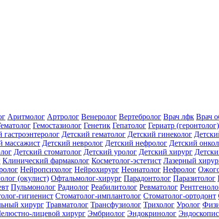
ог
Аритмолог
Артролог
Венеролог
Вертебролог
Врач лфк
Врач 
Гематолог
Гемостазиолог
Генетик
Гепатолог
Гериатр (геронтолог)
й гастроэнтеролог
Детский гематолог
Детский гинеколог
Детски
й массажист
Детский невролог
Детский нефролог
Детский онкол
олог
Детский стоматолог
Детский уролог
Детский хирург
Детски
г
Клинический фармаколог
Косметолог-эстетист
Лазерный хирур
ролог
Нейропсихолог
Нейрохирург
Неонатолог
Нефролог
Ожого
олог (окулист)
Офтальмолог-хирург
Парадонтолог
Паразитолог
евт
Пульмонолог
Радиолог
Реабилитолог
Ревматолог
Рентгеноло
олог-гигиенист
Стоматолог-имплантолог
Стоматолог-ортодонт
льный хирург
Травматолог
Трансфузиолог
Трихолог
Уролог
Физи
елюстно-лицевой хирург
Эмбриолог
Эндокринолог
Эндоскопис