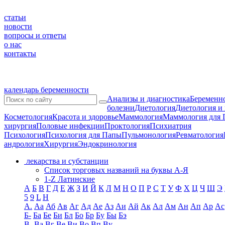
статьи
новости
вопросы и ответы
о нас
контакты
календарь беременности
Анализы и диагностика
Беременно
болезни
Диетология
Диетология и
Косметология
Красота и здоровье
Маммология
Маммология для 
хирургия
Половые инфекции
Проктология
Психиатрия
Психология
Психология для Папы
Пульмонология
Ревматология
андрология
Хирургия
Эндокринология
лекарства и субстанции
Список торговых названий на буквы А-Я
1-Z Латинские
А
Б
В
Г
Д
Е
Ж
З
И
Й
К
Л
М
Н
О
П
Р
С
Т
У
Ф
Х
Ц
Ч
Ш
Э
5
9
L
H
А.
Аа
Аб
Ав
Аг
Ад
Ае
Аз
Аи
Ай
Ак
Ал
Ам
Ан
Ап
Ар
Ас
Б-
Ба
Бе
Би
Бл
Бо
Бр
Бу
Бы
Бэ
В-
Ва
Вг
Ве
Ви
Во
Вп
Ву