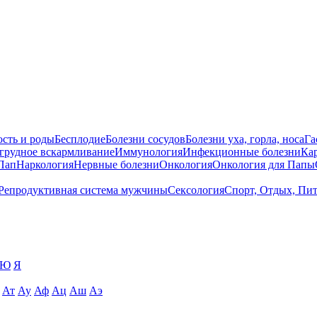
сть и роды
Бесплодие
Болезни сосудов
Болезни уха, горла, носа
Га
 грудное вскармливание
Иммунология
Инфекционные болезни
Ка
Пап
Наркология
Нервные болезни
Онкология
Онкология для Папы
Репродуктивная система мужчины
Сексология
Спорт, Отдых, Пи
Ю
Я
Ат
Ау
Аф
Ац
Аш
Аэ