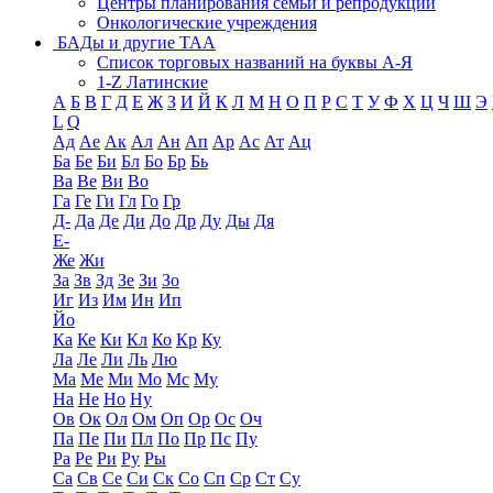
Центры планирования семьи и репродукции
Онкологические учреждения
БАДы и другие ТАА
Список торговых названий на буквы А-Я
1-Z Латинские
А
Б
В
Г
Д
Е
Ж
З
И
Й
К
Л
М
Н
О
П
Р
С
Т
У
Ф
Х
Ц
Ч
Ш
Э
L
Q
Ад
Ае
Ак
Ал
Ан
Ап
Ар
Ас
Ат
Ац
Ба
Бе
Би
Бл
Бо
Бр
Бь
Ва
Ве
Ви
Во
Га
Ге
Ги
Гл
Го
Гр
Д-
Да
Де
Ди
До
Др
Ду
Ды
Дя
Е-
Же
Жи
За
Зв
Зд
Зе
Зи
Зо
Иг
Из
Им
Ин
Ип
Йо
Ка
Ке
Ки
Кл
Ко
Кр
Ку
Ла
Ле
Ли
Ль
Лю
Ма
Ме
Ми
Мо
Мс
Му
На
Не
Но
Ну
Ов
Ок
Ол
Ом
Оп
Ор
Ос
Оч
Па
Пе
Пи
Пл
По
Пр
Пс
Пу
Ра
Ре
Ри
Ру
Ры
Са
Св
Се
Си
Ск
Со
Сп
Ср
Ст
Су