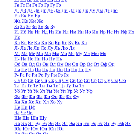
Га
Ге
Ги
Гл
Го
Гр
Гу
Гэ
Д-
Д3
Да
Дв
Дг
Де
Дж
Ди
Дл
До
Др
Ду
Ды
Дэ
Дю
Ев
Ек
Ем
Ер
Жа
Же
Жи
Жо
За
Зв
Зе
Зи
Зм
Зо
Зу
И.
Иб
Ив
Иг
Ид
Из
Ик
Ил
Им
Ин
Ио
Ип
Ир
Ис
Ит
Иф
И
Йо
Ка
Кв
Ке
Ки
Кл
Ко
Кр
Кс
Ку
Кь
Кэ
Л-
Ла
Ле
Ли
Ло
Лу
Ль
Лю
Ля
М-
Ма
Ме
Ми
Мл
Мм
Мо
Мс
Му
Мэ
Мю
Мя
Н-
На
Не
Ни
Но
Ну
Нь
Об
Ов
Од
Оз
Ок
Ол
Ом
Он
Оп
Ор
Ос
От
Оф
Оц
Па
Пе
Пз
Пи
Пк
Пл
Пн
По
Пр
Пс
Пу
Р-
Ра
Ре
Ри
Ро
Ру
Ры
Рэ
Ря
Са
Сб
Св
Се
Си
Ск
Сл
См
Сн
Со
Сп
Ср
Ст
Су
Сы
Сю
Та
Тв
Тг
Те
Ти
Тм
То
Тр
Ту
Ты
Тэ
Уб
Уг
Уз
Ук
Ул
Ум
Ун
Уп
Ур
Ус
Ут
Уф
Фа
Фе
Фи
Фл
Фо
Фр
Фс
Фт
Фу
Ха
Хв
Хе
Хи
Хл
Хо
Ху
Це
Ци
Цф
Ча
Че
Чи
Ша
Шв
Ши
Шу
Эб
Эв
Эг
Эд
Эз
Эй
Эк
Эл
Эм
Эн
Эп
Эр
Эс
Эт
Эу
Эф
Эх
Юв
Юг
Юм
Юн
Юп
Ют