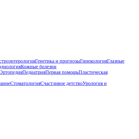
строэнтерология
Генетика и прогнозы
Гинекология
Глазные
рдиология
Кожные болезни
Ортопедия
Педиатрия
Первая помощь
Пластическая
тание
Стоматология
Счастливое детство
Урология и