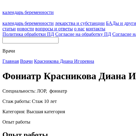
календарь беременности
календарь беременности
лекарства и субстанции
БАДы и друг
статьи
новости
вопросы и ответы
о нас
контакты
Политика обработки ПД
Согласие на обработку ПД
Согласие н
Врачи
Главная
Врачи
Красникова Диана Игоревна
Фониатр Красникова Диана И
Специальность: ЛОР, фониатр
Стаж работы: Стаж 10 лет
Категория: Высшая категория
Опыт работы
Опыт работы