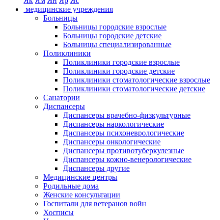
Як
Ям
Ян
Яр
Яс
медицинские учреждения
Больницы
Больницы городские взрослые
Больницы городские детские
Больницы специализированные
Поликлиники
Поликлиники городские взрослые
Поликлиники городские детские
Поликлиники стоматологические взрослые
Поликлиники стоматологические детские
Санатории
Диспансеры
Диспансеры врачебно-физкультурные
Диспансеры наркологические
Диспансеры психоневрологические
Диспансеры онкологические
Диспансеры противотуберкулезные
Диспансеры кожно-венерологические
Диспансеры другие
Медицинские центры
Родильные дома
Женские консультации
Госпитали для ветеранов войн
Хосписы