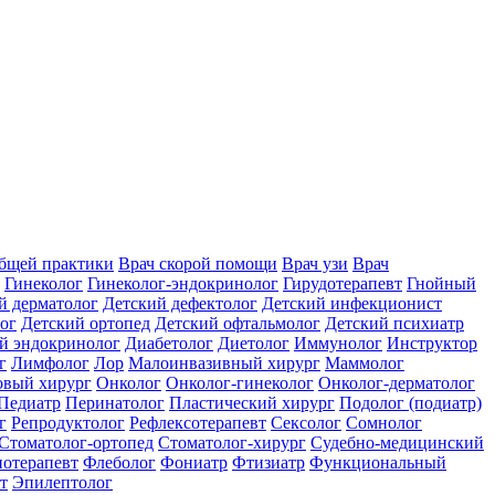
общей практики
Врач скорой помощи
Врач узи
Врач
Гинеколог
Гинеколог-эндокринолог
Гирудотерапевт
Гнойный
й дерматолог
Детский дефектолог
Детский инфекционист
ог
Детский ортопед
Детский офтальмолог
Детский психиатр
й эндокринолог
Диабетолог
Диетолог
Иммунолог
Инструктор
г
Лимфолог
Лор
Малоинвазивный хирург
Маммолог
вый хирург
Онколог
Онколог-гинеколог
Онколог-дерматолог
Педиатр
Перинатолог
Пластический хирург
Подолог (подиатр)
г
Репродуктолог
Рефлексотерапевт
Сексолог
Сомнолог
Стоматолог-ортопед
Стоматолог-хирург
Судебно-медицинский
отерапевт
Флеболог
Фониатр
Фтизиатр
Функциональный
т
Эпилептолог