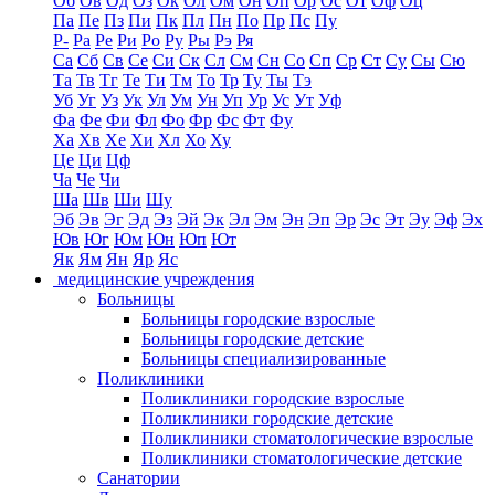
Об
Ов
Од
Оз
Ок
Ол
Ом
Он
Оп
Ор
Ос
От
Оф
Оц
Па
Пе
Пз
Пи
Пк
Пл
Пн
По
Пр
Пс
Пу
Р-
Ра
Ре
Ри
Ро
Ру
Ры
Рэ
Ря
Са
Сб
Св
Се
Си
Ск
Сл
См
Сн
Со
Сп
Ср
Ст
Су
Сы
Сю
Та
Тв
Тг
Те
Ти
Тм
То
Тр
Ту
Ты
Тэ
Уб
Уг
Уз
Ук
Ул
Ум
Ун
Уп
Ур
Ус
Ут
Уф
Фа
Фе
Фи
Фл
Фо
Фр
Фс
Фт
Фу
Ха
Хв
Хе
Хи
Хл
Хо
Ху
Це
Ци
Цф
Ча
Че
Чи
Ша
Шв
Ши
Шу
Эб
Эв
Эг
Эд
Эз
Эй
Эк
Эл
Эм
Эн
Эп
Эр
Эс
Эт
Эу
Эф
Эх
Юв
Юг
Юм
Юн
Юп
Ют
Як
Ям
Ян
Яр
Яс
медицинские учреждения
Больницы
Больницы городские взрослые
Больницы городские детские
Больницы специализированные
Поликлиники
Поликлиники городские взрослые
Поликлиники городские детские
Поликлиники стоматологические взрослые
Поликлиники стоматологические детские
Санатории