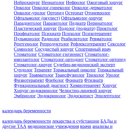
Нейрохирург
Неонатолог
Нефролог
Ожоговый хирург
Онколог
Онколог-гинеколог
Онколог-дерматолог
Онколог-уролог
Ортопед
Остеопат
Отоневролог
Офтальмолог (окулист)
Офтальмолог-хирург
Парадонтолог
Паразитолог
Педиатр
Перинатолог
Пластический хирург
Подолог (подиатр)
Проктолог
Профпатолог
Психиатр
Психолог
Психотерапевт
Пульмонолог
Радиолог
Реабилитолог
Ревматолог
Рентгенолог
Репродуктолог
Рефлексотерапевт
Сексолог
Сомнолог
Сосудистый хирург
Спортивный врач
Стоматолог
Стоматолог-гигиенист
Стоматолог-
имплантолог
Стоматолог-ортодонт
Стоматолог-ортопед
Стоматолог-хирург
Судебно-медицинский эксперт
Сурдолог
Терапевт
Торакальный онколог
Торакальный
хирург
Травматолог
Трансфузиолог
Трихолог
Уролог
Физиотерапевт
Флеболог
Фониатр
Фтизиатр
Функциональный диагност
Химиотерапевт
Хирург
Хирург-эндокринолог
Челюстно-лицевой хирург
Эмбриолог
Эндокринолог
Эндоскопист
Эпилептолог
календарь беременности
календарь беременности
лекарства и субстанции
БАДы и
другие ТАА
медицинские учреждения
врачи
анализы и