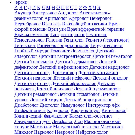
врачи
А
В
Г
Д
И
К
Л
М
Н
О
П
Р
С
Т
У
Ф
Х
Ч
Э
Акушер
Аллерголог
Андролог
Анестезиолог-
реаниматолог
Аритмолог
Артролог
Венеролог
Вертебролог
Врач лфк
Врач общей практики
Врач
скорой помощи
Врач узи
Врач эфферентной терапии
Врач-косметолог
Гастроэнтеролог
Гематолог
Гемостазиолог
Генетик
Гепатолог
Гериатр (геронтолог)
Гинеколог
Гинеколог-эндокринолог
Гирудотерапевт
Гнойный хирург
Гомеопат
Дерматолог
Детский
аллерголог
Детский гастроэнтеролог
Детский гематолог
Детский гинеколог
Детский дерматолог
Детский
дефектолог
Детский инфекционист
Детский кардиолог
Детский логопед
Детский лор
Детский массажист
Детский невролог
Детский нефролог
Детский онколог
Детский ортопед
Детский офтальмолог
Детский
психиатр
Детский психолог
Детский пульмонолог
Детский ревматолог
Детский стоматолог
Детский
уролог
Детский хирург
Детский эндокринолог
Диабетолог
Диетолог
Иммунолог
Инструктор лфк
Инфекционист
Кардиолог
Кардиохирург
Кинезиолог
Клинический фармаколог
Косметолог-эстетист
Лазерный хирург
Лимфолог
Лор
Малоинвазивный
хирург
Маммолог
Мануальный терапевт
Массажист
Миколог
Нарколог
Невролог
Нейропсихолог