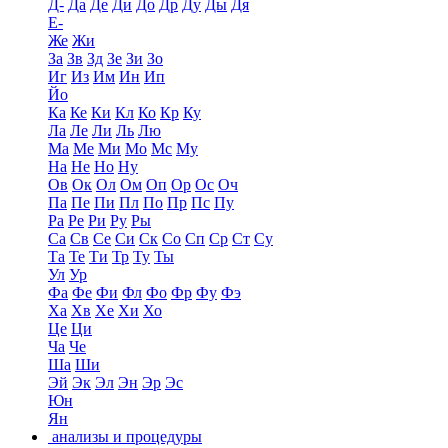
Д-
Да
Де
Ди
До
Др
Ду
Ды
Дя
Е-
Же
Жи
За
Зв
Зд
Зе
Зи
Зо
Иг
Из
Им
Ин
Ип
Йо
Ка
Ке
Ки
Кл
Ко
Кр
Ку
Ла
Ле
Ли
Ль
Лю
Ма
Ме
Ми
Мо
Мс
Му
На
Не
Но
Ну
Ов
Ок
Ол
Ом
Оп
Ор
Ос
Оч
Па
Пе
Пи
Пл
По
Пр
Пс
Пу
Ра
Ре
Ри
Ру
Ры
Са
Св
Се
Си
Ск
Со
Сп
Ср
Ст
Су
Та
Те
Ти
Тр
Ту
Ты
Ул
Ур
Фа
Фе
Фи
Фл
Фо
Фр
Фу
Фэ
Ха
Хв
Хе
Хи
Хо
Це
Ци
Ча
Че
Ша
Ши
Эй
Эк
Эл
Эн
Эр
Эс
Юн
Ян
анализы и процедуры