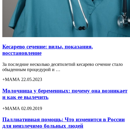
Кесарево сечение: виды, показания,
восстановление
За последние несколько десятилетий кесарево сечение стало
обыденным процедурой и …
+МАМА 22.05.2023
Молочница у беременных: почему она возникает
и как ее вылечить
+МАМА 02.09.2019
Паллиативная помощь: Что изменится в России
для неизлечимо больных людей