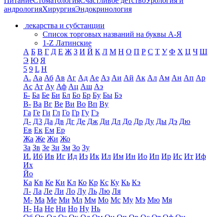
Питание
Стоматология
Счастливое детство
Урология и
андрология
Хирургия
Эндокринология
лекарства и субстанции
Список торговых названий на буквы А-Я
1-Z Латинские
А
Б
В
Г
Д
Е
Ж
З
И
Й
К
Л
М
Н
О
П
Р
С
Т
У
Ф
Х
Ц
Ч
Ш
Э
Ю
Я
5
9
L
H
А.
Аа
Аб
Ав
Аг
Ад
Ае
Аз
Аи
Ай
Ак
Ал
Ам
Ан
Ап
Ар
Ас
Ат
Ау
Аф
Ац
Аш
Аэ
Б-
Ба
Бе
Би
Бл
Бо
Бр
Бу
Бы
Бэ
В-
Ва
Вг
Ве
Ви
Во
Вп
Ву
Га
Ге
Ги
Гл
Го
Гр
Гу
Гэ
Д-
Д3
Да
Дв
Дг
Де
Дж
Ди
Дл
До
Др
Ду
Ды
Дэ
Дю
Ев
Ек
Ем
Ер
Жа
Же
Жи
Жо
За
Зв
Зе
Зи
Зм
Зо
Зу
И.
Иб
Ив
Иг
Ид
Из
Ик
Ил
Им
Ин
Ио
Ип
Ир
Ис
Ит
Иф
Их
Йо
Ка
Кв
Ке
Ки
Кл
Ко
Кр
Кс
Ку
Кь
Кэ
Л-
Ла
Ле
Ли
Ло
Лу
Ль
Лю
Ля
М-
Ма
Ме
Ми
Мл
Мм
Мо
Мс
Му
Мэ
Мю
Мя
Н-
На
Не
Ни
Но
Ну
Нь