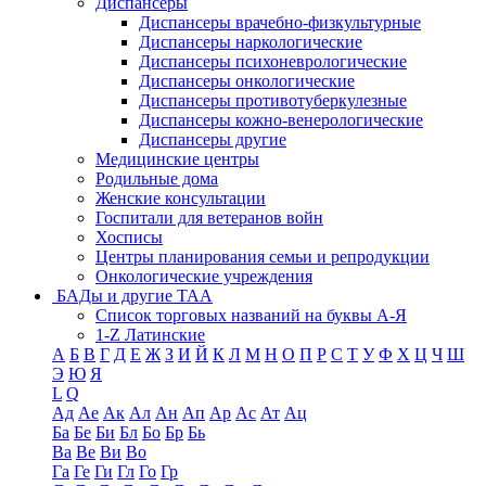
Диспансеры
Диспансеры врачебно-физкультурные
Диспансеры наркологические
Диспансеры психоневрологические
Диспансеры онкологические
Диспансеры противотуберкулезные
Диспансеры кожно-венерологические
Диспансеры другие
Медицинские центры
Родильные дома
Женские консультации
Госпитали для ветеранов войн
Хосписы
Центры планирования семьи и репродукции
Онкологические учреждения
БАДы и другие ТАА
Список торговых названий на буквы А-Я
1-Z Латинские
А
Б
В
Г
Д
Е
Ж
З
И
Й
К
Л
М
Н
О
П
Р
С
Т
У
Ф
Х
Ц
Ч
Ш
Э
Ю
Я
L
Q
Ад
Ае
Ак
Ал
Ан
Ап
Ар
Ас
Ат
Ац
Ба
Бе
Би
Бл
Бо
Бр
Бь
Ва
Ве
Ви
Во
Га
Ге
Ги
Гл
Го
Гр