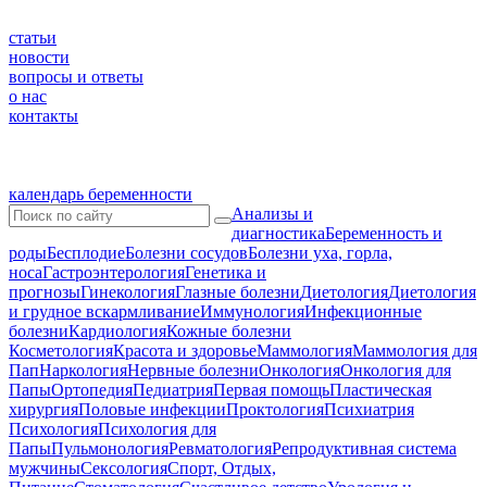
статьи
новости
вопросы и ответы
о нас
контакты
календарь беременности
Анализы и
диагностика
Беременность и
роды
Бесплодие
Болезни сосудов
Болезни уха, горла,
носа
Гастроэнтерология
Генетика и
прогнозы
Гинекология
Глазные болезни
Диетология
Диетология
и грудное вскармливание
Иммунология
Инфекционные
болезни
Кардиология
Кожные болезни
Косметология
Красота и здоровье
Маммология
Маммология для
Пап
Наркология
Нервные болезни
Онкология
Онкология для
Папы
Ортопедия
Педиатрия
Первая помощь
Пластическая
хирургия
Половые инфекции
Проктология
Психиатрия
Психология
Психология для
Папы
Пульмонология
Ревматология
Репродуктивная система
мужчины
Сексология
Спорт, Отдых,