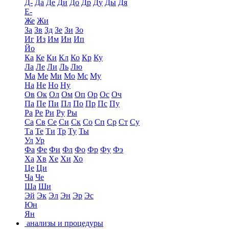
Д-
Да
Де
Ди
До
Др
Ду
Ды
Дя
Е-
Же
Жи
За
Зв
Зд
Зе
Зи
Зо
Иг
Из
Им
Ин
Ип
Йо
Ка
Ке
Ки
Кл
Ко
Кр
Ку
Ла
Ле
Ли
Ль
Лю
Ма
Ме
Ми
Мо
Мс
Му
На
Не
Но
Ну
Ов
Ок
Ол
Ом
Оп
Ор
Ос
Оч
Па
Пе
Пи
Пл
По
Пр
Пс
Пу
Ра
Ре
Ри
Ру
Ры
Са
Св
Се
Си
Ск
Со
Сп
Ср
Ст
Су
Та
Те
Ти
Тр
Ту
Ты
Ул
Ур
Фа
Фе
Фи
Фл
Фо
Фр
Фу
Фэ
Ха
Хв
Хе
Хи
Хо
Це
Ци
Ча
Че
Ша
Ши
Эй
Эк
Эл
Эн
Эр
Эс
Юн
Ян
анализы и процедуры