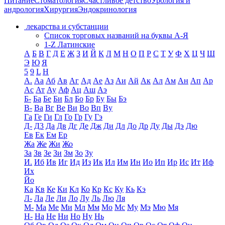
Питание
Стоматология
Счастливое детство
Урология и
андрология
Хирургия
Эндокринология
лекарства и субстанции
Список торговых названий на буквы А-Я
1-Z Латинские
А
Б
В
Г
Д
Е
Ж
З
И
Й
К
Л
М
Н
О
П
Р
С
Т
У
Ф
Х
Ц
Ч
Ш
Э
Ю
Я
5
9
L
H
А.
Аа
Аб
Ав
Аг
Ад
Ае
Аз
Аи
Ай
Ак
Ал
Ам
Ан
Ап
Ар
Ас
Ат
Ау
Аф
Ац
Аш
Аэ
Б-
Ба
Бе
Би
Бл
Бо
Бр
Бу
Бы
Бэ
В-
Ва
Вг
Ве
Ви
Во
Вп
Ву
Га
Ге
Ги
Гл
Го
Гр
Гу
Гэ
Д-
Д3
Да
Дв
Дг
Де
Дж
Ди
Дл
До
Др
Ду
Ды
Дэ
Дю
Ев
Ек
Ем
Ер
Жа
Же
Жи
Жо
За
Зв
Зе
Зи
Зм
Зо
Зу
И.
Иб
Ив
Иг
Ид
Из
Ик
Ил
Им
Ин
Ио
Ип
Ир
Ис
Ит
Иф
Их
Йо
Ка
Кв
Ке
Ки
Кл
Ко
Кр
Кс
Ку
Кь
Кэ
Л-
Ла
Ле
Ли
Ло
Лу
Ль
Лю
Ля
М-
Ма
Ме
Ми
Мл
Мм
Мо
Мс
Му
Мэ
Мю
Мя
Н-
На
Не
Ни
Но
Ну
Нь