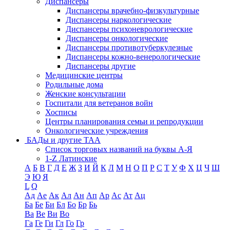
Диспансеры
Диспансеры врачебно-физкультурные
Диспансеры наркологические
Диспансеры психоневрологические
Диспансеры онкологические
Диспансеры противотуберкулезные
Диспансеры кожно-венерологические
Диспансеры другие
Медицинские центры
Родильные дома
Женские консультации
Госпитали для ветеранов войн
Хосписы
Центры планирования семьи и репродукции
Онкологические учреждения
БАДы и другие ТАА
Список торговых названий на буквы А-Я
1-Z Латинские
А
Б
В
Г
Д
Е
Ж
З
И
Й
К
Л
М
Н
О
П
Р
С
Т
У
Ф
Х
Ц
Ч
Ш
Э
Ю
Я
L
Q
Ад
Ае
Ак
Ал
Ан
Ап
Ар
Ас
Ат
Ац
Ба
Бе
Би
Бл
Бо
Бр
Бь
Ва
Ве
Ви
Во
Га
Ге
Ги
Гл
Го
Гр