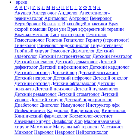
врачи
А
В
Г
Д
И
К
Л
М
Н
О
П
Р
С
Т
У
Ф
Х
Ч
Э
Акушер
Аллерголог
Андролог
Анестезиолог-
реаниматолог
Аритмолог
Артролог
Венеролог
Вертебролог
Врач лфк
Врач общей практики
Врач
скорой помощи
Врач узи
Врач эфферентной терапии
Врач-косметолог
Гастроэнтеролог
Гематолог
Гемостазиолог
Генетик
Гепатолог
Гериатр (геронтолог)
Гинеколог
Гинеколог-эндокринолог
Гирудотерапевт
Гнойный хирург
Гомеопат
Дерматолог
Детский
аллерголог
Детский гастроэнтеролог
Детский гематолог
Детский гинеколог
Детский дерматолог
Детский
дефектолог
Детский инфекционист
Детский кардиолог
Детский логопед
Детский лор
Детский массажист
Детский невролог
Детский нефролог
Детский онколог
Детский ортопед
Детский офтальмолог
Детский
психиатр
Детский психолог
Детский пульмонолог
Детский ревматолог
Детский стоматолог
Детский
уролог
Детский хирург
Детский эндокринолог
Диабетолог
Диетолог
Иммунолог
Инструктор лфк
Инфекционист
Кардиолог
Кардиохирург
Кинезиолог
Клинический фармаколог
Косметолог-эстетист
Лазерный хирург
Лимфолог
Лор
Малоинвазивный
хирург
Маммолог
Мануальный терапевт
Массажист
Миколог
Нарколог
Невролог
Нейропсихолог