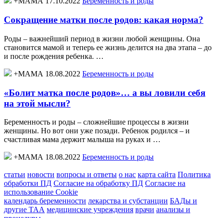
+МАМА 17.10.2022
Беременность и роды
Сокращение матки после родов: какая норма?
Роды – важнейший период в жизни любой женщины. Она
становится мамой и теперь ее жизнь делится на два этапа – до
и после рождения ребенка. …
+МАМА 18.08.2022
Беременность и роды
«Болит матка после родов»… а вы ловили себя
на этой мысли?
Беременность и роды – сложнейшие процессы в жизни
женщины. Но вот они уже позади. Ребенок родился – и
счастливая мама держит малыша на руках и …
+МАМА 18.08.2022
Беременность и роды
статьи
новости
вопросы и ответы
о нас
карта сайта
Политика
обработки ПД
Согласие на обработку ПД
Согласие на
использование Cookie
календарь беременности
лекарства и субстанции
БАДы и
другие ТАА
медицинские учреждения
врачи
анализы и