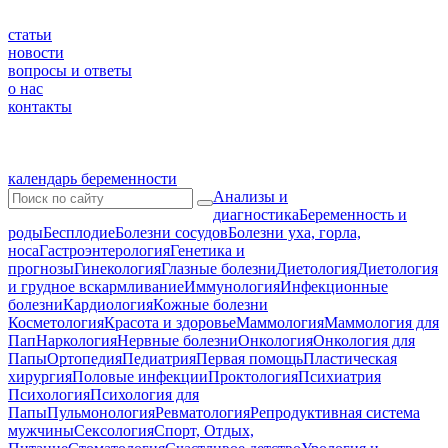
статьи
новости
вопросы и ответы
о нас
контакты
календарь беременности
Анализы и
диагностика
Беременность и
роды
Бесплодие
Болезни сосудов
Болезни уха, горла,
носа
Гастроэнтерология
Генетика и
прогнозы
Гинекология
Глазные болезни
Диетология
Диетология
и грудное вскармливание
Иммунология
Инфекционные
болезни
Кардиология
Кожные болезни
Косметология
Красота и здоровье
Маммология
Маммология для
Пап
Наркология
Нервные болезни
Онкология
Онкология для
Папы
Ортопедия
Педиатрия
Первая помощь
Пластическая
хирургия
Половые инфекции
Проктология
Психиатрия
Психология
Психология для
Папы
Пульмонология
Ревматология
Репродуктивная система
мужчины
Сексология
Спорт, Отдых,