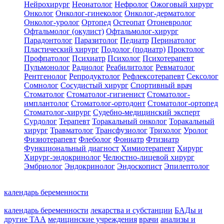
Нейрохирург
Неонатолог
Нефролог
Ожоговый хирург
Онколог
Онколог-гинеколог
Онколог-дерматолог
Онколог-уролог
Ортопед
Остеопат
Отоневролог
Офтальмолог (окулист)
Офтальмолог-хирург
Парадонтолог
Паразитолог
Педиатр
Перинатолог
Пластический хирург
Подолог (подиатр)
Проктолог
Профпатолог
Психиатр
Психолог
Психотерапевт
Пульмонолог
Радиолог
Реабилитолог
Ревматолог
Рентгенолог
Репродуктолог
Рефлексотерапевт
Сексолог
Сомнолог
Сосудистый хирург
Спортивный врач
Стоматолог
Стоматолог-гигиенист
Стоматолог-
имплантолог
Стоматолог-ортодонт
Стоматолог-ортопед
Стоматолог-хирург
Судебно-медицинский эксперт
Сурдолог
Терапевт
Торакальный онколог
Торакальный
хирург
Травматолог
Трансфузиолог
Трихолог
Уролог
Физиотерапевт
Флеболог
Фониатр
Фтизиатр
Функциональный диагност
Химиотерапевт
Хирург
Хирург-эндокринолог
Челюстно-лицевой хирург
Эмбриолог
Эндокринолог
Эндоскопист
Эпилептолог
календарь беременности
календарь беременности
лекарства и субстанции
БАДы и
другие ТАА
медицинские учреждения
врачи
анализы и