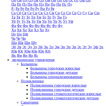
Об
Ов
Од
Оз
Ок
Ол
Ом
Он
Оп
Ор
Ос
От
Оф
Оц
Па
Пе
Пз
Пи
Пк
Пл
Пн
По
Пр
Пс
Пу
Р-
Ра
Ре
Ри
Ро
Ру
Ры
Рэ
Ря
Са
Сб
Св
Се
Си
Ск
Сл
См
Сн
Со
Сп
Ср
Ст
Су
Сы
Сю
Та
Тв
Тг
Те
Ти
Тм
То
Тр
Ту
Ты
Тэ
Уб
Уг
Уз
Ук
Ул
Ум
Ун
Уп
Ур
Ус
Ут
Уф
Фа
Фе
Фи
Фл
Фо
Фр
Фс
Фт
Фу
Ха
Хв
Хе
Хи
Хл
Хо
Ху
Це
Ци
Цф
Ча
Че
Чи
Ша
Шв
Ши
Шу
Эб
Эв
Эг
Эд
Эз
Эй
Эк
Эл
Эм
Эн
Эп
Эр
Эс
Эт
Эу
Эф
Эх
Юв
Юг
Юм
Юн
Юп
Ют
Як
Ям
Ян
Яр
Яс
медицинские учреждения
Больницы
Больницы городские взрослые
Больницы городские детские
Больницы специализированные
Поликлиники
Поликлиники городские взрослые
Поликлиники городские детские
Поликлиники стоматологические взрослые
Поликлиники стоматологические детские
Санатории