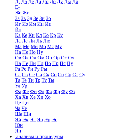
Д-
Да
Де
Ди
До
Др
Ду
Ды
Дя
Е-
Же
Жи
За
Зв
Зд
Зе
Зи
Зо
Иг
Из
Им
Ин
Ип
Йо
Ка
Ке
Ки
Кл
Ко
Кр
Ку
Ла
Ле
Ли
Ль
Лю
Ма
Ме
Ми
Мо
Мс
Му
На
Не
Но
Ну
Ов
Ок
Ол
Ом
Оп
Ор
Ос
Оч
Па
Пе
Пи
Пл
По
Пр
Пс
Пу
Ра
Ре
Ри
Ру
Ры
Са
Св
Се
Си
Ск
Со
Сп
Ср
Ст
Су
Та
Те
Ти
Тр
Ту
Ты
Ул
Ур
Фа
Фе
Фи
Фл
Фо
Фр
Фу
Фэ
Ха
Хв
Хе
Хи
Хо
Це
Ци
Ча
Че
Ша
Ши
Эй
Эк
Эл
Эн
Эр
Эс
Юн
Ян
анализы и процедуры