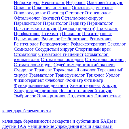
Нейрохирург
Неонатолог
Нефролог
Ожоговый хирург
Онколог
Онколог-гинеколог
Онколог-дерматолог
Онколог-уролог
Ортопед
Остеопат
Отоневролог
Офтальмолог (окулист)
Офтальмолог-хирург
Парадонтолог
Паразитолог
Педиатр
Перинатолог
Пластический хирург
Подолог (подиатр)
Проктолог
Профпатолог
Психиатр
Психолог
Психотерапевт
Пульмонолог
Радиолог
Реабилитолог
Ревматолог
Рентгенолог
Репродуктолог
Рефлексотерапевт
Сексолог
Сомнолог
Сосудистый хирург
Спортивный врач
Стоматолог
Стоматолог-гигиенист
Стоматолог-
имплантолог
Стоматолог-ортодонт
Стоматолог-ортопед
Стоматолог-хирург
Судебно-медицинский эксперт
Сурдолог
Терапевт
Торакальный онколог
Торакальный
хирург
Травматолог
Трансфузиолог
Трихолог
Уролог
Физиотерапевт
Флеболог
Фониатр
Фтизиатр
Функциональный диагност
Химиотерапевт
Хирург
Хирург-эндокринолог
Челюстно-лицевой хирург
Эмбриолог
Эндокринолог
Эндоскопист
Эпилептолог
календарь беременности
календарь беременности
лекарства и субстанции
БАДы и
другие ТАА
медицинские учреждения
врачи
анализы и