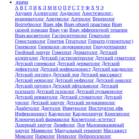
врачи
А
В
Г
Д
И
К
Л
М
Н
О
П
Р
С
Т
У
Ф
Х
Ч
Э
Акушер
Аллерголог
Андролог
Анестезиолог-
реаниматолог
Аритмолог
Артролог
Венеролог
Вертебролог
Врач лфк
Врач общей практики
Врач
скорой помощи
Врач узи
Врач эфферентной терапии
Врач-косметолог
Гастроэнтеролог
Гематолог
Гемостазиолог
Генетик
Гепатолог
Гериатр (геронтолог)
Гинеколог
Гинеколог-эндокринолог
Гирудотерапевт
Гнойный хирург
Гомеопат
Дерматолог
Детский
аллерголог
Детский гастроэнтеролог
Детский гематолог
Детский гинеколог
Детский дерматолог
Детский
дефектолог
Детский инфекционист
Детский кардиолог
Детский логопед
Детский лор
Детский массажист
Детский невролог
Детский нефролог
Детский онколог
Детский ортопед
Детский офтальмолог
Детский
психиатр
Детский психолог
Детский пульмонолог
Детский ревматолог
Детский стоматолог
Детский
уролог
Детский хирург
Детский эндокринолог
Диабетолог
Диетолог
Иммунолог
Инструктор лфк
Инфекционист
Кардиолог
Кардиохирург
Кинезиолог
Клинический фармаколог
Косметолог-эстетист
Лазерный хирург
Лимфолог
Лор
Малоинвазивный
хирург
Маммолог
Мануальный терапевт
Массажист
Миколог
Нарколог
Невролог
Нейропсихолог