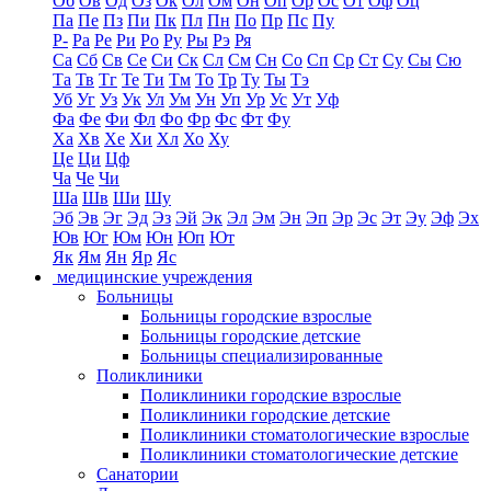
Об
Ов
Од
Оз
Ок
Ол
Ом
Он
Оп
Ор
Ос
От
Оф
Оц
Па
Пе
Пз
Пи
Пк
Пл
Пн
По
Пр
Пс
Пу
Р-
Ра
Ре
Ри
Ро
Ру
Ры
Рэ
Ря
Са
Сб
Св
Се
Си
Ск
Сл
См
Сн
Со
Сп
Ср
Ст
Су
Сы
Сю
Та
Тв
Тг
Те
Ти
Тм
То
Тр
Ту
Ты
Тэ
Уб
Уг
Уз
Ук
Ул
Ум
Ун
Уп
Ур
Ус
Ут
Уф
Фа
Фе
Фи
Фл
Фо
Фр
Фс
Фт
Фу
Ха
Хв
Хе
Хи
Хл
Хо
Ху
Це
Ци
Цф
Ча
Че
Чи
Ша
Шв
Ши
Шу
Эб
Эв
Эг
Эд
Эз
Эй
Эк
Эл
Эм
Эн
Эп
Эр
Эс
Эт
Эу
Эф
Эх
Юв
Юг
Юм
Юн
Юп
Ют
Як
Ям
Ян
Яр
Яс
медицинские учреждения
Больницы
Больницы городские взрослые
Больницы городские детские
Больницы специализированные
Поликлиники
Поликлиники городские взрослые
Поликлиники городские детские
Поликлиники стоматологические взрослые
Поликлиники стоматологические детские
Санатории