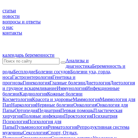
статьи
новости
вопросы и ответы
о нас
контакты
календарь беременности
Анализы и
диагностика
Беременность и
роды
Бесплодие
Болезни сосудов
Болезни уха, горла,
носа
Гастроэнтерология
Генетика и
прогнозы
Гинекология
Глазные болезни
Диетология
Диетология
и грудное вскармливание
Иммунология
Инфекционные
болезни
Кардиология
Кожные болезни
Косметология
Красота и здоровье
Маммология
Маммология для
Пап
Наркология
Нервные болезни
Онкология
Онкология для
Папы
Ортопедия
Педиатрия
Первая помощь
Пластическая
хирургия
Половые инфекции
Проктология
Психиатрия
Психология
Психология для
Папы
Пульмонология
Ревматология
Репродуктивная система
мужчины
Сексология
Спорт, Отдых,