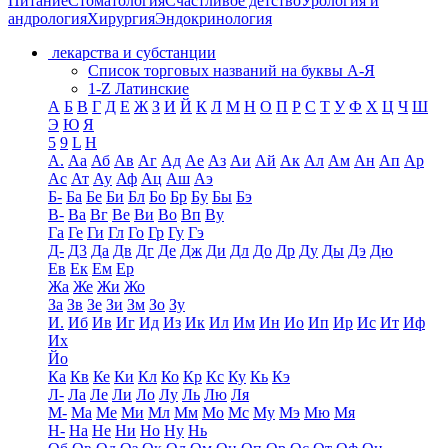
Питание
Стоматология
Счастливое детство
Урология и
андрология
Хирургия
Эндокринология
лекарства и субстанции
Список торговых названий на буквы А-Я
1-Z Латинские
А
Б
В
Г
Д
Е
Ж
З
И
Й
К
Л
М
Н
О
П
Р
С
Т
У
Ф
Х
Ц
Ч
Ш
Э
Ю
Я
5
9
L
H
А.
Аа
Аб
Ав
Аг
Ад
Ае
Аз
Аи
Ай
Ак
Ал
Ам
Ан
Ап
Ар
Ас
Ат
Ау
Аф
Ац
Аш
Аэ
Б-
Ба
Бе
Би
Бл
Бо
Бр
Бу
Бы
Бэ
В-
Ва
Вг
Ве
Ви
Во
Вп
Ву
Га
Ге
Ги
Гл
Го
Гр
Гу
Гэ
Д-
Д3
Да
Дв
Дг
Де
Дж
Ди
Дл
До
Др
Ду
Ды
Дэ
Дю
Ев
Ек
Ем
Ер
Жа
Же
Жи
Жо
За
Зв
Зе
Зи
Зм
Зо
Зу
И.
Иб
Ив
Иг
Ид
Из
Ик
Ил
Им
Ин
Ио
Ип
Ир
Ис
Ит
Иф
Их
Йо
Ка
Кв
Ке
Ки
Кл
Ко
Кр
Кс
Ку
Кь
Кэ
Л-
Ла
Ле
Ли
Ло
Лу
Ль
Лю
Ля
М-
Ма
Ме
Ми
Мл
Мм
Мо
Мс
Му
Мэ
Мю
Мя
Н-
На
Не
Ни
Но
Ну
Нь