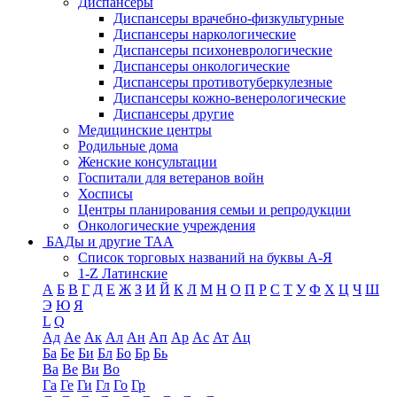
Диспансеры
Диспансеры врачебно-физкультурные
Диспансеры наркологические
Диспансеры психоневрологические
Диспансеры онкологические
Диспансеры противотуберкулезные
Диспансеры кожно-венерологические
Диспансеры другие
Медицинские центры
Родильные дома
Женские консультации
Госпитали для ветеранов войн
Хосписы
Центры планирования семьи и репродукции
Онкологические учреждения
БАДы и другие ТАА
Список торговых названий на буквы А-Я
1-Z Латинские
А
Б
В
Г
Д
Е
Ж
З
И
Й
К
Л
М
Н
О
П
Р
С
Т
У
Ф
Х
Ц
Ч
Ш
Э
Ю
Я
L
Q
Ад
Ае
Ак
Ал
Ан
Ап
Ар
Ас
Ат
Ац
Ба
Бе
Би
Бл
Бо
Бр
Бь
Ва
Ве
Ви
Во
Га
Ге
Ги
Гл
Го
Гр