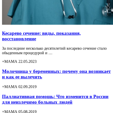
Кесарево сечение: виды, показания,
восстановление
За последние несколько десятилетий кесарево сечение стало
обыденным процедурой и …
+МАМА 22.05.2023
Молочница у беременных: почему она возникает
и как ее вылечить
+МАМА 02.09.2019
Паллиативная помощь: Что изменится в России
для неизлечимо больных людей
+МАМА 05.08.2019