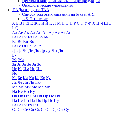
Центры планирования семьи и репродукции
Онкологические учреждения
БАДы и другие ТАА
Список торговых названий на буквы А-Я
1-Z Латинские
А
Б
В
Г
Д
Е
Ж
З
И
Й
К
Л
М
Н
О
П
Р
С
Т
У
Ф
Х
Ц
Ч
Ш
Э
L
Q
Ад
Ае
Ак
Ал
Ан
Ап
Ар
Ас
Ат
Ац
Ба
Бе
Би
Бл
Бо
Бр
Бь
Ва
Ве
Ви
Во
Га
Ге
Ги
Гл
Го
Гр
Д-
Да
Де
Ди
До
Др
Ду
Ды
Дя
Е-
Же
Жи
За
Зв
Зд
Зе
Зи
Зо
Иг
Из
Им
Ин
Ип
Йо
Ка
Ке
Ки
Кл
Ко
Кр
Ку
Ла
Ле
Ли
Ль
Лю
Ма
Ме
Ми
Мо
Мс
Му
На
Не
Но
Ну
Ов
Ок
Ол
Ом
Оп
Ор
Ос
Оч
Па
Пе
Пи
Пл
По
Пр
Пс
Пу
Ра
Ре
Ри
Ру
Ры
Са
Св
Се
Си
Ск
Со
Сп
Ср
Ст
Су