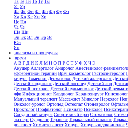
Та
Те
Ти
Тр
Ту
Ты
Ул
Ур
Фа
Фе
Фи
Фл
Фо
Фр
Фу
Фэ
Ха
Хв
Хе
Хи
Хо
Це
Ци
Ча
Че
Ша
Ши
Эй
Эк
Эл
Эн
Эр
Эс
Юн
Ян
анализы и процедуры
врачи
А
В
Г
Д
И
К
Л
М
Н
О
П
Р
С
Т
У
Ф
Х
Ч
Э
Акушер
Аллерголог
Андролог
Анестезиолог-реаниматол
эфферентной терапии
Врач-косметолог
Гастроэнтеролог
хирург
Гомеопат
Дерматолог
Детский аллерголог
Детски
Детский кардиолог
Детский логопед
Детский лор
Детски
Детский психолог
Детский пульмонолог
Детский ревмат
лфк
Инфекционист
Кардиолог
Кардиохирург
Кинезиоло
Мануальный терапевт
Массажист
Миколог
Нарколог
Нев
Онколог-уролог
Ортопед
Остеопат
Отоневролог
Офтальм
Проктолог
Профпатолог
Психиатр
Психолог
Психотерап
Сосудистый хирург
Спортивный врач
Стоматолог
Стомат
эксперт
Сурдолог
Терапевт
Торакальный онколог
Торака
диагност
Химиотерапевт
Хирург
Хирург-эндокринолог
Ч