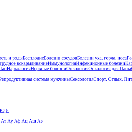
сть и роды
Бесплодие
Болезни сосудов
Болезни уха, горла, носа
Га
 грудное вскармливание
Иммунология
Инфекционные болезни
Ка
Пап
Наркология
Нервные болезни
Онкология
Онкология для Папы
Репродуктивная система мужчины
Сексология
Спорт, Отдых, Пи
Ю
Я
Ат
Ау
Аф
Ац
Аш
Аэ