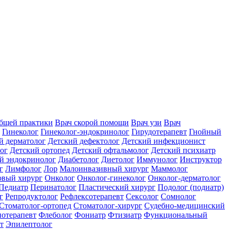
общей практики
Врач скорой помощи
Врач узи
Врач
Гинеколог
Гинеколог-эндокринолог
Гирудотерапевт
Гнойный
й дерматолог
Детский дефектолог
Детский инфекционист
ог
Детский ортопед
Детский офтальмолог
Детский психиатр
й эндокринолог
Диабетолог
Диетолог
Иммунолог
Инструктор
г
Лимфолог
Лор
Малоинвазивный хирург
Маммолог
вый хирург
Онколог
Онколог-гинеколог
Онколог-дерматолог
Педиатр
Перинатолог
Пластический хирург
Подолог (подиатр)
г
Репродуктолог
Рефлексотерапевт
Сексолог
Сомнолог
Стоматолог-ортопед
Стоматолог-хирург
Судебно-медицинский
отерапевт
Флеболог
Фониатр
Фтизиатр
Функциональный
т
Эпилептолог