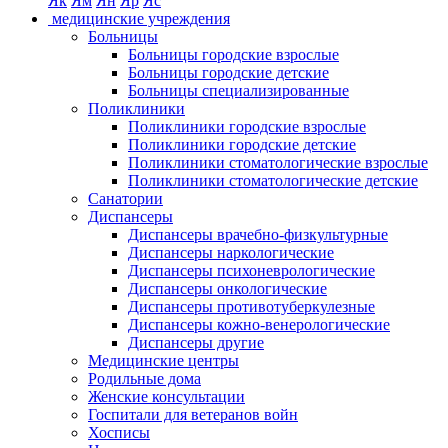
Як
Ям
Ян
Яр
Яс
медицинские учреждения
Больницы
Больницы городские взрослые
Больницы городские детские
Больницы специализированные
Поликлиники
Поликлиники городские взрослые
Поликлиники городские детские
Поликлиники стоматологические взрослые
Поликлиники стоматологические детские
Санатории
Диспансеры
Диспансеры врачебно-физкультурные
Диспансеры наркологические
Диспансеры психоневрологические
Диспансеры онкологические
Диспансеры противотуберкулезные
Диспансеры кожно-венерологические
Диспансеры другие
Медицинские центры
Родильные дома
Женские консультации
Госпитали для ветеранов войн
Хосписы