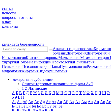
статьи
новости
вопросы и ответы
о нас
контакты
календарь беременности
Анализы и диагностика
Беременно
болезни
Диетология
Диетология и
Косметология
Красота и здоровье
Маммология
Маммология для 
хирургия
Половые инфекции
Проктология
Психиатрия
Психология
Психология для Папы
Пульмонология
Ревматология
андрология
Хирургия
Эндокринология
лекарства и субстанции
Список торговых названий на буквы А-Я
1-Z Латинские
А
Б
В
Г
Д
Е
Ж
З
И
Й
К
Л
М
Н
О
П
Р
С
Т
У
Ф
Х
Ц
Ч
Ш
Э
5
9
L
H
А.
Аа
Аб
Ав
Аг
Ад
Ае
Аз
Аи
Ай
Ак
Ал
Ам
Ан
Ап
Ар
Ас
Б-
Ба
Бе
Би
Бл
Бо
Бр
Бу
Бы
Бэ
В-
Ва
Вг
Ве
Ви
Во
Вп
Ву