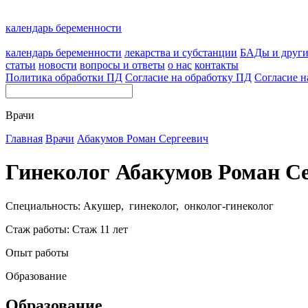
календарь беременности
календарь беременности
лекарства и субстанции
БАДы и друг
статьи
новости
вопросы и ответы
о нас
контакты
Политика обработки ПД
Согласие на обработку ПД
Согласие н
Врачи
Главная
Врачи
Абакумов Роман Сергеевич
Гинеколог Абакумов Роман С
Специальность: Акушер, гинеколог, онколог-гинеколог
Стаж работы: Стаж 11 лет
Опыт работы
Образование
Образование