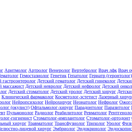
ог
Аритмолог
Артролог
Венеролог
Вертебролог
Врач лфк
Врач 
Гематолог
Гемостазиолог
Генетик
Гепатолог
Гериатр (геронтолог)
й гастроэнтеролог
Детский гематолог
Детский гинеколог
Детски
й массажист
Детский невролог
Детский нефролог
Детский онкол
олог
Детский стоматолог
Детский уролог
Детский хирург
Детски
г
Клинический фармаколог
Косметолог-эстетист
Лазерный хирур
ролог
Нейропсихолог
Нейрохирург
Неонатолог
Нефролог
Ожого
олог (окулист)
Офтальмолог-хирург
Парадонтолог
Паразитолог
евт
Пульмонолог
Радиолог
Реабилитолог
Ревматолог
Рентгеноло
олог-гигиенист
Стоматолог-имплантолог
Стоматолог-ортодонт
льный хирург
Травматолог
Трансфузиолог
Трихолог
Уролог
Физи
елюстно-лицевой хирург
Эмбриолог
Эндокринолог
Эндоскопис