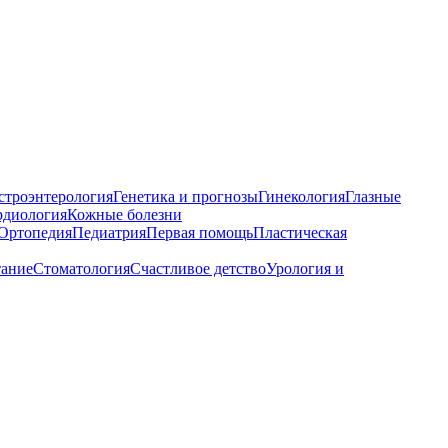
строэнтерология
Генетика и прогнозы
Гинекология
Глазные
рдиология
Кожные болезни
Ортопедия
Педиатрия
Первая помощь
Пластическая
тание
Стоматология
Счастливое детство
Урология и