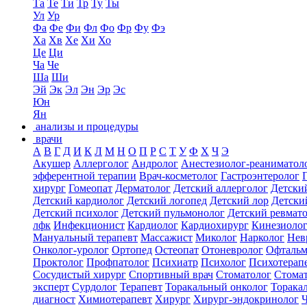
Та
Те
Ти
Тр
Ту
Ты
Ул
Ур
Фа
Фе
Фи
Фл
Фо
Фр
Фу
Фэ
Ха
Хв
Хе
Хи
Хо
Це
Ци
Ча
Че
Ша
Ши
Эй
Эк
Эл
Эн
Эр
Эс
Юн
Ян
анализы и процедуры
врачи
А
В
Г
Д
И
К
Л
М
Н
О
П
Р
С
Т
У
Ф
Х
Ч
Э
Акушер
Аллерголог
Андролог
Анестезиолог-реаниматол
эфферентной терапии
Врач-косметолог
Гастроэнтеролог
хирург
Гомеопат
Дерматолог
Детский аллерголог
Детски
Детский кардиолог
Детский логопед
Детский лор
Детски
Детский психолог
Детский пульмонолог
Детский ревмат
лфк
Инфекционист
Кардиолог
Кардиохирург
Кинезиоло
Мануальный терапевт
Массажист
Миколог
Нарколог
Нев
Онколог-уролог
Ортопед
Остеопат
Отоневролог
Офтальм
Проктолог
Профпатолог
Психиатр
Психолог
Психотерап
Сосудистый хирург
Спортивный врач
Стоматолог
Стомат
эксперт
Сурдолог
Терапевт
Торакальный онколог
Торака
диагност
Химиотерапевт
Хирург
Хирург-эндокринолог
Ч