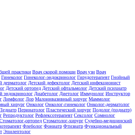
общей практики
Врач скорой помощи
Врач узи
Врач
Гинеколог
Гинеколог-эндокринолог
Гирудотерапевт
Гнойный
й дерматолог
Детский дефектолог
Детский инфекционист
ог
Детский ортопед
Детский офтальмолог
Детский психиатр
й эндокринолог
Диабетолог
Диетолог
Иммунолог
Инструктор
г
Лимфолог
Лор
Малоинвазивный хирург
Маммолог
вый хирург
Онколог
Онколог-гинеколог
Онколог-дерматолог
Педиатр
Перинатолог
Пластический хирург
Подолог (подиатр)
г
Репродуктолог
Рефлексотерапевт
Сексолог
Сомнолог
Стоматолог-ортопед
Стоматолог-хирург
Судебно-медицинский
отерапевт
Флеболог
Фониатр
Фтизиатр
Функциональный
т
Эпилептолог