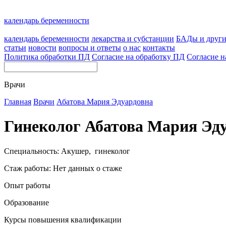
календарь беременности
календарь беременности
лекарства и субстанции
БАДы и друг
статьи
новости
вопросы и ответы
о нас
контакты
Политика обработки ПД
Согласие на обработку ПД
Согласие н
Врачи
Главная
Врачи
Абатова Мария Эдуардовна
Гинеколог Абатова Мария Эд
Специальность: Акушер, гинеколог
Стаж работы: Нет данных о стаже
Опыт работы
Образование
Курсы повышения квалификации