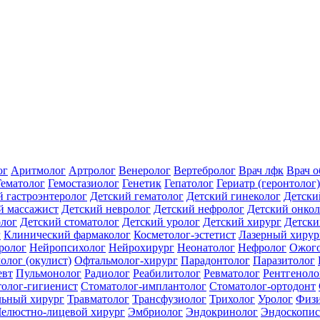
ог
Аритмолог
Артролог
Венеролог
Вертебролог
Врач лфк
Врач 
Гематолог
Гемостазиолог
Генетик
Гепатолог
Гериатр (геронтолог)
й гастроэнтеролог
Детский гематолог
Детский гинеколог
Детски
й массажист
Детский невролог
Детский нефролог
Детский онкол
олог
Детский стоматолог
Детский уролог
Детский хирург
Детски
г
Клинический фармаколог
Косметолог-эстетист
Лазерный хирур
ролог
Нейропсихолог
Нейрохирург
Неонатолог
Нефролог
Ожого
олог (окулист)
Офтальмолог-хирург
Парадонтолог
Паразитолог
евт
Пульмонолог
Радиолог
Реабилитолог
Ревматолог
Рентгеноло
олог-гигиенист
Стоматолог-имплантолог
Стоматолог-ортодонт
льный хирург
Травматолог
Трансфузиолог
Трихолог
Уролог
Физи
елюстно-лицевой хирург
Эмбриолог
Эндокринолог
Эндоскопис