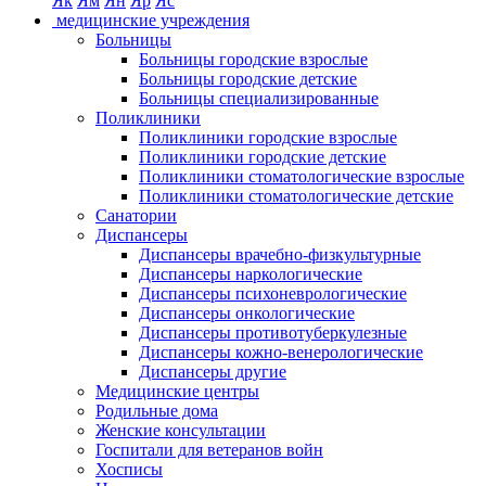
Як
Ям
Ян
Яр
Яс
медицинские учреждения
Больницы
Больницы городские взрослые
Больницы городские детские
Больницы специализированные
Поликлиники
Поликлиники городские взрослые
Поликлиники городские детские
Поликлиники стоматологические взрослые
Поликлиники стоматологические детские
Санатории
Диспансеры
Диспансеры врачебно-физкультурные
Диспансеры наркологические
Диспансеры психоневрологические
Диспансеры онкологические
Диспансеры противотуберкулезные
Диспансеры кожно-венерологические
Диспансеры другие
Медицинские центры
Родильные дома
Женские консультации
Госпитали для ветеранов войн
Хосписы