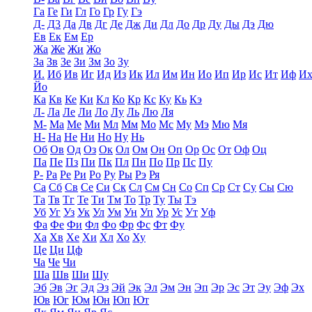
Га
Ге
Ги
Гл
Го
Гр
Гу
Гэ
Д-
Д3
Да
Дв
Дг
Де
Дж
Ди
Дл
До
Др
Ду
Ды
Дэ
Дю
Ев
Ек
Ем
Ер
Жа
Же
Жи
Жо
За
Зв
Зе
Зи
Зм
Зо
Зу
И.
Иб
Ив
Иг
Ид
Из
Ик
Ил
Им
Ин
Ио
Ип
Ир
Ис
Ит
Иф
И
Йо
Ка
Кв
Ке
Ки
Кл
Ко
Кр
Кс
Ку
Кь
Кэ
Л-
Ла
Ле
Ли
Ло
Лу
Ль
Лю
Ля
М-
Ма
Ме
Ми
Мл
Мм
Мо
Мс
Му
Мэ
Мю
Мя
Н-
На
Не
Ни
Но
Ну
Нь
Об
Ов
Од
Оз
Ок
Ол
Ом
Он
Оп
Ор
Ос
От
Оф
Оц
Па
Пе
Пз
Пи
Пк
Пл
Пн
По
Пр
Пс
Пу
Р-
Ра
Ре
Ри
Ро
Ру
Ры
Рэ
Ря
Са
Сб
Св
Се
Си
Ск
Сл
См
Сн
Со
Сп
Ср
Ст
Су
Сы
Сю
Та
Тв
Тг
Те
Ти
Тм
То
Тр
Ту
Ты
Тэ
Уб
Уг
Уз
Ук
Ул
Ум
Ун
Уп
Ур
Ус
Ут
Уф
Фа
Фе
Фи
Фл
Фо
Фр
Фс
Фт
Фу
Ха
Хв
Хе
Хи
Хл
Хо
Ху
Це
Ци
Цф
Ча
Че
Чи
Ша
Шв
Ши
Шу
Эб
Эв
Эг
Эд
Эз
Эй
Эк
Эл
Эм
Эн
Эп
Эр
Эс
Эт
Эу
Эф
Эх
Юв
Юг
Юм
Юн
Юп
Ют