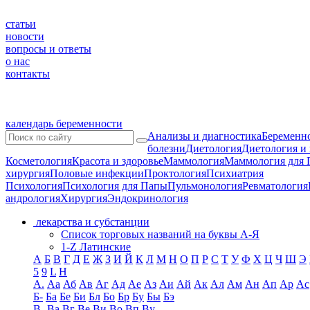
статьи
новости
вопросы и ответы
о нас
контакты
календарь беременности
Анализы и диагностика
Беременно
болезни
Диетология
Диетология и
Косметология
Красота и здоровье
Маммология
Маммология для 
хирургия
Половые инфекции
Проктология
Психиатрия
Психология
Психология для Папы
Пульмонология
Ревматология
андрология
Хирургия
Эндокринология
лекарства и субстанции
Список торговых названий на буквы А-Я
1-Z Латинские
А
Б
В
Г
Д
Е
Ж
З
И
Й
К
Л
М
Н
О
П
Р
С
Т
У
Ф
Х
Ц
Ч
Ш
Э
5
9
L
H
А.
Аа
Аб
Ав
Аг
Ад
Ае
Аз
Аи
Ай
Ак
Ал
Ам
Ан
Ап
Ар
Ас
Б-
Ба
Бе
Би
Бл
Бо
Бр
Бу
Бы
Бэ
В-
Ва
Вг
Ве
Ви
Во
Вп
Ву