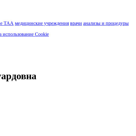
ие ТАА
медицинские учреждения
врачи
анализы и процедуры
а использование Cookie
уардовна