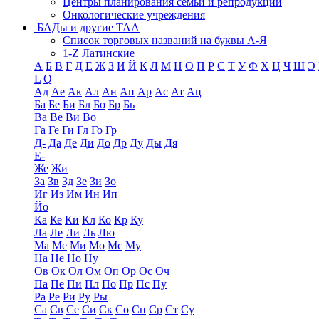
Центры планирования семьи и репродукции
Онкологические учреждения
БАДы и другие ТАА
Список торговых названий на буквы А-Я
1-Z Латинские
А
Б
В
Г
Д
Е
Ж
З
И
Й
К
Л
М
Н
О
П
Р
С
Т
У
Ф
Х
Ц
Ч
Ш
Э
L
Q
Ад
Ае
Ак
Ал
Ан
Ап
Ар
Ас
Ат
Ац
Ба
Бе
Би
Бл
Бо
Бр
Бь
Ва
Ве
Ви
Во
Га
Ге
Ги
Гл
Го
Гр
Д-
Да
Де
Ди
До
Др
Ду
Ды
Дя
Е-
Же
Жи
За
Зв
Зд
Зе
Зи
Зо
Иг
Из
Им
Ин
Ип
Йо
Ка
Ке
Ки
Кл
Ко
Кр
Ку
Ла
Ле
Ли
Ль
Лю
Ма
Ме
Ми
Мо
Мс
Му
На
Не
Но
Ну
Ов
Ок
Ол
Ом
Оп
Ор
Ос
Оч
Па
Пе
Пи
Пл
По
Пр
Пс
Пу
Ра
Ре
Ри
Ру
Ры
Са
Св
Се
Си
Ск
Со
Сп
Ср
Ст
Су