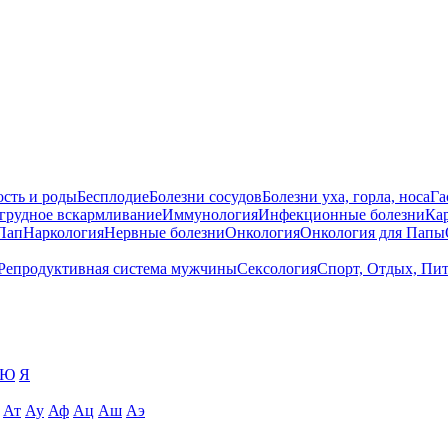
сть и роды
Бесплодие
Болезни сосудов
Болезни уха, горла, носа
Га
 грудное вскармливание
Иммунология
Инфекционные болезни
Ка
Пап
Наркология
Нервные болезни
Онкология
Онкология для Папы
Репродуктивная система мужчины
Сексология
Спорт, Отдых, Пи
Ю
Я
Ат
Ау
Аф
Ац
Аш
Аэ