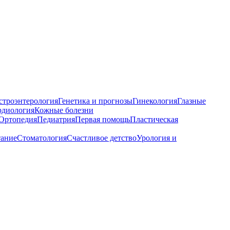
строэнтерология
Генетика и прогнозы
Гинекология
Глазные
рдиология
Кожные болезни
Ортопедия
Педиатрия
Первая помощь
Пластическая
тание
Стоматология
Счастливое детство
Урология и