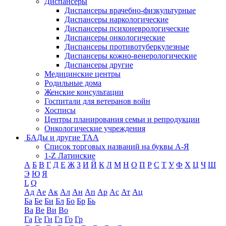
Диспансеры
Диспансеры врачебно-физкультурные
Диспансеры наркологические
Диспансеры психоневрологические
Диспансеры онкологические
Диспансеры противотуберкулезные
Диспансеры кожно-венерологические
Диспансеры другие
Медицинские центры
Родильные дома
Женские консультации
Госпитали для ветеранов войн
Хосписы
Центры планирования семьи и репродукции
Онкологические учреждения
БАДы и другие ТАА
Список торговых названий на буквы А-Я
1-Z Латинские
А
Б
В
Г
Д
Е
Ж
З
И
Й
К
Л
М
Н
О
П
Р
С
Т
У
Ф
Х
Ц
Ч
Ш
Э
Ю
Я
L
Q
Ад
Ае
Ак
Ал
Ан
Ап
Ар
Ас
Ат
Ац
Ба
Бе
Би
Бл
Бо
Бр
Бь
Ва
Ве
Ви
Во
Га
Ге
Ги
Гл
Го
Гр