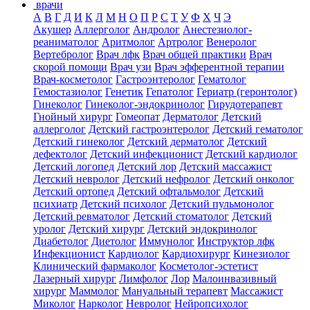
врачи
А
В
Г
Д
И
К
Л
М
Н
О
П
Р
С
Т
У
Ф
Х
Ч
Э
Акушер
Аллерголог
Андролог
Анестезиолог-
реаниматолог
Аритмолог
Артролог
Венеролог
Вертебролог
Врач лфк
Врач общей практики
Врач
скорой помощи
Врач узи
Врач эфферентной терапии
Врач-косметолог
Гастроэнтеролог
Гематолог
Гемостазиолог
Генетик
Гепатолог
Гериатр (геронтолог)
Гинеколог
Гинеколог-эндокринолог
Гирудотерапевт
Гнойный хирург
Гомеопат
Дерматолог
Детский
аллерголог
Детский гастроэнтеролог
Детский гематолог
Детский гинеколог
Детский дерматолог
Детский
дефектолог
Детский инфекционист
Детский кардиолог
Детский логопед
Детский лор
Детский массажист
Детский невролог
Детский нефролог
Детский онколог
Детский ортопед
Детский офтальмолог
Детский
психиатр
Детский психолог
Детский пульмонолог
Детский ревматолог
Детский стоматолог
Детский
уролог
Детский хирург
Детский эндокринолог
Диабетолог
Диетолог
Иммунолог
Инструктор лфк
Инфекционист
Кардиолог
Кардиохирург
Кинезиолог
Клинический фармаколог
Косметолог-эстетист
Лазерный хирург
Лимфолог
Лор
Малоинвазивный
хирург
Маммолог
Мануальный терапевт
Массажист
Миколог
Нарколог
Невролог
Нейропсихолог