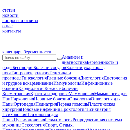
статьи
новости
вопросы и ответы
о нас
контакты
календарь беременности
Анализы и
диагностика
Беременность и
роды
Бесплодие
Болезни сосудов
Болезни уха, горла,
носа
Гастроэнтерология
Генетика и
прогнозы
Гинекология
Глазные болезни
Диетология
Диетология
и грудное вскармливание
Иммунология
Инфекционные
болезни
Кардиология
Кожные болезни
Косметология
Красота и здоровье
Маммология
Маммология для
Пап
Наркология
Нервные болезни
Онкология
Онкология для
Папы
Ортопедия
Педиатрия
Первая помощь
Пластическая
хирургия
Половые инфекции
Проктология
Психиатрия
Психология
Психология для
Папы
Пульмонология
Ревматология
Репродуктивная система
мужчины
Сексология
Спорт, Отдых,