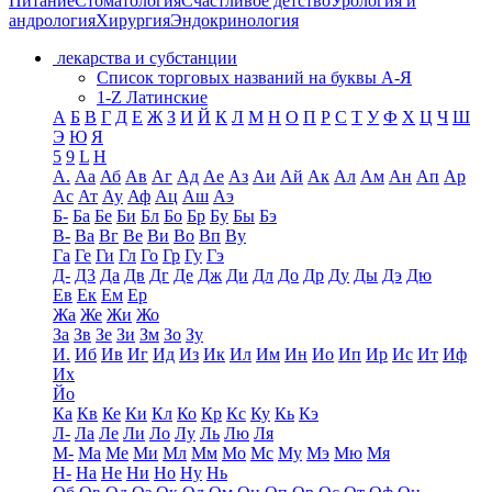
Питание
Стоматология
Счастливое детство
Урология и
андрология
Хирургия
Эндокринология
лекарства и субстанции
Список торговых названий на буквы А-Я
1-Z Латинские
А
Б
В
Г
Д
Е
Ж
З
И
Й
К
Л
М
Н
О
П
Р
С
Т
У
Ф
Х
Ц
Ч
Ш
Э
Ю
Я
5
9
L
H
А.
Аа
Аб
Ав
Аг
Ад
Ае
Аз
Аи
Ай
Ак
Ал
Ам
Ан
Ап
Ар
Ас
Ат
Ау
Аф
Ац
Аш
Аэ
Б-
Ба
Бе
Би
Бл
Бо
Бр
Бу
Бы
Бэ
В-
Ва
Вг
Ве
Ви
Во
Вп
Ву
Га
Ге
Ги
Гл
Го
Гр
Гу
Гэ
Д-
Д3
Да
Дв
Дг
Де
Дж
Ди
Дл
До
Др
Ду
Ды
Дэ
Дю
Ев
Ек
Ем
Ер
Жа
Же
Жи
Жо
За
Зв
Зе
Зи
Зм
Зо
Зу
И.
Иб
Ив
Иг
Ид
Из
Ик
Ил
Им
Ин
Ио
Ип
Ир
Ис
Ит
Иф
Их
Йо
Ка
Кв
Ке
Ки
Кл
Ко
Кр
Кс
Ку
Кь
Кэ
Л-
Ла
Ле
Ли
Ло
Лу
Ль
Лю
Ля
М-
Ма
Ме
Ми
Мл
Мм
Мо
Мс
Му
Мэ
Мю
Мя
Н-
На
Не
Ни
Но
Ну
Нь