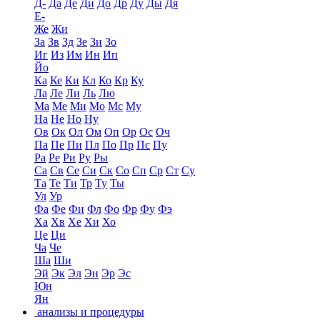
Д-
Да
Де
Ди
До
Др
Ду
Ды
Дя
Е-
Же
Жи
За
Зв
Зд
Зе
Зи
Зо
Иг
Из
Им
Ин
Ип
Йо
Ка
Ке
Ки
Кл
Ко
Кр
Ку
Ла
Ле
Ли
Ль
Лю
Ма
Ме
Ми
Мо
Мс
Му
На
Не
Но
Ну
Ов
Ок
Ол
Ом
Оп
Ор
Ос
Оч
Па
Пе
Пи
Пл
По
Пр
Пс
Пу
Ра
Ре
Ри
Ру
Ры
Са
Св
Се
Си
Ск
Со
Сп
Ср
Ст
Су
Та
Те
Ти
Тр
Ту
Ты
Ул
Ур
Фа
Фе
Фи
Фл
Фо
Фр
Фу
Фэ
Ха
Хв
Хе
Хи
Хо
Це
Ци
Ча
Че
Ша
Ши
Эй
Эк
Эл
Эн
Эр
Эс
Юн
Ян
анализы и процедуры