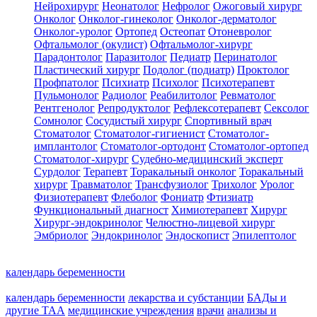
Нейрохирург
Неонатолог
Нефролог
Ожоговый хирург
Онколог
Онколог-гинеколог
Онколог-дерматолог
Онколог-уролог
Ортопед
Остеопат
Отоневролог
Офтальмолог (окулист)
Офтальмолог-хирург
Парадонтолог
Паразитолог
Педиатр
Перинатолог
Пластический хирург
Подолог (подиатр)
Проктолог
Профпатолог
Психиатр
Психолог
Психотерапевт
Пульмонолог
Радиолог
Реабилитолог
Ревматолог
Рентгенолог
Репродуктолог
Рефлексотерапевт
Сексолог
Сомнолог
Сосудистый хирург
Спортивный врач
Стоматолог
Стоматолог-гигиенист
Стоматолог-
имплантолог
Стоматолог-ортодонт
Стоматолог-ортопед
Стоматолог-хирург
Судебно-медицинский эксперт
Сурдолог
Терапевт
Торакальный онколог
Торакальный
хирург
Травматолог
Трансфузиолог
Трихолог
Уролог
Физиотерапевт
Флеболог
Фониатр
Фтизиатр
Функциональный диагност
Химиотерапевт
Хирург
Хирург-эндокринолог
Челюстно-лицевой хирург
Эмбриолог
Эндокринолог
Эндоскопист
Эпилептолог
календарь беременности
календарь беременности
лекарства и субстанции
БАДы и
другие ТАА
медицинские учреждения
врачи
анализы и