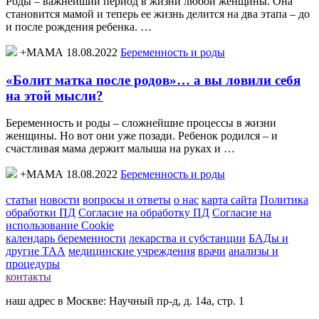
Роды – важнейший период в жизни любой женщины. Она
становится мамой и теперь ее жизнь делится на два этапа – до
и после рождения ребенка. …
+МАМА 18.08.2022
Беременность и роды
«Болит матка после родов»… а вы ловили себя
на этой мысли?
Беременность и роды – сложнейшие процессы в жизни
женщины. Но вот они уже позади. Ребенок родился – и
счастливая мама держит малыша на руках и …
+МАМА 18.08.2022
Беременность и роды
статьи
новости
вопросы и ответы
о нас
карта сайта
Политика
обработки ПД
Согласие на обработку ПД
Согласие на
использование Cookie
календарь беременности
лекарства и субстанции
БАДы и
другие ТАА
медицинские учреждения
врачи
анализы и
процедуры
контакты
наш адрес в Москве: Научный пр-д, д. 14а, стр. 1