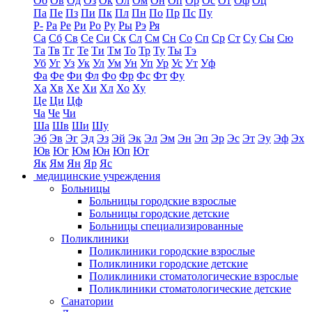
Об
Ов
Од
Оз
Ок
Ол
Ом
Он
Оп
Ор
Ос
От
Оф
Оц
Па
Пе
Пз
Пи
Пк
Пл
Пн
По
Пр
Пс
Пу
Р-
Ра
Ре
Ри
Ро
Ру
Ры
Рэ
Ря
Са
Сб
Св
Се
Си
Ск
Сл
См
Сн
Со
Сп
Ср
Ст
Су
Сы
Сю
Та
Тв
Тг
Те
Ти
Тм
То
Тр
Ту
Ты
Тэ
Уб
Уг
Уз
Ук
Ул
Ум
Ун
Уп
Ур
Ус
Ут
Уф
Фа
Фе
Фи
Фл
Фо
Фр
Фс
Фт
Фу
Ха
Хв
Хе
Хи
Хл
Хо
Ху
Це
Ци
Цф
Ча
Че
Чи
Ша
Шв
Ши
Шу
Эб
Эв
Эг
Эд
Эз
Эй
Эк
Эл
Эм
Эн
Эп
Эр
Эс
Эт
Эу
Эф
Эх
Юв
Юг
Юм
Юн
Юп
Ют
Як
Ям
Ян
Яр
Яс
медицинские учреждения
Больницы
Больницы городские взрослые
Больницы городские детские
Больницы специализированные
Поликлиники
Поликлиники городские взрослые
Поликлиники городские детские
Поликлиники стоматологические взрослые
Поликлиники стоматологические детские
Санатории