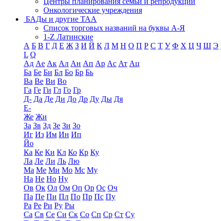
Центры планирования семьи и репродукции
Онкологические учреждения
БАДы и другие ТАА
Список торговых названий на буквы А-Я
1-Z Латинские
А
Б
В
Г
Д
Е
Ж
З
И
Й
К
Л
М
Н
О
П
Р
С
Т
У
Ф
Х
Ц
Ч
Ш
Э
L
Q
Ад
Ае
Ак
Ал
Ан
Ап
Ар
Ас
Ат
Ац
Ба
Бе
Би
Бл
Бо
Бр
Бь
Ва
Ве
Ви
Во
Га
Ге
Ги
Гл
Го
Гр
Д-
Да
Де
Ди
До
Др
Ду
Ды
Дя
Е-
Же
Жи
За
Зв
Зд
Зе
Зи
Зо
Иг
Из
Им
Ин
Ип
Йо
Ка
Ке
Ки
Кл
Ко
Кр
Ку
Ла
Ле
Ли
Ль
Лю
Ма
Ме
Ми
Мо
Мс
Му
На
Не
Но
Ну
Ов
Ок
Ол
Ом
Оп
Ор
Ос
Оч
Па
Пе
Пи
Пл
По
Пр
Пс
Пу
Ра
Ре
Ри
Ру
Ры
Са
Св
Се
Си
Ск
Со
Сп
Ср
Ст
Су