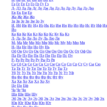
Га
Ге
Ги
Гл
Го
Гр
Гу
Гэ
Д-
Д3
Да
Дв
Дг
Де
Дж
Ди
Дл
До
Др
Ду
Ды
Дэ
Дю
Ев
Ек
Ем
Ер
Жа
Же
Жи
Жо
За
Зв
Зе
Зи
Зм
Зо
Зу
И.
Иб
Ив
Иг
Ид
Из
Ик
Ил
Им
Ин
Ио
Ип
Ир
Ис
Ит
Иф
И
Йо
Ка
Кв
Ке
Ки
Кл
Ко
Кр
Кс
Ку
Кь
Кэ
Л-
Ла
Ле
Ли
Ло
Лу
Ль
Лю
Ля
М-
Ма
Ме
Ми
Мл
Мм
Мо
Мс
Му
Мэ
Мю
Мя
Н-
На
Не
Ни
Но
Ну
Нь
Об
Ов
Од
Оз
Ок
Ол
Ом
Он
Оп
Ор
Ос
От
Оф
Оц
Па
Пе
Пз
Пи
Пк
Пл
Пн
По
Пр
Пс
Пу
Р-
Ра
Ре
Ри
Ро
Ру
Ры
Рэ
Ря
Са
Сб
Св
Се
Си
Ск
Сл
См
Сн
Со
Сп
Ср
Ст
Су
Сы
Сю
Та
Тв
Тг
Те
Ти
Тм
То
Тр
Ту
Ты
Тэ
Уб
Уг
Уз
Ук
Ул
Ум
Ун
Уп
Ур
Ус
Ут
Уф
Фа
Фе
Фи
Фл
Фо
Фр
Фс
Фт
Фу
Ха
Хв
Хе
Хи
Хл
Хо
Ху
Це
Ци
Цф
Ча
Че
Чи
Ша
Шв
Ши
Шу
Эб
Эв
Эг
Эд
Эз
Эй
Эк
Эл
Эм
Эн
Эп
Эр
Эс
Эт
Эу
Эф
Эх
Юв
Юг
Юм
Юн
Юп
Ют