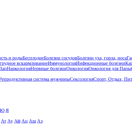
сть и роды
Бесплодие
Болезни сосудов
Болезни уха, горла, носа
Га
 грудное вскармливание
Иммунология
Инфекционные болезни
Ка
Пап
Наркология
Нервные болезни
Онкология
Онкология для Папы
Репродуктивная система мужчины
Сексология
Спорт, Отдых, Пи
Ю
Я
Ат
Ау
Аф
Ац
Аш
Аэ