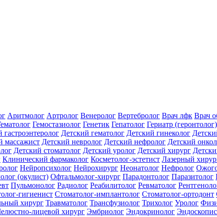
ог
Аритмолог
Артролог
Венеролог
Вертебролог
Врач лфк
Врач 
Гематолог
Гемостазиолог
Генетик
Гепатолог
Гериатр (геронтолог)
й гастроэнтеролог
Детский гематолог
Детский гинеколог
Детски
й массажист
Детский невролог
Детский нефролог
Детский онкол
олог
Детский стоматолог
Детский уролог
Детский хирург
Детски
г
Клинический фармаколог
Косметолог-эстетист
Лазерный хирур
ролог
Нейропсихолог
Нейрохирург
Неонатолог
Нефролог
Ожого
олог (окулист)
Офтальмолог-хирург
Парадонтолог
Паразитолог
евт
Пульмонолог
Радиолог
Реабилитолог
Ревматолог
Рентгеноло
олог-гигиенист
Стоматолог-имплантолог
Стоматолог-ортодонт
льный хирург
Травматолог
Трансфузиолог
Трихолог
Уролог
Физи
елюстно-лицевой хирург
Эмбриолог
Эндокринолог
Эндоскопис