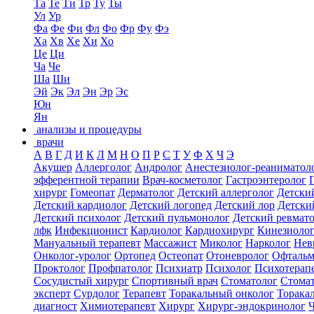
Та
Те
Ти
Тр
Ту
Ты
Ул
Ур
Фа
Фе
Фи
Фл
Фо
Фр
Фу
Фэ
Ха
Хв
Хе
Хи
Хо
Це
Ци
Ча
Че
Ша
Ши
Эй
Эк
Эл
Эн
Эр
Эс
Юн
Ян
анализы и процедуры
врачи
А
В
Г
Д
И
К
Л
М
Н
О
П
Р
С
Т
У
Ф
Х
Ч
Э
Акушер
Аллерголог
Андролог
Анестезиолог-реаниматол
эфферентной терапии
Врач-косметолог
Гастроэнтеролог
хирург
Гомеопат
Дерматолог
Детский аллерголог
Детски
Детский кардиолог
Детский логопед
Детский лор
Детски
Детский психолог
Детский пульмонолог
Детский ревмат
лфк
Инфекционист
Кардиолог
Кардиохирург
Кинезиоло
Мануальный терапевт
Массажист
Миколог
Нарколог
Нев
Онколог-уролог
Ортопед
Остеопат
Отоневролог
Офтальм
Проктолог
Профпатолог
Психиатр
Психолог
Психотерап
Сосудистый хирург
Спортивный врач
Стоматолог
Стомат
эксперт
Сурдолог
Терапевт
Торакальный онколог
Торака
диагност
Химиотерапевт
Хирург
Хирург-эндокринолог
Ч