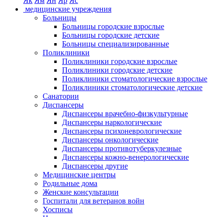
Як
Ям
Ян
Яр
Яс
медицинские учреждения
Больницы
Больницы городские взрослые
Больницы городские детские
Больницы специализированные
Поликлиники
Поликлиники городские взрослые
Поликлиники городские детские
Поликлиники стоматологические взрослые
Поликлиники стоматологические детские
Санатории
Диспансеры
Диспансеры врачебно-физкультурные
Диспансеры наркологические
Диспансеры психоневрологические
Диспансеры онкологические
Диспансеры противотуберкулезные
Диспансеры кожно-венерологические
Диспансеры другие
Медицинские центры
Родильные дома
Женские консультации
Госпитали для ветеранов войн
Хосписы