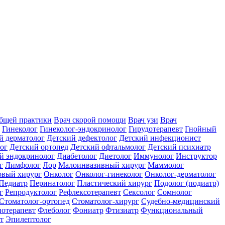
общей практики
Врач скорой помощи
Врач узи
Врач
Гинеколог
Гинеколог-эндокринолог
Гирудотерапевт
Гнойный
й дерматолог
Детский дефектолог
Детский инфекционист
ог
Детский ортопед
Детский офтальмолог
Детский психиатр
й эндокринолог
Диабетолог
Диетолог
Иммунолог
Инструктор
г
Лимфолог
Лор
Малоинвазивный хирург
Маммолог
вый хирург
Онколог
Онколог-гинеколог
Онколог-дерматолог
Педиатр
Перинатолог
Пластический хирург
Подолог (подиатр)
г
Репродуктолог
Рефлексотерапевт
Сексолог
Сомнолог
Стоматолог-ортопед
Стоматолог-хирург
Судебно-медицинский
отерапевт
Флеболог
Фониатр
Фтизиатр
Функциональный
т
Эпилептолог