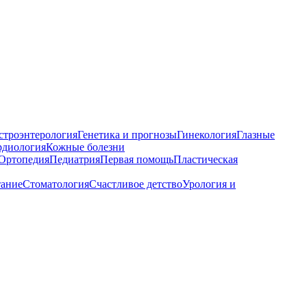
строэнтерология
Генетика и прогнозы
Гинекология
Глазные
рдиология
Кожные болезни
Ортопедия
Педиатрия
Первая помощь
Пластическая
тание
Стоматология
Счастливое детство
Урология и