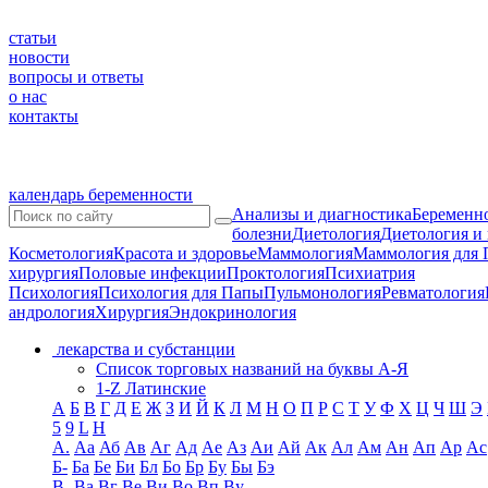
статьи
новости
вопросы и ответы
о нас
контакты
календарь беременности
Анализы и диагностика
Беременно
болезни
Диетология
Диетология и
Косметология
Красота и здоровье
Маммология
Маммология для 
хирургия
Половые инфекции
Проктология
Психиатрия
Психология
Психология для Папы
Пульмонология
Ревматология
андрология
Хирургия
Эндокринология
лекарства и субстанции
Список торговых названий на буквы А-Я
1-Z Латинские
А
Б
В
Г
Д
Е
Ж
З
И
Й
К
Л
М
Н
О
П
Р
С
Т
У
Ф
Х
Ц
Ч
Ш
Э
5
9
L
H
А.
Аа
Аб
Ав
Аг
Ад
Ае
Аз
Аи
Ай
Ак
Ал
Ам
Ан
Ап
Ар
Ас
Б-
Ба
Бе
Би
Бл
Бо
Бр
Бу
Бы
Бэ
В-
Ва
Вг
Ве
Ви
Во
Вп
Ву