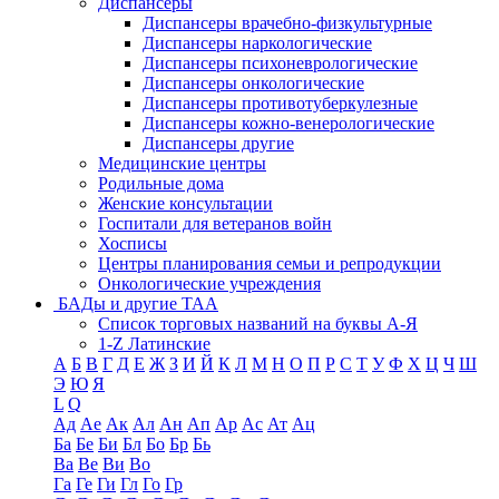
Диспансеры
Диспансеры врачебно-физкультурные
Диспансеры наркологические
Диспансеры психоневрологические
Диспансеры онкологические
Диспансеры противотуберкулезные
Диспансеры кожно-венерологические
Диспансеры другие
Медицинские центры
Родильные дома
Женские консультации
Госпитали для ветеранов войн
Хосписы
Центры планирования семьи и репродукции
Онкологические учреждения
БАДы и другие ТАА
Список торговых названий на буквы А-Я
1-Z Латинские
А
Б
В
Г
Д
Е
Ж
З
И
Й
К
Л
М
Н
О
П
Р
С
Т
У
Ф
Х
Ц
Ч
Ш
Э
Ю
Я
L
Q
Ад
Ае
Ак
Ал
Ан
Ап
Ар
Ас
Ат
Ац
Ба
Бе
Би
Бл
Бо
Бр
Бь
Ва
Ве
Ви
Во
Га
Ге
Ги
Гл
Го
Гр