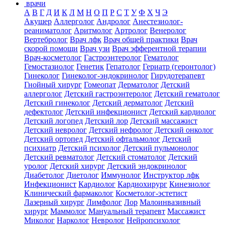
врачи
А
В
Г
Д
И
К
Л
М
Н
О
П
Р
С
Т
У
Ф
Х
Ч
Э
Акушер
Аллерголог
Андролог
Анестезиолог-
реаниматолог
Аритмолог
Артролог
Венеролог
Вертебролог
Врач лфк
Врач общей практики
Врач
скорой помощи
Врач узи
Врач эфферентной терапии
Врач-косметолог
Гастроэнтеролог
Гематолог
Гемостазиолог
Генетик
Гепатолог
Гериатр (геронтолог)
Гинеколог
Гинеколог-эндокринолог
Гирудотерапевт
Гнойный хирург
Гомеопат
Дерматолог
Детский
аллерголог
Детский гастроэнтеролог
Детский гематолог
Детский гинеколог
Детский дерматолог
Детский
дефектолог
Детский инфекционист
Детский кардиолог
Детский логопед
Детский лор
Детский массажист
Детский невролог
Детский нефролог
Детский онколог
Детский ортопед
Детский офтальмолог
Детский
психиатр
Детский психолог
Детский пульмонолог
Детский ревматолог
Детский стоматолог
Детский
уролог
Детский хирург
Детский эндокринолог
Диабетолог
Диетолог
Иммунолог
Инструктор лфк
Инфекционист
Кардиолог
Кардиохирург
Кинезиолог
Клинический фармаколог
Косметолог-эстетист
Лазерный хирург
Лимфолог
Лор
Малоинвазивный
хирург
Маммолог
Мануальный терапевт
Массажист
Миколог
Нарколог
Невролог
Нейропсихолог