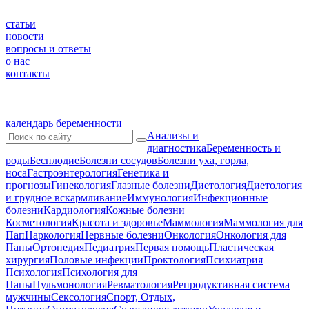
статьи
новости
вопросы и ответы
о нас
контакты
календарь беременности
Анализы и
диагностика
Беременность и
роды
Бесплодие
Болезни сосудов
Болезни уха, горла,
носа
Гастроэнтерология
Генетика и
прогнозы
Гинекология
Глазные болезни
Диетология
Диетология
и грудное вскармливание
Иммунология
Инфекционные
болезни
Кардиология
Кожные болезни
Косметология
Красота и здоровье
Маммология
Маммология для
Пап
Наркология
Нервные болезни
Онкология
Онкология для
Папы
Ортопедия
Педиатрия
Первая помощь
Пластическая
хирургия
Половые инфекции
Проктология
Психиатрия
Психология
Психология для
Папы
Пульмонология
Ревматология
Репродуктивная система
мужчины
Сексология
Спорт, Отдых,