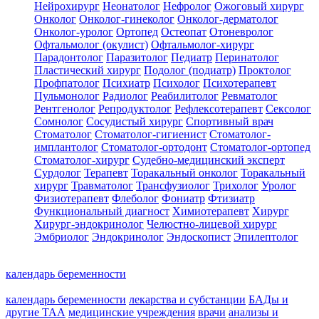
Нейрохирург
Неонатолог
Нефролог
Ожоговый хирург
Онколог
Онколог-гинеколог
Онколог-дерматолог
Онколог-уролог
Ортопед
Остеопат
Отоневролог
Офтальмолог (окулист)
Офтальмолог-хирург
Парадонтолог
Паразитолог
Педиатр
Перинатолог
Пластический хирург
Подолог (подиатр)
Проктолог
Профпатолог
Психиатр
Психолог
Психотерапевт
Пульмонолог
Радиолог
Реабилитолог
Ревматолог
Рентгенолог
Репродуктолог
Рефлексотерапевт
Сексолог
Сомнолог
Сосудистый хирург
Спортивный врач
Стоматолог
Стоматолог-гигиенист
Стоматолог-
имплантолог
Стоматолог-ортодонт
Стоматолог-ортопед
Стоматолог-хирург
Судебно-медицинский эксперт
Сурдолог
Терапевт
Торакальный онколог
Торакальный
хирург
Травматолог
Трансфузиолог
Трихолог
Уролог
Физиотерапевт
Флеболог
Фониатр
Фтизиатр
Функциональный диагност
Химиотерапевт
Хирург
Хирург-эндокринолог
Челюстно-лицевой хирург
Эмбриолог
Эндокринолог
Эндоскопист
Эпилептолог
календарь беременности
календарь беременности
лекарства и субстанции
БАДы и
другие ТАА
медицинские учреждения
врачи
анализы и