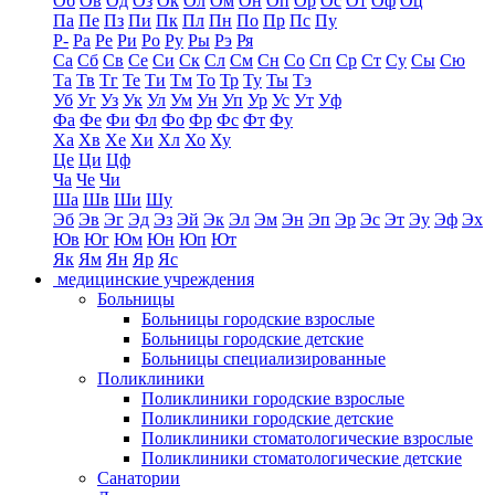
Об
Ов
Од
Оз
Ок
Ол
Ом
Он
Оп
Ор
Ос
От
Оф
Оц
Па
Пе
Пз
Пи
Пк
Пл
Пн
По
Пр
Пс
Пу
Р-
Ра
Ре
Ри
Ро
Ру
Ры
Рэ
Ря
Са
Сб
Св
Се
Си
Ск
Сл
См
Сн
Со
Сп
Ср
Ст
Су
Сы
Сю
Та
Тв
Тг
Те
Ти
Тм
То
Тр
Ту
Ты
Тэ
Уб
Уг
Уз
Ук
Ул
Ум
Ун
Уп
Ур
Ус
Ут
Уф
Фа
Фе
Фи
Фл
Фо
Фр
Фс
Фт
Фу
Ха
Хв
Хе
Хи
Хл
Хо
Ху
Це
Ци
Цф
Ча
Че
Чи
Ша
Шв
Ши
Шу
Эб
Эв
Эг
Эд
Эз
Эй
Эк
Эл
Эм
Эн
Эп
Эр
Эс
Эт
Эу
Эф
Эх
Юв
Юг
Юм
Юн
Юп
Ют
Як
Ям
Ян
Яр
Яс
медицинские учреждения
Больницы
Больницы городские взрослые
Больницы городские детские
Больницы специализированные
Поликлиники
Поликлиники городские взрослые
Поликлиники городские детские
Поликлиники стоматологические взрослые
Поликлиники стоматологические детские
Санатории