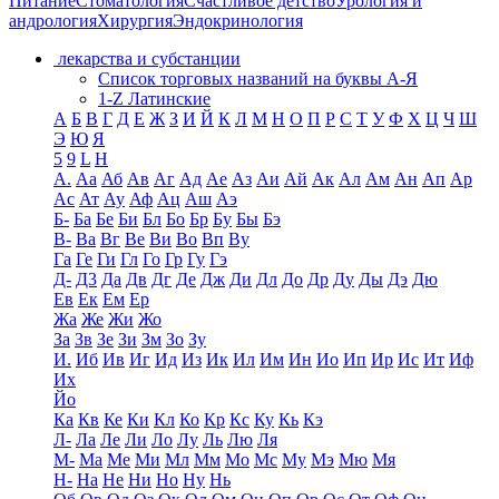
Питание
Стоматология
Счастливое детство
Урология и
андрология
Хирургия
Эндокринология
лекарства и субстанции
Список торговых названий на буквы А-Я
1-Z Латинские
А
Б
В
Г
Д
Е
Ж
З
И
Й
К
Л
М
Н
О
П
Р
С
Т
У
Ф
Х
Ц
Ч
Ш
Э
Ю
Я
5
9
L
H
А.
Аа
Аб
Ав
Аг
Ад
Ае
Аз
Аи
Ай
Ак
Ал
Ам
Ан
Ап
Ар
Ас
Ат
Ау
Аф
Ац
Аш
Аэ
Б-
Ба
Бе
Би
Бл
Бо
Бр
Бу
Бы
Бэ
В-
Ва
Вг
Ве
Ви
Во
Вп
Ву
Га
Ге
Ги
Гл
Го
Гр
Гу
Гэ
Д-
Д3
Да
Дв
Дг
Де
Дж
Ди
Дл
До
Др
Ду
Ды
Дэ
Дю
Ев
Ек
Ем
Ер
Жа
Же
Жи
Жо
За
Зв
Зе
Зи
Зм
Зо
Зу
И.
Иб
Ив
Иг
Ид
Из
Ик
Ил
Им
Ин
Ио
Ип
Ир
Ис
Ит
Иф
Их
Йо
Ка
Кв
Ке
Ки
Кл
Ко
Кр
Кс
Ку
Кь
Кэ
Л-
Ла
Ле
Ли
Ло
Лу
Ль
Лю
Ля
М-
Ма
Ме
Ми
Мл
Мм
Мо
Мс
Му
Мэ
Мю
Мя
Н-
На
Не
Ни
Но
Ну
Нь