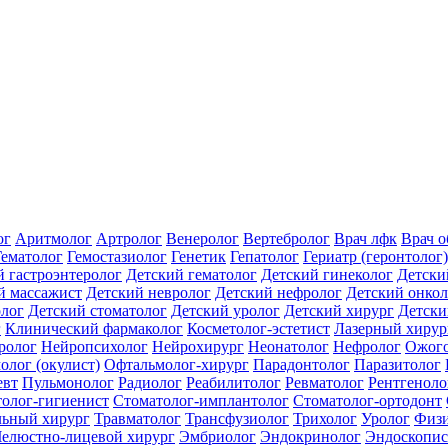
ог
Аритмолог
Артролог
Венеролог
Вертебролог
Врач лфк
Врач 
Гематолог
Гемостазиолог
Генетик
Гепатолог
Гериатр (геронтолог)
й гастроэнтеролог
Детский гематолог
Детский гинеколог
Детски
й массажист
Детский невролог
Детский нефролог
Детский онкол
олог
Детский стоматолог
Детский уролог
Детский хирург
Детски
г
Клинический фармаколог
Косметолог-эстетист
Лазерный хирур
ролог
Нейропсихолог
Нейрохирург
Неонатолог
Нефролог
Ожого
олог (окулист)
Офтальмолог-хирург
Парадонтолог
Паразитолог
евт
Пульмонолог
Радиолог
Реабилитолог
Ревматолог
Рентгеноло
олог-гигиенист
Стоматолог-имплантолог
Стоматолог-ортодонт
льный хирург
Травматолог
Трансфузиолог
Трихолог
Уролог
Физи
елюстно-лицевой хирург
Эмбриолог
Эндокринолог
Эндоскопис