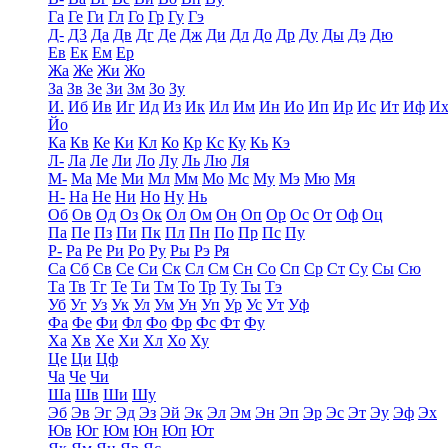
Га
Ге
Ги
Гл
Го
Гр
Гу
Гэ
Д-
Д3
Да
Дв
Дг
Де
Дж
Ди
Дл
До
Др
Ду
Ды
Дэ
Дю
Ев
Ек
Ем
Ер
Жа
Же
Жи
Жо
За
Зв
Зе
Зи
Зм
Зо
Зу
И.
Иб
Ив
Иг
Ид
Из
Ик
Ил
Им
Ин
Ио
Ип
Ир
Ис
Ит
Иф
И
Йо
Ка
Кв
Ке
Ки
Кл
Ко
Кр
Кс
Ку
Кь
Кэ
Л-
Ла
Ле
Ли
Ло
Лу
Ль
Лю
Ля
М-
Ма
Ме
Ми
Мл
Мм
Мо
Мс
Му
Мэ
Мю
Мя
Н-
На
Не
Ни
Но
Ну
Нь
Об
Ов
Од
Оз
Ок
Ол
Ом
Он
Оп
Ор
Ос
От
Оф
Оц
Па
Пе
Пз
Пи
Пк
Пл
Пн
По
Пр
Пс
Пу
Р-
Ра
Ре
Ри
Ро
Ру
Ры
Рэ
Ря
Са
Сб
Св
Се
Си
Ск
Сл
См
Сн
Со
Сп
Ср
Ст
Су
Сы
Сю
Та
Тв
Тг
Те
Ти
Тм
То
Тр
Ту
Ты
Тэ
Уб
Уг
Уз
Ук
Ул
Ум
Ун
Уп
Ур
Ус
Ут
Уф
Фа
Фе
Фи
Фл
Фо
Фр
Фс
Фт
Фу
Ха
Хв
Хе
Хи
Хл
Хо
Ху
Це
Ци
Цф
Ча
Че
Чи
Ша
Шв
Ши
Шу
Эб
Эв
Эг
Эд
Эз
Эй
Эк
Эл
Эм
Эн
Эп
Эр
Эс
Эт
Эу
Эф
Эх
Юв
Юг
Юм
Юн
Юп
Ют