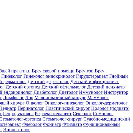
общей практики
Врач скорой помощи
Врач узи
Врач
Гинеколог
Гинеколог-эндокринолог
Гирудотерапевт
Гнойный
й дерматолог
Детский дефектолог
Детский инфекционист
ог
Детский ортопед
Детский офтальмолог
Детский психиатр
й эндокринолог
Диабетолог
Диетолог
Иммунолог
Инструктор
г
Лимфолог
Лор
Малоинвазивный хирург
Маммолог
вый хирург
Онколог
Онколог-гинеколог
Онколог-дерматолог
Педиатр
Перинатолог
Пластический хирург
Подолог (подиатр)
г
Репродуктолог
Рефлексотерапевт
Сексолог
Сомнолог
Стоматолог-ортопед
Стоматолог-хирург
Судебно-медицинский
отерапевт
Флеболог
Фониатр
Фтизиатр
Функциональный
т
Эпилептолог