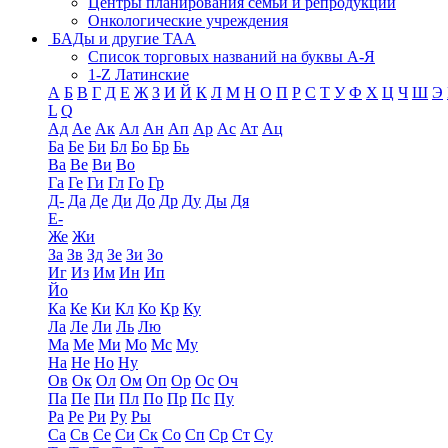
Центры планирования семьи и репродукции
Онкологические учреждения
БАДы и другие ТАА
Список торговых названий на буквы А-Я
1-Z Латинские
А
Б
В
Г
Д
Е
Ж
З
И
Й
К
Л
М
Н
О
П
Р
С
Т
У
Ф
Х
Ц
Ч
Ш
Э
L
Q
Ад
Ае
Ак
Ал
Ан
Ап
Ар
Ас
Ат
Ац
Ба
Бе
Би
Бл
Бо
Бр
Бь
Ва
Ве
Ви
Во
Га
Ге
Ги
Гл
Го
Гр
Д-
Да
Де
Ди
До
Др
Ду
Ды
Дя
Е-
Же
Жи
За
Зв
Зд
Зе
Зи
Зо
Иг
Из
Им
Ин
Ип
Йо
Ка
Ке
Ки
Кл
Ко
Кр
Ку
Ла
Ле
Ли
Ль
Лю
Ма
Ме
Ми
Мо
Мс
Му
На
Не
Но
Ну
Ов
Ок
Ол
Ом
Оп
Ор
Ос
Оч
Па
Пе
Пи
Пл
По
Пр
Пс
Пу
Ра
Ре
Ри
Ру
Ры
Са
Св
Се
Си
Ск
Со
Сп
Ср
Ст
Су