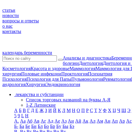
статьи
новости
вопросы и ответы
о нас
контакты
календарь беременности
Анализы и диагностика
Беременно
болезни
Диетология
Диетология и
Косметология
Красота и здоровье
Маммология
Маммология для 
хирургия
Половые инфекции
Проктология
Психиатрия
Психология
Психология для Папы
Пульмонология
Ревматология
андрология
Хирургия
Эндокринология
лекарства и субстанции
Список торговых названий на буквы А-Я
1-Z Латинские
А
Б
В
Г
Д
Е
Ж
З
И
Й
К
Л
М
Н
О
П
Р
С
Т
У
Ф
Х
Ц
Ч
Ш
Э
5
9
L
H
А.
Аа
Аб
Ав
Аг
Ад
Ае
Аз
Аи
Ай
Ак
Ал
Ам
Ан
Ап
Ар
Ас
Б-
Ба
Бе
Би
Бл
Бо
Бр
Бу
Бы
Бэ
В-
Ва
Вг
Ве
Ви
Во
Вп
Ву