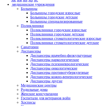
Як
Ям
Ян
Яр
Яс
медицинские учреждения
Больницы
Больницы городские взрослые
Больницы городские детские
Больницы специализированные
Поликлиники
Поликлиники городские взрослые
Поликлиники городские детские
Поликлиники стоматологические взрослые
Поликлиники стоматологические детские
Санатории
Диспансеры
Диспансеры врачебно-физкультурные
Диспансеры наркологические
Диспансеры психоневрологические
Диспансеры онкологические
Диспансеры противотуберкулезные
Диспансеры кожно-венерологические
Диспансеры другие
Медицинские центры
Родильные дома
Женские консультации
Госпитали для ветеранов войн
Хосписы