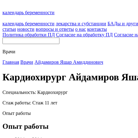
календарь беременности
календарь беременности
лекарства и субстанции
БАДы и друг
статьи
новости
вопросы и ответы
о нас
контакты
Политика обработки ПД
Согласие на обработку ПД
Согласие н
Врачи
Главная
Врачи
Айдамиров Яшар Амиддинович
Кардиохирург Айдамиров Яш
Специальность: Кардиохирург
Стаж работы: Стаж 11 лет
Опыт работы
Опыт работы