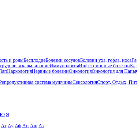
сть и роды
Бесплодие
Болезни сосудов
Болезни уха, горла, носа
Га
 грудное вскармливание
Иммунология
Инфекционные болезни
Ка
Пап
Наркология
Нервные болезни
Онкология
Онкология для Папы
Репродуктивная система мужчины
Сексология
Спорт, Отдых, Пи
Ю
Я
Ат
Ау
Аф
Ац
Аш
Аэ