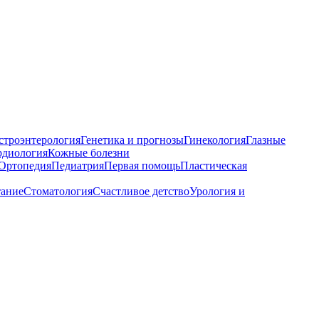
строэнтерология
Генетика и прогнозы
Гинекология
Глазные
рдиология
Кожные болезни
Ортопедия
Педиатрия
Первая помощь
Пластическая
тание
Стоматология
Счастливое детство
Урология и