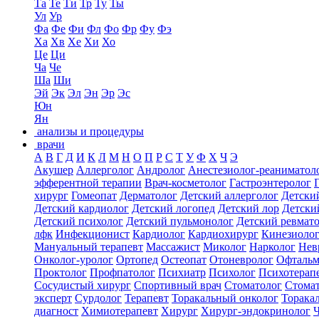
Та
Те
Ти
Тр
Ту
Ты
Ул
Ур
Фа
Фе
Фи
Фл
Фо
Фр
Фу
Фэ
Ха
Хв
Хе
Хи
Хо
Це
Ци
Ча
Че
Ша
Ши
Эй
Эк
Эл
Эн
Эр
Эс
Юн
Ян
анализы и процедуры
врачи
А
В
Г
Д
И
К
Л
М
Н
О
П
Р
С
Т
У
Ф
Х
Ч
Э
Акушер
Аллерголог
Андролог
Анестезиолог-реаниматол
эфферентной терапии
Врач-косметолог
Гастроэнтеролог
хирург
Гомеопат
Дерматолог
Детский аллерголог
Детски
Детский кардиолог
Детский логопед
Детский лор
Детски
Детский психолог
Детский пульмонолог
Детский ревмат
лфк
Инфекционист
Кардиолог
Кардиохирург
Кинезиоло
Мануальный терапевт
Массажист
Миколог
Нарколог
Нев
Онколог-уролог
Ортопед
Остеопат
Отоневролог
Офтальм
Проктолог
Профпатолог
Психиатр
Психолог
Психотерап
Сосудистый хирург
Спортивный врач
Стоматолог
Стомат
эксперт
Сурдолог
Терапевт
Торакальный онколог
Торака
диагност
Химиотерапевт
Хирург
Хирург-эндокринолог
Ч