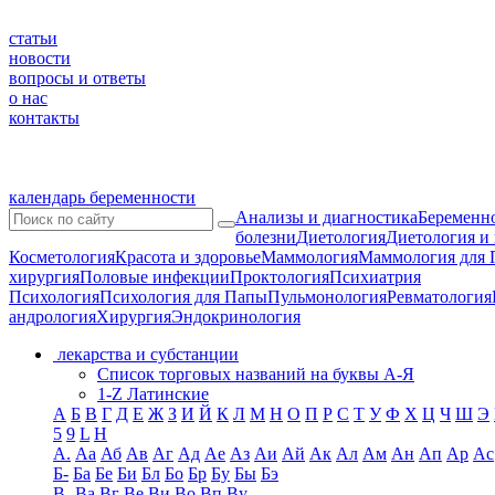
статьи
новости
вопросы и ответы
о нас
контакты
календарь беременности
Анализы и диагностика
Беременно
болезни
Диетология
Диетология и
Косметология
Красота и здоровье
Маммология
Маммология для 
хирургия
Половые инфекции
Проктология
Психиатрия
Психология
Психология для Папы
Пульмонология
Ревматология
андрология
Хирургия
Эндокринология
лекарства и субстанции
Список торговых названий на буквы А-Я
1-Z Латинские
А
Б
В
Г
Д
Е
Ж
З
И
Й
К
Л
М
Н
О
П
Р
С
Т
У
Ф
Х
Ц
Ч
Ш
Э
5
9
L
H
А.
Аа
Аб
Ав
Аг
Ад
Ае
Аз
Аи
Ай
Ак
Ал
Ам
Ан
Ап
Ар
Ас
Б-
Ба
Бе
Би
Бл
Бо
Бр
Бу
Бы
Бэ
В-
Ва
Вг
Ве
Ви
Во
Вп
Ву