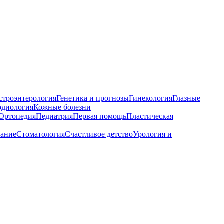
строэнтерология
Генетика и прогнозы
Гинекология
Глазные
рдиология
Кожные болезни
Ортопедия
Педиатрия
Первая помощь
Пластическая
тание
Стоматология
Счастливое детство
Урология и