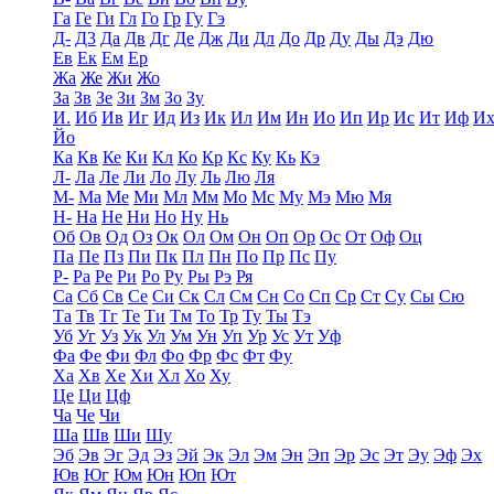
Га
Ге
Ги
Гл
Го
Гр
Гу
Гэ
Д-
Д3
Да
Дв
Дг
Де
Дж
Ди
Дл
До
Др
Ду
Ды
Дэ
Дю
Ев
Ек
Ем
Ер
Жа
Же
Жи
Жо
За
Зв
Зе
Зи
Зм
Зо
Зу
И.
Иб
Ив
Иг
Ид
Из
Ик
Ил
Им
Ин
Ио
Ип
Ир
Ис
Ит
Иф
И
Йо
Ка
Кв
Ке
Ки
Кл
Ко
Кр
Кс
Ку
Кь
Кэ
Л-
Ла
Ле
Ли
Ло
Лу
Ль
Лю
Ля
М-
Ма
Ме
Ми
Мл
Мм
Мо
Мс
Му
Мэ
Мю
Мя
Н-
На
Не
Ни
Но
Ну
Нь
Об
Ов
Од
Оз
Ок
Ол
Ом
Он
Оп
Ор
Ос
От
Оф
Оц
Па
Пе
Пз
Пи
Пк
Пл
Пн
По
Пр
Пс
Пу
Р-
Ра
Ре
Ри
Ро
Ру
Ры
Рэ
Ря
Са
Сб
Св
Се
Си
Ск
Сл
См
Сн
Со
Сп
Ср
Ст
Су
Сы
Сю
Та
Тв
Тг
Те
Ти
Тм
То
Тр
Ту
Ты
Тэ
Уб
Уг
Уз
Ук
Ул
Ум
Ун
Уп
Ур
Ус
Ут
Уф
Фа
Фе
Фи
Фл
Фо
Фр
Фс
Фт
Фу
Ха
Хв
Хе
Хи
Хл
Хо
Ху
Це
Ци
Цф
Ча
Че
Чи
Ша
Шв
Ши
Шу
Эб
Эв
Эг
Эд
Эз
Эй
Эк
Эл
Эм
Эн
Эп
Эр
Эс
Эт
Эу
Эф
Эх
Юв
Юг
Юм
Юн
Юп
Ют