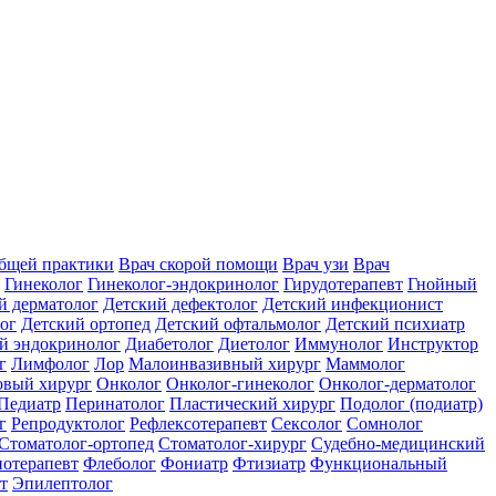
общей практики
Врач скорой помощи
Врач узи
Врач
Гинеколог
Гинеколог-эндокринолог
Гирудотерапевт
Гнойный
й дерматолог
Детский дефектолог
Детский инфекционист
ог
Детский ортопед
Детский офтальмолог
Детский психиатр
й эндокринолог
Диабетолог
Диетолог
Иммунолог
Инструктор
г
Лимфолог
Лор
Малоинвазивный хирург
Маммолог
вый хирург
Онколог
Онколог-гинеколог
Онколог-дерматолог
Педиатр
Перинатолог
Пластический хирург
Подолог (подиатр)
г
Репродуктолог
Рефлексотерапевт
Сексолог
Сомнолог
Стоматолог-ортопед
Стоматолог-хирург
Судебно-медицинский
отерапевт
Флеболог
Фониатр
Фтизиатр
Функциональный
т
Эпилептолог