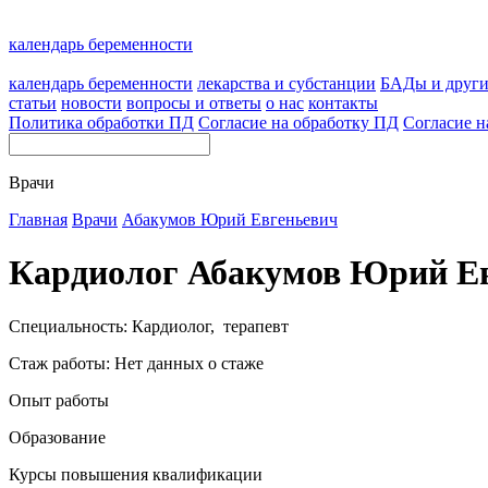
календарь беременности
календарь беременности
лекарства и субстанции
БАДы и друг
статьи
новости
вопросы и ответы
о нас
контакты
Политика обработки ПД
Согласие на обработку ПД
Согласие н
Врачи
Главная
Врачи
Абакумов Юрий Евгеньевич
Кардиолог Абакумов Юрий Е
Специальность: Кардиолог, терапевт
Стаж работы: Нет данных о стаже
Опыт работы
Образование
Курсы повышения квалификации