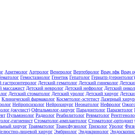
ог
Аритмолог
Артролог
Венеролог
Вертебролог
Врач лфк
Врач 
Гематолог
Гемостазиолог
Генетик
Гепатолог
Гериатр (геронтолог)
й гастроэнтеролог
Детский гематолог
Детский гинеколог
Детски
й массажист
Детский невролог
Детский нефролог
Детский онкол
олог
Детский стоматолог
Детский уролог
Детский хирург
Детски
г
Клинический фармаколог
Косметолог-эстетист
Лазерный хирур
ролог
Нейропсихолог
Нейрохирург
Неонатолог
Нефролог
Ожого
олог (окулист)
Офтальмолог-хирург
Парадонтолог
Паразитолог
евт
Пульмонолог
Радиолог
Реабилитолог
Ревматолог
Рентгеноло
олог-гигиенист
Стоматолог-имплантолог
Стоматолог-ортодонт
льный хирург
Травматолог
Трансфузиолог
Трихолог
Уролог
Физи
елюстно-лицевой хирург
Эмбриолог
Эндокринолог
Эндоскопис