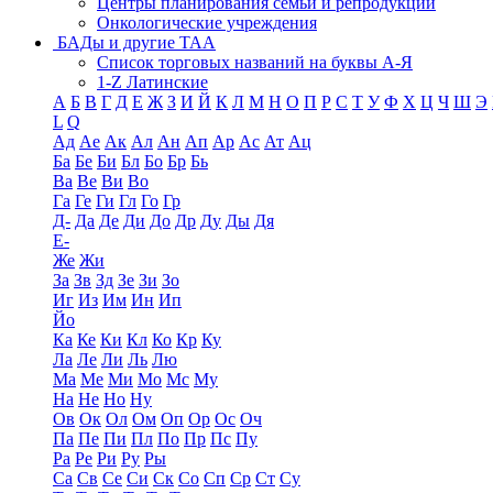
Центры планирования семьи и репродукции
Онкологические учреждения
БАДы и другие ТАА
Список торговых названий на буквы А-Я
1-Z Латинские
А
Б
В
Г
Д
Е
Ж
З
И
Й
К
Л
М
Н
О
П
Р
С
Т
У
Ф
Х
Ц
Ч
Ш
Э
L
Q
Ад
Ае
Ак
Ал
Ан
Ап
Ар
Ас
Ат
Ац
Ба
Бе
Би
Бл
Бо
Бр
Бь
Ва
Ве
Ви
Во
Га
Ге
Ги
Гл
Го
Гр
Д-
Да
Де
Ди
До
Др
Ду
Ды
Дя
Е-
Же
Жи
За
Зв
Зд
Зе
Зи
Зо
Иг
Из
Им
Ин
Ип
Йо
Ка
Ке
Ки
Кл
Ко
Кр
Ку
Ла
Ле
Ли
Ль
Лю
Ма
Ме
Ми
Мо
Мс
Му
На
Не
Но
Ну
Ов
Ок
Ол
Ом
Оп
Ор
Ос
Оч
Па
Пе
Пи
Пл
По
Пр
Пс
Пу
Ра
Ре
Ри
Ру
Ры
Са
Св
Се
Си
Ск
Со
Сп
Ср
Ст
Су