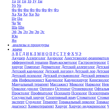
Та
Те
Ти
Тр
Ту
Ты
Ул
Ур
Фа
Фе
Фи
Фл
Фо
Фр
Фу
Фэ
Ха
Хв
Хе
Хи
Хо
Це
Ци
Ча
Че
Ша
Ши
Эй
Эк
Эл
Эн
Эр
Эс
Юн
Ян
анализы и процедуры
врачи
А
В
Г
Д
И
К
Л
М
Н
О
П
Р
С
Т
У
Ф
Х
Ч
Э
Акушер
Аллерголог
Андролог
Анестезиолог-реаниматол
эфферентной терапии
Врач-косметолог
Гастроэнтеролог
хирург
Гомеопат
Дерматолог
Детский аллерголог
Детски
Детский кардиолог
Детский логопед
Детский лор
Детски
Детский психолог
Детский пульмонолог
Детский ревмат
лфк
Инфекционист
Кардиолог
Кардиохирург
Кинезиоло
Мануальный терапевт
Массажист
Миколог
Нарколог
Нев
Онколог-уролог
Ортопед
Остеопат
Отоневролог
Офтальм
Проктолог
Профпатолог
Психиатр
Психолог
Психотерап
Сосудистый хирург
Спортивный врач
Стоматолог
Стомат
эксперт
Сурдолог
Терапевт
Торакальный онколог
Торака
диагност
Химиотерапевт
Хирург
Хирург-эндокринолог
Ч