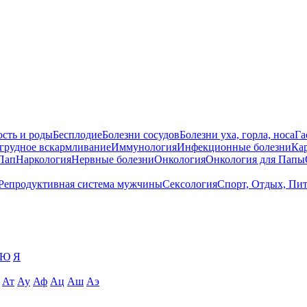
сть и роды
Бесплодие
Болезни сосудов
Болезни уха, горла, носа
Га
 грудное вскармливание
Иммунология
Инфекционные болезни
Ка
Пап
Наркология
Нервные болезни
Онкология
Онкология для Папы
Репродуктивная система мужчины
Сексология
Спорт, Отдых, Пи
Ю
Я
Ат
Ау
Аф
Ац
Аш
Аэ