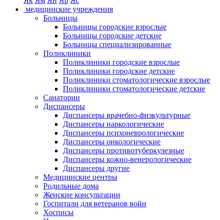
Як
Ям
Ян
Яр
Яс
медицинские учреждения
Больницы
Больницы городские взрослые
Больницы городские детские
Больницы специализированные
Поликлиники
Поликлиники городские взрослые
Поликлиники городские детские
Поликлиники стоматологические взрослые
Поликлиники стоматологические детские
Санатории
Диспансеры
Диспансеры врачебно-физкультурные
Диспансеры наркологические
Диспансеры психоневрологические
Диспансеры онкологические
Диспансеры противотуберкулезные
Диспансеры кожно-венерологические
Диспансеры другие
Медицинские центры
Родильные дома
Женские консультации
Госпитали для ветеранов войн
Хосписы