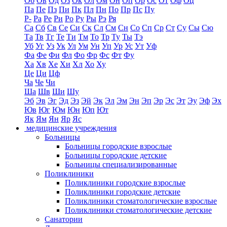
Об
Ов
Од
Оз
Ок
Ол
Ом
Он
Оп
Ор
Ос
От
Оф
Оц
Па
Пе
Пз
Пи
Пк
Пл
Пн
По
Пр
Пс
Пу
Р-
Ра
Ре
Ри
Ро
Ру
Ры
Рэ
Ря
Са
Сб
Св
Се
Си
Ск
Сл
См
Сн
Со
Сп
Ср
Ст
Су
Сы
Сю
Та
Тв
Тг
Те
Ти
Тм
То
Тр
Ту
Ты
Тэ
Уб
Уг
Уз
Ук
Ул
Ум
Ун
Уп
Ур
Ус
Ут
Уф
Фа
Фе
Фи
Фл
Фо
Фр
Фс
Фт
Фу
Ха
Хв
Хе
Хи
Хл
Хо
Ху
Це
Ци
Цф
Ча
Че
Чи
Ша
Шв
Ши
Шу
Эб
Эв
Эг
Эд
Эз
Эй
Эк
Эл
Эм
Эн
Эп
Эр
Эс
Эт
Эу
Эф
Эх
Юв
Юг
Юм
Юн
Юп
Ют
Як
Ям
Ян
Яр
Яс
медицинские учреждения
Больницы
Больницы городские взрослые
Больницы городские детские
Больницы специализированные
Поликлиники
Поликлиники городские взрослые
Поликлиники городские детские
Поликлиники стоматологические взрослые
Поликлиники стоматологические детские
Санатории