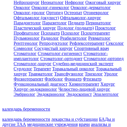
Нейрохирург
Неонатолог
Нефролог
Ожоговый хирург
Онколог
Онколог-гинеколог
Онколог-дерматолог
Онколог-уролог
Ортопед
Остеопат
Отоневролог
Офтальмолог (окулист)
Офтальмолог-хирург
Парадонтолог
Паразитолог
Педиатр
Перинатолог
Пластический хирург
Подолог (подиатр)
Проктолог
Профпатолог
Психиатр
Психолог
Психотерапевт
Пульмонолог
Радиолог
Реабилитолог
Ревматолог
Рентгенолог
Репродуктолог
Рефлексотерапевт
Сексолог
Сомнолог
Сосудистый хирург
Спортивный врач
Стоматолог
Стоматолог-гигиенист
Стоматолог-
имплантолог
Стоматолог-ортодонт
Стоматолог-ортопед
Стоматолог-хирург
Судебно-медицинский эксперт
Сурдолог
Терапевт
Торакальный онколог
Торакальный
хирург
Травматолог
Трансфузиолог
Трихолог
Уролог
Физиотерапевт
Флеболог
Фониатр
Фтизиатр
Функциональный диагност
Химиотерапевт
Хирург
Хирург-эндокринолог
Челюстно-лицевой хирург
Эмбриолог
Эндокринолог
Эндоскопист
Эпилептолог
календарь беременности
календарь беременности
лекарства и субстанции
БАДы и
другие ТАА
медицинские учреждения
врачи
анализы и