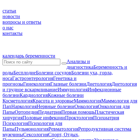
статьи
новости
вопросы и ответы
о нас
контакты
календарь беременности
Анализы и
диагностика
Беременность и
роды
Бесплодие
Болезни сосудов
Болезни уха, горла,
носа
Гастроэнтерология
Генетика и
прогнозы
Гинекология
Глазные болезни
Диетология
Диетология
и грудное вскармливание
Иммунология
Инфекционные
болезни
Кардиология
Кожные болезни
Косметология
Красота и здоровье
Маммология
Маммология для
Пап
Наркология
Нервные болезни
Онкология
Онкология для
Папы
Ортопедия
Педиатрия
Первая помощь
Пластическая
хирургия
Половые инфекции
Проктология
Психиатрия
Психология
Психология для
Папы
Пульмонология
Ревматология
Репродуктивная система
мужчины
Сексология
Спорт, Отдых,