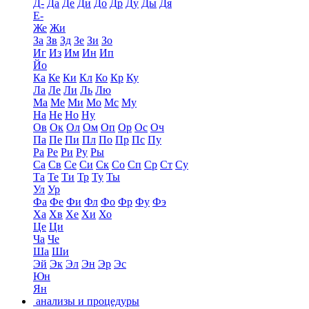
Д-
Да
Де
Ди
До
Др
Ду
Ды
Дя
Е-
Же
Жи
За
Зв
Зд
Зе
Зи
Зо
Иг
Из
Им
Ин
Ип
Йо
Ка
Ке
Ки
Кл
Ко
Кр
Ку
Ла
Ле
Ли
Ль
Лю
Ма
Ме
Ми
Мо
Мс
Му
На
Не
Но
Ну
Ов
Ок
Ол
Ом
Оп
Ор
Ос
Оч
Па
Пе
Пи
Пл
По
Пр
Пс
Пу
Ра
Ре
Ри
Ру
Ры
Са
Св
Се
Си
Ск
Со
Сп
Ср
Ст
Су
Та
Те
Ти
Тр
Ту
Ты
Ул
Ур
Фа
Фе
Фи
Фл
Фо
Фр
Фу
Фэ
Ха
Хв
Хе
Хи
Хо
Це
Ци
Ча
Че
Ша
Ши
Эй
Эк
Эл
Эн
Эр
Эс
Юн
Ян
анализы и процедуры