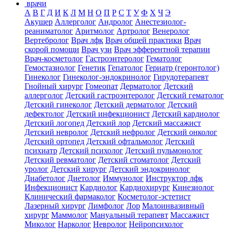
врачи
А
В
Г
Д
И
К
Л
М
Н
О
П
Р
С
Т
У
Ф
Х
Ч
Э
Акушер
Аллерголог
Андролог
Анестезиолог-
реаниматолог
Аритмолог
Артролог
Венеролог
Вертебролог
Врач лфк
Врач общей практики
Врач
скорой помощи
Врач узи
Врач эфферентной терапии
Врач-косметолог
Гастроэнтеролог
Гематолог
Гемостазиолог
Генетик
Гепатолог
Гериатр (геронтолог)
Гинеколог
Гинеколог-эндокринолог
Гирудотерапевт
Гнойный хирург
Гомеопат
Дерматолог
Детский
аллерголог
Детский гастроэнтеролог
Детский гематолог
Детский гинеколог
Детский дерматолог
Детский
дефектолог
Детский инфекционист
Детский кардиолог
Детский логопед
Детский лор
Детский массажист
Детский невролог
Детский нефролог
Детский онколог
Детский ортопед
Детский офтальмолог
Детский
психиатр
Детский психолог
Детский пульмонолог
Детский ревматолог
Детский стоматолог
Детский
уролог
Детский хирург
Детский эндокринолог
Диабетолог
Диетолог
Иммунолог
Инструктор лфк
Инфекционист
Кардиолог
Кардиохирург
Кинезиолог
Клинический фармаколог
Косметолог-эстетист
Лазерный хирург
Лимфолог
Лор
Малоинвазивный
хирург
Маммолог
Мануальный терапевт
Массажист
Миколог
Нарколог
Невролог
Нейропсихолог