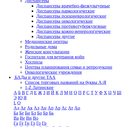
Диспансеры
Диспансеры врачебно-физкультурные
Диспансеры наркологические
Диспансеры психоневрологические
Диспансеры онкологические
Диспансеры противотуберкулезные
Диспансеры кожно-венерологические
Диспансеры другие
Медицинские центры
Родильные дома
Женские консультации
Госпитали для ветеранов войн
Хосписы
Центры планирования семьи и репродукции
Онкологические учреждения
БАДы и другие ТАА
Список торговых названий на буквы А-Я
1-Z Латинские
А
Б
В
Г
Д
Е
Ж
З
И
Й
К
Л
М
Н
О
П
Р
С
Т
У
Ф
Х
Ц
Ч
Ш
Э
Ю
Я
L
Q
Ад
Ае
Ак
Ал
Ан
Ап
Ар
Ас
Ат
Ац
Ба
Бе
Би
Бл
Бо
Бр
Бь
Ва
Ве
Ви
Во
Га
Ге
Ги
Гл
Го
Гр