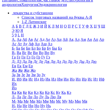
Питание
Стоматология
Счастливое детство
Урология и
андрология
Хирургия
Эндокринология
лекарства и субстанции
Список торговых названий на буквы А-Я
1-Z Латинские
А
Б
В
Г
Д
Е
Ж
З
И
Й
К
Л
М
Н
О
П
Р
С
Т
У
Ф
Х
Ц
Ч
Ш
Э
Ю
Я
5
9
L
H
А.
Аа
Аб
Ав
Аг
Ад
Ае
Аз
Аи
Ай
Ак
Ал
Ам
Ан
Ап
Ар
Ас
Ат
Ау
Аф
Ац
Аш
Аэ
Б-
Ба
Бе
Би
Бл
Бо
Бр
Бу
Бы
Бэ
В-
Ва
Вг
Ве
Ви
Во
Вп
Ву
Га
Ге
Ги
Гл
Го
Гр
Гу
Гэ
Д-
Д3
Да
Дв
Дг
Де
Дж
Ди
Дл
До
Др
Ду
Ды
Дэ
Дю
Ев
Ек
Ем
Ер
Жа
Же
Жи
Жо
За
Зв
Зе
Зи
Зм
Зо
Зу
И.
Иб
Ив
Иг
Ид
Из
Ик
Ил
Им
Ин
Ио
Ип
Ир
Ис
Ит
Иф
Их
Йо
Ка
Кв
Ке
Ки
Кл
Ко
Кр
Кс
Ку
Кь
Кэ
Л-
Ла
Ле
Ли
Ло
Лу
Ль
Лю
Ля
М-
Ма
Ме
Ми
Мл
Мм
Мо
Мс
Му
Мэ
Мю
Мя
Н-
На
Не
Ни
Но
Ну
Нь