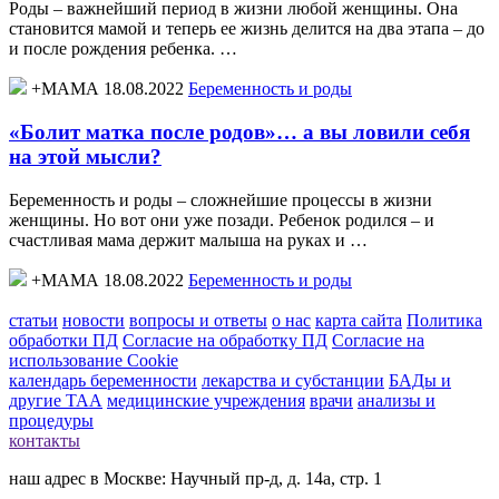
Роды – важнейший период в жизни любой женщины. Она
становится мамой и теперь ее жизнь делится на два этапа – до
и после рождения ребенка. …
+МАМА 18.08.2022
Беременность и роды
«Болит матка после родов»… а вы ловили себя
на этой мысли?
Беременность и роды – сложнейшие процессы в жизни
женщины. Но вот они уже позади. Ребенок родился – и
счастливая мама держит малыша на руках и …
+МАМА 18.08.2022
Беременность и роды
статьи
новости
вопросы и ответы
о нас
карта сайта
Политика
обработки ПД
Согласие на обработку ПД
Согласие на
использование Cookie
календарь беременности
лекарства и субстанции
БАДы и
другие ТАА
медицинские учреждения
врачи
анализы и
процедуры
контакты
наш адрес в Москве: Научный пр-д, д. 14а, стр. 1