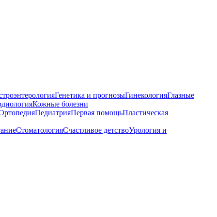
строэнтерология
Генетика и прогнозы
Гинекология
Глазные
рдиология
Кожные болезни
Ортопедия
Педиатрия
Первая помощь
Пластическая
тание
Стоматология
Счастливое детство
Урология и