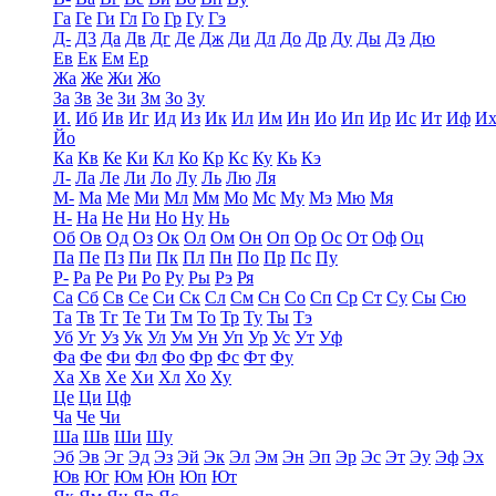
Га
Ге
Ги
Гл
Го
Гр
Гу
Гэ
Д-
Д3
Да
Дв
Дг
Де
Дж
Ди
Дл
До
Др
Ду
Ды
Дэ
Дю
Ев
Ек
Ем
Ер
Жа
Же
Жи
Жо
За
Зв
Зе
Зи
Зм
Зо
Зу
И.
Иб
Ив
Иг
Ид
Из
Ик
Ил
Им
Ин
Ио
Ип
Ир
Ис
Ит
Иф
И
Йо
Ка
Кв
Ке
Ки
Кл
Ко
Кр
Кс
Ку
Кь
Кэ
Л-
Ла
Ле
Ли
Ло
Лу
Ль
Лю
Ля
М-
Ма
Ме
Ми
Мл
Мм
Мо
Мс
Му
Мэ
Мю
Мя
Н-
На
Не
Ни
Но
Ну
Нь
Об
Ов
Од
Оз
Ок
Ол
Ом
Он
Оп
Ор
Ос
От
Оф
Оц
Па
Пе
Пз
Пи
Пк
Пл
Пн
По
Пр
Пс
Пу
Р-
Ра
Ре
Ри
Ро
Ру
Ры
Рэ
Ря
Са
Сб
Св
Се
Си
Ск
Сл
См
Сн
Со
Сп
Ср
Ст
Су
Сы
Сю
Та
Тв
Тг
Те
Ти
Тм
То
Тр
Ту
Ты
Тэ
Уб
Уг
Уз
Ук
Ул
Ум
Ун
Уп
Ур
Ус
Ут
Уф
Фа
Фе
Фи
Фл
Фо
Фр
Фс
Фт
Фу
Ха
Хв
Хе
Хи
Хл
Хо
Ху
Це
Ци
Цф
Ча
Че
Чи
Ша
Шв
Ши
Шу
Эб
Эв
Эг
Эд
Эз
Эй
Эк
Эл
Эм
Эн
Эп
Эр
Эс
Эт
Эу
Эф
Эх
Юв
Юг
Юм
Юн
Юп
Ют