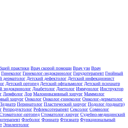
общей практики
Врач скорой помощи
Врач узи
Врач
Гинеколог
Гинеколог-эндокринолог
Гирудотерапевт
Гнойный
й дерматолог
Детский дефектолог
Детский инфекционист
ог
Детский ортопед
Детский офтальмолог
Детский психиатр
й эндокринолог
Диабетолог
Диетолог
Иммунолог
Инструктор
г
Лимфолог
Лор
Малоинвазивный хирург
Маммолог
вый хирург
Онколог
Онколог-гинеколог
Онколог-дерматолог
Педиатр
Перинатолог
Пластический хирург
Подолог (подиатр)
г
Репродуктолог
Рефлексотерапевт
Сексолог
Сомнолог
Стоматолог-ортопед
Стоматолог-хирург
Судебно-медицинский
отерапевт
Флеболог
Фониатр
Фтизиатр
Функциональный
т
Эпилептолог