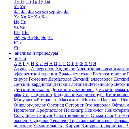
Та
Те
Ти
Тр
Ту
Ты
Ул
Ур
Фа
Фе
Фи
Фл
Фо
Фр
Фу
Фэ
Ха
Хв
Хе
Хи
Хо
Це
Ци
Ча
Че
Ша
Ши
Эй
Эк
Эл
Эн
Эр
Эс
Юн
Ян
анализы и процедуры
врачи
А
В
Г
Д
И
К
Л
М
Н
О
П
Р
С
Т
У
Ф
Х
Ч
Э
Акушер
Аллерголог
Андролог
Анестезиолог-реаниматол
эфферентной терапии
Врач-косметолог
Гастроэнтеролог
хирург
Гомеопат
Дерматолог
Детский аллерголог
Детски
Детский кардиолог
Детский логопед
Детский лор
Детски
Детский психолог
Детский пульмонолог
Детский ревмат
лфк
Инфекционист
Кардиолог
Кардиохирург
Кинезиоло
Мануальный терапевт
Массажист
Миколог
Нарколог
Нев
Онколог-уролог
Ортопед
Остеопат
Отоневролог
Офтальм
Проктолог
Профпатолог
Психиатр
Психолог
Психотерап
Сосудистый хирург
Спортивный врач
Стоматолог
Стомат
эксперт
Сурдолог
Терапевт
Торакальный онколог
Торака
диагност
Химиотерапевт
Хирург
Хирург-эндокринолог
Ч