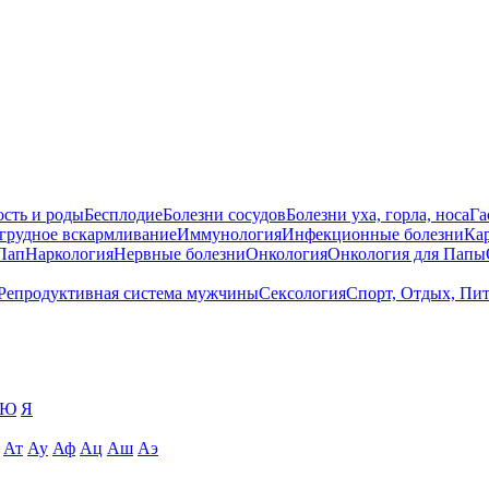
сть и роды
Бесплодие
Болезни сосудов
Болезни уха, горла, носа
Га
 грудное вскармливание
Иммунология
Инфекционные болезни
Ка
Пап
Наркология
Нервные болезни
Онкология
Онкология для Папы
Репродуктивная система мужчины
Сексология
Спорт, Отдых, Пи
Ю
Я
Ат
Ау
Аф
Ац
Аш
Аэ