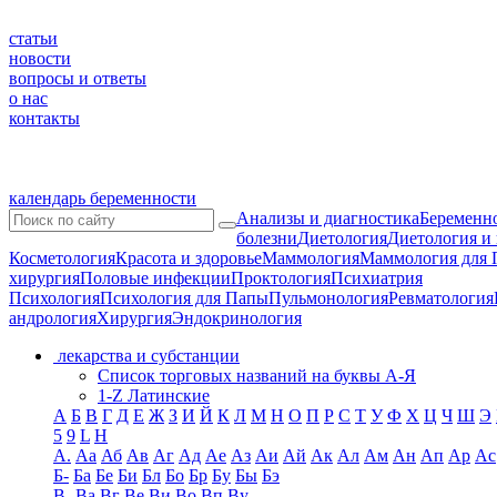
статьи
новости
вопросы и ответы
о нас
контакты
календарь беременности
Анализы и диагностика
Беременно
болезни
Диетология
Диетология и
Косметология
Красота и здоровье
Маммология
Маммология для 
хирургия
Половые инфекции
Проктология
Психиатрия
Психология
Психология для Папы
Пульмонология
Ревматология
андрология
Хирургия
Эндокринология
лекарства и субстанции
Список торговых названий на буквы А-Я
1-Z Латинские
А
Б
В
Г
Д
Е
Ж
З
И
Й
К
Л
М
Н
О
П
Р
С
Т
У
Ф
Х
Ц
Ч
Ш
Э
5
9
L
H
А.
Аа
Аб
Ав
Аг
Ад
Ае
Аз
Аи
Ай
Ак
Ал
Ам
Ан
Ап
Ар
Ас
Б-
Ба
Бе
Би
Бл
Бо
Бр
Бу
Бы
Бэ
В-
Ва
Вг
Ве
Ви
Во
Вп
Ву