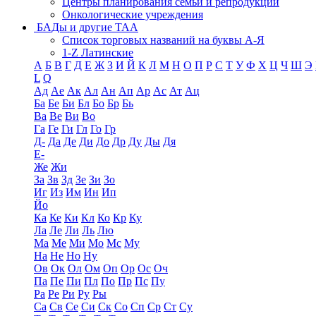
Центры планирования семьи и репродукции
Онкологические учреждения
БАДы и другие ТАА
Список торговых названий на буквы А-Я
1-Z Латинские
А
Б
В
Г
Д
Е
Ж
З
И
Й
К
Л
М
Н
О
П
Р
С
Т
У
Ф
Х
Ц
Ч
Ш
Э
L
Q
Ад
Ае
Ак
Ал
Ан
Ап
Ар
Ас
Ат
Ац
Ба
Бе
Би
Бл
Бо
Бр
Бь
Ва
Ве
Ви
Во
Га
Ге
Ги
Гл
Го
Гр
Д-
Да
Де
Ди
До
Др
Ду
Ды
Дя
Е-
Же
Жи
За
Зв
Зд
Зе
Зи
Зо
Иг
Из
Им
Ин
Ип
Йо
Ка
Ке
Ки
Кл
Ко
Кр
Ку
Ла
Ле
Ли
Ль
Лю
Ма
Ме
Ми
Мо
Мс
Му
На
Не
Но
Ну
Ов
Ок
Ол
Ом
Оп
Ор
Ос
Оч
Па
Пе
Пи
Пл
По
Пр
Пс
Пу
Ра
Ре
Ри
Ру
Ры
Са
Св
Се
Си
Ск
Со
Сп
Ср
Ст
Су