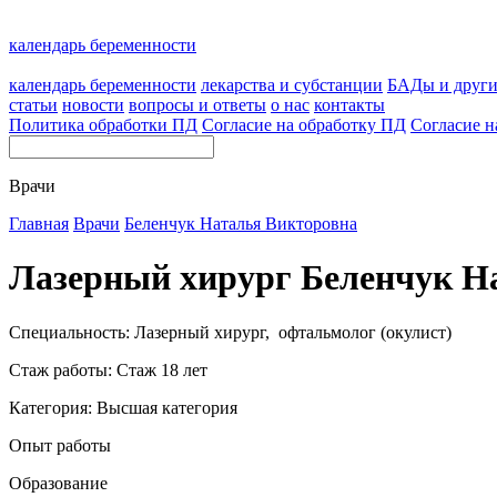
календарь беременности
календарь беременности
лекарства и субстанции
БАДы и друг
статьи
новости
вопросы и ответы
о нас
контакты
Политика обработки ПД
Согласие на обработку ПД
Согласие н
Врачи
Главная
Врачи
Беленчук Наталья Викторовна
Лазерный хирург Беленчук Н
Специальность: Лазерный хирург, офтальмолог (окулист)
Стаж работы: Стаж 18 лет
Категория: Высшая категория
Опыт работы
Образование