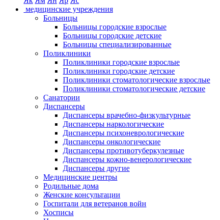
Як
Ям
Ян
Яр
Яс
медицинские учреждения
Больницы
Больницы городские взрослые
Больницы городские детские
Больницы специализированные
Поликлиники
Поликлиники городские взрослые
Поликлиники городские детские
Поликлиники стоматологические взрослые
Поликлиники стоматологические детские
Санатории
Диспансеры
Диспансеры врачебно-физкультурные
Диспансеры наркологические
Диспансеры психоневрологические
Диспансеры онкологические
Диспансеры противотуберкулезные
Диспансеры кожно-венерологические
Диспансеры другие
Медицинские центры
Родильные дома
Женские консультации
Госпитали для ветеранов войн
Хосписы