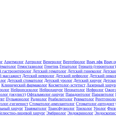
ог
Аритмолог
Артролог
Венеролог
Вертебролог
Врач лфк
Врач 
Гематолог
Гемостазиолог
Генетик
Гепатолог
Гериатр (геронтолог)
й гастроэнтеролог
Детский гематолог
Детский гинеколог
Детски
й массажист
Детский невролог
Детский нефролог
Детский онкол
олог
Детский стоматолог
Детский уролог
Детский хирург
Детски
г
Клинический фармаколог
Косметолог-эстетист
Лазерный хирур
ролог
Нейропсихолог
Нейрохирург
Неонатолог
Нефролог
Ожого
олог (окулист)
Офтальмолог-хирург
Парадонтолог
Паразитолог
евт
Пульмонолог
Радиолог
Реабилитолог
Ревматолог
Рентгеноло
олог-гигиенист
Стоматолог-имплантолог
Стоматолог-ортодонт
льный хирург
Травматолог
Трансфузиолог
Трихолог
Уролог
Физи
елюстно-лицевой хирург
Эмбриолог
Эндокринолог
Эндоскопис