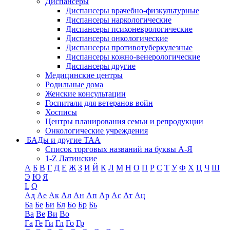
Диспансеры
Диспансеры врачебно-физкультурные
Диспансеры наркологические
Диспансеры психоневрологические
Диспансеры онкологические
Диспансеры противотуберкулезные
Диспансеры кожно-венерологические
Диспансеры другие
Медицинские центры
Родильные дома
Женские консультации
Госпитали для ветеранов войн
Хосписы
Центры планирования семьи и репродукции
Онкологические учреждения
БАДы и другие ТАА
Список торговых названий на буквы А-Я
1-Z Латинские
А
Б
В
Г
Д
Е
Ж
З
И
Й
К
Л
М
Н
О
П
Р
С
Т
У
Ф
Х
Ц
Ч
Ш
Э
Ю
Я
L
Q
Ад
Ае
Ак
Ал
Ан
Ап
Ар
Ас
Ат
Ац
Ба
Бе
Би
Бл
Бо
Бр
Бь
Ва
Ве
Ви
Во
Га
Ге
Ги
Гл
Го
Гр