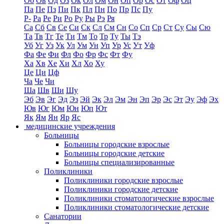
Об
Ов
Од
Оз
Ок
Ол
Ом
Он
Оп
Ор
Ос
От
Оф
Оц
Па
Пе
Пз
Пи
Пк
Пл
Пн
По
Пр
Пс
Пу
Р-
Ра
Ре
Ри
Ро
Ру
Ры
Рэ
Ря
Са
Сб
Св
Се
Си
Ск
Сл
См
Сн
Со
Сп
Ср
Ст
Су
Сы
Сю
Та
Тв
Тг
Те
Ти
Тм
То
Тр
Ту
Ты
Тэ
Уб
Уг
Уз
Ук
Ул
Ум
Ун
Уп
Ур
Ус
Ут
Уф
Фа
Фе
Фи
Фл
Фо
Фр
Фс
Фт
Фу
Ха
Хв
Хе
Хи
Хл
Хо
Ху
Це
Ци
Цф
Ча
Че
Чи
Ша
Шв
Ши
Шу
Эб
Эв
Эг
Эд
Эз
Эй
Эк
Эл
Эм
Эн
Эп
Эр
Эс
Эт
Эу
Эф
Эх
Юв
Юг
Юм
Юн
Юп
Ют
Як
Ям
Ян
Яр
Яс
медицинские учреждения
Больницы
Больницы городские взрослые
Больницы городские детские
Больницы специализированные
Поликлиники
Поликлиники городские взрослые
Поликлиники городские детские
Поликлиники стоматологические взрослые
Поликлиники стоматологические детские
Санатории