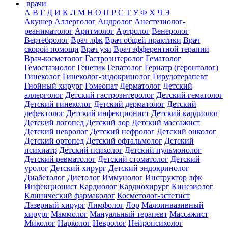
врачи
А
В
Г
Д
И
К
Л
М
Н
О
П
Р
С
Т
У
Ф
Х
Ч
Э
Акушер
Аллерголог
Андролог
Анестезиолог-
реаниматолог
Аритмолог
Артролог
Венеролог
Вертебролог
Врач лфк
Врач общей практики
Врач
скорой помощи
Врач узи
Врач эфферентной терапии
Врач-косметолог
Гастроэнтеролог
Гематолог
Гемостазиолог
Генетик
Гепатолог
Гериатр (геронтолог)
Гинеколог
Гинеколог-эндокринолог
Гирудотерапевт
Гнойный хирург
Гомеопат
Дерматолог
Детский
аллерголог
Детский гастроэнтеролог
Детский гематолог
Детский гинеколог
Детский дерматолог
Детский
дефектолог
Детский инфекционист
Детский кардиолог
Детский логопед
Детский лор
Детский массажист
Детский невролог
Детский нефролог
Детский онколог
Детский ортопед
Детский офтальмолог
Детский
психиатр
Детский психолог
Детский пульмонолог
Детский ревматолог
Детский стоматолог
Детский
уролог
Детский хирург
Детский эндокринолог
Диабетолог
Диетолог
Иммунолог
Инструктор лфк
Инфекционист
Кардиолог
Кардиохирург
Кинезиолог
Клинический фармаколог
Косметолог-эстетист
Лазерный хирург
Лимфолог
Лор
Малоинвазивный
хирург
Маммолог
Мануальный терапевт
Массажист
Миколог
Нарколог
Невролог
Нейропсихолог