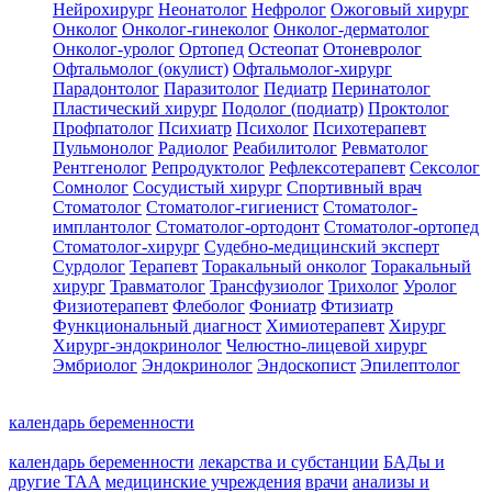
Нейрохирург
Неонатолог
Нефролог
Ожоговый хирург
Онколог
Онколог-гинеколог
Онколог-дерматолог
Онколог-уролог
Ортопед
Остеопат
Отоневролог
Офтальмолог (окулист)
Офтальмолог-хирург
Парадонтолог
Паразитолог
Педиатр
Перинатолог
Пластический хирург
Подолог (подиатр)
Проктолог
Профпатолог
Психиатр
Психолог
Психотерапевт
Пульмонолог
Радиолог
Реабилитолог
Ревматолог
Рентгенолог
Репродуктолог
Рефлексотерапевт
Сексолог
Сомнолог
Сосудистый хирург
Спортивный врач
Стоматолог
Стоматолог-гигиенист
Стоматолог-
имплантолог
Стоматолог-ортодонт
Стоматолог-ортопед
Стоматолог-хирург
Судебно-медицинский эксперт
Сурдолог
Терапевт
Торакальный онколог
Торакальный
хирург
Травматолог
Трансфузиолог
Трихолог
Уролог
Физиотерапевт
Флеболог
Фониатр
Фтизиатр
Функциональный диагност
Химиотерапевт
Хирург
Хирург-эндокринолог
Челюстно-лицевой хирург
Эмбриолог
Эндокринолог
Эндоскопист
Эпилептолог
календарь беременности
календарь беременности
лекарства и субстанции
БАДы и
другие ТАА
медицинские учреждения
врачи
анализы и