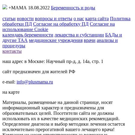
+МАМА 18.08.2022
Беременность и роды
статьи
новости
вопросы и ответы
о нас
карта сайта
Политика
обработки ПД
Согласие на обработку ПД
Согласие на
использование Cookie
календарь беременности
лекарства и субстанции
БАДы и
другие ТАА
медицинские учреждения
врачи
анализы и
процедуры
контакты
наш адрес в Москве: Научный пр-д, д. 14а, стр. 1
сайт предназначен для жителей РФ
e-mail:
info@plusmama.ru
на карте
Материалы, размещенные на данной странице, носят
информационный характер и предназначены для
образовательных целей. Посетители сайта не должны
использовать их в качестве медицинских рекомендаций.
Определение диагноза и выбор методики лечения остается
исключительно прерогативой вашего лечащего врача!
Компания не несет ответственности за возможные