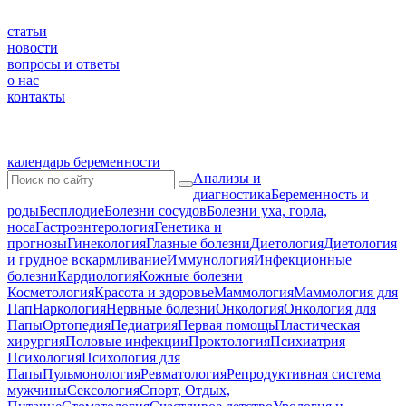
статьи
новости
вопросы и ответы
о нас
контакты
календарь беременности
Анализы и
диагностика
Беременность и
роды
Бесплодие
Болезни сосудов
Болезни уха, горла,
носа
Гастроэнтерология
Генетика и
прогнозы
Гинекология
Глазные болезни
Диетология
Диетология
и грудное вскармливание
Иммунология
Инфекционные
болезни
Кардиология
Кожные болезни
Косметология
Красота и здоровье
Маммология
Маммология для
Пап
Наркология
Нервные болезни
Онкология
Онкология для
Папы
Ортопедия
Педиатрия
Первая помощь
Пластическая
хирургия
Половые инфекции
Проктология
Психиатрия
Психология
Психология для
Папы
Пульмонология
Ревматология
Репродуктивная система
мужчины
Сексология
Спорт, Отдых,