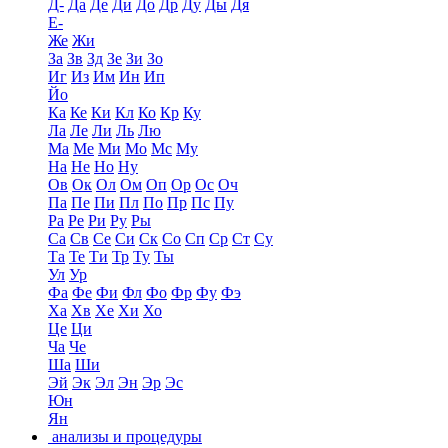
Д-
Да
Де
Ди
До
Др
Ду
Ды
Дя
Е-
Же
Жи
За
Зв
Зд
Зе
Зи
Зо
Иг
Из
Им
Ин
Ип
Йо
Ка
Ке
Ки
Кл
Ко
Кр
Ку
Ла
Ле
Ли
Ль
Лю
Ма
Ме
Ми
Мо
Мс
Му
На
Не
Но
Ну
Ов
Ок
Ол
Ом
Оп
Ор
Ос
Оч
Па
Пе
Пи
Пл
По
Пр
Пс
Пу
Ра
Ре
Ри
Ру
Ры
Са
Св
Се
Си
Ск
Со
Сп
Ср
Ст
Су
Та
Те
Ти
Тр
Ту
Ты
Ул
Ур
Фа
Фе
Фи
Фл
Фо
Фр
Фу
Фэ
Ха
Хв
Хе
Хи
Хо
Це
Ци
Ча
Че
Ша
Ши
Эй
Эк
Эл
Эн
Эр
Эс
Юн
Ян
анализы и процедуры