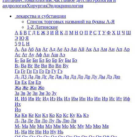
Питание
Стоматология
Счастливое детство
Урология и
андрология
Хирургия
Эндокринология
лекарства и субстанции
Список торговых названий на буквы А-Я
1-Z Латинские
А
Б
В
Г
Д
Е
Ж
З
И
Й
К
Л
М
Н
О
П
Р
С
Т
У
Ф
Х
Ц
Ч
Ш
Э
Ю
Я
5
9
L
H
А.
Аа
Аб
Ав
Аг
Ад
Ае
Аз
Аи
Ай
Ак
Ал
Ам
Ан
Ап
Ар
Ас
Ат
Ау
Аф
Ац
Аш
Аэ
Б-
Ба
Бе
Би
Бл
Бо
Бр
Бу
Бы
Бэ
В-
Ва
Вг
Ве
Ви
Во
Вп
Ву
Га
Ге
Ги
Гл
Го
Гр
Гу
Гэ
Д-
Д3
Да
Дв
Дг
Де
Дж
Ди
Дл
До
Др
Ду
Ды
Дэ
Дю
Ев
Ек
Ем
Ер
Жа
Же
Жи
Жо
За
Зв
Зе
Зи
Зм
Зо
Зу
И.
Иб
Ив
Иг
Ид
Из
Ик
Ил
Им
Ин
Ио
Ип
Ир
Ис
Ит
Иф
Их
Йо
Ка
Кв
Ке
Ки
Кл
Ко
Кр
Кс
Ку
Кь
Кэ
Л-
Ла
Ле
Ли
Ло
Лу
Ль
Лю
Ля
М-
Ма
Ме
Ми
Мл
Мм
Мо
Мс
Му
Мэ
Мю
Мя
Н-
На
Не
Ни
Но
Ну
Нь