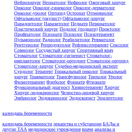
Нейрохирург
Неонатолог
Нефролог
Ожоговый хирург
Онколог
Онколог-гинеколог
Онколог-дерматолог
Онколог-уролог
Ортопед
Остеопат
Отоневролог
Офтальмолог (окулист)
Офтальмолог-хирург
Парадонтолог
Паразитолог
Педиатр
Перинатолог
Пластический хирург
Подолог (подиатр)
Проктолог
Профпатолог
Психиатр
Психолог
Психотерапевт
Пульмонолог
Радиолог
Реабилитолог
Ревматолог
Рентгенолог
Репродуктолог
Рефлексотерапевт
Сексолог
Сомнолог
Сосудистый хирург
Спортивный врач
Стоматолог
Стоматолог-гигиенист
Стоматолог-
имплантолог
Стоматолог-ортодонт
Стоматолог-ортопед
Стоматолог-хирург
Судебно-медицинский эксперт
Сурдолог
Терапевт
Торакальный онколог
Торакальный
хирург
Травматолог
Трансфузиолог
Трихолог
Уролог
Физиотерапевт
Флеболог
Фониатр
Фтизиатр
Функциональный диагност
Химиотерапевт
Хирург
Хирург-эндокринолог
Челюстно-лицевой хирург
Эмбриолог
Эндокринолог
Эндоскопист
Эпилептолог
календарь беременности
календарь беременности
лекарства и субстанции
БАДы и
другие ТАА
медицинские учреждения
врачи
анализы и