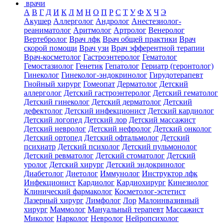
врачи
А
В
Г
Д
И
К
Л
М
Н
О
П
Р
С
Т
У
Ф
Х
Ч
Э
Акушер
Аллерголог
Андролог
Анестезиолог-
реаниматолог
Аритмолог
Артролог
Венеролог
Вертебролог
Врач лфк
Врач общей практики
Врач
скорой помощи
Врач узи
Врач эфферентной терапии
Врач-косметолог
Гастроэнтеролог
Гематолог
Гемостазиолог
Генетик
Гепатолог
Гериатр (геронтолог)
Гинеколог
Гинеколог-эндокринолог
Гирудотерапевт
Гнойный хирург
Гомеопат
Дерматолог
Детский
аллерголог
Детский гастроэнтеролог
Детский гематолог
Детский гинеколог
Детский дерматолог
Детский
дефектолог
Детский инфекционист
Детский кардиолог
Детский логопед
Детский лор
Детский массажист
Детский невролог
Детский нефролог
Детский онколог
Детский ортопед
Детский офтальмолог
Детский
психиатр
Детский психолог
Детский пульмонолог
Детский ревматолог
Детский стоматолог
Детский
уролог
Детский хирург
Детский эндокринолог
Диабетолог
Диетолог
Иммунолог
Инструктор лфк
Инфекционист
Кардиолог
Кардиохирург
Кинезиолог
Клинический фармаколог
Косметолог-эстетист
Лазерный хирург
Лимфолог
Лор
Малоинвазивный
хирург
Маммолог
Мануальный терапевт
Массажист
Миколог
Нарколог
Невролог
Нейропсихолог