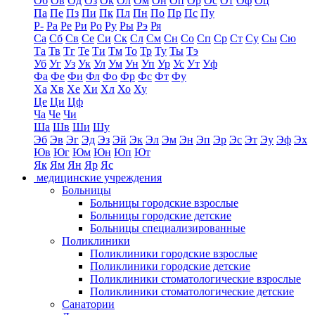
Об
Ов
Од
Оз
Ок
Ол
Ом
Он
Оп
Ор
Ос
От
Оф
Оц
Па
Пе
Пз
Пи
Пк
Пл
Пн
По
Пр
Пс
Пу
Р-
Ра
Ре
Ри
Ро
Ру
Ры
Рэ
Ря
Са
Сб
Св
Се
Си
Ск
Сл
См
Сн
Со
Сп
Ср
Ст
Су
Сы
Сю
Та
Тв
Тг
Те
Ти
Тм
То
Тр
Ту
Ты
Тэ
Уб
Уг
Уз
Ук
Ул
Ум
Ун
Уп
Ур
Ус
Ут
Уф
Фа
Фе
Фи
Фл
Фо
Фр
Фс
Фт
Фу
Ха
Хв
Хе
Хи
Хл
Хо
Ху
Це
Ци
Цф
Ча
Че
Чи
Ша
Шв
Ши
Шу
Эб
Эв
Эг
Эд
Эз
Эй
Эк
Эл
Эм
Эн
Эп
Эр
Эс
Эт
Эу
Эф
Эх
Юв
Юг
Юм
Юн
Юп
Ют
Як
Ям
Ян
Яр
Яс
медицинские учреждения
Больницы
Больницы городские взрослые
Больницы городские детские
Больницы специализированные
Поликлиники
Поликлиники городские взрослые
Поликлиники городские детские
Поликлиники стоматологические взрослые
Поликлиники стоматологические детские
Санатории