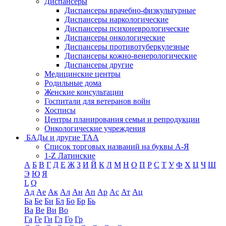
Диспансеры
Диспансеры врачебно-физкультурные
Диспансеры наркологические
Диспансеры психоневрологические
Диспансеры онкологические
Диспансеры противотуберкулезные
Диспансеры кожно-венерологические
Диспансеры другие
Медицинские центры
Родильные дома
Женские консультации
Госпитали для ветеранов войн
Хосписы
Центры планирования семьи и репродукции
Онкологические учреждения
БАДы и другие ТАА
Список торговых названий на буквы А-Я
1-Z Латинские
А
Б
В
Г
Д
Е
Ж
З
И
Й
К
Л
М
Н
О
П
Р
С
Т
У
Ф
Х
Ц
Ч
Ш
Э
Ю
Я
L
Q
Ад
Ае
Ак
Ал
Ан
Ап
Ар
Ас
Ат
Ац
Ба
Бе
Би
Бл
Бо
Бр
Бь
Ва
Ве
Ви
Во
Га
Ге
Ги
Гл
Го
Гр