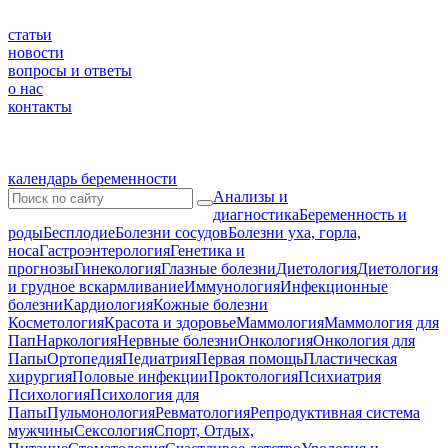
статьи
новости
вопросы и ответы
о нас
контакты
календарь беременности
Анализы и
диагностика
Беременность и
роды
Бесплодие
Болезни сосудов
Болезни уха, горла,
носа
Гастроэнтерология
Генетика и
прогнозы
Гинекология
Глазные болезни
Диетология
Диетология
и грудное вскармливание
Иммунология
Инфекционные
болезни
Кардиология
Кожные болезни
Косметология
Красота и здоровье
Маммология
Маммология для
Пап
Наркология
Нервные болезни
Онкология
Онкология для
Папы
Ортопедия
Педиатрия
Первая помощь
Пластическая
хирургия
Половые инфекции
Проктология
Психиатрия
Психология
Психология для
Папы
Пульмонология
Ревматология
Репродуктивная система
мужчины
Сексология
Спорт, Отдых,