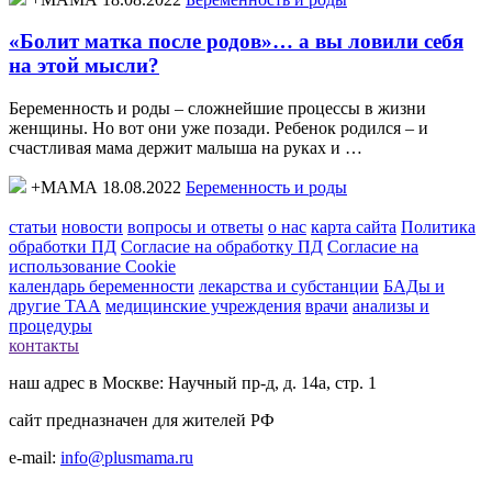
«Болит матка после родов»… а вы ловили себя
на этой мысли?
Беременность и роды – сложнейшие процессы в жизни
женщины. Но вот они уже позади. Ребенок родился – и
счастливая мама держит малыша на руках и …
+МАМА 18.08.2022
Беременность и роды
статьи
новости
вопросы и ответы
о нас
карта сайта
Политика
обработки ПД
Согласие на обработку ПД
Согласие на
использование Cookie
календарь беременности
лекарства и субстанции
БАДы и
другие ТАА
медицинские учреждения
врачи
анализы и
процедуры
контакты
наш адрес в Москве: Научный пр-д, д. 14а, стр. 1
сайт предназначен для жителей РФ
e-mail:
info@plusmama.ru