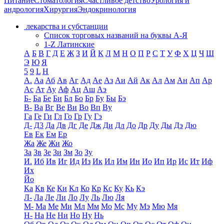
Питание
Стоматология
Счастливое детство
Урология и
андрология
Хирургия
Эндокринология
лекарства и субстанции
Список торговых названий на буквы А-Я
1-Z Латинские
А
Б
В
Г
Д
Е
Ж
З
И
Й
К
Л
М
Н
О
П
Р
С
Т
У
Ф
Х
Ц
Ч
Ш
Э
Ю
Я
5
9
L
H
А.
Аа
Аб
Ав
Аг
Ад
Ае
Аз
Аи
Ай
Ак
Ал
Ам
Ан
Ап
Ар
Ас
Ат
Ау
Аф
Ац
Аш
Аэ
Б-
Ба
Бе
Би
Бл
Бо
Бр
Бу
Бы
Бэ
В-
Ва
Вг
Ве
Ви
Во
Вп
Ву
Га
Ге
Ги
Гл
Го
Гр
Гу
Гэ
Д-
Д3
Да
Дв
Дг
Де
Дж
Ди
Дл
До
Др
Ду
Ды
Дэ
Дю
Ев
Ек
Ем
Ер
Жа
Же
Жи
Жо
За
Зв
Зе
Зи
Зм
Зо
Зу
И.
Иб
Ив
Иг
Ид
Из
Ик
Ил
Им
Ин
Ио
Ип
Ир
Ис
Ит
Иф
Их
Йо
Ка
Кв
Ке
Ки
Кл
Ко
Кр
Кс
Ку
Кь
Кэ
Л-
Ла
Ле
Ли
Ло
Лу
Ль
Лю
Ля
М-
Ма
Ме
Ми
Мл
Мм
Мо
Мс
Му
Мэ
Мю
Мя
Н-
На
Не
Ни
Но
Ну
Нь