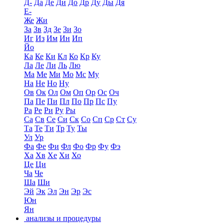
Д-
Да
Де
Ди
До
Др
Ду
Ды
Дя
Е-
Же
Жи
За
Зв
Зд
Зе
Зи
Зо
Иг
Из
Им
Ин
Ип
Йо
Ка
Ке
Ки
Кл
Ко
Кр
Ку
Ла
Ле
Ли
Ль
Лю
Ма
Ме
Ми
Мо
Мс
Му
На
Не
Но
Ну
Ов
Ок
Ол
Ом
Оп
Ор
Ос
Оч
Па
Пе
Пи
Пл
По
Пр
Пс
Пу
Ра
Ре
Ри
Ру
Ры
Са
Св
Се
Си
Ск
Со
Сп
Ср
Ст
Су
Та
Те
Ти
Тр
Ту
Ты
Ул
Ур
Фа
Фе
Фи
Фл
Фо
Фр
Фу
Фэ
Ха
Хв
Хе
Хи
Хо
Це
Ци
Ча
Че
Ша
Ши
Эй
Эк
Эл
Эн
Эр
Эс
Юн
Ян
анализы и процедуры