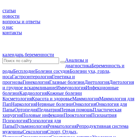
статьи
новости
вопросы и ответы
о нас
контакты
календарь беременности
Анализы и
диагностика
Беременность и
роды
Бесплодие
Болезни сосудов
Болезни уха, горла,
носа
Гастроэнтерология
Генетика и
прогнозы
Гинекология
Глазные болезни
Диетология
Диетология
и грудное вскармливание
Иммунология
Инфекционные
болезни
Кардиология
Кожные болезни
Косметология
Красота и здоровье
Маммология
Маммология для
Пап
Наркология
Нервные болезни
Онкология
Онкология для
Папы
Ортопедия
Педиатрия
Первая помощь
Пластическая
хирургия
Половые инфекции
Проктология
Психиатрия
Психология
Психология для
Папы
Пульмонология
Ревматология
Репродуктивная система
мужчины
Сексология
Спорт, Отдых,