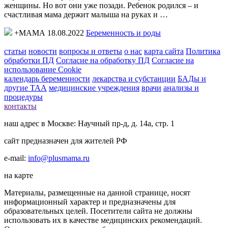
женщины. Но вот они уже позади. Ребенок родился – и
счастливая мама держит малыша на руках и …
+МАМА 18.08.2022
Беременность и роды
статьи
новости
вопросы и ответы
о нас
карта сайта
Политика
обработки ПД
Согласие на обработку ПД
Согласие на
использование Cookie
календарь беременности
лекарства и субстанции
БАДы и
другие ТАА
медицинские учреждения
врачи
анализы и
процедуры
контакты
наш адрес в Москве: Научный пр-д, д. 14а, стр. 1
сайт предназначен для жителей РФ
e-mail:
info@plusmama.ru
на карте
Материалы, размещенные на данной странице, носят
информационный характер и предназначены для
образовательных целей. Посетители сайта не должны
использовать их в качестве медицинских рекомендаций.