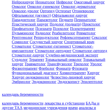
Нейрохирург
Неонатолог
Нефролог
Ожоговый хирург
Онколог
Онколог-гинеколог
Онколог-дерматолог
Онколог-уролог
Ортопед
Остеопат
Отоневролог
Офтальмолог (окулист)
Офтальмолог-хирург
Парадонтолог
Паразитолог
Педиатр
Перинатолог
Пластический хирург
Подолог (подиатр)
Проктолог
Профпатолог
Психиатр
Психолог
Психотерапевт
Пульмонолог
Радиолог
Реабилитолог
Ревматолог
Рентгенолог
Репродуктолог
Рефлексотерапевт
Сексолог
Сомнолог
Сосудистый хирург
Спортивный врач
Стоматолог
Стоматолог-гигиенист
Стоматолог-
имплантолог
Стоматолог-ортодонт
Стоматолог-ортопед
Стоматолог-хирург
Судебно-медицинский эксперт
Сурдолог
Терапевт
Торакальный онколог
Торакальный
хирург
Травматолог
Трансфузиолог
Трихолог
Уролог
Физиотерапевт
Флеболог
Фониатр
Фтизиатр
Функциональный диагност
Химиотерапевт
Хирург
Хирург-эндокринолог
Челюстно-лицевой хирург
Эмбриолог
Эндокринолог
Эндоскопист
Эпилептолог
календарь беременности
календарь беременности
лекарства и субстанции
БАДы и
другие ТАА
медицинские учреждения
врачи
анализы и