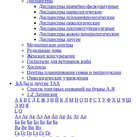
Диспансеры
Диспансеры врачебно-физкультурные
Диспансеры наркологические
Диспансеры психоневрологические
Диспансеры онкологические
Диспансеры противотуберкулезные
Диспансеры кожно-венерологические
Диспансеры другие
Медицинские центры
Родильные дома
Женские консультации
Госпитали для ветеранов войн
Хосписы
Центры планирования семьи и репродукции
Онкологические учреждения
БАДы и другие ТАА
Список торговых названий на буквы А-Я
1-Z Латинские
А
Б
В
Г
Д
Е
Ж
З
И
Й
К
Л
М
Н
О
П
Р
С
Т
У
Ф
Х
Ц
Ч
Ш
Э
Ю
Я
L
Q
Ад
Ае
Ак
Ал
Ан
Ап
Ар
Ас
Ат
Ац
Ба
Бе
Би
Бл
Бо
Бр
Бь
Ва
Ве
Ви
Во
Га
Ге
Ги
Гл
Го
Гр