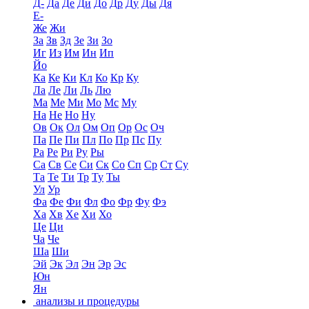
Д-
Да
Де
Ди
До
Др
Ду
Ды
Дя
Е-
Же
Жи
За
Зв
Зд
Зе
Зи
Зо
Иг
Из
Им
Ин
Ип
Йо
Ка
Ке
Ки
Кл
Ко
Кр
Ку
Ла
Ле
Ли
Ль
Лю
Ма
Ме
Ми
Мо
Мс
Му
На
Не
Но
Ну
Ов
Ок
Ол
Ом
Оп
Ор
Ос
Оч
Па
Пе
Пи
Пл
По
Пр
Пс
Пу
Ра
Ре
Ри
Ру
Ры
Са
Св
Се
Си
Ск
Со
Сп
Ср
Ст
Су
Та
Те
Ти
Тр
Ту
Ты
Ул
Ур
Фа
Фе
Фи
Фл
Фо
Фр
Фу
Фэ
Ха
Хв
Хе
Хи
Хо
Це
Ци
Ча
Че
Ша
Ши
Эй
Эк
Эл
Эн
Эр
Эс
Юн
Ян
анализы и процедуры