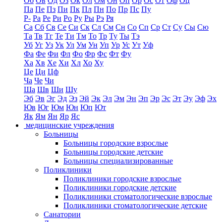
Об
Ов
Од
Оз
Ок
Ол
Ом
Он
Оп
Ор
Ос
От
Оф
Оц
Па
Пе
Пз
Пи
Пк
Пл
Пн
По
Пр
Пс
Пу
Р-
Ра
Ре
Ри
Ро
Ру
Ры
Рэ
Ря
Са
Сб
Св
Се
Си
Ск
Сл
См
Сн
Со
Сп
Ср
Ст
Су
Сы
Сю
Та
Тв
Тг
Те
Ти
Тм
То
Тр
Ту
Ты
Тэ
Уб
Уг
Уз
Ук
Ул
Ум
Ун
Уп
Ур
Ус
Ут
Уф
Фа
Фе
Фи
Фл
Фо
Фр
Фс
Фт
Фу
Ха
Хв
Хе
Хи
Хл
Хо
Ху
Це
Ци
Цф
Ча
Че
Чи
Ша
Шв
Ши
Шу
Эб
Эв
Эг
Эд
Эз
Эй
Эк
Эл
Эм
Эн
Эп
Эр
Эс
Эт
Эу
Эф
Эх
Юв
Юг
Юм
Юн
Юп
Ют
Як
Ям
Ян
Яр
Яс
медицинские учреждения
Больницы
Больницы городские взрослые
Больницы городские детские
Больницы специализированные
Поликлиники
Поликлиники городские взрослые
Поликлиники городские детские
Поликлиники стоматологические взрослые
Поликлиники стоматологические детские
Санатории