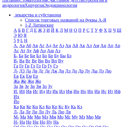
Питание
Стоматология
Счастливое детство
Урология и
андрология
Хирургия
Эндокринология
лекарства и субстанции
Список торговых названий на буквы А-Я
1-Z Латинские
А
Б
В
Г
Д
Е
Ж
З
И
Й
К
Л
М
Н
О
П
Р
С
Т
У
Ф
Х
Ц
Ч
Ш
Э
Ю
Я
5
9
L
H
А.
Аа
Аб
Ав
Аг
Ад
Ае
Аз
Аи
Ай
Ак
Ал
Ам
Ан
Ап
Ар
Ас
Ат
Ау
Аф
Ац
Аш
Аэ
Б-
Ба
Бе
Би
Бл
Бо
Бр
Бу
Бы
Бэ
В-
Ва
Вг
Ве
Ви
Во
Вп
Ву
Га
Ге
Ги
Гл
Го
Гр
Гу
Гэ
Д-
Д3
Да
Дв
Дг
Де
Дж
Ди
Дл
До
Др
Ду
Ды
Дэ
Дю
Ев
Ек
Ем
Ер
Жа
Же
Жи
Жо
За
Зв
Зе
Зи
Зм
Зо
Зу
И.
Иб
Ив
Иг
Ид
Из
Ик
Ил
Им
Ин
Ио
Ип
Ир
Ис
Ит
Иф
Их
Йо
Ка
Кв
Ке
Ки
Кл
Ко
Кр
Кс
Ку
Кь
Кэ
Л-
Ла
Ле
Ли
Ло
Лу
Ль
Лю
Ля
М-
Ма
Ме
Ми
Мл
Мм
Мо
Мс
Му
Мэ
Мю
Мя
Н-
На
Не
Ни
Но
Ну
Нь