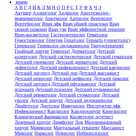
врачи
А
В
Г
Д
И
К
Л
М
Н
О
П
Р
С
Т
У
Ф
Х
Ч
Э
Акушер
Аллерголог
Андролог
Анестезиолог-
реаниматолог
Аритмолог
Артролог
Венеролог
Вертебролог
Врач лфк
Врач общей практики
Врач
скорой помощи
Врач узи
Врач эфферентной терапии
Врач-косметолог
Гастроэнтеролог
Гематолог
Гемостазиолог
Генетик
Гепатолог
Гериатр (геронтолог)
Гинеколог
Гинеколог-эндокринолог
Гирудотерапевт
Гнойный хирург
Гомеопат
Дерматолог
Детский
аллерголог
Детский гастроэнтеролог
Детский гематолог
Детский гинеколог
Детский дерматолог
Детский
дефектолог
Детский инфекционист
Детский кардиолог
Детский логопед
Детский лор
Детский массажист
Детский невролог
Детский нефролог
Детский онколог
Детский ортопед
Детский офтальмолог
Детский
психиатр
Детский психолог
Детский пульмонолог
Детский ревматолог
Детский стоматолог
Детский
уролог
Детский хирург
Детский эндокринолог
Диабетолог
Диетолог
Иммунолог
Инструктор лфк
Инфекционист
Кардиолог
Кардиохирург
Кинезиолог
Клинический фармаколог
Косметолог-эстетист
Лазерный хирург
Лимфолог
Лор
Малоинвазивный
хирург
Маммолог
Мануальный терапевт
Массажист
Миколог
Нарколог
Невролог
Нейропсихолог