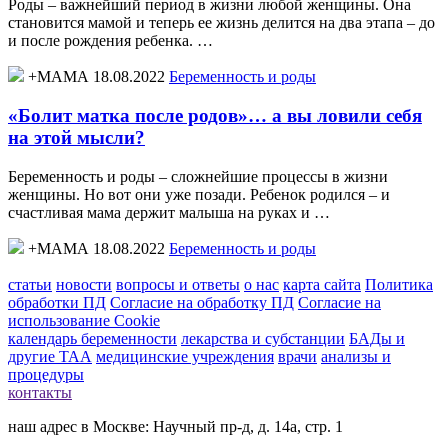
Роды – важнейший период в жизни любой женщины. Она
становится мамой и теперь ее жизнь делится на два этапа – до
и после рождения ребенка. …
+МАМА 18.08.2022
Беременность и роды
«Болит матка после родов»… а вы ловили себя
на этой мысли?
Беременность и роды – сложнейшие процессы в жизни
женщины. Но вот они уже позади. Ребенок родился – и
счастливая мама держит малыша на руках и …
+МАМА 18.08.2022
Беременность и роды
статьи
новости
вопросы и ответы
о нас
карта сайта
Политика
обработки ПД
Согласие на обработку ПД
Согласие на
использование Cookie
календарь беременности
лекарства и субстанции
БАДы и
другие ТАА
медицинские учреждения
врачи
анализы и
процедуры
контакты
наш адрес в Москве: Научный пр-д, д. 14а, стр. 1