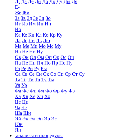
Д-
Да
Де
Ди
До
Др
Ду
Ды
Дя
Е-
Же
Жи
За
Зв
Зд
Зе
Зи
Зо
Иг
Из
Им
Ин
Ип
Йо
Ка
Ке
Ки
Кл
Ко
Кр
Ку
Ла
Ле
Ли
Ль
Лю
Ма
Ме
Ми
Мо
Мс
Му
На
Не
Но
Ну
Ов
Ок
Ол
Ом
Оп
Ор
Ос
Оч
Па
Пе
Пи
Пл
По
Пр
Пс
Пу
Ра
Ре
Ри
Ру
Ры
Са
Св
Се
Си
Ск
Со
Сп
Ср
Ст
Су
Та
Те
Ти
Тр
Ту
Ты
Ул
Ур
Фа
Фе
Фи
Фл
Фо
Фр
Фу
Фэ
Ха
Хв
Хе
Хи
Хо
Це
Ци
Ча
Че
Ша
Ши
Эй
Эк
Эл
Эн
Эр
Эс
Юн
Ян
анализы и процедуры