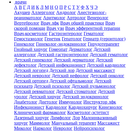
врачи
А
В
Г
Д
И
К
Л
М
Н
О
П
Р
С
Т
У
Ф
Х
Ч
Э
Акушер
Аллерголог
Андролог
Анестезиолог-
реаниматолог
Аритмолог
Артролог
Венеролог
Вертебролог
Врач лфк
Врач общей практики
Врач
скорой помощи
Врач узи
Врач эфферентной терапии
Врач-косметолог
Гастроэнтеролог
Гематолог
Гемостазиолог
Генетик
Гепатолог
Гериатр (геронтолог)
Гинеколог
Гинеколог-эндокринолог
Гирудотерапевт
Гнойный хирург
Гомеопат
Дерматолог
Детский
аллерголог
Детский гастроэнтеролог
Детский гематолог
Детский гинеколог
Детский дерматолог
Детский
дефектолог
Детский инфекционист
Детский кардиолог
Детский логопед
Детский лор
Детский массажист
Детский невролог
Детский нефролог
Детский онколог
Детский ортопед
Детский офтальмолог
Детский
психиатр
Детский психолог
Детский пульмонолог
Детский ревматолог
Детский стоматолог
Детский
уролог
Детский хирург
Детский эндокринолог
Диабетолог
Диетолог
Иммунолог
Инструктор лфк
Инфекционист
Кардиолог
Кардиохирург
Кинезиолог
Клинический фармаколог
Косметолог-эстетист
Лазерный хирург
Лимфолог
Лор
Малоинвазивный
хирург
Маммолог
Мануальный терапевт
Массажист
Миколог
Нарколог
Невролог
Нейропсихолог