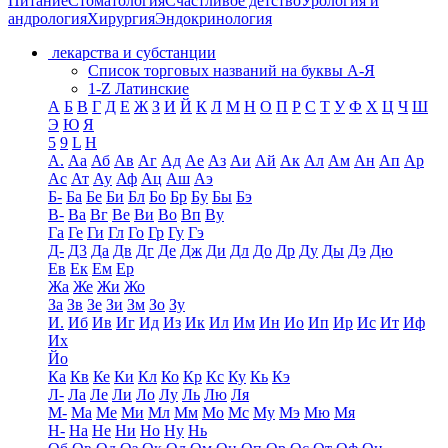
Питание
Стоматология
Счастливое детство
Урология и
андрология
Хирургия
Эндокринология
лекарства и субстанции
Список торговых названий на буквы А-Я
1-Z Латинские
А
Б
В
Г
Д
Е
Ж
З
И
Й
К
Л
М
Н
О
П
Р
С
Т
У
Ф
Х
Ц
Ч
Ш
Э
Ю
Я
5
9
L
H
А.
Аа
Аб
Ав
Аг
Ад
Ае
Аз
Аи
Ай
Ак
Ал
Ам
Ан
Ап
Ар
Ас
Ат
Ау
Аф
Ац
Аш
Аэ
Б-
Ба
Бе
Би
Бл
Бо
Бр
Бу
Бы
Бэ
В-
Ва
Вг
Ве
Ви
Во
Вп
Ву
Га
Ге
Ги
Гл
Го
Гр
Гу
Гэ
Д-
Д3
Да
Дв
Дг
Де
Дж
Ди
Дл
До
Др
Ду
Ды
Дэ
Дю
Ев
Ек
Ем
Ер
Жа
Же
Жи
Жо
За
Зв
Зе
Зи
Зм
Зо
Зу
И.
Иб
Ив
Иг
Ид
Из
Ик
Ил
Им
Ин
Ио
Ип
Ир
Ис
Ит
Иф
Их
Йо
Ка
Кв
Ке
Ки
Кл
Ко
Кр
Кс
Ку
Кь
Кэ
Л-
Ла
Ле
Ли
Ло
Лу
Ль
Лю
Ля
М-
Ма
Ме
Ми
Мл
Мм
Мо
Мс
Му
Мэ
Мю
Мя
Н-
На
Не
Ни
Но
Ну
Нь