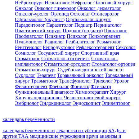
Нейрохирург
Неонатолог
Нефролог
Ожоговый хирург
Онколог
Онколог-гинеколог
Онколог-дерматолог
Онколог-уролог
Ортопед
Остеопат
Отоневролог
Офтальмолог (окулист)
Офтальмолог-хирург
Парадонтолог
Паразитолог
Педиатр
Перинатолог
Пластический хирург
Подолог (подиатр)
Проктолог
Профпатолог
Психиатр
Психолог
Психотерапевт
Пульмонолог
Радиолог
Реабилитолог
Ревматолог
Рентгенолог
Репродуктолог
Рефлексотерапевт
Сексолог
Сомнолог
Сосудистый хирург
Спортивный врач
Стоматолог
Стоматолог-гигиенист
Стоматолог-
имплантолог
Стоматолог-ортодонт
Стоматолог-ортопед
Стоматолог-хирург
Судебно-медицинский эксперт
Сурдолог
Терапевт
Торакальный онколог
Торакальный
хирург
Травматолог
Трансфузиолог
Трихолог
Уролог
Физиотерапевт
Флеболог
Фониатр
Фтизиатр
Функциональный диагност
Химиотерапевт
Хирург
Хирург-эндокринолог
Челюстно-лицевой хирург
Эмбриолог
Эндокринолог
Эндоскопист
Эпилептолог
календарь беременности
календарь беременности
лекарства и субстанции
БАДы и
другие ТАА
медицинские учреждения
врачи
анализы и