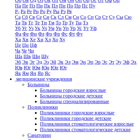
Об
Ов
Од
Оз
Ок
Ол
Ом
Он
Оп
Ор
Ос
От
Оф
Оц
Па
Пе
Пз
Пи
Пк
Пл
Пн
По
Пр
Пс
Пу
Р-
Ра
Ре
Ри
Ро
Ру
Ры
Рэ
Ря
Са
Сб
Св
Се
Си
Ск
Сл
См
Сн
Со
Сп
Ср
Ст
Су
Сы
Сю
Та
Тв
Тг
Те
Ти
Тм
То
Тр
Ту
Ты
Тэ
Уб
Уг
Уз
Ук
Ул
Ум
Ун
Уп
Ур
Ус
Ут
Уф
Фа
Фе
Фи
Фл
Фо
Фр
Фс
Фт
Фу
Ха
Хв
Хе
Хи
Хл
Хо
Ху
Це
Ци
Цф
Ча
Че
Чи
Ша
Шв
Ши
Шу
Эб
Эв
Эг
Эд
Эз
Эй
Эк
Эл
Эм
Эн
Эп
Эр
Эс
Эт
Эу
Эф
Эх
Юв
Юг
Юм
Юн
Юп
Ют
Як
Ям
Ян
Яр
Яс
медицинские учреждения
Больницы
Больницы городские взрослые
Больницы городские детские
Больницы специализированные
Поликлиники
Поликлиники городские взрослые
Поликлиники городские детские
Поликлиники стоматологические взрослые
Поликлиники стоматологические детские
Санатории