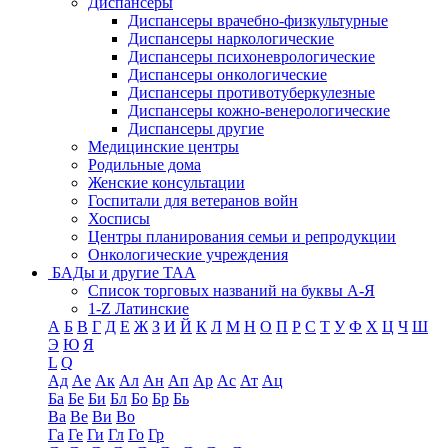
Диспансеры
Диспансеры врачебно-физкультурные
Диспансеры наркологические
Диспансеры психоневрологические
Диспансеры онкологические
Диспансеры противотуберкулезные
Диспансеры кожно-венерологические
Диспансеры другие
Медицинские центры
Родильные дома
Женские консультации
Госпитали для ветеранов войн
Хосписы
Центры планирования семьи и репродукции
Онкологические учреждения
БАДы и другие ТАА
Список торговых названий на буквы А-Я
1-Z Латинские
А
Б
В
Г
Д
Е
Ж
З
И
Й
К
Л
М
Н
О
П
Р
С
Т
У
Ф
Х
Ц
Ч
Ш
Э
Ю
Я
L
Q
Ад
Ае
Ак
Ал
Ан
Ап
Ар
Ас
Ат
Ац
Ба
Бе
Би
Бл
Бо
Бр
Бь
Ва
Ве
Ви
Во
Га
Ге
Ги
Гл
Го
Гр