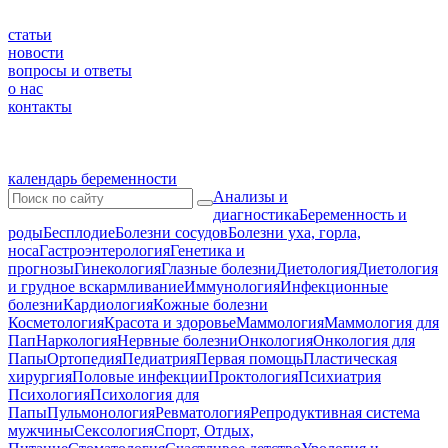
статьи
новости
вопросы и ответы
о нас
контакты
календарь беременности
Анализы и
диагностика
Беременность и
роды
Бесплодие
Болезни сосудов
Болезни уха, горла,
носа
Гастроэнтерология
Генетика и
прогнозы
Гинекология
Глазные болезни
Диетология
Диетология
и грудное вскармливание
Иммунология
Инфекционные
болезни
Кардиология
Кожные болезни
Косметология
Красота и здоровье
Маммология
Маммология для
Пап
Наркология
Нервные болезни
Онкология
Онкология для
Папы
Ортопедия
Педиатрия
Первая помощь
Пластическая
хирургия
Половые инфекции
Проктология
Психиатрия
Психология
Психология для
Папы
Пульмонология
Ревматология
Репродуктивная система
мужчины
Сексология
Спорт, Отдых,