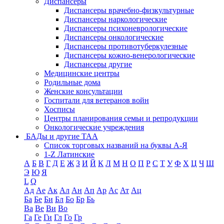
Диспансеры
Диспансеры врачебно-физкультурные
Диспансеры наркологические
Диспансеры психоневрологические
Диспансеры онкологические
Диспансеры противотуберкулезные
Диспансеры кожно-венерологические
Диспансеры другие
Медицинские центры
Родильные дома
Женские консультации
Госпитали для ветеранов войн
Хосписы
Центры планирования семьи и репродукции
Онкологические учреждения
БАДы и другие ТАА
Список торговых названий на буквы А-Я
1-Z Латинские
А
Б
В
Г
Д
Е
Ж
З
И
Й
К
Л
М
Н
О
П
Р
С
Т
У
Ф
Х
Ц
Ч
Ш
Э
Ю
Я
L
Q
Ад
Ае
Ак
Ал
Ан
Ап
Ар
Ас
Ат
Ац
Ба
Бе
Би
Бл
Бо
Бр
Бь
Ва
Ве
Ви
Во
Га
Ге
Ги
Гл
Го
Гр