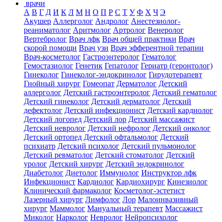
врачи
А
В
Г
Д
И
К
Л
М
Н
О
П
Р
С
Т
У
Ф
Х
Ч
Э
Акушер
Аллерголог
Андролог
Анестезиолог-
реаниматолог
Аритмолог
Артролог
Венеролог
Вертебролог
Врач лфк
Врач общей практики
Врач
скорой помощи
Врач узи
Врач эфферентной терапии
Врач-косметолог
Гастроэнтеролог
Гематолог
Гемостазиолог
Генетик
Гепатолог
Гериатр (геронтолог)
Гинеколог
Гинеколог-эндокринолог
Гирудотерапевт
Гнойный хирург
Гомеопат
Дерматолог
Детский
аллерголог
Детский гастроэнтеролог
Детский гематолог
Детский гинеколог
Детский дерматолог
Детский
дефектолог
Детский инфекционист
Детский кардиолог
Детский логопед
Детский лор
Детский массажист
Детский невролог
Детский нефролог
Детский онколог
Детский ортопед
Детский офтальмолог
Детский
психиатр
Детский психолог
Детский пульмонолог
Детский ревматолог
Детский стоматолог
Детский
уролог
Детский хирург
Детский эндокринолог
Диабетолог
Диетолог
Иммунолог
Инструктор лфк
Инфекционист
Кардиолог
Кардиохирург
Кинезиолог
Клинический фармаколог
Косметолог-эстетист
Лазерный хирург
Лимфолог
Лор
Малоинвазивный
хирург
Маммолог
Мануальный терапевт
Массажист
Миколог
Нарколог
Невролог
Нейропсихолог