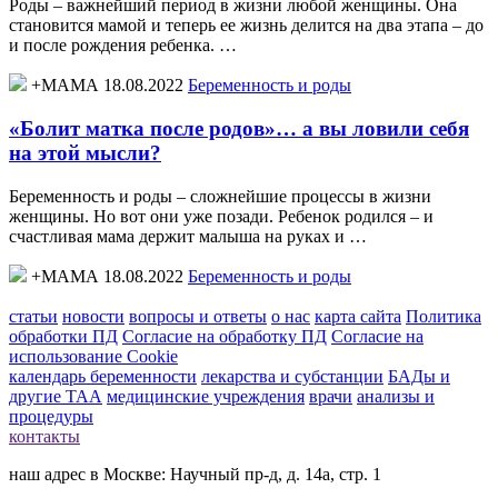
Роды – важнейший период в жизни любой женщины. Она
становится мамой и теперь ее жизнь делится на два этапа – до
и после рождения ребенка. …
+МАМА 18.08.2022
Беременность и роды
«Болит матка после родов»… а вы ловили себя
на этой мысли?
Беременность и роды – сложнейшие процессы в жизни
женщины. Но вот они уже позади. Ребенок родился – и
счастливая мама держит малыша на руках и …
+МАМА 18.08.2022
Беременность и роды
статьи
новости
вопросы и ответы
о нас
карта сайта
Политика
обработки ПД
Согласие на обработку ПД
Согласие на
использование Cookie
календарь беременности
лекарства и субстанции
БАДы и
другие ТАА
медицинские учреждения
врачи
анализы и
процедуры
контакты
наш адрес в Москве: Научный пр-д, д. 14а, стр. 1