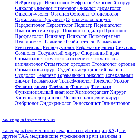
Нейрохирург
Неонатолог
Нефролог
Ожоговый хирург
Онколог
Онколог-гинеколог
Онколог-дерматолог
Онколог-уролог
Ортопед
Остеопат
Отоневролог
Офтальмолог (окулист)
Офтальмолог-хирург
Парадонтолог
Паразитолог
Педиатр
Перинатолог
Пластический хирург
Подолог (подиатр)
Проктолог
Профпатолог
Психиатр
Психолог
Психотерапевт
Пульмонолог
Радиолог
Реабилитолог
Ревматолог
Рентгенолог
Репродуктолог
Рефлексотерапевт
Сексолог
Сомнолог
Сосудистый хирург
Спортивный врач
Стоматолог
Стоматолог-гигиенист
Стоматолог-
имплантолог
Стоматолог-ортодонт
Стоматолог-ортопед
Стоматолог-хирург
Судебно-медицинский эксперт
Сурдолог
Терапевт
Торакальный онколог
Торакальный
хирург
Травматолог
Трансфузиолог
Трихолог
Уролог
Физиотерапевт
Флеболог
Фониатр
Фтизиатр
Функциональный диагност
Химиотерапевт
Хирург
Хирург-эндокринолог
Челюстно-лицевой хирург
Эмбриолог
Эндокринолог
Эндоскопист
Эпилептолог
календарь беременности
календарь беременности
лекарства и субстанции
БАДы и
другие ТАА
медицинские учреждения
врачи
анализы и