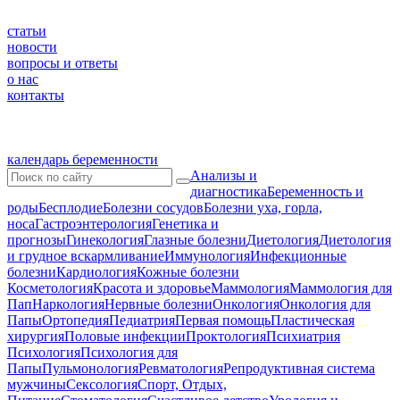
статьи
новости
вопросы и ответы
о нас
контакты
календарь беременности
Анализы и
диагностика
Беременность и
роды
Бесплодие
Болезни сосудов
Болезни уха, горла,
носа
Гастроэнтерология
Генетика и
прогнозы
Гинекология
Глазные болезни
Диетология
Диетология
и грудное вскармливание
Иммунология
Инфекционные
болезни
Кардиология
Кожные болезни
Косметология
Красота и здоровье
Маммология
Маммология для
Пап
Наркология
Нервные болезни
Онкология
Онкология для
Папы
Ортопедия
Педиатрия
Первая помощь
Пластическая
хирургия
Половые инфекции
Проктология
Психиатрия
Психология
Психология для
Папы
Пульмонология
Ревматология
Репродуктивная система
мужчины
Сексология
Спорт, Отдых,