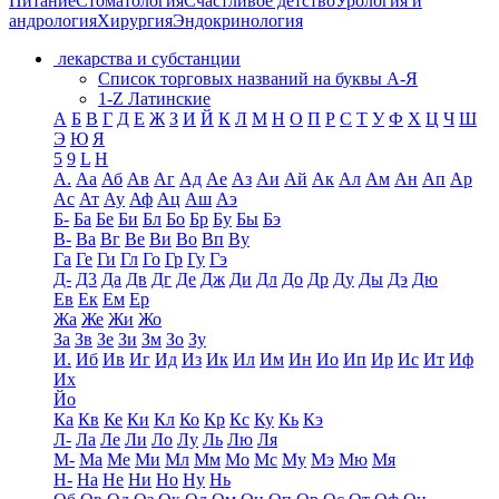
Питание
Стоматология
Счастливое детство
Урология и
андрология
Хирургия
Эндокринология
лекарства и субстанции
Список торговых названий на буквы А-Я
1-Z Латинские
А
Б
В
Г
Д
Е
Ж
З
И
Й
К
Л
М
Н
О
П
Р
С
Т
У
Ф
Х
Ц
Ч
Ш
Э
Ю
Я
5
9
L
H
А.
Аа
Аб
Ав
Аг
Ад
Ае
Аз
Аи
Ай
Ак
Ал
Ам
Ан
Ап
Ар
Ас
Ат
Ау
Аф
Ац
Аш
Аэ
Б-
Ба
Бе
Би
Бл
Бо
Бр
Бу
Бы
Бэ
В-
Ва
Вг
Ве
Ви
Во
Вп
Ву
Га
Ге
Ги
Гл
Го
Гр
Гу
Гэ
Д-
Д3
Да
Дв
Дг
Де
Дж
Ди
Дл
До
Др
Ду
Ды
Дэ
Дю
Ев
Ек
Ем
Ер
Жа
Же
Жи
Жо
За
Зв
Зе
Зи
Зм
Зо
Зу
И.
Иб
Ив
Иг
Ид
Из
Ик
Ил
Им
Ин
Ио
Ип
Ир
Ис
Ит
Иф
Их
Йо
Ка
Кв
Ке
Ки
Кл
Ко
Кр
Кс
Ку
Кь
Кэ
Л-
Ла
Ле
Ли
Ло
Лу
Ль
Лю
Ля
М-
Ма
Ме
Ми
Мл
Мм
Мо
Мс
Му
Мэ
Мю
Мя
Н-
На
Не
Ни
Но
Ну
Нь