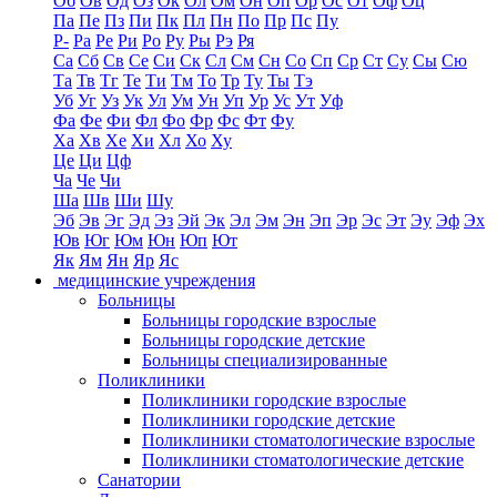
Об
Ов
Од
Оз
Ок
Ол
Ом
Он
Оп
Ор
Ос
От
Оф
Оц
Па
Пе
Пз
Пи
Пк
Пл
Пн
По
Пр
Пс
Пу
Р-
Ра
Ре
Ри
Ро
Ру
Ры
Рэ
Ря
Са
Сб
Св
Се
Си
Ск
Сл
См
Сн
Со
Сп
Ср
Ст
Су
Сы
Сю
Та
Тв
Тг
Те
Ти
Тм
То
Тр
Ту
Ты
Тэ
Уб
Уг
Уз
Ук
Ул
Ум
Ун
Уп
Ур
Ус
Ут
Уф
Фа
Фе
Фи
Фл
Фо
Фр
Фс
Фт
Фу
Ха
Хв
Хе
Хи
Хл
Хо
Ху
Це
Ци
Цф
Ча
Че
Чи
Ша
Шв
Ши
Шу
Эб
Эв
Эг
Эд
Эз
Эй
Эк
Эл
Эм
Эн
Эп
Эр
Эс
Эт
Эу
Эф
Эх
Юв
Юг
Юм
Юн
Юп
Ют
Як
Ям
Ян
Яр
Яс
медицинские учреждения
Больницы
Больницы городские взрослые
Больницы городские детские
Больницы специализированные
Поликлиники
Поликлиники городские взрослые
Поликлиники городские детские
Поликлиники стоматологические взрослые
Поликлиники стоматологические детские
Санатории