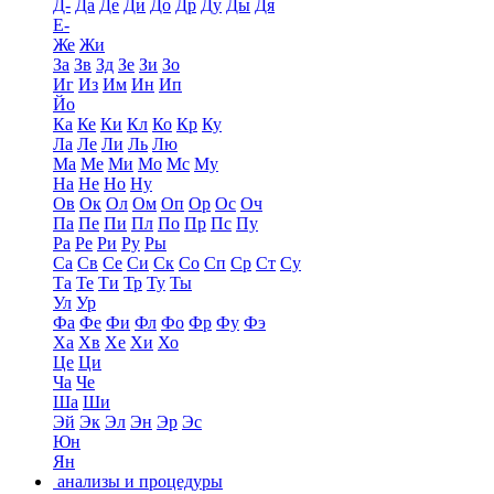
Д-
Да
Де
Ди
До
Др
Ду
Ды
Дя
Е-
Же
Жи
За
Зв
Зд
Зе
Зи
Зо
Иг
Из
Им
Ин
Ип
Йо
Ка
Ке
Ки
Кл
Ко
Кр
Ку
Ла
Ле
Ли
Ль
Лю
Ма
Ме
Ми
Мо
Мс
Му
На
Не
Но
Ну
Ов
Ок
Ол
Ом
Оп
Ор
Ос
Оч
Па
Пе
Пи
Пл
По
Пр
Пс
Пу
Ра
Ре
Ри
Ру
Ры
Са
Св
Се
Си
Ск
Со
Сп
Ср
Ст
Су
Та
Те
Ти
Тр
Ту
Ты
Ул
Ур
Фа
Фе
Фи
Фл
Фо
Фр
Фу
Фэ
Ха
Хв
Хе
Хи
Хо
Це
Ци
Ча
Че
Ша
Ши
Эй
Эк
Эл
Эн
Эр
Эс
Юн
Ян
анализы и процедуры