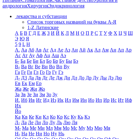
Питание
Стоматология
Счастливое детство
Урология и
андрология
Хирургия
Эндокринология
лекарства и субстанции
Список торговых названий на буквы А-Я
1-Z Латинские
А
Б
В
Г
Д
Е
Ж
З
И
Й
К
Л
М
Н
О
П
Р
С
Т
У
Ф
Х
Ц
Ч
Ш
Э
Ю
Я
5
9
L
H
А.
Аа
Аб
Ав
Аг
Ад
Ае
Аз
Аи
Ай
Ак
Ал
Ам
Ан
Ап
Ар
Ас
Ат
Ау
Аф
Ац
Аш
Аэ
Б-
Ба
Бе
Би
Бл
Бо
Бр
Бу
Бы
Бэ
В-
Ва
Вг
Ве
Ви
Во
Вп
Ву
Га
Ге
Ги
Гл
Го
Гр
Гу
Гэ
Д-
Д3
Да
Дв
Дг
Де
Дж
Ди
Дл
До
Др
Ду
Ды
Дэ
Дю
Ев
Ек
Ем
Ер
Жа
Же
Жи
Жо
За
Зв
Зе
Зи
Зм
Зо
Зу
И.
Иб
Ив
Иг
Ид
Из
Ик
Ил
Им
Ин
Ио
Ип
Ир
Ис
Ит
Иф
Их
Йо
Ка
Кв
Ке
Ки
Кл
Ко
Кр
Кс
Ку
Кь
Кэ
Л-
Ла
Ле
Ли
Ло
Лу
Ль
Лю
Ля
М-
Ма
Ме
Ми
Мл
Мм
Мо
Мс
Му
Мэ
Мю
Мя
Н-
На
Не
Ни
Но
Ну
Нь