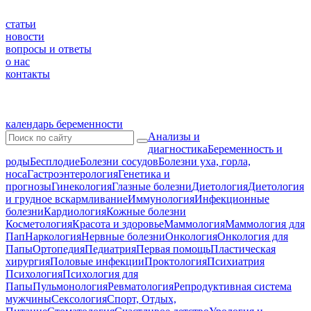
статьи
новости
вопросы и ответы
о нас
контакты
календарь беременности
Анализы и
диагностика
Беременность и
роды
Бесплодие
Болезни сосудов
Болезни уха, горла,
носа
Гастроэнтерология
Генетика и
прогнозы
Гинекология
Глазные болезни
Диетология
Диетология
и грудное вскармливание
Иммунология
Инфекционные
болезни
Кардиология
Кожные болезни
Косметология
Красота и здоровье
Маммология
Маммология для
Пап
Наркология
Нервные болезни
Онкология
Онкология для
Папы
Ортопедия
Педиатрия
Первая помощь
Пластическая
хирургия
Половые инфекции
Проктология
Психиатрия
Психология
Психология для
Папы
Пульмонология
Ревматология
Репродуктивная система
мужчины
Сексология
Спорт, Отдых,