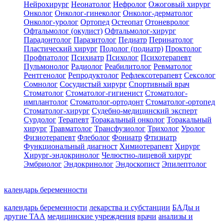
Нейрохирург
Неонатолог
Нефролог
Ожоговый хирург
Онколог
Онколог-гинеколог
Онколог-дерматолог
Онколог-уролог
Ортопед
Остеопат
Отоневролог
Офтальмолог (окулист)
Офтальмолог-хирург
Парадонтолог
Паразитолог
Педиатр
Перинатолог
Пластический хирург
Подолог (подиатр)
Проктолог
Профпатолог
Психиатр
Психолог
Психотерапевт
Пульмонолог
Радиолог
Реабилитолог
Ревматолог
Рентгенолог
Репродуктолог
Рефлексотерапевт
Сексолог
Сомнолог
Сосудистый хирург
Спортивный врач
Стоматолог
Стоматолог-гигиенист
Стоматолог-
имплантолог
Стоматолог-ортодонт
Стоматолог-ортопед
Стоматолог-хирург
Судебно-медицинский эксперт
Сурдолог
Терапевт
Торакальный онколог
Торакальный
хирург
Травматолог
Трансфузиолог
Трихолог
Уролог
Физиотерапевт
Флеболог
Фониатр
Фтизиатр
Функциональный диагност
Химиотерапевт
Хирург
Хирург-эндокринолог
Челюстно-лицевой хирург
Эмбриолог
Эндокринолог
Эндоскопист
Эпилептолог
календарь беременности
календарь беременности
лекарства и субстанции
БАДы и
другие ТАА
медицинские учреждения
врачи
анализы и