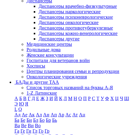
Диспансеры
Диспансеры врачебно-физкультурные
Диспансеры наркологические
Диспансеры психоневрологические
Диспансеры онкологические
Диспансеры противотуберкулезные
Диспансеры кожно-венерологические
Диспансеры другие
Медицинские центры
Родильные дома
Женские консультации
Госпитали для ветеранов войн
Хосписы
Центры планирования семьи и репродукции
Онкологические учреждения
БАДы и другие ТАА
Список торговых названий на буквы А-Я
1-Z Латинские
А
Б
В
Г
Д
Е
Ж
З
И
Й
К
Л
М
Н
О
П
Р
С
Т
У
Ф
Х
Ц
Ч
Ш
Э
Ю
Я
L
Q
Ад
Ае
Ак
Ал
Ан
Ап
Ар
Ас
Ат
Ац
Ба
Бе
Би
Бл
Бо
Бр
Бь
Ва
Ве
Ви
Во
Га
Ге
Ги
Гл
Го
Гр