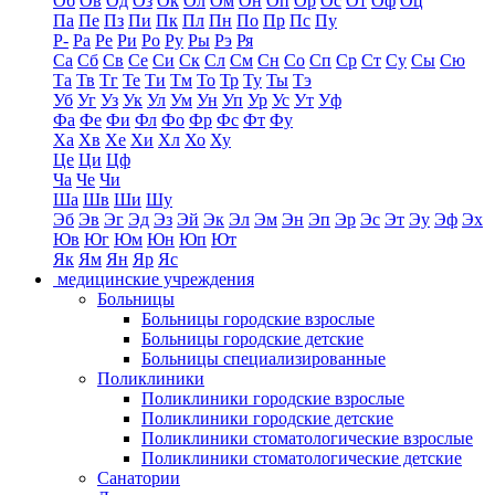
Об
Ов
Од
Оз
Ок
Ол
Ом
Он
Оп
Ор
Ос
От
Оф
Оц
Па
Пе
Пз
Пи
Пк
Пл
Пн
По
Пр
Пс
Пу
Р-
Ра
Ре
Ри
Ро
Ру
Ры
Рэ
Ря
Са
Сб
Св
Се
Си
Ск
Сл
См
Сн
Со
Сп
Ср
Ст
Су
Сы
Сю
Та
Тв
Тг
Те
Ти
Тм
То
Тр
Ту
Ты
Тэ
Уб
Уг
Уз
Ук
Ул
Ум
Ун
Уп
Ур
Ус
Ут
Уф
Фа
Фе
Фи
Фл
Фо
Фр
Фс
Фт
Фу
Ха
Хв
Хе
Хи
Хл
Хо
Ху
Це
Ци
Цф
Ча
Че
Чи
Ша
Шв
Ши
Шу
Эб
Эв
Эг
Эд
Эз
Эй
Эк
Эл
Эм
Эн
Эп
Эр
Эс
Эт
Эу
Эф
Эх
Юв
Юг
Юм
Юн
Юп
Ют
Як
Ям
Ян
Яр
Яс
медицинские учреждения
Больницы
Больницы городские взрослые
Больницы городские детские
Больницы специализированные
Поликлиники
Поликлиники городские взрослые
Поликлиники городские детские
Поликлиники стоматологические взрослые
Поликлиники стоматологические детские
Санатории