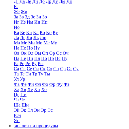
Д-
Да
Де
Ди
До
Др
Ду
Ды
Дя
Е-
Же
Жи
За
Зв
Зд
Зе
Зи
Зо
Иг
Из
Им
Ин
Ип
Йо
Ка
Ке
Ки
Кл
Ко
Кр
Ку
Ла
Ле
Ли
Ль
Лю
Ма
Ме
Ми
Мо
Мс
Му
На
Не
Но
Ну
Ов
Ок
Ол
Ом
Оп
Ор
Ос
Оч
Па
Пе
Пи
Пл
По
Пр
Пс
Пу
Ра
Ре
Ри
Ру
Ры
Са
Св
Се
Си
Ск
Со
Сп
Ср
Ст
Су
Та
Те
Ти
Тр
Ту
Ты
Ул
Ур
Фа
Фе
Фи
Фл
Фо
Фр
Фу
Фэ
Ха
Хв
Хе
Хи
Хо
Це
Ци
Ча
Че
Ша
Ши
Эй
Эк
Эл
Эн
Эр
Эс
Юн
Ян
анализы и процедуры