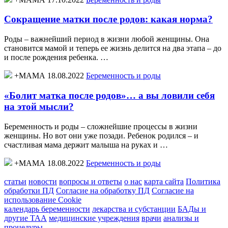
Сокращение матки после родов: какая норма?
Роды – важнейший период в жизни любой женщины. Она
становится мамой и теперь ее жизнь делится на два этапа – до
и после рождения ребенка. …
+МАМА 18.08.2022
Беременность и роды
«Болит матка после родов»… а вы ловили себя
на этой мысли?
Беременность и роды – сложнейшие процессы в жизни
женщины. Но вот они уже позади. Ребенок родился – и
счастливая мама держит малыша на руках и …
+МАМА 18.08.2022
Беременность и роды
статьи
новости
вопросы и ответы
о нас
карта сайта
Политика
обработки ПД
Согласие на обработку ПД
Согласие на
использование Cookie
календарь беременности
лекарства и субстанции
БАДы и
другие ТАА
медицинские учреждения
врачи
анализы и
процедуры