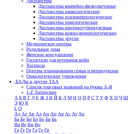
Диспансеры
Диспансеры врачебно-физкультурные
Диспансеры наркологические
Диспансеры психоневрологические
Диспансеры онкологические
Диспансеры противотуберкулезные
Диспансеры кожно-венерологические
Диспансеры другие
Медицинские центры
Родильные дома
Женские консультации
Госпитали для ветеранов войн
Хосписы
Центры планирования семьи и репродукции
Онкологические учреждения
БАДы и другие ТАА
Список торговых названий на буквы А-Я
1-Z Латинские
А
Б
В
Г
Д
Е
Ж
З
И
Й
К
Л
М
Н
О
П
Р
С
Т
У
Ф
Х
Ц
Ч
Ш
Э
Ю
Я
L
Q
Ад
Ае
Ак
Ал
Ан
Ап
Ар
Ас
Ат
Ац
Ба
Бе
Би
Бл
Бо
Бр
Бь
Ва
Ве
Ви
Во
Га
Ге
Ги
Гл
Го
Гр