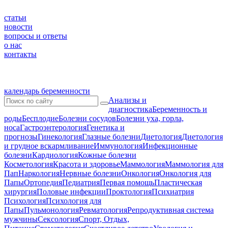
статьи
новости
вопросы и ответы
о нас
контакты
календарь беременности
Анализы и
диагностика
Беременность и
роды
Бесплодие
Болезни сосудов
Болезни уха, горла,
носа
Гастроэнтерология
Генетика и
прогнозы
Гинекология
Глазные болезни
Диетология
Диетология
и грудное вскармливание
Иммунология
Инфекционные
болезни
Кардиология
Кожные болезни
Косметология
Красота и здоровье
Маммология
Маммология для
Пап
Наркология
Нервные болезни
Онкология
Онкология для
Папы
Ортопедия
Педиатрия
Первая помощь
Пластическая
хирургия
Половые инфекции
Проктология
Психиатрия
Психология
Психология для
Папы
Пульмонология
Ревматология
Репродуктивная система
мужчины
Сексология
Спорт, Отдых,