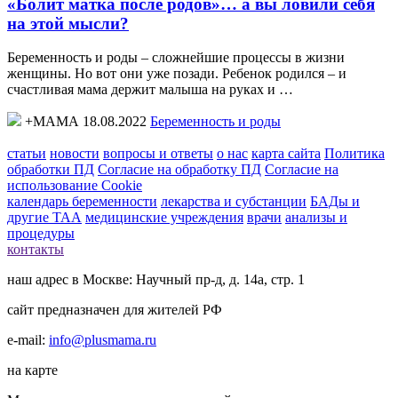
«Болит матка после родов»… а вы ловили себя
на этой мысли?
Беременность и роды – сложнейшие процессы в жизни
женщины. Но вот они уже позади. Ребенок родился – и
счастливая мама держит малыша на руках и …
+МАМА 18.08.2022
Беременность и роды
статьи
новости
вопросы и ответы
о нас
карта сайта
Политика
обработки ПД
Согласие на обработку ПД
Согласие на
использование Cookie
календарь беременности
лекарства и субстанции
БАДы и
другие ТАА
медицинские учреждения
врачи
анализы и
процедуры
контакты
наш адрес в Москве: Научный пр-д, д. 14а, стр. 1
сайт предназначен для жителей РФ
e-mail:
info@plusmama.ru
на карте