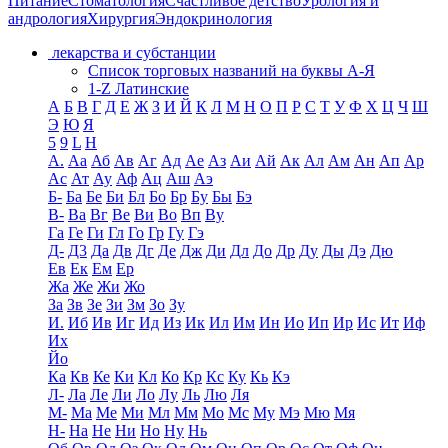
Питание
Стоматология
Счастливое детство
Урология и
андрология
Хирургия
Эндокринология
лекарства и субстанции
Список торговых названий на буквы А-Я
1-Z Латинские
А
Б
В
Г
Д
Е
Ж
З
И
Й
К
Л
М
Н
О
П
Р
С
Т
У
Ф
Х
Ц
Ч
Ш
Э
Ю
Я
5
9
L
H
А.
Аа
Аб
Ав
Аг
Ад
Ае
Аз
Аи
Ай
Ак
Ал
Ам
Ан
Ап
Ар
Ас
Ат
Ау
Аф
Ац
Аш
Аэ
Б-
Ба
Бе
Би
Бл
Бо
Бр
Бу
Бы
Бэ
В-
Ва
Вг
Ве
Ви
Во
Вп
Ву
Га
Ге
Ги
Гл
Го
Гр
Гу
Гэ
Д-
Д3
Да
Дв
Дг
Де
Дж
Ди
Дл
До
Др
Ду
Ды
Дэ
Дю
Ев
Ек
Ем
Ер
Жа
Же
Жи
Жо
За
Зв
Зе
Зи
Зм
Зо
Зу
И.
Иб
Ив
Иг
Ид
Из
Ик
Ил
Им
Ин
Ио
Ип
Ир
Ис
Ит
Иф
Их
Йо
Ка
Кв
Ке
Ки
Кл
Ко
Кр
Кс
Ку
Кь
Кэ
Л-
Ла
Ле
Ли
Ло
Лу
Ль
Лю
Ля
М-
Ма
Ме
Ми
Мл
Мм
Мо
Мс
Му
Мэ
Мю
Мя
Н-
На
Не
Ни
Но
Ну
Нь