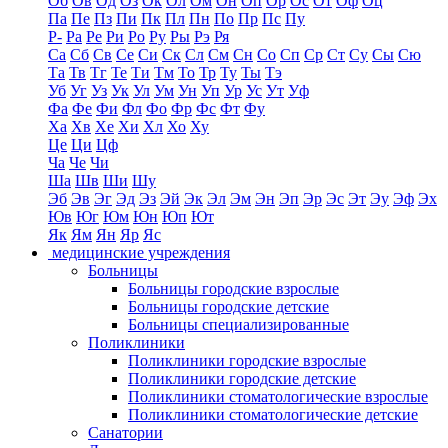
Об
Ов
Од
Оз
Ок
Ол
Ом
Он
Оп
Ор
Ос
От
Оф
Оц
Па
Пе
Пз
Пи
Пк
Пл
Пн
По
Пр
Пс
Пу
Р-
Ра
Ре
Ри
Ро
Ру
Ры
Рэ
Ря
Са
Сб
Св
Се
Си
Ск
Сл
См
Сн
Со
Сп
Ср
Ст
Су
Сы
Сю
Та
Тв
Тг
Те
Ти
Тм
То
Тр
Ту
Ты
Тэ
Уб
Уг
Уз
Ук
Ул
Ум
Ун
Уп
Ур
Ус
Ут
Уф
Фа
Фе
Фи
Фл
Фо
Фр
Фс
Фт
Фу
Ха
Хв
Хе
Хи
Хл
Хо
Ху
Це
Ци
Цф
Ча
Че
Чи
Ша
Шв
Ши
Шу
Эб
Эв
Эг
Эд
Эз
Эй
Эк
Эл
Эм
Эн
Эп
Эр
Эс
Эт
Эу
Эф
Эх
Юв
Юг
Юм
Юн
Юп
Ют
Як
Ям
Ян
Яр
Яс
медицинские учреждения
Больницы
Больницы городские взрослые
Больницы городские детские
Больницы специализированные
Поликлиники
Поликлиники городские взрослые
Поликлиники городские детские
Поликлиники стоматологические взрослые
Поликлиники стоматологические детские
Санатории