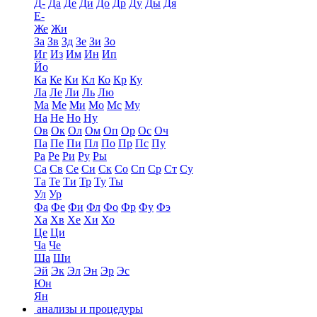
Д-
Да
Де
Ди
До
Др
Ду
Ды
Дя
Е-
Же
Жи
За
Зв
Зд
Зе
Зи
Зо
Иг
Из
Им
Ин
Ип
Йо
Ка
Ке
Ки
Кл
Ко
Кр
Ку
Ла
Ле
Ли
Ль
Лю
Ма
Ме
Ми
Мо
Мс
Му
На
Не
Но
Ну
Ов
Ок
Ол
Ом
Оп
Ор
Ос
Оч
Па
Пе
Пи
Пл
По
Пр
Пс
Пу
Ра
Ре
Ри
Ру
Ры
Са
Св
Се
Си
Ск
Со
Сп
Ср
Ст
Су
Та
Те
Ти
Тр
Ту
Ты
Ул
Ур
Фа
Фе
Фи
Фл
Фо
Фр
Фу
Фэ
Ха
Хв
Хе
Хи
Хо
Це
Ци
Ча
Че
Ша
Ши
Эй
Эк
Эл
Эн
Эр
Эс
Юн
Ян
анализы и процедуры