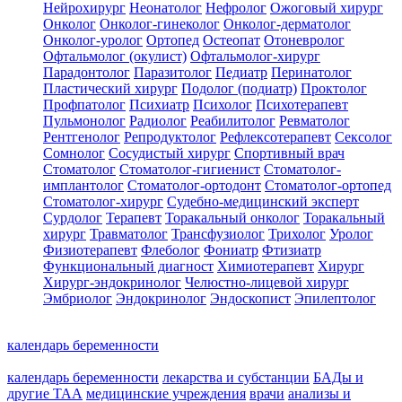
Нейрохирург
Неонатолог
Нефролог
Ожоговый хирург
Онколог
Онколог-гинеколог
Онколог-дерматолог
Онколог-уролог
Ортопед
Остеопат
Отоневролог
Офтальмолог (окулист)
Офтальмолог-хирург
Парадонтолог
Паразитолог
Педиатр
Перинатолог
Пластический хирург
Подолог (подиатр)
Проктолог
Профпатолог
Психиатр
Психолог
Психотерапевт
Пульмонолог
Радиолог
Реабилитолог
Ревматолог
Рентгенолог
Репродуктолог
Рефлексотерапевт
Сексолог
Сомнолог
Сосудистый хирург
Спортивный врач
Стоматолог
Стоматолог-гигиенист
Стоматолог-
имплантолог
Стоматолог-ортодонт
Стоматолог-ортопед
Стоматолог-хирург
Судебно-медицинский эксперт
Сурдолог
Терапевт
Торакальный онколог
Торакальный
хирург
Травматолог
Трансфузиолог
Трихолог
Уролог
Физиотерапевт
Флеболог
Фониатр
Фтизиатр
Функциональный диагност
Химиотерапевт
Хирург
Хирург-эндокринолог
Челюстно-лицевой хирург
Эмбриолог
Эндокринолог
Эндоскопист
Эпилептолог
календарь беременности
календарь беременности
лекарства и субстанции
БАДы и
другие ТАА
медицинские учреждения
врачи
анализы и