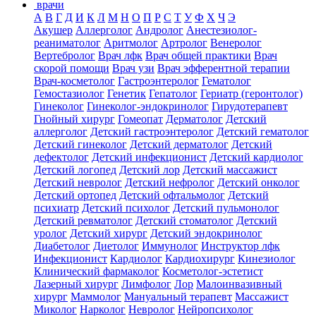
врачи
А
В
Г
Д
И
К
Л
М
Н
О
П
Р
С
Т
У
Ф
Х
Ч
Э
Акушер
Аллерголог
Андролог
Анестезиолог-
реаниматолог
Аритмолог
Артролог
Венеролог
Вертебролог
Врач лфк
Врач общей практики
Врач
скорой помощи
Врач узи
Врач эфферентной терапии
Врач-косметолог
Гастроэнтеролог
Гематолог
Гемостазиолог
Генетик
Гепатолог
Гериатр (геронтолог)
Гинеколог
Гинеколог-эндокринолог
Гирудотерапевт
Гнойный хирург
Гомеопат
Дерматолог
Детский
аллерголог
Детский гастроэнтеролог
Детский гематолог
Детский гинеколог
Детский дерматолог
Детский
дефектолог
Детский инфекционист
Детский кардиолог
Детский логопед
Детский лор
Детский массажист
Детский невролог
Детский нефролог
Детский онколог
Детский ортопед
Детский офтальмолог
Детский
психиатр
Детский психолог
Детский пульмонолог
Детский ревматолог
Детский стоматолог
Детский
уролог
Детский хирург
Детский эндокринолог
Диабетолог
Диетолог
Иммунолог
Инструктор лфк
Инфекционист
Кардиолог
Кардиохирург
Кинезиолог
Клинический фармаколог
Косметолог-эстетист
Лазерный хирург
Лимфолог
Лор
Малоинвазивный
хирург
Маммолог
Мануальный терапевт
Массажист
Миколог
Нарколог
Невролог
Нейропсихолог