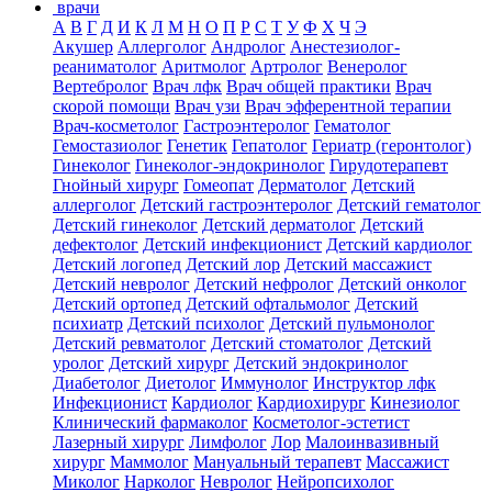
врачи
А
В
Г
Д
И
К
Л
М
Н
О
П
Р
С
Т
У
Ф
Х
Ч
Э
Акушер
Аллерголог
Андролог
Анестезиолог-
реаниматолог
Аритмолог
Артролог
Венеролог
Вертебролог
Врач лфк
Врач общей практики
Врач
скорой помощи
Врач узи
Врач эфферентной терапии
Врач-косметолог
Гастроэнтеролог
Гематолог
Гемостазиолог
Генетик
Гепатолог
Гериатр (геронтолог)
Гинеколог
Гинеколог-эндокринолог
Гирудотерапевт
Гнойный хирург
Гомеопат
Дерматолог
Детский
аллерголог
Детский гастроэнтеролог
Детский гематолог
Детский гинеколог
Детский дерматолог
Детский
дефектолог
Детский инфекционист
Детский кардиолог
Детский логопед
Детский лор
Детский массажист
Детский невролог
Детский нефролог
Детский онколог
Детский ортопед
Детский офтальмолог
Детский
психиатр
Детский психолог
Детский пульмонолог
Детский ревматолог
Детский стоматолог
Детский
уролог
Детский хирург
Детский эндокринолог
Диабетолог
Диетолог
Иммунолог
Инструктор лфк
Инфекционист
Кардиолог
Кардиохирург
Кинезиолог
Клинический фармаколог
Косметолог-эстетист
Лазерный хирург
Лимфолог
Лор
Малоинвазивный
хирург
Маммолог
Мануальный терапевт
Массажист
Миколог
Нарколог
Невролог
Нейропсихолог