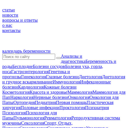
статьи
новости
вопросы и ответы
о нас
контакты
календарь беременности
Анализы и
диагностика
Беременность и
роды
Бесплодие
Болезни сосудов
Болезни уха, горла,
носа
Гастроэнтерология
Генетика и
прогнозы
Гинекология
Глазные болезни
Диетология
Диетология
и грудное вскармливание
Иммунология
Инфекционные
болезни
Кардиология
Кожные болезни
Косметология
Красота и здоровье
Маммология
Маммология для
Пап
Наркология
Нервные болезни
Онкология
Онкология для
Папы
Ортопедия
Педиатрия
Первая помощь
Пластическая
хирургия
Половые инфекции
Проктология
Психиатрия
Психология
Психология для
Папы
Пульмонология
Ревматология
Репродуктивная система
мужчины
Сексология
Спорт, Отдых,