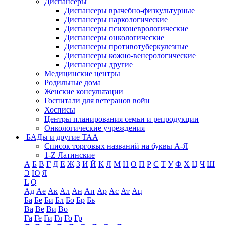
Диспансеры
Диспансеры врачебно-физкультурные
Диспансеры наркологические
Диспансеры психоневрологические
Диспансеры онкологические
Диспансеры противотуберкулезные
Диспансеры кожно-венерологические
Диспансеры другие
Медицинские центры
Родильные дома
Женские консультации
Госпитали для ветеранов войн
Хосписы
Центры планирования семьи и репродукции
Онкологические учреждения
БАДы и другие ТАА
Список торговых названий на буквы А-Я
1-Z Латинские
А
Б
В
Г
Д
Е
Ж
З
И
Й
К
Л
М
Н
О
П
Р
С
Т
У
Ф
Х
Ц
Ч
Ш
Э
Ю
Я
L
Q
Ад
Ае
Ак
Ал
Ан
Ап
Ар
Ас
Ат
Ац
Ба
Бе
Би
Бл
Бо
Бр
Бь
Ва
Ве
Ви
Во
Га
Ге
Ги
Гл
Го
Гр