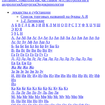
Питание
Стоматология
Счастливое детство
Урология и
андрология
Хирургия
Эндокринология
лекарства и субстанции
Список торговых названий на буквы А-Я
1-Z Латинские
А
Б
В
Г
Д
Е
Ж
З
И
Й
К
Л
М
Н
О
П
Р
С
Т
У
Ф
Х
Ц
Ч
Ш
Э
Ю
Я
5
9
L
H
А.
Аа
Аб
Ав
Аг
Ад
Ае
Аз
Аи
Ай
Ак
Ал
Ам
Ан
Ап
Ар
Ас
Ат
Ау
Аф
Ац
Аш
Аэ
Б-
Ба
Бе
Би
Бл
Бо
Бр
Бу
Бы
Бэ
В-
Ва
Вг
Ве
Ви
Во
Вп
Ву
Га
Ге
Ги
Гл
Го
Гр
Гу
Гэ
Д-
Д3
Да
Дв
Дг
Де
Дж
Ди
Дл
До
Др
Ду
Ды
Дэ
Дю
Ев
Ек
Ем
Ер
Жа
Же
Жи
Жо
За
Зв
Зе
Зи
Зм
Зо
Зу
И.
Иб
Ив
Иг
Ид
Из
Ик
Ил
Им
Ин
Ио
Ип
Ир
Ис
Ит
Иф
Их
Йо
Ка
Кв
Ке
Ки
Кл
Ко
Кр
Кс
Ку
Кь
Кэ
Л-
Ла
Ле
Ли
Ло
Лу
Ль
Лю
Ля
М-
Ма
Ме
Ми
Мл
Мм
Мо
Мс
Му
Мэ
Мю
Мя
Н-
На
Не
Ни
Но
Ну
Нь