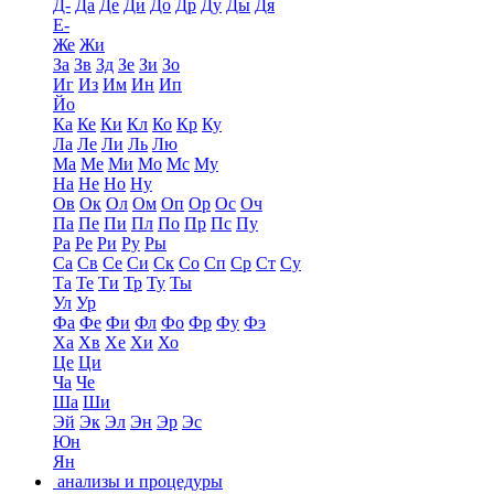
Д-
Да
Де
Ди
До
Др
Ду
Ды
Дя
Е-
Же
Жи
За
Зв
Зд
Зе
Зи
Зо
Иг
Из
Им
Ин
Ип
Йо
Ка
Ке
Ки
Кл
Ко
Кр
Ку
Ла
Ле
Ли
Ль
Лю
Ма
Ме
Ми
Мо
Мс
Му
На
Не
Но
Ну
Ов
Ок
Ол
Ом
Оп
Ор
Ос
Оч
Па
Пе
Пи
Пл
По
Пр
Пс
Пу
Ра
Ре
Ри
Ру
Ры
Са
Св
Се
Си
Ск
Со
Сп
Ср
Ст
Су
Та
Те
Ти
Тр
Ту
Ты
Ул
Ур
Фа
Фе
Фи
Фл
Фо
Фр
Фу
Фэ
Ха
Хв
Хе
Хи
Хо
Це
Ци
Ча
Че
Ша
Ши
Эй
Эк
Эл
Эн
Эр
Эс
Юн
Ян
анализы и процедуры