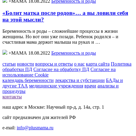
+МАМА 18.08.2022
Беременность и роды
«Болит матка после родов»… а вы ловили себя
на этой мысли?
Беременность и роды – сложнейшие процессы в жизни
женщины. Но вот они уже позади. Ребенок родился – и
счастливая мама держит малыша на руках и …
+МАМА 18.08.2022
Беременность и роды
статьи
новости
вопросы и ответы
о нас
карта сайта
Политика
обработки ПД
Согласие на обработку ПД
Согласие на
использование Cookie
календарь беременности
лекарства и субстанции
БАДы и
другие ТАА
медицинские учреждения
врачи
анализы и
процедуры
контакты
наш адрес в Москве: Научный пр-д, д. 14а, стр. 1
сайт предназначен для жителей РФ
e-mail:
info@plusmama.ru