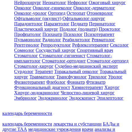
Нейрохирург
Неонатолог
Нефролог
Ожоговый хирург
Онколог
Онколог-гинеколог
Онколог-дерматолог
Онколог-уролог
Ортопед
Остеопат
Отоневролог
Офтальмолог (окулист)
Офтальмолог-хирург
Парадонтолог
Паразитолог
Педиатр
Перинатолог
Пластический хирург
Подолог (подиатр)
Проктолог
Профпатолог
Психиатр
Психолог
Психотерапевт
Пульмонолог
Радиолог
Реабилитолог
Ревматолог
Рентгенолог
Репродуктолог
Рефлексотерапевт
Сексолог
Сомнолог
Сосудистый хирург
Спортивный врач
Стоматолог
Стоматолог-гигиенист
Стоматолог-
имплантолог
Стоматолог-ортодонт
Стоматолог-ортопед
Стоматолог-хирург
Судебно-медицинский эксперт
Сурдолог
Терапевт
Торакальный онколог
Торакальный
хирург
Травматолог
Трансфузиолог
Трихолог
Уролог
Физиотерапевт
Флеболог
Фониатр
Фтизиатр
Функциональный диагност
Химиотерапевт
Хирург
Хирург-эндокринолог
Челюстно-лицевой хирург
Эмбриолог
Эндокринолог
Эндоскопист
Эпилептолог
календарь беременности
календарь беременности
лекарства и субстанции
БАДы и
другие ТАА
медицинские учреждения
врачи
анализы и