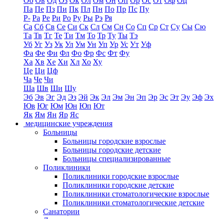
Об
Ов
Од
Оз
Ок
Ол
Ом
Он
Оп
Ор
Ос
От
Оф
Оц
Па
Пе
Пз
Пи
Пк
Пл
Пн
По
Пр
Пс
Пу
Р-
Ра
Ре
Ри
Ро
Ру
Ры
Рэ
Ря
Са
Сб
Св
Се
Си
Ск
Сл
См
Сн
Со
Сп
Ср
Ст
Су
Сы
Сю
Та
Тв
Тг
Те
Ти
Тм
То
Тр
Ту
Ты
Тэ
Уб
Уг
Уз
Ук
Ул
Ум
Ун
Уп
Ур
Ус
Ут
Уф
Фа
Фе
Фи
Фл
Фо
Фр
Фс
Фт
Фу
Ха
Хв
Хе
Хи
Хл
Хо
Ху
Це
Ци
Цф
Ча
Че
Чи
Ша
Шв
Ши
Шу
Эб
Эв
Эг
Эд
Эз
Эй
Эк
Эл
Эм
Эн
Эп
Эр
Эс
Эт
Эу
Эф
Эх
Юв
Юг
Юм
Юн
Юп
Ют
Як
Ям
Ян
Яр
Яс
медицинские учреждения
Больницы
Больницы городские взрослые
Больницы городские детские
Больницы специализированные
Поликлиники
Поликлиники городские взрослые
Поликлиники городские детские
Поликлиники стоматологические взрослые
Поликлиники стоматологические детские
Санатории