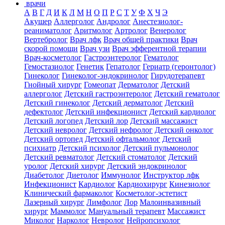
врачи
А
В
Г
Д
И
К
Л
М
Н
О
П
Р
С
Т
У
Ф
Х
Ч
Э
Акушер
Аллерголог
Андролог
Анестезиолог-
реаниматолог
Аритмолог
Артролог
Венеролог
Вертебролог
Врач лфк
Врач общей практики
Врач
скорой помощи
Врач узи
Врач эфферентной терапии
Врач-косметолог
Гастроэнтеролог
Гематолог
Гемостазиолог
Генетик
Гепатолог
Гериатр (геронтолог)
Гинеколог
Гинеколог-эндокринолог
Гирудотерапевт
Гнойный хирург
Гомеопат
Дерматолог
Детский
аллерголог
Детский гастроэнтеролог
Детский гематолог
Детский гинеколог
Детский дерматолог
Детский
дефектолог
Детский инфекционист
Детский кардиолог
Детский логопед
Детский лор
Детский массажист
Детский невролог
Детский нефролог
Детский онколог
Детский ортопед
Детский офтальмолог
Детский
психиатр
Детский психолог
Детский пульмонолог
Детский ревматолог
Детский стоматолог
Детский
уролог
Детский хирург
Детский эндокринолог
Диабетолог
Диетолог
Иммунолог
Инструктор лфк
Инфекционист
Кардиолог
Кардиохирург
Кинезиолог
Клинический фармаколог
Косметолог-эстетист
Лазерный хирург
Лимфолог
Лор
Малоинвазивный
хирург
Маммолог
Мануальный терапевт
Массажист
Миколог
Нарколог
Невролог
Нейропсихолог