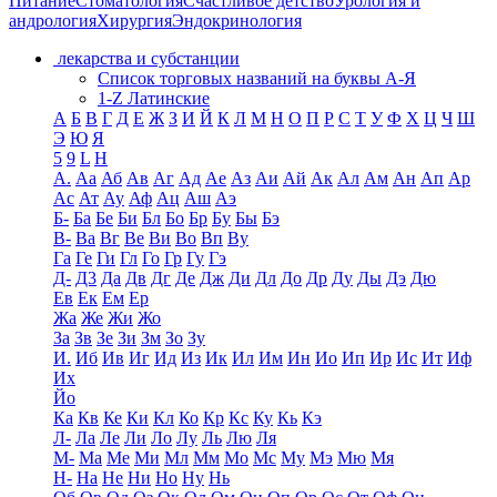
Питание
Стоматология
Счастливое детство
Урология и
андрология
Хирургия
Эндокринология
лекарства и субстанции
Список торговых названий на буквы А-Я
1-Z Латинские
А
Б
В
Г
Д
Е
Ж
З
И
Й
К
Л
М
Н
О
П
Р
С
Т
У
Ф
Х
Ц
Ч
Ш
Э
Ю
Я
5
9
L
H
А.
Аа
Аб
Ав
Аг
Ад
Ае
Аз
Аи
Ай
Ак
Ал
Ам
Ан
Ап
Ар
Ас
Ат
Ау
Аф
Ац
Аш
Аэ
Б-
Ба
Бе
Би
Бл
Бо
Бр
Бу
Бы
Бэ
В-
Ва
Вг
Ве
Ви
Во
Вп
Ву
Га
Ге
Ги
Гл
Го
Гр
Гу
Гэ
Д-
Д3
Да
Дв
Дг
Де
Дж
Ди
Дл
До
Др
Ду
Ды
Дэ
Дю
Ев
Ек
Ем
Ер
Жа
Же
Жи
Жо
За
Зв
Зе
Зи
Зм
Зо
Зу
И.
Иб
Ив
Иг
Ид
Из
Ик
Ил
Им
Ин
Ио
Ип
Ир
Ис
Ит
Иф
Их
Йо
Ка
Кв
Ке
Ки
Кл
Ко
Кр
Кс
Ку
Кь
Кэ
Л-
Ла
Ле
Ли
Ло
Лу
Ль
Лю
Ля
М-
Ма
Ме
Ми
Мл
Мм
Мо
Мс
Му
Мэ
Мю
Мя
Н-
На
Не
Ни
Но
Ну
Нь