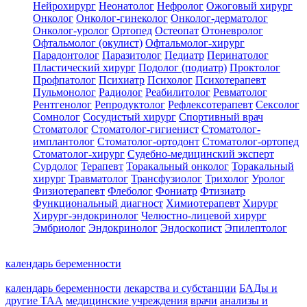
Нейрохирург
Неонатолог
Нефролог
Ожоговый хирург
Онколог
Онколог-гинеколог
Онколог-дерматолог
Онколог-уролог
Ортопед
Остеопат
Отоневролог
Офтальмолог (окулист)
Офтальмолог-хирург
Парадонтолог
Паразитолог
Педиатр
Перинатолог
Пластический хирург
Подолог (подиатр)
Проктолог
Профпатолог
Психиатр
Психолог
Психотерапевт
Пульмонолог
Радиолог
Реабилитолог
Ревматолог
Рентгенолог
Репродуктолог
Рефлексотерапевт
Сексолог
Сомнолог
Сосудистый хирург
Спортивный врач
Стоматолог
Стоматолог-гигиенист
Стоматолог-
имплантолог
Стоматолог-ортодонт
Стоматолог-ортопед
Стоматолог-хирург
Судебно-медицинский эксперт
Сурдолог
Терапевт
Торакальный онколог
Торакальный
хирург
Травматолог
Трансфузиолог
Трихолог
Уролог
Физиотерапевт
Флеболог
Фониатр
Фтизиатр
Функциональный диагност
Химиотерапевт
Хирург
Хирург-эндокринолог
Челюстно-лицевой хирург
Эмбриолог
Эндокринолог
Эндоскопист
Эпилептолог
календарь беременности
календарь беременности
лекарства и субстанции
БАДы и
другие ТАА
медицинские учреждения
врачи
анализы и