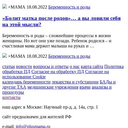
+МАМА 18.08.2022
Беременность и роды
«Болит матка после родов»… а вы ловили себя
на этой мысли?
Беременность и роды – сложнейшие процессы в жизни
женщины. Но вот они уже позади. Ребенок родился – и
счастливая мама держит малыша на руках и …
+МАМА 18.08.2022
Беременность и роды
статьи
новости
вопросы и ответы
о нас
карта сайта
Политика
обработки ПД
Согласие на обработку ПД
Согласие на
использование Cookie
календарь беременности
лекарства и субстанции
БАДы и
другие ТАА
медицинские учреждения
врачи
анализы и
процедуры
контакты
наш адрес в Москве: Научный пр-д, д. 14а, стр. 1
сайт предназначен для жителей РФ
e-mail:
info@plusmama.ru