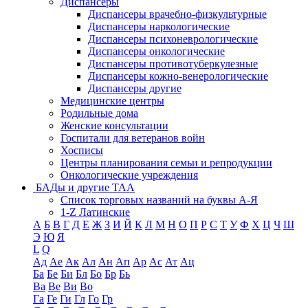
Диспансеры
Диспансеры врачебно-физкультурные
Диспансеры наркологические
Диспансеры психоневрологические
Диспансеры онкологические
Диспансеры противотуберкулезные
Диспансеры кожно-венерологические
Диспансеры другие
Медицинские центры
Родильные дома
Женские консультации
Госпитали для ветеранов войн
Хосписы
Центры планирования семьи и репродукции
Онкологические учреждения
БАДы и другие ТАА
Список торговых названий на буквы А-Я
1-Z Латинские
А
Б
В
Г
Д
Е
Ж
З
И
Й
К
Л
М
Н
О
П
Р
С
Т
У
Ф
Х
Ц
Ч
Ш
Э
Ю
Я
L
Q
Ад
Ае
Ак
Ал
Ан
Ап
Ар
Ас
Ат
Ац
Ба
Бе
Би
Бл
Бо
Бр
Бь
Ва
Ве
Ви
Во
Га
Ге
Ги
Гл
Го
Гр