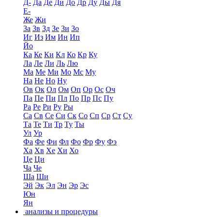
Д-
Да
Де
Ди
До
Др
Ду
Ды
Дя
Е-
Же
Жи
За
Зв
Зд
Зе
Зи
Зо
Иг
Из
Им
Ин
Ип
Йо
Ка
Ке
Ки
Кл
Ко
Кр
Ку
Ла
Ле
Ли
Ль
Лю
Ма
Ме
Ми
Мо
Мс
Му
На
Не
Но
Ну
Ов
Ок
Ол
Ом
Оп
Ор
Ос
Оч
Па
Пе
Пи
Пл
По
Пр
Пс
Пу
Ра
Ре
Ри
Ру
Ры
Са
Св
Се
Си
Ск
Со
Сп
Ср
Ст
Су
Та
Те
Ти
Тр
Ту
Ты
Ул
Ур
Фа
Фе
Фи
Фл
Фо
Фр
Фу
Фэ
Ха
Хв
Хе
Хи
Хо
Це
Ци
Ча
Че
Ша
Ши
Эй
Эк
Эл
Эн
Эр
Эс
Юн
Ян
анализы и процедуры