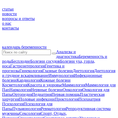
статьи
новости
вопросы и ответы
о нас
контакты
календарь беременности
Анализы и
диагностика
Беременность и
роды
Бесплодие
Болезни сосудов
Болезни уха, горла,
носа
Гастроэнтерология
Генетика и
прогнозы
Гинекология
Глазные болезни
Диетология
Диетология
и грудное вскармливание
Иммунология
Инфекционные
болезни
Кардиология
Кожные болезни
Косметология
Красота и здоровье
Маммология
Маммология для
Пап
Наркология
Нервные болезни
Онкология
Онкология для
Папы
Ортопедия
Педиатрия
Первая помощь
Пластическая
хирургия
Половые инфекции
Проктология
Психиатрия
Психология
Психология для
Папы
Пульмонология
Ревматология
Репродуктивная система
мужчины
Сексология
Спорт, Отдых,