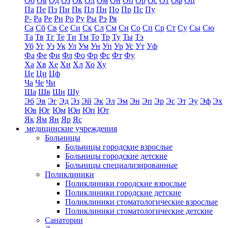
Об
Ов
Од
Оз
Ок
Ол
Ом
Он
Оп
Ор
Ос
От
Оф
Оц
Па
Пе
Пз
Пи
Пк
Пл
Пн
По
Пр
Пс
Пу
Р-
Ра
Ре
Ри
Ро
Ру
Ры
Рэ
Ря
Са
Сб
Св
Се
Си
Ск
Сл
См
Сн
Со
Сп
Ср
Ст
Су
Сы
Сю
Та
Тв
Тг
Те
Ти
Тм
То
Тр
Ту
Ты
Тэ
Уб
Уг
Уз
Ук
Ул
Ум
Ун
Уп
Ур
Ус
Ут
Уф
Фа
Фе
Фи
Фл
Фо
Фр
Фс
Фт
Фу
Ха
Хв
Хе
Хи
Хл
Хо
Ху
Це
Ци
Цф
Ча
Че
Чи
Ша
Шв
Ши
Шу
Эб
Эв
Эг
Эд
Эз
Эй
Эк
Эл
Эм
Эн
Эп
Эр
Эс
Эт
Эу
Эф
Эх
Юв
Юг
Юм
Юн
Юп
Ют
Як
Ям
Ян
Яр
Яс
медицинские учреждения
Больницы
Больницы городские взрослые
Больницы городские детские
Больницы специализированные
Поликлиники
Поликлиники городские взрослые
Поликлиники городские детские
Поликлиники стоматологические взрослые
Поликлиники стоматологические детские
Санатории