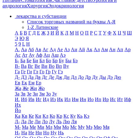
Питание
Стоматология
Счастливое детство
Урология и
андрология
Хирургия
Эндокринология
лекарства и субстанции
Список торговых названий на буквы А-Я
1-Z Латинские
А
Б
В
Г
Д
Е
Ж
З
И
Й
К
Л
М
Н
О
П
Р
С
Т
У
Ф
Х
Ц
Ч
Ш
Э
Ю
Я
5
9
L
H
А.
Аа
Аб
Ав
Аг
Ад
Ае
Аз
Аи
Ай
Ак
Ал
Ам
Ан
Ап
Ар
Ас
Ат
Ау
Аф
Ац
Аш
Аэ
Б-
Ба
Бе
Би
Бл
Бо
Бр
Бу
Бы
Бэ
В-
Ва
Вг
Ве
Ви
Во
Вп
Ву
Га
Ге
Ги
Гл
Го
Гр
Гу
Гэ
Д-
Д3
Да
Дв
Дг
Де
Дж
Ди
Дл
До
Др
Ду
Ды
Дэ
Дю
Ев
Ек
Ем
Ер
Жа
Же
Жи
Жо
За
Зв
Зе
Зи
Зм
Зо
Зу
И.
Иб
Ив
Иг
Ид
Из
Ик
Ил
Им
Ин
Ио
Ип
Ир
Ис
Ит
Иф
Их
Йо
Ка
Кв
Ке
Ки
Кл
Ко
Кр
Кс
Ку
Кь
Кэ
Л-
Ла
Ле
Ли
Ло
Лу
Ль
Лю
Ля
М-
Ма
Ме
Ми
Мл
Мм
Мо
Мс
Му
Мэ
Мю
Мя
Н-
На
Не
Ни
Но
Ну
Нь