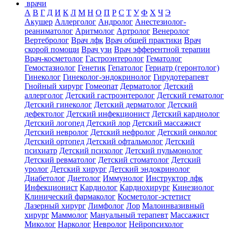
врачи
А
В
Г
Д
И
К
Л
М
Н
О
П
Р
С
Т
У
Ф
Х
Ч
Э
Акушер
Аллерголог
Андролог
Анестезиолог-
реаниматолог
Аритмолог
Артролог
Венеролог
Вертебролог
Врач лфк
Врач общей практики
Врач
скорой помощи
Врач узи
Врач эфферентной терапии
Врач-косметолог
Гастроэнтеролог
Гематолог
Гемостазиолог
Генетик
Гепатолог
Гериатр (геронтолог)
Гинеколог
Гинеколог-эндокринолог
Гирудотерапевт
Гнойный хирург
Гомеопат
Дерматолог
Детский
аллерголог
Детский гастроэнтеролог
Детский гематолог
Детский гинеколог
Детский дерматолог
Детский
дефектолог
Детский инфекционист
Детский кардиолог
Детский логопед
Детский лор
Детский массажист
Детский невролог
Детский нефролог
Детский онколог
Детский ортопед
Детский офтальмолог
Детский
психиатр
Детский психолог
Детский пульмонолог
Детский ревматолог
Детский стоматолог
Детский
уролог
Детский хирург
Детский эндокринолог
Диабетолог
Диетолог
Иммунолог
Инструктор лфк
Инфекционист
Кардиолог
Кардиохирург
Кинезиолог
Клинический фармаколог
Косметолог-эстетист
Лазерный хирург
Лимфолог
Лор
Малоинвазивный
хирург
Маммолог
Мануальный терапевт
Массажист
Миколог
Нарколог
Невролог
Нейропсихолог