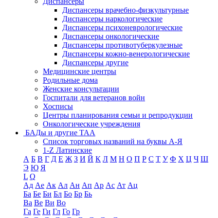
Диспансеры
Диспансеры врачебно-физкультурные
Диспансеры наркологические
Диспансеры психоневрологические
Диспансеры онкологические
Диспансеры противотуберкулезные
Диспансеры кожно-венерологические
Диспансеры другие
Медицинские центры
Родильные дома
Женские консультации
Госпитали для ветеранов войн
Хосписы
Центры планирования семьи и репродукции
Онкологические учреждения
БАДы и другие ТАА
Список торговых названий на буквы А-Я
1-Z Латинские
А
Б
В
Г
Д
Е
Ж
З
И
Й
К
Л
М
Н
О
П
Р
С
Т
У
Ф
Х
Ц
Ч
Ш
Э
Ю
Я
L
Q
Ад
Ае
Ак
Ал
Ан
Ап
Ар
Ас
Ат
Ац
Ба
Бе
Би
Бл
Бо
Бр
Бь
Ва
Ве
Ви
Во
Га
Ге
Ги
Гл
Го
Гр