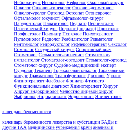
Нейрохирург
Неонатолог
Нефролог
Ожоговый хирург
Онколог
Онколог-гинеколог
Онколог-дерматолог
Онколог-уролог
Ортопед
Остеопат
Отоневролог
Офтальмолог (окулист)
Офтальмолог-хирург
Парадонтолог
Паразитолог
Педиатр
Перинатолог
Пластический хирург
Подолог (подиатр)
Проктолог
Профпатолог
Психиатр
Психолог
Психотерапевт
Пульмонолог
Радиолог
Реабилитолог
Ревматолог
Рентгенолог
Репродуктолог
Рефлексотерапевт
Сексолог
Сомнолог
Сосудистый хирург
Спортивный врач
Стоматолог
Стоматолог-гигиенист
Стоматолог-
имплантолог
Стоматолог-ортодонт
Стоматолог-ортопед
Стоматолог-хирург
Судебно-медицинский эксперт
Сурдолог
Терапевт
Торакальный онколог
Торакальный
хирург
Травматолог
Трансфузиолог
Трихолог
Уролог
Физиотерапевт
Флеболог
Фониатр
Фтизиатр
Функциональный диагност
Химиотерапевт
Хирург
Хирург-эндокринолог
Челюстно-лицевой хирург
Эмбриолог
Эндокринолог
Эндоскопист
Эпилептолог
календарь беременности
календарь беременности
лекарства и субстанции
БАДы и
другие ТАА
медицинские учреждения
врачи
анализы и