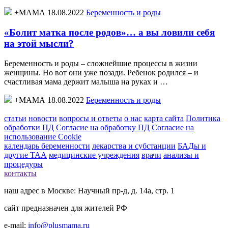
+МАМА 18.08.2022
Беременность и роды
«Болит матка после родов»… а вы ловили себя
на этой мысли?
Беременность и роды – сложнейшие процессы в жизни
женщины. Но вот они уже позади. Ребенок родился – и
счастливая мама держит малыша на руках и …
+МАМА 18.08.2022
Беременность и роды
статьи
новости
вопросы и ответы
о нас
карта сайта
Политика
обработки ПД
Согласие на обработку ПД
Согласие на
использование Cookie
календарь беременности
лекарства и субстанции
БАДы и
другие ТАА
медицинские учреждения
врачи
анализы и
процедуры
контакты
наш адрес в Москве: Научный пр-д, д. 14а, стр. 1
сайт предназначен для жителей РФ
e-mail:
info@plusmama.ru