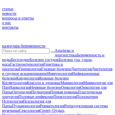
статьи
новости
вопросы и ответы
о нас
контакты
календарь беременности
Анализы и
диагностика
Беременность и
роды
Бесплодие
Болезни сосудов
Болезни уха, горла,
носа
Гастроэнтерология
Генетика и
прогнозы
Гинекология
Глазные болезни
Диетология
Диетология
и грудное вскармливание
Иммунология
Инфекционные
болезни
Кардиология
Кожные болезни
Косметология
Красота и здоровье
Маммология
Маммология для
Пап
Наркология
Нервные болезни
Онкология
Онкология для
Папы
Ортопедия
Педиатрия
Первая помощь
Пластическая
хирургия
Половые инфекции
Проктология
Психиатрия
Психология
Психология для
Папы
Пульмонология
Ревматология
Репродуктивная система
мужчины
Сексология
Спорт, Отдых,