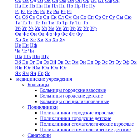
Об
Ов
Од
Оз
Ок
Ол
Ом
Он
Оп
Ор
Ос
От
Оф
Оц
Па
Пе
Пз
Пи
Пк
Пл
Пн
По
Пр
Пс
Пу
Р-
Ра
Ре
Ри
Ро
Ру
Ры
Рэ
Ря
Са
Сб
Св
Се
Си
Ск
Сл
См
Сн
Со
Сп
Ср
Ст
Су
Сы
Сю
Та
Тв
Тг
Те
Ти
Тм
То
Тр
Ту
Ты
Тэ
Уб
Уг
Уз
Ук
Ул
Ум
Ун
Уп
Ур
Ус
Ут
Уф
Фа
Фе
Фи
Фл
Фо
Фр
Фс
Фт
Фу
Ха
Хв
Хе
Хи
Хл
Хо
Ху
Це
Ци
Цф
Ча
Че
Чи
Ша
Шв
Ши
Шу
Эб
Эв
Эг
Эд
Эз
Эй
Эк
Эл
Эм
Эн
Эп
Эр
Эс
Эт
Эу
Эф
Эх
Юв
Юг
Юм
Юн
Юп
Ют
Як
Ям
Ян
Яр
Яс
медицинские учреждения
Больницы
Больницы городские взрослые
Больницы городские детские
Больницы специализированные
Поликлиники
Поликлиники городские взрослые
Поликлиники городские детские
Поликлиники стоматологические взрослые
Поликлиники стоматологические детские
Санатории