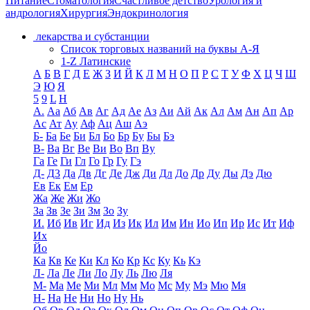
Питание
Стоматология
Счастливое детство
Урология и
андрология
Хирургия
Эндокринология
лекарства и субстанции
Список торговых названий на буквы А-Я
1-Z Латинские
А
Б
В
Г
Д
Е
Ж
З
И
Й
К
Л
М
Н
О
П
Р
С
Т
У
Ф
Х
Ц
Ч
Ш
Э
Ю
Я
5
9
L
H
А.
Аа
Аб
Ав
Аг
Ад
Ае
Аз
Аи
Ай
Ак
Ал
Ам
Ан
Ап
Ар
Ас
Ат
Ау
Аф
Ац
Аш
Аэ
Б-
Ба
Бе
Би
Бл
Бо
Бр
Бу
Бы
Бэ
В-
Ва
Вг
Ве
Ви
Во
Вп
Ву
Га
Ге
Ги
Гл
Го
Гр
Гу
Гэ
Д-
Д3
Да
Дв
Дг
Де
Дж
Ди
Дл
До
Др
Ду
Ды
Дэ
Дю
Ев
Ек
Ем
Ер
Жа
Же
Жи
Жо
За
Зв
Зе
Зи
Зм
Зо
Зу
И.
Иб
Ив
Иг
Ид
Из
Ик
Ил
Им
Ин
Ио
Ип
Ир
Ис
Ит
Иф
Их
Йо
Ка
Кв
Ке
Ки
Кл
Ко
Кр
Кс
Ку
Кь
Кэ
Л-
Ла
Ле
Ли
Ло
Лу
Ль
Лю
Ля
М-
Ма
Ме
Ми
Мл
Мм
Мо
Мс
Му
Мэ
Мю
Мя
Н-
На
Не
Ни
Но
Ну
Нь