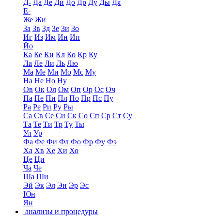
Д-
Да
Де
Ди
До
Др
Ду
Ды
Дя
Е-
Же
Жи
За
Зв
Зд
Зе
Зи
Зо
Иг
Из
Им
Ин
Ип
Йо
Ка
Ке
Ки
Кл
Ко
Кр
Ку
Ла
Ле
Ли
Ль
Лю
Ма
Ме
Ми
Мо
Мс
Му
На
Не
Но
Ну
Ов
Ок
Ол
Ом
Оп
Ор
Ос
Оч
Па
Пе
Пи
Пл
По
Пр
Пс
Пу
Ра
Ре
Ри
Ру
Ры
Са
Св
Се
Си
Ск
Со
Сп
Ср
Ст
Су
Та
Те
Ти
Тр
Ту
Ты
Ул
Ур
Фа
Фе
Фи
Фл
Фо
Фр
Фу
Фэ
Ха
Хв
Хе
Хи
Хо
Це
Ци
Ча
Че
Ша
Ши
Эй
Эк
Эл
Эн
Эр
Эс
Юн
Ян
анализы и процедуры