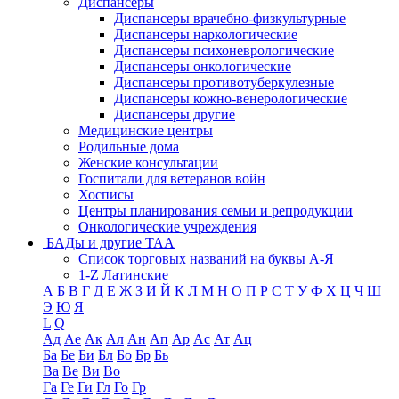
Диспансеры
Диспансеры врачебно-физкультурные
Диспансеры наркологические
Диспансеры психоневрологические
Диспансеры онкологические
Диспансеры противотуберкулезные
Диспансеры кожно-венерологические
Диспансеры другие
Медицинские центры
Родильные дома
Женские консультации
Госпитали для ветеранов войн
Хосписы
Центры планирования семьи и репродукции
Онкологические учреждения
БАДы и другие ТАА
Список торговых названий на буквы А-Я
1-Z Латинские
А
Б
В
Г
Д
Е
Ж
З
И
Й
К
Л
М
Н
О
П
Р
С
Т
У
Ф
Х
Ц
Ч
Ш
Э
Ю
Я
L
Q
Ад
Ае
Ак
Ал
Ан
Ап
Ар
Ас
Ат
Ац
Ба
Бе
Би
Бл
Бо
Бр
Бь
Ва
Ве
Ви
Во
Га
Ге
Ги
Гл
Го
Гр