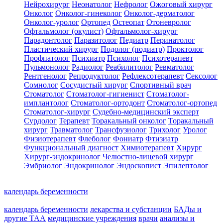
Нейрохирург
Неонатолог
Нефролог
Ожоговый хирург
Онколог
Онколог-гинеколог
Онколог-дерматолог
Онколог-уролог
Ортопед
Остеопат
Отоневролог
Офтальмолог (окулист)
Офтальмолог-хирург
Парадонтолог
Паразитолог
Педиатр
Перинатолог
Пластический хирург
Подолог (подиатр)
Проктолог
Профпатолог
Психиатр
Психолог
Психотерапевт
Пульмонолог
Радиолог
Реабилитолог
Ревматолог
Рентгенолог
Репродуктолог
Рефлексотерапевт
Сексолог
Сомнолог
Сосудистый хирург
Спортивный врач
Стоматолог
Стоматолог-гигиенист
Стоматолог-
имплантолог
Стоматолог-ортодонт
Стоматолог-ортопед
Стоматолог-хирург
Судебно-медицинский эксперт
Сурдолог
Терапевт
Торакальный онколог
Торакальный
хирург
Травматолог
Трансфузиолог
Трихолог
Уролог
Физиотерапевт
Флеболог
Фониатр
Фтизиатр
Функциональный диагност
Химиотерапевт
Хирург
Хирург-эндокринолог
Челюстно-лицевой хирург
Эмбриолог
Эндокринолог
Эндоскопист
Эпилептолог
календарь беременности
календарь беременности
лекарства и субстанции
БАДы и
другие ТАА
медицинские учреждения
врачи
анализы и