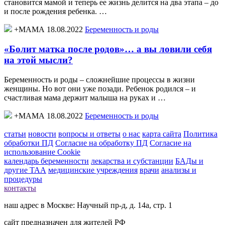
становится мамой и теперь ее жизнь делится на два этапа – до
и после рождения ребенка. …
+МАМА 18.08.2022
Беременность и роды
«Болит матка после родов»… а вы ловили себя
на этой мысли?
Беременность и роды – сложнейшие процессы в жизни
женщины. Но вот они уже позади. Ребенок родился – и
счастливая мама держит малыша на руках и …
+МАМА 18.08.2022
Беременность и роды
статьи
новости
вопросы и ответы
о нас
карта сайта
Политика
обработки ПД
Согласие на обработку ПД
Согласие на
использование Cookie
календарь беременности
лекарства и субстанции
БАДы и
другие ТАА
медицинские учреждения
врачи
анализы и
процедуры
контакты
наш адрес в Москве: Научный пр-д, д. 14а, стр. 1
сайт предназначен для жителей РФ