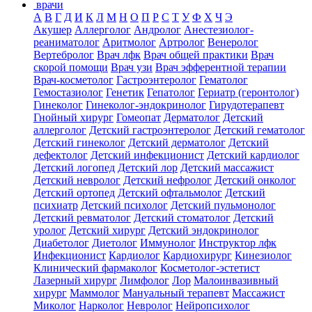
врачи
А
В
Г
Д
И
К
Л
М
Н
О
П
Р
С
Т
У
Ф
Х
Ч
Э
Акушер
Аллерголог
Андролог
Анестезиолог-
реаниматолог
Аритмолог
Артролог
Венеролог
Вертебролог
Врач лфк
Врач общей практики
Врач
скорой помощи
Врач узи
Врач эфферентной терапии
Врач-косметолог
Гастроэнтеролог
Гематолог
Гемостазиолог
Генетик
Гепатолог
Гериатр (геронтолог)
Гинеколог
Гинеколог-эндокринолог
Гирудотерапевт
Гнойный хирург
Гомеопат
Дерматолог
Детский
аллерголог
Детский гастроэнтеролог
Детский гематолог
Детский гинеколог
Детский дерматолог
Детский
дефектолог
Детский инфекционист
Детский кардиолог
Детский логопед
Детский лор
Детский массажист
Детский невролог
Детский нефролог
Детский онколог
Детский ортопед
Детский офтальмолог
Детский
психиатр
Детский психолог
Детский пульмонолог
Детский ревматолог
Детский стоматолог
Детский
уролог
Детский хирург
Детский эндокринолог
Диабетолог
Диетолог
Иммунолог
Инструктор лфк
Инфекционист
Кардиолог
Кардиохирург
Кинезиолог
Клинический фармаколог
Косметолог-эстетист
Лазерный хирург
Лимфолог
Лор
Малоинвазивный
хирург
Маммолог
Мануальный терапевт
Массажист
Миколог
Нарколог
Невролог
Нейропсихолог