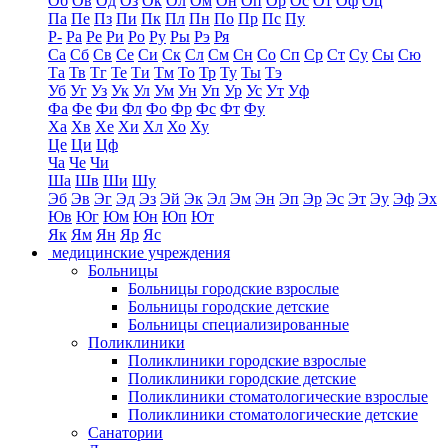
Об
Ов
Од
Оз
Ок
Ол
Ом
Он
Оп
Ор
Ос
От
Оф
Оц
Па
Пе
Пз
Пи
Пк
Пл
Пн
По
Пр
Пс
Пу
Р-
Ра
Ре
Ри
Ро
Ру
Ры
Рэ
Ря
Са
Сб
Св
Се
Си
Ск
Сл
См
Сн
Со
Сп
Ср
Ст
Су
Сы
Сю
Та
Тв
Тг
Те
Ти
Тм
То
Тр
Ту
Ты
Тэ
Уб
Уг
Уз
Ук
Ул
Ум
Ун
Уп
Ур
Ус
Ут
Уф
Фа
Фе
Фи
Фл
Фо
Фр
Фс
Фт
Фу
Ха
Хв
Хе
Хи
Хл
Хо
Ху
Це
Ци
Цф
Ча
Че
Чи
Ша
Шв
Ши
Шу
Эб
Эв
Эг
Эд
Эз
Эй
Эк
Эл
Эм
Эн
Эп
Эр
Эс
Эт
Эу
Эф
Эх
Юв
Юг
Юм
Юн
Юп
Ют
Як
Ям
Ян
Яр
Яс
медицинские учреждения
Больницы
Больницы городские взрослые
Больницы городские детские
Больницы специализированные
Поликлиники
Поликлиники городские взрослые
Поликлиники городские детские
Поликлиники стоматологические взрослые
Поликлиники стоматологические детские
Санатории