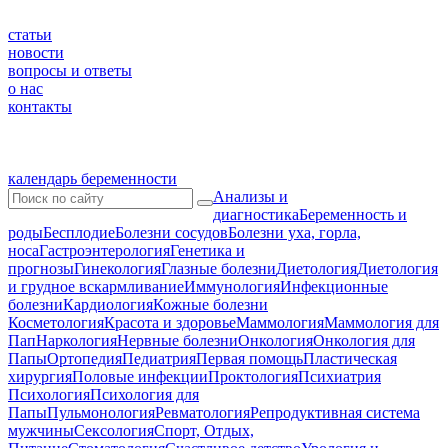
статьи
новости
вопросы и ответы
о нас
контакты
календарь беременности
Анализы и
диагностика
Беременность и
роды
Бесплодие
Болезни сосудов
Болезни уха, горла,
носа
Гастроэнтерология
Генетика и
прогнозы
Гинекология
Глазные болезни
Диетология
Диетология
и грудное вскармливание
Иммунология
Инфекционные
болезни
Кардиология
Кожные болезни
Косметология
Красота и здоровье
Маммология
Маммология для
Пап
Наркология
Нервные болезни
Онкология
Онкология для
Папы
Ортопедия
Педиатрия
Первая помощь
Пластическая
хирургия
Половые инфекции
Проктология
Психиатрия
Психология
Психология для
Папы
Пульмонология
Ревматология
Репродуктивная система
мужчины
Сексология
Спорт, Отдых,