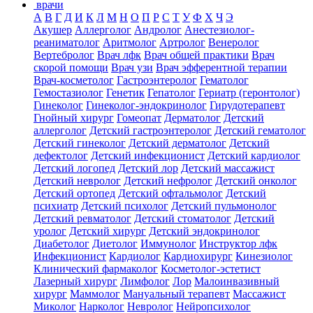
врачи
А
В
Г
Д
И
К
Л
М
Н
О
П
Р
С
Т
У
Ф
Х
Ч
Э
Акушер
Аллерголог
Андролог
Анестезиолог-
реаниматолог
Аритмолог
Артролог
Венеролог
Вертебролог
Врач лфк
Врач общей практики
Врач
скорой помощи
Врач узи
Врач эфферентной терапии
Врач-косметолог
Гастроэнтеролог
Гематолог
Гемостазиолог
Генетик
Гепатолог
Гериатр (геронтолог)
Гинеколог
Гинеколог-эндокринолог
Гирудотерапевт
Гнойный хирург
Гомеопат
Дерматолог
Детский
аллерголог
Детский гастроэнтеролог
Детский гематолог
Детский гинеколог
Детский дерматолог
Детский
дефектолог
Детский инфекционист
Детский кардиолог
Детский логопед
Детский лор
Детский массажист
Детский невролог
Детский нефролог
Детский онколог
Детский ортопед
Детский офтальмолог
Детский
психиатр
Детский психолог
Детский пульмонолог
Детский ревматолог
Детский стоматолог
Детский
уролог
Детский хирург
Детский эндокринолог
Диабетолог
Диетолог
Иммунолог
Инструктор лфк
Инфекционист
Кардиолог
Кардиохирург
Кинезиолог
Клинический фармаколог
Косметолог-эстетист
Лазерный хирург
Лимфолог
Лор
Малоинвазивный
хирург
Маммолог
Мануальный терапевт
Массажист
Миколог
Нарколог
Невролог
Нейропсихолог