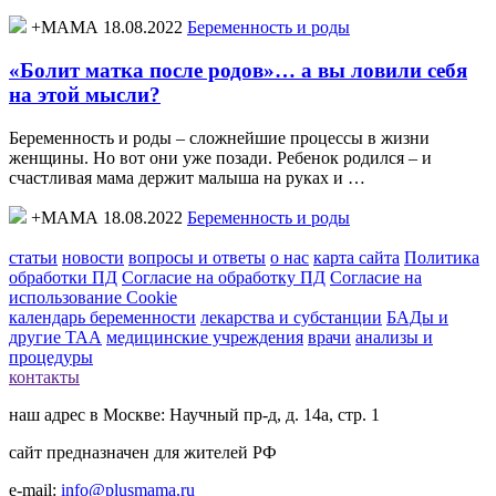
+МАМА 18.08.2022
Беременность и роды
«Болит матка после родов»… а вы ловили себя
на этой мысли?
Беременность и роды – сложнейшие процессы в жизни
женщины. Но вот они уже позади. Ребенок родился – и
счастливая мама держит малыша на руках и …
+МАМА 18.08.2022
Беременность и роды
статьи
новости
вопросы и ответы
о нас
карта сайта
Политика
обработки ПД
Согласие на обработку ПД
Согласие на
использование Cookie
календарь беременности
лекарства и субстанции
БАДы и
другие ТАА
медицинские учреждения
врачи
анализы и
процедуры
контакты
наш адрес в Москве: Научный пр-д, д. 14а, стр. 1
сайт предназначен для жителей РФ
e-mail:
info@plusmama.ru