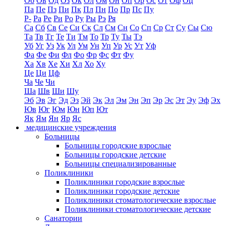
Об
Ов
Од
Оз
Ок
Ол
Ом
Он
Оп
Ор
Ос
От
Оф
Оц
Па
Пе
Пз
Пи
Пк
Пл
Пн
По
Пр
Пс
Пу
Р-
Ра
Ре
Ри
Ро
Ру
Ры
Рэ
Ря
Са
Сб
Св
Се
Си
Ск
Сл
См
Сн
Со
Сп
Ср
Ст
Су
Сы
Сю
Та
Тв
Тг
Те
Ти
Тм
То
Тр
Ту
Ты
Тэ
Уб
Уг
Уз
Ук
Ул
Ум
Ун
Уп
Ур
Ус
Ут
Уф
Фа
Фе
Фи
Фл
Фо
Фр
Фс
Фт
Фу
Ха
Хв
Хе
Хи
Хл
Хо
Ху
Це
Ци
Цф
Ча
Че
Чи
Ша
Шв
Ши
Шу
Эб
Эв
Эг
Эд
Эз
Эй
Эк
Эл
Эм
Эн
Эп
Эр
Эс
Эт
Эу
Эф
Эх
Юв
Юг
Юм
Юн
Юп
Ют
Як
Ям
Ян
Яр
Яс
медицинские учреждения
Больницы
Больницы городские взрослые
Больницы городские детские
Больницы специализированные
Поликлиники
Поликлиники городские взрослые
Поликлиники городские детские
Поликлиники стоматологические взрослые
Поликлиники стоматологические детские
Санатории