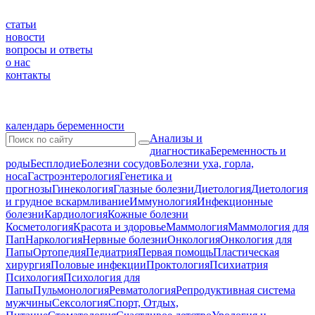
статьи
новости
вопросы и ответы
о нас
контакты
календарь беременности
Анализы и
диагностика
Беременность и
роды
Бесплодие
Болезни сосудов
Болезни уха, горла,
носа
Гастроэнтерология
Генетика и
прогнозы
Гинекология
Глазные болезни
Диетология
Диетология
и грудное вскармливание
Иммунология
Инфекционные
болезни
Кардиология
Кожные болезни
Косметология
Красота и здоровье
Маммология
Маммология для
Пап
Наркология
Нервные болезни
Онкология
Онкология для
Папы
Ортопедия
Педиатрия
Первая помощь
Пластическая
хирургия
Половые инфекции
Проктология
Психиатрия
Психология
Психология для
Папы
Пульмонология
Ревматология
Репродуктивная система
мужчины
Сексология
Спорт, Отдых,