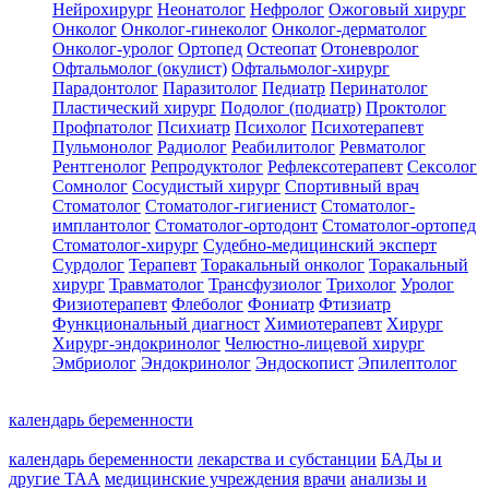
Нейрохирург
Неонатолог
Нефролог
Ожоговый хирург
Онколог
Онколог-гинеколог
Онколог-дерматолог
Онколог-уролог
Ортопед
Остеопат
Отоневролог
Офтальмолог (окулист)
Офтальмолог-хирург
Парадонтолог
Паразитолог
Педиатр
Перинатолог
Пластический хирург
Подолог (подиатр)
Проктолог
Профпатолог
Психиатр
Психолог
Психотерапевт
Пульмонолог
Радиолог
Реабилитолог
Ревматолог
Рентгенолог
Репродуктолог
Рефлексотерапевт
Сексолог
Сомнолог
Сосудистый хирург
Спортивный врач
Стоматолог
Стоматолог-гигиенист
Стоматолог-
имплантолог
Стоматолог-ортодонт
Стоматолог-ортопед
Стоматолог-хирург
Судебно-медицинский эксперт
Сурдолог
Терапевт
Торакальный онколог
Торакальный
хирург
Травматолог
Трансфузиолог
Трихолог
Уролог
Физиотерапевт
Флеболог
Фониатр
Фтизиатр
Функциональный диагност
Химиотерапевт
Хирург
Хирург-эндокринолог
Челюстно-лицевой хирург
Эмбриолог
Эндокринолог
Эндоскопист
Эпилептолог
календарь беременности
календарь беременности
лекарства и субстанции
БАДы и
другие ТАА
медицинские учреждения
врачи
анализы и