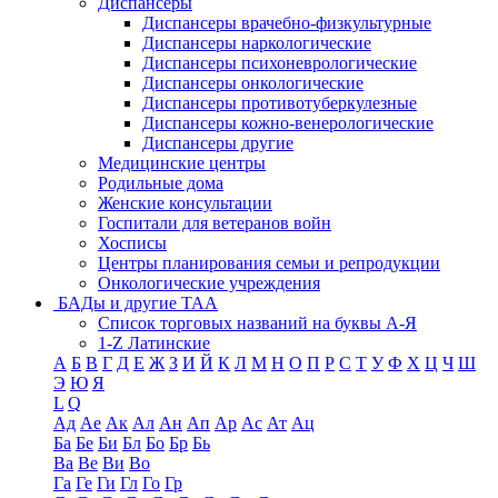
Диспансеры
Диспансеры врачебно-физкультурные
Диспансеры наркологические
Диспансеры психоневрологические
Диспансеры онкологические
Диспансеры противотуберкулезные
Диспансеры кожно-венерологические
Диспансеры другие
Медицинские центры
Родильные дома
Женские консультации
Госпитали для ветеранов войн
Хосписы
Центры планирования семьи и репродукции
Онкологические учреждения
БАДы и другие ТАА
Список торговых названий на буквы А-Я
1-Z Латинские
А
Б
В
Г
Д
Е
Ж
З
И
Й
К
Л
М
Н
О
П
Р
С
Т
У
Ф
Х
Ц
Ч
Ш
Э
Ю
Я
L
Q
Ад
Ае
Ак
Ал
Ан
Ап
Ар
Ас
Ат
Ац
Ба
Бе
Би
Бл
Бо
Бр
Бь
Ва
Ве
Ви
Во
Га
Ге
Ги
Гл
Го
Гр