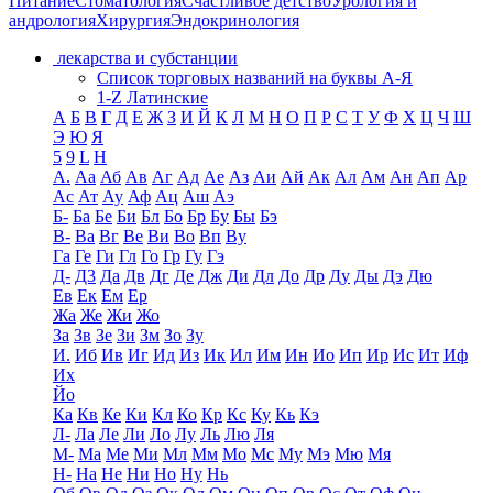
Питание
Стоматология
Счастливое детство
Урология и
андрология
Хирургия
Эндокринология
лекарства и субстанции
Список торговых названий на буквы А-Я
1-Z Латинские
А
Б
В
Г
Д
Е
Ж
З
И
Й
К
Л
М
Н
О
П
Р
С
Т
У
Ф
Х
Ц
Ч
Ш
Э
Ю
Я
5
9
L
H
А.
Аа
Аб
Ав
Аг
Ад
Ае
Аз
Аи
Ай
Ак
Ал
Ам
Ан
Ап
Ар
Ас
Ат
Ау
Аф
Ац
Аш
Аэ
Б-
Ба
Бе
Би
Бл
Бо
Бр
Бу
Бы
Бэ
В-
Ва
Вг
Ве
Ви
Во
Вп
Ву
Га
Ге
Ги
Гл
Го
Гр
Гу
Гэ
Д-
Д3
Да
Дв
Дг
Де
Дж
Ди
Дл
До
Др
Ду
Ды
Дэ
Дю
Ев
Ек
Ем
Ер
Жа
Же
Жи
Жо
За
Зв
Зе
Зи
Зм
Зо
Зу
И.
Иб
Ив
Иг
Ид
Из
Ик
Ил
Им
Ин
Ио
Ип
Ир
Ис
Ит
Иф
Их
Йо
Ка
Кв
Ке
Ки
Кл
Ко
Кр
Кс
Ку
Кь
Кэ
Л-
Ла
Ле
Ли
Ло
Лу
Ль
Лю
Ля
М-
Ма
Ме
Ми
Мл
Мм
Мо
Мс
Му
Мэ
Мю
Мя
Н-
На
Не
Ни
Но
Ну
Нь