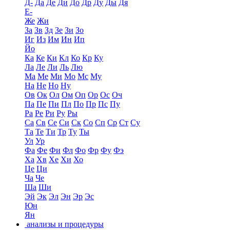
Д-
Да
Де
Ди
До
Др
Ду
Ды
Дя
Е-
Же
Жи
За
Зв
Зд
Зе
Зи
Зо
Иг
Из
Им
Ин
Ип
Йо
Ка
Ке
Ки
Кл
Ко
Кр
Ку
Ла
Ле
Ли
Ль
Лю
Ма
Ме
Ми
Мо
Мс
Му
На
Не
Но
Ну
Ов
Ок
Ол
Ом
Оп
Ор
Ос
Оч
Па
Пе
Пи
Пл
По
Пр
Пс
Пу
Ра
Ре
Ри
Ру
Ры
Са
Св
Се
Си
Ск
Со
Сп
Ср
Ст
Су
Та
Те
Ти
Тр
Ту
Ты
Ул
Ур
Фа
Фе
Фи
Фл
Фо
Фр
Фу
Фэ
Ха
Хв
Хе
Хи
Хо
Це
Ци
Ча
Че
Ша
Ши
Эй
Эк
Эл
Эн
Эр
Эс
Юн
Ян
анализы и процедуры