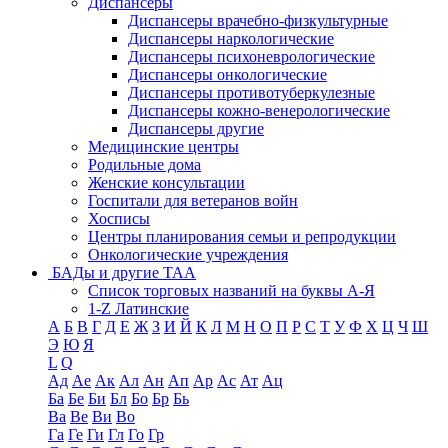
Диспансеры
Диспансеры врачебно-физкультурные
Диспансеры наркологические
Диспансеры психоневрологические
Диспансеры онкологические
Диспансеры противотуберкулезные
Диспансеры кожно-венерологические
Диспансеры другие
Медицинские центры
Родильные дома
Женские консультации
Госпитали для ветеранов войн
Хосписы
Центры планирования семьи и репродукции
Онкологические учреждения
БАДы и другие ТАА
Список торговых названий на буквы А-Я
1-Z Латинские
А
Б
В
Г
Д
Е
Ж
З
И
Й
К
Л
М
Н
О
П
Р
С
Т
У
Ф
Х
Ц
Ч
Ш
Э
Ю
Я
L
Q
Ад
Ае
Ак
Ал
Ан
Ап
Ар
Ас
Ат
Ац
Ба
Бе
Би
Бл
Бо
Бр
Бь
Ва
Ве
Ви
Во
Га
Ге
Ги
Гл
Го
Гр