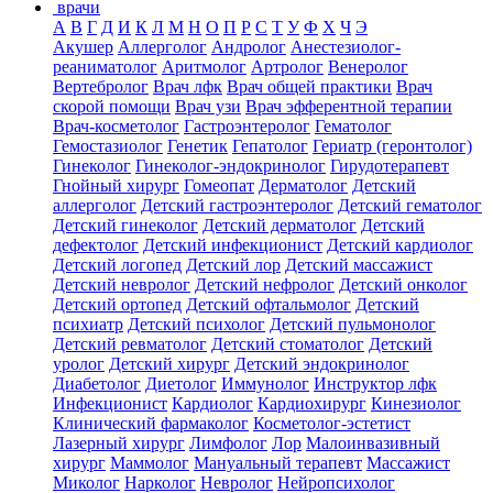
врачи
А
В
Г
Д
И
К
Л
М
Н
О
П
Р
С
Т
У
Ф
Х
Ч
Э
Акушер
Аллерголог
Андролог
Анестезиолог-
реаниматолог
Аритмолог
Артролог
Венеролог
Вертебролог
Врач лфк
Врач общей практики
Врач
скорой помощи
Врач узи
Врач эфферентной терапии
Врач-косметолог
Гастроэнтеролог
Гематолог
Гемостазиолог
Генетик
Гепатолог
Гериатр (геронтолог)
Гинеколог
Гинеколог-эндокринолог
Гирудотерапевт
Гнойный хирург
Гомеопат
Дерматолог
Детский
аллерголог
Детский гастроэнтеролог
Детский гематолог
Детский гинеколог
Детский дерматолог
Детский
дефектолог
Детский инфекционист
Детский кардиолог
Детский логопед
Детский лор
Детский массажист
Детский невролог
Детский нефролог
Детский онколог
Детский ортопед
Детский офтальмолог
Детский
психиатр
Детский психолог
Детский пульмонолог
Детский ревматолог
Детский стоматолог
Детский
уролог
Детский хирург
Детский эндокринолог
Диабетолог
Диетолог
Иммунолог
Инструктор лфк
Инфекционист
Кардиолог
Кардиохирург
Кинезиолог
Клинический фармаколог
Косметолог-эстетист
Лазерный хирург
Лимфолог
Лор
Малоинвазивный
хирург
Маммолог
Мануальный терапевт
Массажист
Миколог
Нарколог
Невролог
Нейропсихолог