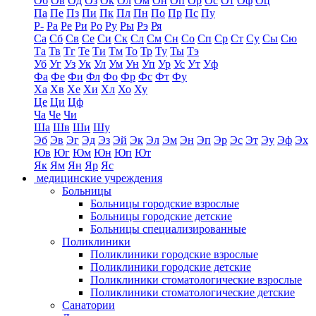
Об
Ов
Од
Оз
Ок
Ол
Ом
Он
Оп
Ор
Ос
От
Оф
Оц
Па
Пе
Пз
Пи
Пк
Пл
Пн
По
Пр
Пс
Пу
Р-
Ра
Ре
Ри
Ро
Ру
Ры
Рэ
Ря
Са
Сб
Св
Се
Си
Ск
Сл
См
Сн
Со
Сп
Ср
Ст
Су
Сы
Сю
Та
Тв
Тг
Те
Ти
Тм
То
Тр
Ту
Ты
Тэ
Уб
Уг
Уз
Ук
Ул
Ум
Ун
Уп
Ур
Ус
Ут
Уф
Фа
Фе
Фи
Фл
Фо
Фр
Фс
Фт
Фу
Ха
Хв
Хе
Хи
Хл
Хо
Ху
Це
Ци
Цф
Ча
Че
Чи
Ша
Шв
Ши
Шу
Эб
Эв
Эг
Эд
Эз
Эй
Эк
Эл
Эм
Эн
Эп
Эр
Эс
Эт
Эу
Эф
Эх
Юв
Юг
Юм
Юн
Юп
Ют
Як
Ям
Ян
Яр
Яс
медицинские учреждения
Больницы
Больницы городские взрослые
Больницы городские детские
Больницы специализированные
Поликлиники
Поликлиники городские взрослые
Поликлиники городские детские
Поликлиники стоматологические взрослые
Поликлиники стоматологические детские
Санатории