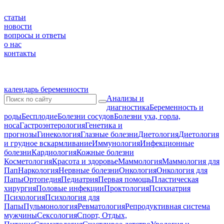
статьи
новости
вопросы и ответы
о нас
контакты
календарь беременности
Анализы и
диагностика
Беременность и
роды
Бесплодие
Болезни сосудов
Болезни уха, горла,
носа
Гастроэнтерология
Генетика и
прогнозы
Гинекология
Глазные болезни
Диетология
Диетология
и грудное вскармливание
Иммунология
Инфекционные
болезни
Кардиология
Кожные болезни
Косметология
Красота и здоровье
Маммология
Маммология для
Пап
Наркология
Нервные болезни
Онкология
Онкология для
Папы
Ортопедия
Педиатрия
Первая помощь
Пластическая
хирургия
Половые инфекции
Проктология
Психиатрия
Психология
Психология для
Папы
Пульмонология
Ревматология
Репродуктивная система
мужчины
Сексология
Спорт, Отдых,