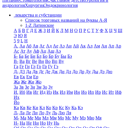
Питание
Стоматология
Счастливое детство
Урология и
андрология
Хирургия
Эндокринология
лекарства и субстанции
Список торговых названий на буквы А-Я
1-Z Латинские
А
Б
В
Г
Д
Е
Ж
З
И
Й
К
Л
М
Н
О
П
Р
С
Т
У
Ф
Х
Ц
Ч
Ш
Э
Ю
Я
5
9
L
H
А.
Аа
Аб
Ав
Аг
Ад
Ае
Аз
Аи
Ай
Ак
Ал
Ам
Ан
Ап
Ар
Ас
Ат
Ау
Аф
Ац
Аш
Аэ
Б-
Ба
Бе
Би
Бл
Бо
Бр
Бу
Бы
Бэ
В-
Ва
Вг
Ве
Ви
Во
Вп
Ву
Га
Ге
Ги
Гл
Го
Гр
Гу
Гэ
Д-
Д3
Да
Дв
Дг
Де
Дж
Ди
Дл
До
Др
Ду
Ды
Дэ
Дю
Ев
Ек
Ем
Ер
Жа
Же
Жи
Жо
За
Зв
Зе
Зи
Зм
Зо
Зу
И.
Иб
Ив
Иг
Ид
Из
Ик
Ил
Им
Ин
Ио
Ип
Ир
Ис
Ит
Иф
Их
Йо
Ка
Кв
Ке
Ки
Кл
Ко
Кр
Кс
Ку
Кь
Кэ
Л-
Ла
Ле
Ли
Ло
Лу
Ль
Лю
Ля
М-
Ма
Ме
Ми
Мл
Мм
Мо
Мс
Му
Мэ
Мю
Мя
Н-
На
Не
Ни
Но
Ну
Нь