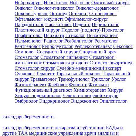
Нейрохирург
Неонатолог
Нефролог
Ожоговый хирург
Онколог
Онколог-гинеколог
Онколог-дерматолог
Онколог-уролог
Ортопед
Остеопат
Отоневролог
Офтальмолог (окулист)
Офтальмолог-хирург
Парадонтолог
Паразитолог
Педиатр
Перинатолог
Пластический хирург
Подолог (подиатр)
Проктолог
Профпатолог
Психиатр
Психолог
Психотерапевт
Пульмонолог
Радиолог
Реабилитолог
Ревматолог
Рентгенолог
Репродуктолог
Рефлексотерапевт
Сексолог
Сомнолог
Сосудистый хирург
Спортивный врач
Стоматолог
Стоматолог-гигиенист
Стоматолог-
имплантолог
Стоматолог-ортодонт
Стоматолог-ортопед
Стоматолог-хирург
Судебно-медицинский эксперт
Сурдолог
Терапевт
Торакальный онколог
Торакальный
хирург
Травматолог
Трансфузиолог
Трихолог
Уролог
Физиотерапевт
Флеболог
Фониатр
Фтизиатр
Функциональный диагност
Химиотерапевт
Хирург
Хирург-эндокринолог
Челюстно-лицевой хирург
Эмбриолог
Эндокринолог
Эндоскопист
Эпилептолог
календарь беременности
календарь беременности
лекарства и субстанции
БАДы и
другие ТАА
медицинские учреждения
врачи
анализы и