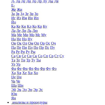
Д-
Да
Де
Ди
До
Др
Ду
Ды
Дя
Е-
Же
Жи
За
Зв
Зд
Зе
Зи
Зо
Иг
Из
Им
Ин
Ип
Йо
Ка
Ке
Ки
Кл
Ко
Кр
Ку
Ла
Ле
Ли
Ль
Лю
Ма
Ме
Ми
Мо
Мс
Му
На
Не
Но
Ну
Ов
Ок
Ол
Ом
Оп
Ор
Ос
Оч
Па
Пе
Пи
Пл
По
Пр
Пс
Пу
Ра
Ре
Ри
Ру
Ры
Са
Св
Се
Си
Ск
Со
Сп
Ср
Ст
Су
Та
Те
Ти
Тр
Ту
Ты
Ул
Ур
Фа
Фе
Фи
Фл
Фо
Фр
Фу
Фэ
Ха
Хв
Хе
Хи
Хо
Це
Ци
Ча
Че
Ша
Ши
Эй
Эк
Эл
Эн
Эр
Эс
Юн
Ян
анализы и процедуры