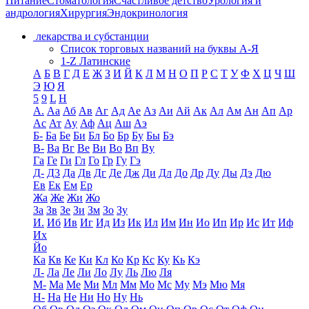
Питание
Стоматология
Счастливое детство
Урология и
андрология
Хирургия
Эндокринология
лекарства и субстанции
Список торговых названий на буквы А-Я
1-Z Латинские
А
Б
В
Г
Д
Е
Ж
З
И
Й
К
Л
М
Н
О
П
Р
С
Т
У
Ф
Х
Ц
Ч
Ш
Э
Ю
Я
5
9
L
H
А.
Аа
Аб
Ав
Аг
Ад
Ае
Аз
Аи
Ай
Ак
Ал
Ам
Ан
Ап
Ар
Ас
Ат
Ау
Аф
Ац
Аш
Аэ
Б-
Ба
Бе
Би
Бл
Бо
Бр
Бу
Бы
Бэ
В-
Ва
Вг
Ве
Ви
Во
Вп
Ву
Га
Ге
Ги
Гл
Го
Гр
Гу
Гэ
Д-
Д3
Да
Дв
Дг
Де
Дж
Ди
Дл
До
Др
Ду
Ды
Дэ
Дю
Ев
Ек
Ем
Ер
Жа
Же
Жи
Жо
За
Зв
Зе
Зи
Зм
Зо
Зу
И.
Иб
Ив
Иг
Ид
Из
Ик
Ил
Им
Ин
Ио
Ип
Ир
Ис
Ит
Иф
Их
Йо
Ка
Кв
Ке
Ки
Кл
Ко
Кр
Кс
Ку
Кь
Кэ
Л-
Ла
Ле
Ли
Ло
Лу
Ль
Лю
Ля
М-
Ма
Ме
Ми
Мл
Мм
Мо
Мс
Му
Мэ
Мю
Мя
Н-
На
Не
Ни
Но
Ну
Нь