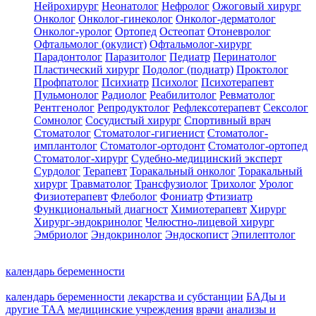
Нейрохирург
Неонатолог
Нефролог
Ожоговый хирург
Онколог
Онколог-гинеколог
Онколог-дерматолог
Онколог-уролог
Ортопед
Остеопат
Отоневролог
Офтальмолог (окулист)
Офтальмолог-хирург
Парадонтолог
Паразитолог
Педиатр
Перинатолог
Пластический хирург
Подолог (подиатр)
Проктолог
Профпатолог
Психиатр
Психолог
Психотерапевт
Пульмонолог
Радиолог
Реабилитолог
Ревматолог
Рентгенолог
Репродуктолог
Рефлексотерапевт
Сексолог
Сомнолог
Сосудистый хирург
Спортивный врач
Стоматолог
Стоматолог-гигиенист
Стоматолог-
имплантолог
Стоматолог-ортодонт
Стоматолог-ортопед
Стоматолог-хирург
Судебно-медицинский эксперт
Сурдолог
Терапевт
Торакальный онколог
Торакальный
хирург
Травматолог
Трансфузиолог
Трихолог
Уролог
Физиотерапевт
Флеболог
Фониатр
Фтизиатр
Функциональный диагност
Химиотерапевт
Хирург
Хирург-эндокринолог
Челюстно-лицевой хирург
Эмбриолог
Эндокринолог
Эндоскопист
Эпилептолог
календарь беременности
календарь беременности
лекарства и субстанции
БАДы и
другие ТАА
медицинские учреждения
врачи
анализы и