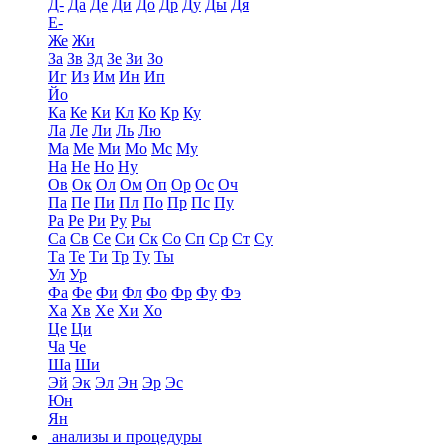
Д-
Да
Де
Ди
До
Др
Ду
Ды
Дя
Е-
Же
Жи
За
Зв
Зд
Зе
Зи
Зо
Иг
Из
Им
Ин
Ип
Йо
Ка
Ке
Ки
Кл
Ко
Кр
Ку
Ла
Ле
Ли
Ль
Лю
Ма
Ме
Ми
Мо
Мс
Му
На
Не
Но
Ну
Ов
Ок
Ол
Ом
Оп
Ор
Ос
Оч
Па
Пе
Пи
Пл
По
Пр
Пс
Пу
Ра
Ре
Ри
Ру
Ры
Са
Св
Се
Си
Ск
Со
Сп
Ср
Ст
Су
Та
Те
Ти
Тр
Ту
Ты
Ул
Ур
Фа
Фе
Фи
Фл
Фо
Фр
Фу
Фэ
Ха
Хв
Хе
Хи
Хо
Це
Ци
Ча
Че
Ша
Ши
Эй
Эк
Эл
Эн
Эр
Эс
Юн
Ян
анализы и процедуры