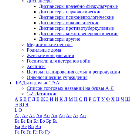
Диспансеры
Диспансеры врачебно-физкультурные
Диспансеры наркологические
Диспансеры психоневрологические
Диспансеры онкологические
Диспансеры противотуберкулезные
Диспансеры кожно-венерологические
Диспансеры другие
Медицинские центры
Родильные дома
Женские консультации
Госпитали для ветеранов войн
Хосписы
Центры планирования семьи и репродукции
Онкологические учреждения
БАДы и другие ТАА
Список торговых названий на буквы А-Я
1-Z Латинские
А
Б
В
Г
Д
Е
Ж
З
И
Й
К
Л
М
Н
О
П
Р
С
Т
У
Ф
Х
Ц
Ч
Ш
Э
Ю
Я
L
Q
Ад
Ае
Ак
Ал
Ан
Ап
Ар
Ас
Ат
Ац
Ба
Бе
Би
Бл
Бо
Бр
Бь
Ва
Ве
Ви
Во
Га
Ге
Ги
Гл
Го
Гр