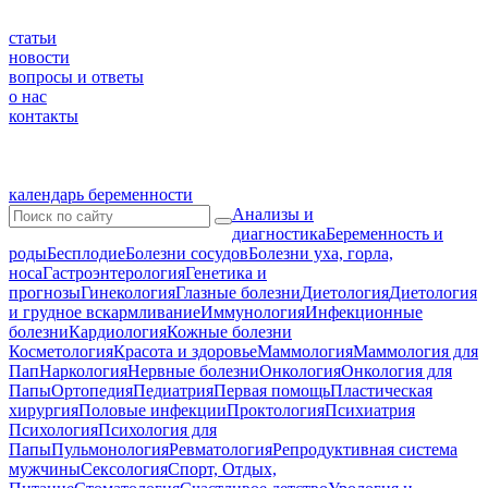
статьи
новости
вопросы и ответы
о нас
контакты
календарь беременности
Анализы и
диагностика
Беременность и
роды
Бесплодие
Болезни сосудов
Болезни уха, горла,
носа
Гастроэнтерология
Генетика и
прогнозы
Гинекология
Глазные болезни
Диетология
Диетология
и грудное вскармливание
Иммунология
Инфекционные
болезни
Кардиология
Кожные болезни
Косметология
Красота и здоровье
Маммология
Маммология для
Пап
Наркология
Нервные болезни
Онкология
Онкология для
Папы
Ортопедия
Педиатрия
Первая помощь
Пластическая
хирургия
Половые инфекции
Проктология
Психиатрия
Психология
Психология для
Папы
Пульмонология
Ревматология
Репродуктивная система
мужчины
Сексология
Спорт, Отдых,