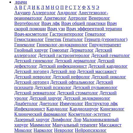
врачи
А
В
Г
Д
И
К
Л
М
Н
О
П
Р
С
Т
У
Ф
Х
Ч
Э
Акушер
Аллерголог
Андролог
Анестезиолог-
реаниматолог
Аритмолог
Артролог
Венеролог
Вертебролог
Врач лфк
Врач общей практики
Врач
скорой помощи
Врач узи
Врач эфферентной терапии
Врач-косметолог
Гастроэнтеролог
Гематолог
Гемостазиолог
Генетик
Гепатолог
Гериатр (геронтолог)
Гинеколог
Гинеколог-эндокринолог
Гирудотерапевт
Гнойный хирург
Гомеопат
Дерматолог
Детский
аллерголог
Детский гастроэнтеролог
Детский гематолог
Детский гинеколог
Детский дерматолог
Детский
дефектолог
Детский инфекционист
Детский кардиолог
Детский логопед
Детский лор
Детский массажист
Детский невролог
Детский нефролог
Детский онколог
Детский ортопед
Детский офтальмолог
Детский
психиатр
Детский психолог
Детский пульмонолог
Детский ревматолог
Детский стоматолог
Детский
уролог
Детский хирург
Детский эндокринолог
Диабетолог
Диетолог
Иммунолог
Инструктор лфк
Инфекционист
Кардиолог
Кардиохирург
Кинезиолог
Клинический фармаколог
Косметолог-эстетист
Лазерный хирург
Лимфолог
Лор
Малоинвазивный
хирург
Маммолог
Мануальный терапевт
Массажист
Миколог
Нарколог
Невролог
Нейропсихолог