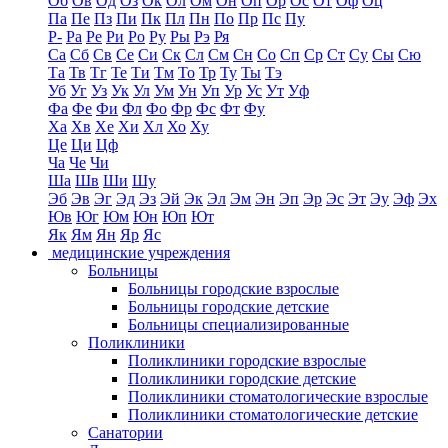
Об
Ов
Од
Оз
Ок
Ол
Ом
Он
Оп
Ор
Ос
От
Оф
Оц
Па
Пе
Пз
Пи
Пк
Пл
Пн
По
Пр
Пс
Пу
Р-
Ра
Ре
Ри
Ро
Ру
Ры
Рэ
Ря
Са
Сб
Св
Се
Си
Ск
Сл
См
Сн
Со
Сп
Ср
Ст
Су
Сы
Сю
Та
Тв
Тг
Те
Ти
Тм
То
Тр
Ту
Ты
Тэ
Уб
Уг
Уз
Ук
Ул
Ум
Ун
Уп
Ур
Ус
Ут
Уф
Фа
Фе
Фи
Фл
Фо
Фр
Фс
Фт
Фу
Ха
Хв
Хе
Хи
Хл
Хо
Ху
Це
Ци
Цф
Ча
Че
Чи
Ша
Шв
Ши
Шу
Эб
Эв
Эг
Эд
Эз
Эй
Эк
Эл
Эм
Эн
Эп
Эр
Эс
Эт
Эу
Эф
Эх
Юв
Юг
Юм
Юн
Юп
Ют
Як
Ям
Ян
Яр
Яс
медицинские учреждения
Больницы
Больницы городские взрослые
Больницы городские детские
Больницы специализированные
Поликлиники
Поликлиники городские взрослые
Поликлиники городские детские
Поликлиники стоматологические взрослые
Поликлиники стоматологические детские
Санатории