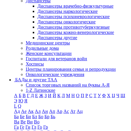
Диспансеры
Диспансеры врачебно-физкультурные
Диспансеры наркологические
Диспансеры психоневрологические
Диспансеры онкологические
Диспансеры противотуберкулезные
Диспансеры кожно-венерологические
Диспансеры другие
Медицинские центры
Родильные дома
Женские консультации
Госпитали для ветеранов войн
Хосписы
Центры планирования семьи и репродукции
Онкологические учреждения
БАДы и другие ТАА
Список торговых названий на буквы А-Я
1-Z Латинские
А
Б
В
Г
Д
Е
Ж
З
И
Й
К
Л
М
Н
О
П
Р
С
Т
У
Ф
Х
Ц
Ч
Ш
Э
Ю
Я
L
Q
Ад
Ае
Ак
Ал
Ан
Ап
Ар
Ас
Ат
Ац
Ба
Бе
Би
Бл
Бо
Бр
Бь
Ва
Ве
Ви
Во
Га
Ге
Ги
Гл
Го
Гр