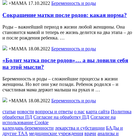
+МАМА 17.10.2022
Беременность и роды
Сокращение матки после родов: какая норма?
Роды – важнейший период в жизни любой женщины. Она
становится мамой и теперь ее жизнь делится на два этапа – до
и после рождения ребенка. …
+МАМА 18.08.2022
Беременность и роды
«Болит матка после родов»… а вы ловили себя
на этой мысли?
Беременность и роды – сложнейшие процессы в жизни
женщины. Но вот они уже позади. Ребенок родился – и
счастливая мама держит малыша на руках и …
+МАМА 18.08.2022
Беременность и роды
статьи
новости
вопросы и ответы
о нас
карта сайта
Политика
обработки ПД
Согласие на обработку ПД
Согласие на
использование Cookie
календарь беременности
лекарства и субстанции
БАДы и
другие ТАА
медицинские учреждения
врачи
анализы и