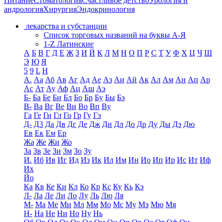
Питание
Стоматология
Счастливое детство
Урология и
андрология
Хирургия
Эндокринология
лекарства и субстанции
Список торговых названий на буквы А-Я
1-Z Латинские
А
Б
В
Г
Д
Е
Ж
З
И
Й
К
Л
М
Н
О
П
Р
С
Т
У
Ф
Х
Ц
Ч
Ш
Э
Ю
Я
5
9
L
H
А.
Аа
Аб
Ав
Аг
Ад
Ае
Аз
Аи
Ай
Ак
Ал
Ам
Ан
Ап
Ар
Ас
Ат
Ау
Аф
Ац
Аш
Аэ
Б-
Ба
Бе
Би
Бл
Бо
Бр
Бу
Бы
Бэ
В-
Ва
Вг
Ве
Ви
Во
Вп
Ву
Га
Ге
Ги
Гл
Го
Гр
Гу
Гэ
Д-
Д3
Да
Дв
Дг
Де
Дж
Ди
Дл
До
Др
Ду
Ды
Дэ
Дю
Ев
Ек
Ем
Ер
Жа
Же
Жи
Жо
За
Зв
Зе
Зи
Зм
Зо
Зу
И.
Иб
Ив
Иг
Ид
Из
Ик
Ил
Им
Ин
Ио
Ип
Ир
Ис
Ит
Иф
Их
Йо
Ка
Кв
Ке
Ки
Кл
Ко
Кр
Кс
Ку
Кь
Кэ
Л-
Ла
Ле
Ли
Ло
Лу
Ль
Лю
Ля
М-
Ма
Ме
Ми
Мл
Мм
Мо
Мс
Му
Мэ
Мю
Мя
Н-
На
Не
Ни
Но
Ну
Нь