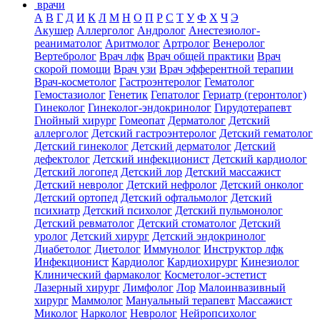
врачи
А
В
Г
Д
И
К
Л
М
Н
О
П
Р
С
Т
У
Ф
Х
Ч
Э
Акушер
Аллерголог
Андролог
Анестезиолог-
реаниматолог
Аритмолог
Артролог
Венеролог
Вертебролог
Врач лфк
Врач общей практики
Врач
скорой помощи
Врач узи
Врач эфферентной терапии
Врач-косметолог
Гастроэнтеролог
Гематолог
Гемостазиолог
Генетик
Гепатолог
Гериатр (геронтолог)
Гинеколог
Гинеколог-эндокринолог
Гирудотерапевт
Гнойный хирург
Гомеопат
Дерматолог
Детский
аллерголог
Детский гастроэнтеролог
Детский гематолог
Детский гинеколог
Детский дерматолог
Детский
дефектолог
Детский инфекционист
Детский кардиолог
Детский логопед
Детский лор
Детский массажист
Детский невролог
Детский нефролог
Детский онколог
Детский ортопед
Детский офтальмолог
Детский
психиатр
Детский психолог
Детский пульмонолог
Детский ревматолог
Детский стоматолог
Детский
уролог
Детский хирург
Детский эндокринолог
Диабетолог
Диетолог
Иммунолог
Инструктор лфк
Инфекционист
Кардиолог
Кардиохирург
Кинезиолог
Клинический фармаколог
Косметолог-эстетист
Лазерный хирург
Лимфолог
Лор
Малоинвазивный
хирург
Маммолог
Мануальный терапевт
Массажист
Миколог
Нарколог
Невролог
Нейропсихолог