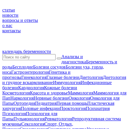
статьи
новости
вопросы и ответы
о нас
контакты
календарь беременности
Анализы и
диагностика
Беременность и
роды
Бесплодие
Болезни сосудов
Болезни уха, горла,
носа
Гастроэнтерология
Генетика и
прогнозы
Гинекология
Глазные болезни
Диетология
Диетология
и грудное вскармливание
Иммунология
Инфекционные
болезни
Кардиология
Кожные болезни
Косметология
Красота и здоровье
Маммология
Маммология для
Пап
Наркология
Нервные болезни
Онкология
Онкология для
Папы
Ортопедия
Педиатрия
Первая помощь
Пластическая
хирургия
Половые инфекции
Проктология
Психиатрия
Психология
Психология для
Папы
Пульмонология
Ревматология
Репродуктивная система
мужчины
Сексология
Спорт, Отдых,