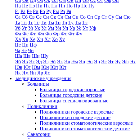
Об
Ов
Од
Оз
Ок
Ол
Ом
Он
Оп
Ор
Ос
От
Оф
Оц
Па
Пе
Пз
Пи
Пк
Пл
Пн
По
Пр
Пс
Пу
Р-
Ра
Ре
Ри
Ро
Ру
Ры
Рэ
Ря
Са
Сб
Св
Се
Си
Ск
Сл
См
Сн
Со
Сп
Ср
Ст
Су
Сы
Сю
Та
Тв
Тг
Те
Ти
Тм
То
Тр
Ту
Ты
Тэ
Уб
Уг
Уз
Ук
Ул
Ум
Ун
Уп
Ур
Ус
Ут
Уф
Фа
Фе
Фи
Фл
Фо
Фр
Фс
Фт
Фу
Ха
Хв
Хе
Хи
Хл
Хо
Ху
Це
Ци
Цф
Ча
Че
Чи
Ша
Шв
Ши
Шу
Эб
Эв
Эг
Эд
Эз
Эй
Эк
Эл
Эм
Эн
Эп
Эр
Эс
Эт
Эу
Эф
Эх
Юв
Юг
Юм
Юн
Юп
Ют
Як
Ям
Ян
Яр
Яс
медицинские учреждения
Больницы
Больницы городские взрослые
Больницы городские детские
Больницы специализированные
Поликлиники
Поликлиники городские взрослые
Поликлиники городские детские
Поликлиники стоматологические взрослые
Поликлиники стоматологические детские
Санатории