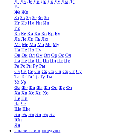
Д-
Да
Де
Ди
До
Др
Ду
Ды
Дя
Е-
Же
Жи
За
Зв
Зд
Зе
Зи
Зо
Иг
Из
Им
Ин
Ип
Йо
Ка
Ке
Ки
Кл
Ко
Кр
Ку
Ла
Ле
Ли
Ль
Лю
Ма
Ме
Ми
Мо
Мс
Му
На
Не
Но
Ну
Ов
Ок
Ол
Ом
Оп
Ор
Ос
Оч
Па
Пе
Пи
Пл
По
Пр
Пс
Пу
Ра
Ре
Ри
Ру
Ры
Са
Св
Се
Си
Ск
Со
Сп
Ср
Ст
Су
Та
Те
Ти
Тр
Ту
Ты
Ул
Ур
Фа
Фе
Фи
Фл
Фо
Фр
Фу
Фэ
Ха
Хв
Хе
Хи
Хо
Це
Ци
Ча
Че
Ша
Ши
Эй
Эк
Эл
Эн
Эр
Эс
Юн
Ян
анализы и процедуры