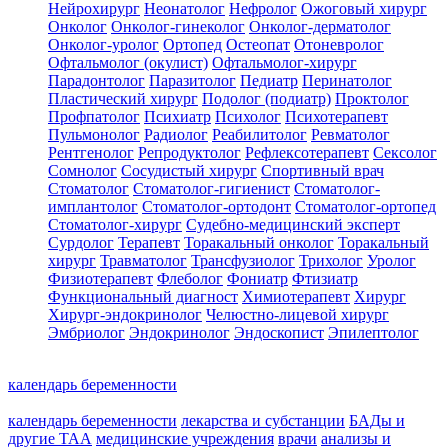
Нейрохирург
Неонатолог
Нефролог
Ожоговый хирург
Онколог
Онколог-гинеколог
Онколог-дерматолог
Онколог-уролог
Ортопед
Остеопат
Отоневролог
Офтальмолог (окулист)
Офтальмолог-хирург
Парадонтолог
Паразитолог
Педиатр
Перинатолог
Пластический хирург
Подолог (подиатр)
Проктолог
Профпатолог
Психиатр
Психолог
Психотерапевт
Пульмонолог
Радиолог
Реабилитолог
Ревматолог
Рентгенолог
Репродуктолог
Рефлексотерапевт
Сексолог
Сомнолог
Сосудистый хирург
Спортивный врач
Стоматолог
Стоматолог-гигиенист
Стоматолог-
имплантолог
Стоматолог-ортодонт
Стоматолог-ортопед
Стоматолог-хирург
Судебно-медицинский эксперт
Сурдолог
Терапевт
Торакальный онколог
Торакальный
хирург
Травматолог
Трансфузиолог
Трихолог
Уролог
Физиотерапевт
Флеболог
Фониатр
Фтизиатр
Функциональный диагност
Химиотерапевт
Хирург
Хирург-эндокринолог
Челюстно-лицевой хирург
Эмбриолог
Эндокринолог
Эндоскопист
Эпилептолог
календарь беременности
календарь беременности
лекарства и субстанции
БАДы и
другие ТАА
медицинские учреждения
врачи
анализы и