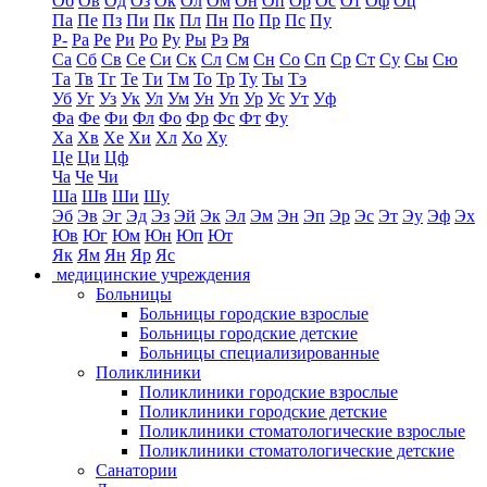
Об
Ов
Од
Оз
Ок
Ол
Ом
Он
Оп
Ор
Ос
От
Оф
Оц
Па
Пе
Пз
Пи
Пк
Пл
Пн
По
Пр
Пс
Пу
Р-
Ра
Ре
Ри
Ро
Ру
Ры
Рэ
Ря
Са
Сб
Св
Се
Си
Ск
Сл
См
Сн
Со
Сп
Ср
Ст
Су
Сы
Сю
Та
Тв
Тг
Те
Ти
Тм
То
Тр
Ту
Ты
Тэ
Уб
Уг
Уз
Ук
Ул
Ум
Ун
Уп
Ур
Ус
Ут
Уф
Фа
Фе
Фи
Фл
Фо
Фр
Фс
Фт
Фу
Ха
Хв
Хе
Хи
Хл
Хо
Ху
Це
Ци
Цф
Ча
Че
Чи
Ша
Шв
Ши
Шу
Эб
Эв
Эг
Эд
Эз
Эй
Эк
Эл
Эм
Эн
Эп
Эр
Эс
Эт
Эу
Эф
Эх
Юв
Юг
Юм
Юн
Юп
Ют
Як
Ям
Ян
Яр
Яс
медицинские учреждения
Больницы
Больницы городские взрослые
Больницы городские детские
Больницы специализированные
Поликлиники
Поликлиники городские взрослые
Поликлиники городские детские
Поликлиники стоматологические взрослые
Поликлиники стоматологические детские
Санатории