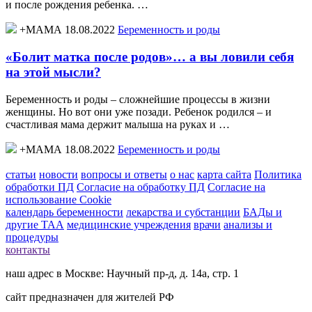
и после рождения ребенка. …
+МАМА 18.08.2022
Беременность и роды
«Болит матка после родов»… а вы ловили себя
на этой мысли?
Беременность и роды – сложнейшие процессы в жизни
женщины. Но вот они уже позади. Ребенок родился – и
счастливая мама держит малыша на руках и …
+МАМА 18.08.2022
Беременность и роды
статьи
новости
вопросы и ответы
о нас
карта сайта
Политика
обработки ПД
Согласие на обработку ПД
Согласие на
использование Cookie
календарь беременности
лекарства и субстанции
БАДы и
другие ТАА
медицинские учреждения
врачи
анализы и
процедуры
контакты
наш адрес в Москве: Научный пр-д, д. 14а, стр. 1
сайт предназначен для жителей РФ