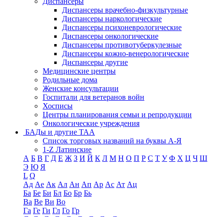
Диспансеры
Диспансеры врачебно-физкультурные
Диспансеры наркологические
Диспансеры психоневрологические
Диспансеры онкологические
Диспансеры противотуберкулезные
Диспансеры кожно-венерологические
Диспансеры другие
Медицинские центры
Родильные дома
Женские консультации
Госпитали для ветеранов войн
Хосписы
Центры планирования семьи и репродукции
Онкологические учреждения
БАДы и другие ТАА
Список торговых названий на буквы А-Я
1-Z Латинские
А
Б
В
Г
Д
Е
Ж
З
И
Й
К
Л
М
Н
О
П
Р
С
Т
У
Ф
Х
Ц
Ч
Ш
Э
Ю
Я
L
Q
Ад
Ае
Ак
Ал
Ан
Ап
Ар
Ас
Ат
Ац
Ба
Бе
Би
Бл
Бо
Бр
Бь
Ва
Ве
Ви
Во
Га
Ге
Ги
Гл
Го
Гр