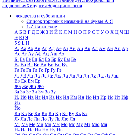
Питание
Стоматология
Счастливое детство
Урология и
андрология
Хирургия
Эндокринология
лекарства и субстанции
Список торговых названий на буквы А-Я
1-Z Латинские
А
Б
В
Г
Д
Е
Ж
З
И
Й
К
Л
М
Н
О
П
Р
С
Т
У
Ф
Х
Ц
Ч
Ш
Э
Ю
Я
5
9
L
H
А.
Аа
Аб
Ав
Аг
Ад
Ае
Аз
Аи
Ай
Ак
Ал
Ам
Ан
Ап
Ар
Ас
Ат
Ау
Аф
Ац
Аш
Аэ
Б-
Ба
Бе
Би
Бл
Бо
Бр
Бу
Бы
Бэ
В-
Ва
Вг
Ве
Ви
Во
Вп
Ву
Га
Ге
Ги
Гл
Го
Гр
Гу
Гэ
Д-
Д3
Да
Дв
Дг
Де
Дж
Ди
Дл
До
Др
Ду
Ды
Дэ
Дю
Ев
Ек
Ем
Ер
Жа
Же
Жи
Жо
За
Зв
Зе
Зи
Зм
Зо
Зу
И.
Иб
Ив
Иг
Ид
Из
Ик
Ил
Им
Ин
Ио
Ип
Ир
Ис
Ит
Иф
Их
Йо
Ка
Кв
Ке
Ки
Кл
Ко
Кр
Кс
Ку
Кь
Кэ
Л-
Ла
Ле
Ли
Ло
Лу
Ль
Лю
Ля
М-
Ма
Ме
Ми
Мл
Мм
Мо
Мс
Му
Мэ
Мю
Мя
Н-
На
Не
Ни
Но
Ну
Нь