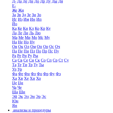
Д-
Да
Де
Ди
До
Др
Ду
Ды
Дя
Е-
Же
Жи
За
Зв
Зд
Зе
Зи
Зо
Иг
Из
Им
Ин
Ип
Йо
Ка
Ке
Ки
Кл
Ко
Кр
Ку
Ла
Ле
Ли
Ль
Лю
Ма
Ме
Ми
Мо
Мс
Му
На
Не
Но
Ну
Ов
Ок
Ол
Ом
Оп
Ор
Ос
Оч
Па
Пе
Пи
Пл
По
Пр
Пс
Пу
Ра
Ре
Ри
Ру
Ры
Са
Св
Се
Си
Ск
Со
Сп
Ср
Ст
Су
Та
Те
Ти
Тр
Ту
Ты
Ул
Ур
Фа
Фе
Фи
Фл
Фо
Фр
Фу
Фэ
Ха
Хв
Хе
Хи
Хо
Це
Ци
Ча
Че
Ша
Ши
Эй
Эк
Эл
Эн
Эр
Эс
Юн
Ян
анализы и процедуры