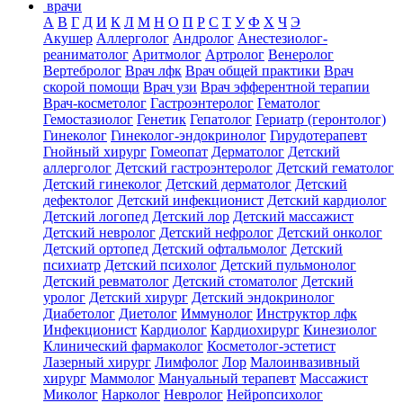
врачи
А
В
Г
Д
И
К
Л
М
Н
О
П
Р
С
Т
У
Ф
Х
Ч
Э
Акушер
Аллерголог
Андролог
Анестезиолог-
реаниматолог
Аритмолог
Артролог
Венеролог
Вертебролог
Врач лфк
Врач общей практики
Врач
скорой помощи
Врач узи
Врач эфферентной терапии
Врач-косметолог
Гастроэнтеролог
Гематолог
Гемостазиолог
Генетик
Гепатолог
Гериатр (геронтолог)
Гинеколог
Гинеколог-эндокринолог
Гирудотерапевт
Гнойный хирург
Гомеопат
Дерматолог
Детский
аллерголог
Детский гастроэнтеролог
Детский гематолог
Детский гинеколог
Детский дерматолог
Детский
дефектолог
Детский инфекционист
Детский кардиолог
Детский логопед
Детский лор
Детский массажист
Детский невролог
Детский нефролог
Детский онколог
Детский ортопед
Детский офтальмолог
Детский
психиатр
Детский психолог
Детский пульмонолог
Детский ревматолог
Детский стоматолог
Детский
уролог
Детский хирург
Детский эндокринолог
Диабетолог
Диетолог
Иммунолог
Инструктор лфк
Инфекционист
Кардиолог
Кардиохирург
Кинезиолог
Клинический фармаколог
Косметолог-эстетист
Лазерный хирург
Лимфолог
Лор
Малоинвазивный
хирург
Маммолог
Мануальный терапевт
Массажист
Миколог
Нарколог
Невролог
Нейропсихолог