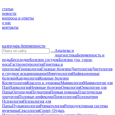
статьи
новости
вопросы и ответы
о нас
контакты
календарь беременности
Анализы и
диагностика
Беременность и
роды
Бесплодие
Болезни сосудов
Болезни уха, горла,
носа
Гастроэнтерология
Генетика и
прогнозы
Гинекология
Глазные болезни
Диетология
Диетология
и грудное вскармливание
Иммунология
Инфекционные
болезни
Кардиология
Кожные болезни
Косметология
Красота и здоровье
Маммология
Маммология для
Пап
Наркология
Нервные болезни
Онкология
Онкология для
Папы
Ортопедия
Педиатрия
Первая помощь
Пластическая
хирургия
Половые инфекции
Проктология
Психиатрия
Психология
Психология для
Папы
Пульмонология
Ревматология
Репродуктивная система
мужчины
Сексология
Спорт, Отдых,