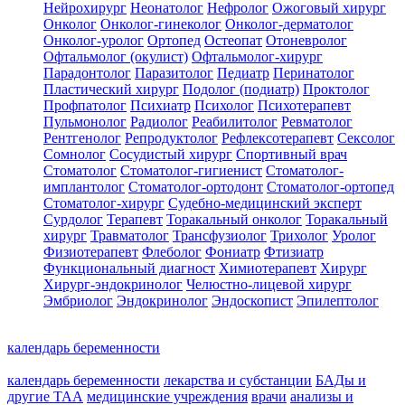
Нейрохирург
Неонатолог
Нефролог
Ожоговый хирург
Онколог
Онколог-гинеколог
Онколог-дерматолог
Онколог-уролог
Ортопед
Остеопат
Отоневролог
Офтальмолог (окулист)
Офтальмолог-хирург
Парадонтолог
Паразитолог
Педиатр
Перинатолог
Пластический хирург
Подолог (подиатр)
Проктолог
Профпатолог
Психиатр
Психолог
Психотерапевт
Пульмонолог
Радиолог
Реабилитолог
Ревматолог
Рентгенолог
Репродуктолог
Рефлексотерапевт
Сексолог
Сомнолог
Сосудистый хирург
Спортивный врач
Стоматолог
Стоматолог-гигиенист
Стоматолог-
имплантолог
Стоматолог-ортодонт
Стоматолог-ортопед
Стоматолог-хирург
Судебно-медицинский эксперт
Сурдолог
Терапевт
Торакальный онколог
Торакальный
хирург
Травматолог
Трансфузиолог
Трихолог
Уролог
Физиотерапевт
Флеболог
Фониатр
Фтизиатр
Функциональный диагност
Химиотерапевт
Хирург
Хирург-эндокринолог
Челюстно-лицевой хирург
Эмбриолог
Эндокринолог
Эндоскопист
Эпилептолог
календарь беременности
календарь беременности
лекарства и субстанции
БАДы и
другие ТАА
медицинские учреждения
врачи
анализы и