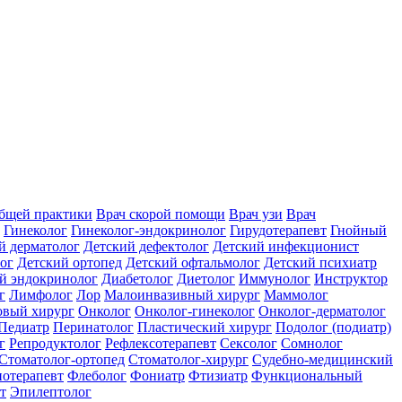
общей практики
Врач скорой помощи
Врач узи
Врач
Гинеколог
Гинеколог-эндокринолог
Гирудотерапевт
Гнойный
й дерматолог
Детский дефектолог
Детский инфекционист
ог
Детский ортопед
Детский офтальмолог
Детский психиатр
й эндокринолог
Диабетолог
Диетолог
Иммунолог
Инструктор
г
Лимфолог
Лор
Малоинвазивный хирург
Маммолог
вый хирург
Онколог
Онколог-гинеколог
Онколог-дерматолог
Педиатр
Перинатолог
Пластический хирург
Подолог (подиатр)
г
Репродуктолог
Рефлексотерапевт
Сексолог
Сомнолог
Стоматолог-ортопед
Стоматолог-хирург
Судебно-медицинский
отерапевт
Флеболог
Фониатр
Фтизиатр
Функциональный
т
Эпилептолог