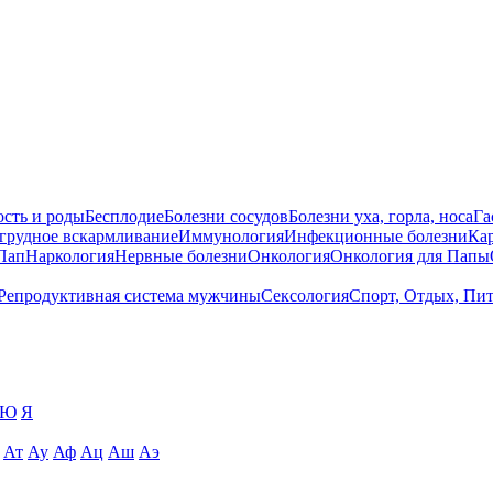
сть и роды
Бесплодие
Болезни сосудов
Болезни уха, горла, носа
Га
 грудное вскармливание
Иммунология
Инфекционные болезни
Ка
Пап
Наркология
Нервные болезни
Онкология
Онкология для Папы
Репродуктивная система мужчины
Сексология
Спорт, Отдых, Пи
Ю
Я
Ат
Ау
Аф
Ац
Аш
Аэ