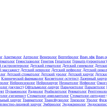
ог
Аритмолог
Артролог
Венеролог
Вертебролог
Врач лфк
Врач 
Гематолог
Гемостазиолог
Генетик
Гепатолог
Гериатр (геронтолог)
й гастроэнтеролог
Детский гематолог
Детский гинеколог
Детски
й массажист
Детский невролог
Детский нефролог
Детский онкол
олог
Детский стоматолог
Детский уролог
Детский хирург
Детски
г
Клинический фармаколог
Косметолог-эстетист
Лазерный хирур
ролог
Нейропсихолог
Нейрохирург
Неонатолог
Нефролог
Ожого
олог (окулист)
Офтальмолог-хирург
Парадонтолог
Паразитолог
евт
Пульмонолог
Радиолог
Реабилитолог
Ревматолог
Рентгеноло
олог-гигиенист
Стоматолог-имплантолог
Стоматолог-ортодонт
льный хирург
Травматолог
Трансфузиолог
Трихолог
Уролог
Физи
елюстно-лицевой хирург
Эмбриолог
Эндокринолог
Эндоскопис