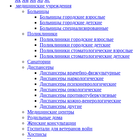
Як
Ям
Ян
Яр
Яс
медицинские учреждения
Больницы
Больницы городские взрослые
Больницы городские детские
Больницы специализированные
Поликлиники
Поликлиники городские взрослые
Поликлиники городские детские
Поликлиники стоматологические взрослые
Поликлиники стоматологические детские
Санатории
Диспансеры
Диспансеры врачебно-физкультурные
Диспансеры наркологические
Диспансеры психоневрологические
Диспансеры онкологические
Диспансеры противотуберкулезные
Диспансеры кожно-венерологические
Диспансеры другие
Медицинские центры
Родильные дома
Женские консультации
Госпитали для ветеранов войн
Хосписы