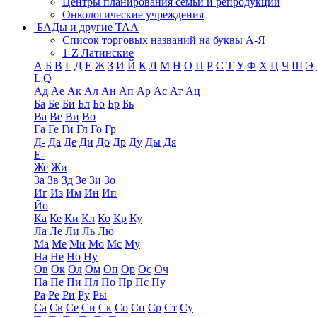
Центры планирования семьи и репродукции
Онкологические учреждения
БАДы и другие ТАА
Список торговых названий на буквы А-Я
1-Z Латинские
А
Б
В
Г
Д
Е
Ж
З
И
Й
К
Л
М
Н
О
П
Р
С
Т
У
Ф
Х
Ц
Ч
Ш
Э
L
Q
Ад
Ае
Ак
Ал
Ан
Ап
Ар
Ас
Ат
Ац
Ба
Бе
Би
Бл
Бо
Бр
Бь
Ва
Ве
Ви
Во
Га
Ге
Ги
Гл
Го
Гр
Д-
Да
Де
Ди
До
Др
Ду
Ды
Дя
Е-
Же
Жи
За
Зв
Зд
Зе
Зи
Зо
Иг
Из
Им
Ин
Ип
Йо
Ка
Ке
Ки
Кл
Ко
Кр
Ку
Ла
Ле
Ли
Ль
Лю
Ма
Ме
Ми
Мо
Мс
Му
На
Не
Но
Ну
Ов
Ок
Ол
Ом
Оп
Ор
Ос
Оч
Па
Пе
Пи
Пл
По
Пр
Пс
Пу
Ра
Ре
Ри
Ру
Ры
Са
Св
Се
Си
Ск
Со
Сп
Ср
Ст
Су