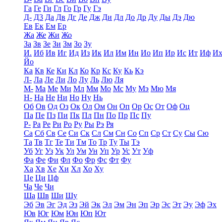
Га
Ге
Ги
Гл
Го
Гр
Гу
Гэ
Д-
Д3
Да
Дв
Дг
Де
Дж
Ди
Дл
До
Др
Ду
Ды
Дэ
Дю
Ев
Ек
Ем
Ер
Жа
Же
Жи
Жо
За
Зв
Зе
Зи
Зм
Зо
Зу
И.
Иб
Ив
Иг
Ид
Из
Ик
Ил
Им
Ин
Ио
Ип
Ир
Ис
Ит
Иф
И
Йо
Ка
Кв
Ке
Ки
Кл
Ко
Кр
Кс
Ку
Кь
Кэ
Л-
Ла
Ле
Ли
Ло
Лу
Ль
Лю
Ля
М-
Ма
Ме
Ми
Мл
Мм
Мо
Мс
Му
Мэ
Мю
Мя
Н-
На
Не
Ни
Но
Ну
Нь
Об
Ов
Од
Оз
Ок
Ол
Ом
Он
Оп
Ор
Ос
От
Оф
Оц
Па
Пе
Пз
Пи
Пк
Пл
Пн
По
Пр
Пс
Пу
Р-
Ра
Ре
Ри
Ро
Ру
Ры
Рэ
Ря
Са
Сб
Св
Се
Си
Ск
Сл
См
Сн
Со
Сп
Ср
Ст
Су
Сы
Сю
Та
Тв
Тг
Те
Ти
Тм
То
Тр
Ту
Ты
Тэ
Уб
Уг
Уз
Ук
Ул
Ум
Ун
Уп
Ур
Ус
Ут
Уф
Фа
Фе
Фи
Фл
Фо
Фр
Фс
Фт
Фу
Ха
Хв
Хе
Хи
Хл
Хо
Ху
Це
Ци
Цф
Ча
Че
Чи
Ша
Шв
Ши
Шу
Эб
Эв
Эг
Эд
Эз
Эй
Эк
Эл
Эм
Эн
Эп
Эр
Эс
Эт
Эу
Эф
Эх
Юв
Юг
Юм
Юн
Юп
Ют