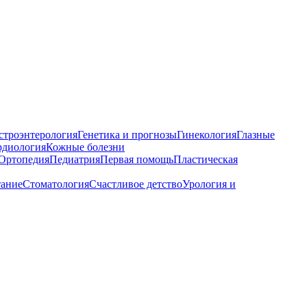
строэнтерология
Генетика и прогнозы
Гинекология
Глазные
рдиология
Кожные болезни
Ортопедия
Педиатрия
Первая помощь
Пластическая
тание
Стоматология
Счастливое детство
Урология и