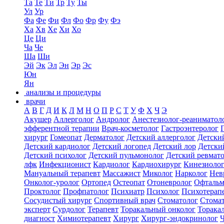
Та
Те
Ти
Тр
Ту
Ты
Ул
Ур
Фа
Фе
Фи
Фл
Фо
Фр
Фу
Фэ
Ха
Хв
Хе
Хи
Хо
Це
Ци
Ча
Че
Ша
Ши
Эй
Эк
Эл
Эн
Эр
Эс
Юн
Ян
анализы и процедуры
врачи
А
В
Г
Д
И
К
Л
М
Н
О
П
Р
С
Т
У
Ф
Х
Ч
Э
Акушер
Аллерголог
Андролог
Анестезиолог-реаниматол
эфферентной терапии
Врач-косметолог
Гастроэнтеролог
хирург
Гомеопат
Дерматолог
Детский аллерголог
Детски
Детский кардиолог
Детский логопед
Детский лор
Детски
Детский психолог
Детский пульмонолог
Детский ревмат
лфк
Инфекционист
Кардиолог
Кардиохирург
Кинезиоло
Мануальный терапевт
Массажист
Миколог
Нарколог
Нев
Онколог-уролог
Ортопед
Остеопат
Отоневролог
Офтальм
Проктолог
Профпатолог
Психиатр
Психолог
Психотерап
Сосудистый хирург
Спортивный врач
Стоматолог
Стомат
эксперт
Сурдолог
Терапевт
Торакальный онколог
Торака
диагност
Химиотерапевт
Хирург
Хирург-эндокринолог
Ч