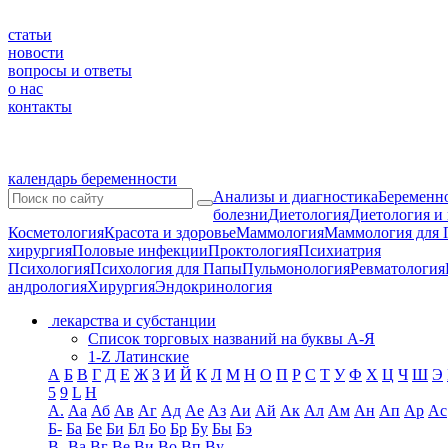
статьи
новости
вопросы и ответы
о нас
контакты
календарь беременности
Анализы и диагностика
Беременно
болезни
Диетология
Диетология и
Косметология
Красота и здоровье
Маммология
Маммология для 
хирургия
Половые инфекции
Проктология
Психиатрия
Психология
Психология для Папы
Пульмонология
Ревматология
андрология
Хирургия
Эндокринология
лекарства и субстанции
Список торговых названий на буквы А-Я
1-Z Латинские
А
Б
В
Г
Д
Е
Ж
З
И
Й
К
Л
М
Н
О
П
Р
С
Т
У
Ф
Х
Ц
Ч
Ш
Э
5
9
L
H
А.
Аа
Аб
Ав
Аг
Ад
Ае
Аз
Аи
Ай
Ак
Ал
Ам
Ан
Ап
Ар
Ас
Б-
Ба
Бе
Би
Бл
Бо
Бр
Бу
Бы
Бэ
В-
Ва
Вг
Ве
Ви
Во
Вп
Ву