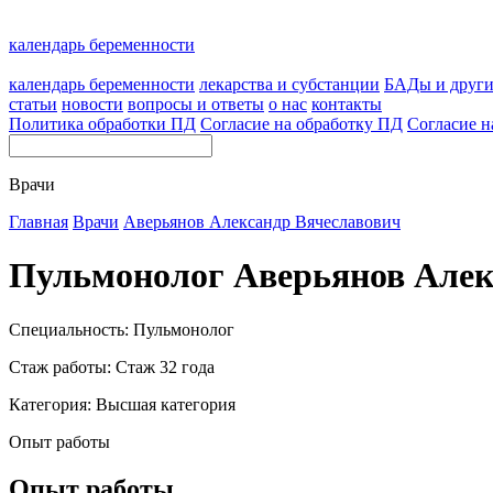
календарь беременности
календарь беременности
лекарства и субстанции
БАДы и друг
статьи
новости
вопросы и ответы
о нас
контакты
Политика обработки ПД
Согласие на обработку ПД
Согласие н
Врачи
Главная
Врачи
Аверьянов Александр Вячеславович
Пульмонолог Аверьянов Алек
Специальность: Пульмонолог
Стаж работы: Стаж 32 года
Категория: Высшая категория
Опыт работы
Опыт работы