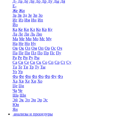
Д-
Да
Де
Ди
До
Др
Ду
Ды
Дя
Е-
Же
Жи
За
Зв
Зд
Зе
Зи
Зо
Иг
Из
Им
Ин
Ип
Йо
Ка
Ке
Ки
Кл
Ко
Кр
Ку
Ла
Ле
Ли
Ль
Лю
Ма
Ме
Ми
Мо
Мс
Му
На
Не
Но
Ну
Ов
Ок
Ол
Ом
Оп
Ор
Ос
Оч
Па
Пе
Пи
Пл
По
Пр
Пс
Пу
Ра
Ре
Ри
Ру
Ры
Са
Св
Се
Си
Ск
Со
Сп
Ср
Ст
Су
Та
Те
Ти
Тр
Ту
Ты
Ул
Ур
Фа
Фе
Фи
Фл
Фо
Фр
Фу
Фэ
Ха
Хв
Хе
Хи
Хо
Це
Ци
Ча
Че
Ша
Ши
Эй
Эк
Эл
Эн
Эр
Эс
Юн
Ян
анализы и процедуры