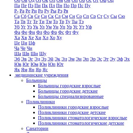
Об
Ов
Од
Оз
Ок
Ол
Ом
Он
Оп
Ор
Ос
От
Оф
Оц
Па
Пе
Пз
Пи
Пк
Пл
Пн
По
Пр
Пс
Пу
Р-
Ра
Ре
Ри
Ро
Ру
Ры
Рэ
Ря
Са
Сб
Св
Се
Си
Ск
Сл
См
Сн
Со
Сп
Ср
Ст
Су
Сы
Сю
Та
Тв
Тг
Те
Ти
Тм
То
Тр
Ту
Ты
Тэ
Уб
Уг
Уз
Ук
Ул
Ум
Ун
Уп
Ур
Ус
Ут
Уф
Фа
Фе
Фи
Фл
Фо
Фр
Фс
Фт
Фу
Ха
Хв
Хе
Хи
Хл
Хо
Ху
Це
Ци
Цф
Ча
Че
Чи
Ша
Шв
Ши
Шу
Эб
Эв
Эг
Эд
Эз
Эй
Эк
Эл
Эм
Эн
Эп
Эр
Эс
Эт
Эу
Эф
Эх
Юв
Юг
Юм
Юн
Юп
Ют
Як
Ям
Ян
Яр
Яс
медицинские учреждения
Больницы
Больницы городские взрослые
Больницы городские детские
Больницы специализированные
Поликлиники
Поликлиники городские взрослые
Поликлиники городские детские
Поликлиники стоматологические взрослые
Поликлиники стоматологические детские
Санатории