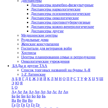
Диспансеры
Диспансеры врачебно-физкультурные
Диспансеры наркологические
Диспансеры психоневрологические
Диспансеры онкологические
Диспансеры противотуберкулезные
Диспансеры кожно-венерологические
Диспансеры другие
Медицинские центры
Родильные дома
Женские консультации
Госпитали для ветеранов войн
Хосписы
Центры планирования семьи и репродукции
Онкологические учреждения
БАДы и другие ТАА
Список торговых названий на буквы А-Я
1-Z Латинские
А
Б
В
Г
Д
Е
Ж
З
И
Й
К
Л
М
Н
О
П
Р
С
Т
У
Ф
Х
Ц
Ч
Ш
Э
Ю
Я
L
Q
Ад
Ае
Ак
Ал
Ан
Ап
Ар
Ас
Ат
Ац
Ба
Бе
Би
Бл
Бо
Бр
Бь
Ва
Ве
Ви
Во
Га
Ге
Ги
Гл
Го
Гр