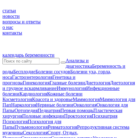
статьи
новости
вопросы и ответы
о нас
контакты
календарь беременности
Анализы и
диагностика
Беременность и
роды
Бесплодие
Болезни сосудов
Болезни уха, горла,
носа
Гастроэнтерология
Генетика и
прогнозы
Гинекология
Глазные болезни
Диетология
Диетология
и грудное вскармливание
Иммунология
Инфекционные
болезни
Кардиология
Кожные болезни
Косметология
Красота и здоровье
Маммология
Маммология для
Пап
Наркология
Нервные болезни
Онкология
Онкология для
Папы
Ортопедия
Педиатрия
Первая помощь
Пластическая
хирургия
Половые инфекции
Проктология
Психиатрия
Психология
Психология для
Папы
Пульмонология
Ревматология
Репродуктивная система
мужчины
Сексология
Спорт, Отдых,