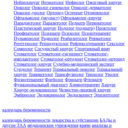
Нейрохирург
Неонатолог
Нефролог
Ожоговый хирург
Онколог
Онколог-гинеколог
Онколог-дерматолог
Онколог-уролог
Ортопед
Остеопат
Отоневролог
Офтальмолог (окулист)
Офтальмолог-хирург
Парадонтолог
Паразитолог
Педиатр
Перинатолог
Пластический хирург
Подолог (подиатр)
Проктолог
Профпатолог
Психиатр
Психолог
Психотерапевт
Пульмонолог
Радиолог
Реабилитолог
Ревматолог
Рентгенолог
Репродуктолог
Рефлексотерапевт
Сексолог
Сомнолог
Сосудистый хирург
Спортивный врач
Стоматолог
Стоматолог-гигиенист
Стоматолог-
имплантолог
Стоматолог-ортодонт
Стоматолог-ортопед
Стоматолог-хирург
Судебно-медицинский эксперт
Сурдолог
Терапевт
Торакальный онколог
Торакальный
хирург
Травматолог
Трансфузиолог
Трихолог
Уролог
Физиотерапевт
Флеболог
Фониатр
Фтизиатр
Функциональный диагност
Химиотерапевт
Хирург
Хирург-эндокринолог
Челюстно-лицевой хирург
Эмбриолог
Эндокринолог
Эндоскопист
Эпилептолог
календарь беременности
календарь беременности
лекарства и субстанции
БАДы и
другие ТАА
медицинские учреждения
врачи
анализы и