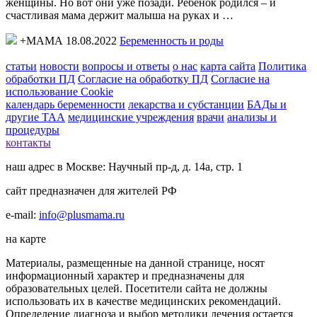
женщины. Но вот они уже позади. Ребенок родился – и
счастливая мама держит малыша на руках и …
+МАМА 18.08.2022
Беременность и роды
статьи
новости
вопросы и ответы
о нас
карта сайта
Политика
обработки ПД
Согласие на обработку ПД
Согласие на
использование Cookie
календарь беременности
лекарства и субстанции
БАДы и
другие ТАА
медицинские учреждения
врачи
анализы и
процедуры
контакты
наш адрес в Москве: Научный пр-д, д. 14а, стр. 1
сайт предназначен для жителей РФ
e-mail:
info@plusmama.ru
на карте
Материалы, размещенные на данной странице, носят
информационный характер и предназначены для
образовательных целей. Посетители сайта не должны
использовать их в качестве медицинских рекомендаций.
Определение диагноза и выбор методики лечения остается