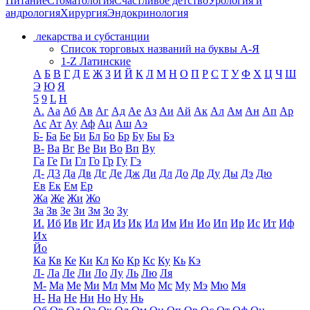
Питание
Стоматология
Счастливое детство
Урология и
андрология
Хирургия
Эндокринология
лекарства и субстанции
Список торговых названий на буквы А-Я
1-Z Латинские
А
Б
В
Г
Д
Е
Ж
З
И
Й
К
Л
М
Н
О
П
Р
С
Т
У
Ф
Х
Ц
Ч
Ш
Э
Ю
Я
5
9
L
H
А.
Аа
Аб
Ав
Аг
Ад
Ае
Аз
Аи
Ай
Ак
Ал
Ам
Ан
Ап
Ар
Ас
Ат
Ау
Аф
Ац
Аш
Аэ
Б-
Ба
Бе
Би
Бл
Бо
Бр
Бу
Бы
Бэ
В-
Ва
Вг
Ве
Ви
Во
Вп
Ву
Га
Ге
Ги
Гл
Го
Гр
Гу
Гэ
Д-
Д3
Да
Дв
Дг
Де
Дж
Ди
Дл
До
Др
Ду
Ды
Дэ
Дю
Ев
Ек
Ем
Ер
Жа
Же
Жи
Жо
За
Зв
Зе
Зи
Зм
Зо
Зу
И.
Иб
Ив
Иг
Ид
Из
Ик
Ил
Им
Ин
Ио
Ип
Ир
Ис
Ит
Иф
Их
Йо
Ка
Кв
Ке
Ки
Кл
Ко
Кр
Кс
Ку
Кь
Кэ
Л-
Ла
Ле
Ли
Ло
Лу
Ль
Лю
Ля
М-
Ма
Ме
Ми
Мл
Мм
Мо
Мс
Му
Мэ
Мю
Мя
Н-
На
Не
Ни
Но
Ну
Нь