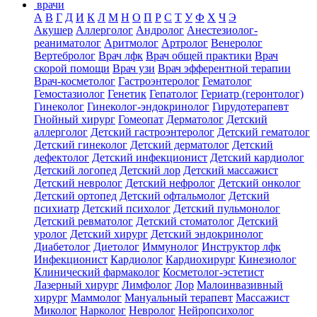
врачи
А
В
Г
Д
И
К
Л
М
Н
О
П
Р
С
Т
У
Ф
Х
Ч
Э
Акушер
Аллерголог
Андролог
Анестезиолог-
реаниматолог
Аритмолог
Артролог
Венеролог
Вертебролог
Врач лфк
Врач общей практики
Врач
скорой помощи
Врач узи
Врач эфферентной терапии
Врач-косметолог
Гастроэнтеролог
Гематолог
Гемостазиолог
Генетик
Гепатолог
Гериатр (геронтолог)
Гинеколог
Гинеколог-эндокринолог
Гирудотерапевт
Гнойный хирург
Гомеопат
Дерматолог
Детский
аллерголог
Детский гастроэнтеролог
Детский гематолог
Детский гинеколог
Детский дерматолог
Детский
дефектолог
Детский инфекционист
Детский кардиолог
Детский логопед
Детский лор
Детский массажист
Детский невролог
Детский нефролог
Детский онколог
Детский ортопед
Детский офтальмолог
Детский
психиатр
Детский психолог
Детский пульмонолог
Детский ревматолог
Детский стоматолог
Детский
уролог
Детский хирург
Детский эндокринолог
Диабетолог
Диетолог
Иммунолог
Инструктор лфк
Инфекционист
Кардиолог
Кардиохирург
Кинезиолог
Клинический фармаколог
Косметолог-эстетист
Лазерный хирург
Лимфолог
Лор
Малоинвазивный
хирург
Маммолог
Мануальный терапевт
Массажист
Миколог
Нарколог
Невролог
Нейропсихолог