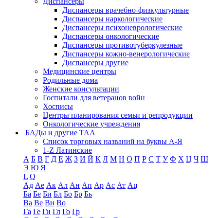
Диспансеры
Диспансеры врачебно-физкультурные
Диспансеры наркологические
Диспансеры психоневрологические
Диспансеры онкологические
Диспансеры противотуберкулезные
Диспансеры кожно-венерологические
Диспансеры другие
Медицинские центры
Родильные дома
Женские консультации
Госпитали для ветеранов войн
Хосписы
Центры планирования семьи и репродукции
Онкологические учреждения
БАДы и другие ТАА
Список торговых названий на буквы А-Я
1-Z Латинские
А
Б
В
Г
Д
Е
Ж
З
И
Й
К
Л
М
Н
О
П
Р
С
Т
У
Ф
Х
Ц
Ч
Ш
Э
Ю
Я
L
Q
Ад
Ае
Ак
Ал
Ан
Ап
Ар
Ас
Ат
Ац
Ба
Бе
Би
Бл
Бо
Бр
Бь
Ва
Ве
Ви
Во
Га
Ге
Ги
Гл
Го
Гр