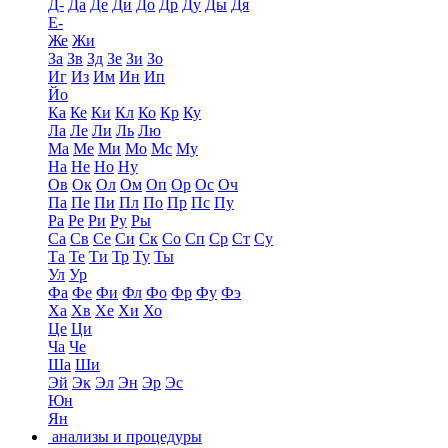
Д-
Да
Де
Ди
До
Др
Ду
Ды
Дя
Е-
Же
Жи
За
Зв
Зд
Зе
Зи
Зо
Иг
Из
Им
Ин
Ип
Йо
Ка
Ке
Ки
Кл
Ко
Кр
Ку
Ла
Ле
Ли
Ль
Лю
Ма
Ме
Ми
Мо
Мс
Му
На
Не
Но
Ну
Ов
Ок
Ол
Ом
Оп
Ор
Ос
Оч
Па
Пе
Пи
Пл
По
Пр
Пс
Пу
Ра
Ре
Ри
Ру
Ры
Са
Св
Се
Си
Ск
Со
Сп
Ср
Ст
Су
Та
Те
Ти
Тр
Ту
Ты
Ул
Ур
Фа
Фе
Фи
Фл
Фо
Фр
Фу
Фэ
Ха
Хв
Хе
Хи
Хо
Це
Ци
Ча
Че
Ша
Ши
Эй
Эк
Эл
Эн
Эр
Эс
Юн
Ян
анализы и процедуры