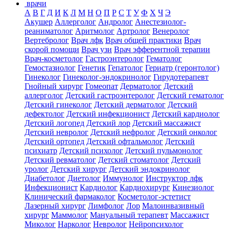
врачи
А
В
Г
Д
И
К
Л
М
Н
О
П
Р
С
Т
У
Ф
Х
Ч
Э
Акушер
Аллерголог
Андролог
Анестезиолог-
реаниматолог
Аритмолог
Артролог
Венеролог
Вертебролог
Врач лфк
Врач общей практики
Врач
скорой помощи
Врач узи
Врач эфферентной терапии
Врач-косметолог
Гастроэнтеролог
Гематолог
Гемостазиолог
Генетик
Гепатолог
Гериатр (геронтолог)
Гинеколог
Гинеколог-эндокринолог
Гирудотерапевт
Гнойный хирург
Гомеопат
Дерматолог
Детский
аллерголог
Детский гастроэнтеролог
Детский гематолог
Детский гинеколог
Детский дерматолог
Детский
дефектолог
Детский инфекционист
Детский кардиолог
Детский логопед
Детский лор
Детский массажист
Детский невролог
Детский нефролог
Детский онколог
Детский ортопед
Детский офтальмолог
Детский
психиатр
Детский психолог
Детский пульмонолог
Детский ревматолог
Детский стоматолог
Детский
уролог
Детский хирург
Детский эндокринолог
Диабетолог
Диетолог
Иммунолог
Инструктор лфк
Инфекционист
Кардиолог
Кардиохирург
Кинезиолог
Клинический фармаколог
Косметолог-эстетист
Лазерный хирург
Лимфолог
Лор
Малоинвазивный
хирург
Маммолог
Мануальный терапевт
Массажист
Миколог
Нарколог
Невролог
Нейропсихолог