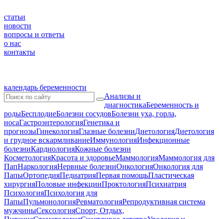
статьи
новости
вопросы и ответы
о нас
контакты
календарь беременности
Анализы и
диагностика
Беременность и
роды
Бесплодие
Болезни сосудов
Болезни уха, горла,
носа
Гастроэнтерология
Генетика и
прогнозы
Гинекология
Глазные болезни
Диетология
Диетология
и грудное вскармливание
Иммунология
Инфекционные
болезни
Кардиология
Кожные болезни
Косметология
Красота и здоровье
Маммология
Маммология для
Пап
Наркология
Нервные болезни
Онкология
Онкология для
Папы
Ортопедия
Педиатрия
Первая помощь
Пластическая
хирургия
Половые инфекции
Проктология
Психиатрия
Психология
Психология для
Папы
Пульмонология
Ревматология
Репродуктивная система
мужчины
Сексология
Спорт, Отдых,