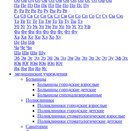
Об
Ов
Од
Оз
Ок
Ол
Ом
Он
Оп
Ор
Ос
От
Оф
Оц
Па
Пе
Пз
Пи
Пк
Пл
Пн
По
Пр
Пс
Пу
Р-
Ра
Ре
Ри
Ро
Ру
Ры
Рэ
Ря
Са
Сб
Св
Се
Си
Ск
Сл
См
Сн
Со
Сп
Ср
Ст
Су
Сы
Сю
Та
Тв
Тг
Те
Ти
Тм
То
Тр
Ту
Ты
Тэ
Уб
Уг
Уз
Ук
Ул
Ум
Ун
Уп
Ур
Ус
Ут
Уф
Фа
Фе
Фи
Фл
Фо
Фр
Фс
Фт
Фу
Ха
Хв
Хе
Хи
Хл
Хо
Ху
Це
Ци
Цф
Ча
Че
Чи
Ша
Шв
Ши
Шу
Эб
Эв
Эг
Эд
Эз
Эй
Эк
Эл
Эм
Эн
Эп
Эр
Эс
Эт
Эу
Эф
Эх
Юв
Юг
Юм
Юн
Юп
Ют
Як
Ям
Ян
Яр
Яс
медицинские учреждения
Больницы
Больницы городские взрослые
Больницы городские детские
Больницы специализированные
Поликлиники
Поликлиники городские взрослые
Поликлиники городские детские
Поликлиники стоматологические взрослые
Поликлиники стоматологические детские
Санатории