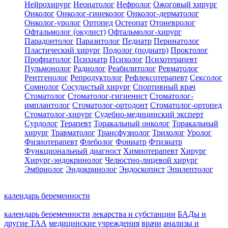
Нейрохирург
Неонатолог
Нефролог
Ожоговый хирург
Онколог
Онколог-гинеколог
Онколог-дерматолог
Онколог-уролог
Ортопед
Остеопат
Отоневролог
Офтальмолог (окулист)
Офтальмолог-хирург
Парадонтолог
Паразитолог
Педиатр
Перинатолог
Пластический хирург
Подолог (подиатр)
Проктолог
Профпатолог
Психиатр
Психолог
Психотерапевт
Пульмонолог
Радиолог
Реабилитолог
Ревматолог
Рентгенолог
Репродуктолог
Рефлексотерапевт
Сексолог
Сомнолог
Сосудистый хирург
Спортивный врач
Стоматолог
Стоматолог-гигиенист
Стоматолог-
имплантолог
Стоматолог-ортодонт
Стоматолог-ортопед
Стоматолог-хирург
Судебно-медицинский эксперт
Сурдолог
Терапевт
Торакальный онколог
Торакальный
хирург
Травматолог
Трансфузиолог
Трихолог
Уролог
Физиотерапевт
Флеболог
Фониатр
Фтизиатр
Функциональный диагност
Химиотерапевт
Хирург
Хирург-эндокринолог
Челюстно-лицевой хирург
Эмбриолог
Эндокринолог
Эндоскопист
Эпилептолог
календарь беременности
календарь беременности
лекарства и субстанции
БАДы и
другие ТАА
медицинские учреждения
врачи
анализы и