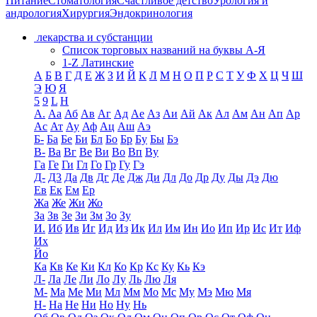
Питание
Стоматология
Счастливое детство
Урология и
андрология
Хирургия
Эндокринология
лекарства и субстанции
Список торговых названий на буквы А-Я
1-Z Латинские
А
Б
В
Г
Д
Е
Ж
З
И
Й
К
Л
М
Н
О
П
Р
С
Т
У
Ф
Х
Ц
Ч
Ш
Э
Ю
Я
5
9
L
H
А.
Аа
Аб
Ав
Аг
Ад
Ае
Аз
Аи
Ай
Ак
Ал
Ам
Ан
Ап
Ар
Ас
Ат
Ау
Аф
Ац
Аш
Аэ
Б-
Ба
Бе
Би
Бл
Бо
Бр
Бу
Бы
Бэ
В-
Ва
Вг
Ве
Ви
Во
Вп
Ву
Га
Ге
Ги
Гл
Го
Гр
Гу
Гэ
Д-
Д3
Да
Дв
Дг
Де
Дж
Ди
Дл
До
Др
Ду
Ды
Дэ
Дю
Ев
Ек
Ем
Ер
Жа
Же
Жи
Жо
За
Зв
Зе
Зи
Зм
Зо
Зу
И.
Иб
Ив
Иг
Ид
Из
Ик
Ил
Им
Ин
Ио
Ип
Ир
Ис
Ит
Иф
Их
Йо
Ка
Кв
Ке
Ки
Кл
Ко
Кр
Кс
Ку
Кь
Кэ
Л-
Ла
Ле
Ли
Ло
Лу
Ль
Лю
Ля
М-
Ма
Ме
Ми
Мл
Мм
Мо
Мс
Му
Мэ
Мю
Мя
Н-
На
Не
Ни
Но
Ну
Нь