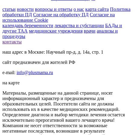
статьи
новости
вопросы и ответы
о нас
карта сайта
Политика
обработки ПД
Согласие на обработку ПД
Согласие на
использование Cookie
календарь беременности
лекарства и субстанции
БАДы и
другие ТАА
медицинские учреждения
врачи
анализы и
процедуры
контакты
наш адрес в Москве: Научный пр-д, д. 14а, стр. 1
сайт предназначен для жителей РФ
e-mail:
info@plusmama.ru
на карте
Материалы, размещенные на данной странице, носят
информационный характер и предназначены для
образовательных целей. Посетители сайта не должны
использовать их в качестве медицинских рекомендаций.
Определение диагноза и выбор методики лечения остается
исключительно прерогативой вашего лечащего врача!
Компания не несет ответственности за возможные
негативные последствия, возникшие в результате