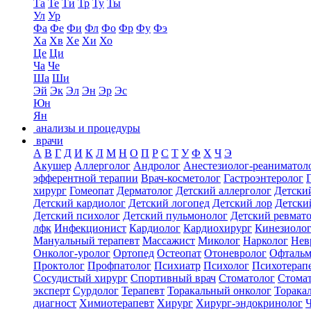
Та
Те
Ти
Тр
Ту
Ты
Ул
Ур
Фа
Фе
Фи
Фл
Фо
Фр
Фу
Фэ
Ха
Хв
Хе
Хи
Хо
Це
Ци
Ча
Че
Ша
Ши
Эй
Эк
Эл
Эн
Эр
Эс
Юн
Ян
анализы и процедуры
врачи
А
В
Г
Д
И
К
Л
М
Н
О
П
Р
С
Т
У
Ф
Х
Ч
Э
Акушер
Аллерголог
Андролог
Анестезиолог-реаниматол
эфферентной терапии
Врач-косметолог
Гастроэнтеролог
хирург
Гомеопат
Дерматолог
Детский аллерголог
Детски
Детский кардиолог
Детский логопед
Детский лор
Детски
Детский психолог
Детский пульмонолог
Детский ревмат
лфк
Инфекционист
Кардиолог
Кардиохирург
Кинезиоло
Мануальный терапевт
Массажист
Миколог
Нарколог
Нев
Онколог-уролог
Ортопед
Остеопат
Отоневролог
Офтальм
Проктолог
Профпатолог
Психиатр
Психолог
Психотерап
Сосудистый хирург
Спортивный врач
Стоматолог
Стомат
эксперт
Сурдолог
Терапевт
Торакальный онколог
Торака
диагност
Химиотерапевт
Хирург
Хирург-эндокринолог
Ч