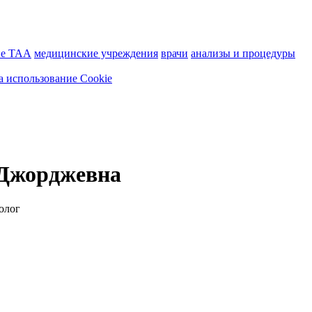
ие ТАА
медицинские учреждения
врачи
анализы и процедуры
а использование Cookie
 Джорджевна
олог