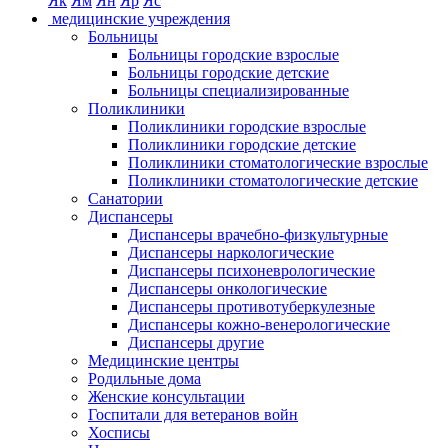
Як
Ям
Ян
Яр
Яс
медицинские учреждения
Больницы
Больницы городские взрослые
Больницы городские детские
Больницы специализированные
Поликлиники
Поликлиники городские взрослые
Поликлиники городские детские
Поликлиники стоматологические взрослые
Поликлиники стоматологические детские
Санатории
Диспансеры
Диспансеры врачебно-физкультурные
Диспансеры наркологические
Диспансеры психоневрологические
Диспансеры онкологические
Диспансеры противотуберкулезные
Диспансеры кожно-венерологические
Диспансеры другие
Медицинские центры
Родильные дома
Женские консультации
Госпитали для ветеранов войн
Хосписы