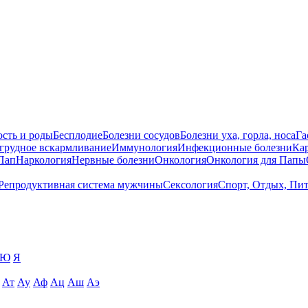
сть и роды
Бесплодие
Болезни сосудов
Болезни уха, горла, носа
Га
 грудное вскармливание
Иммунология
Инфекционные болезни
Ка
Пап
Наркология
Нервные болезни
Онкология
Онкология для Папы
Репродуктивная система мужчины
Сексология
Спорт, Отдых, Пи
Ю
Я
Ат
Ау
Аф
Ац
Аш
Аэ