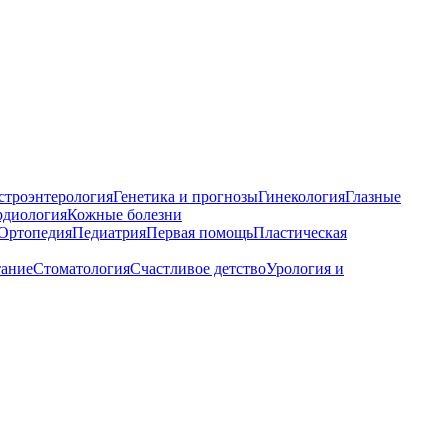
строэнтерология
Генетика и прогнозы
Гинекология
Глазные
рдиология
Кожные болезни
Ортопедия
Педиатрия
Первая помощь
Пластическая
тание
Стоматология
Счастливое детство
Урология и