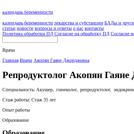
календарь беременности
календарь беременности
лекарства и субстанции
БАДы и друг
статьи
новости
вопросы и ответы
о нас
контакты
Политика обработки ПД
Согласие на обработку ПД
Согласие н
Врачи
Главная
Врачи
Акопян Гаяне Джорджевна
Репродуктолог Акопян Гаяне
Специальность: Акушер, гинеколог, репродуктолог, эндокрин
Стаж работы: Стаж 35 лет
Опыт работы
Образование
Образование