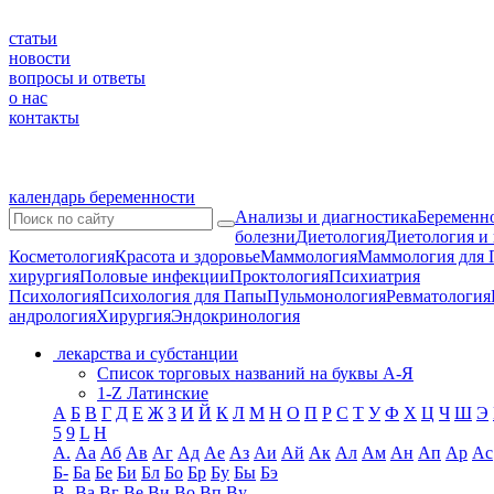
статьи
новости
вопросы и ответы
о нас
контакты
календарь беременности
Анализы и диагностика
Беременно
болезни
Диетология
Диетология и
Косметология
Красота и здоровье
Маммология
Маммология для 
хирургия
Половые инфекции
Проктология
Психиатрия
Психология
Психология для Папы
Пульмонология
Ревматология
андрология
Хирургия
Эндокринология
лекарства и субстанции
Список торговых названий на буквы А-Я
1-Z Латинские
А
Б
В
Г
Д
Е
Ж
З
И
Й
К
Л
М
Н
О
П
Р
С
Т
У
Ф
Х
Ц
Ч
Ш
Э
5
9
L
H
А.
Аа
Аб
Ав
Аг
Ад
Ае
Аз
Аи
Ай
Ак
Ал
Ам
Ан
Ап
Ар
Ас
Б-
Ба
Бе
Би
Бл
Бо
Бр
Бу
Бы
Бэ
В-
Ва
Вг
Ве
Ви
Во
Вп
Ву