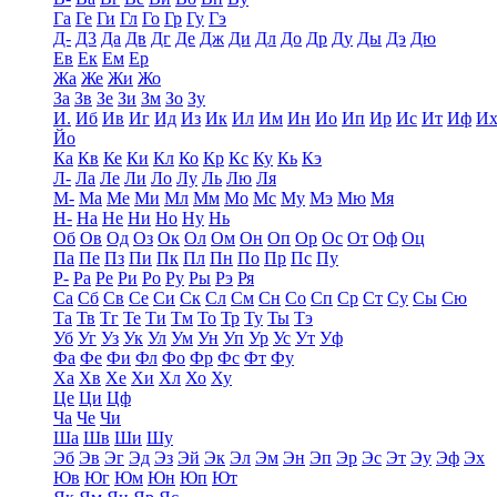
Га
Ге
Ги
Гл
Го
Гр
Гу
Гэ
Д-
Д3
Да
Дв
Дг
Де
Дж
Ди
Дл
До
Др
Ду
Ды
Дэ
Дю
Ев
Ек
Ем
Ер
Жа
Же
Жи
Жо
За
Зв
Зе
Зи
Зм
Зо
Зу
И.
Иб
Ив
Иг
Ид
Из
Ик
Ил
Им
Ин
Ио
Ип
Ир
Ис
Ит
Иф
И
Йо
Ка
Кв
Ке
Ки
Кл
Ко
Кр
Кс
Ку
Кь
Кэ
Л-
Ла
Ле
Ли
Ло
Лу
Ль
Лю
Ля
М-
Ма
Ме
Ми
Мл
Мм
Мо
Мс
Му
Мэ
Мю
Мя
Н-
На
Не
Ни
Но
Ну
Нь
Об
Ов
Од
Оз
Ок
Ол
Ом
Он
Оп
Ор
Ос
От
Оф
Оц
Па
Пе
Пз
Пи
Пк
Пл
Пн
По
Пр
Пс
Пу
Р-
Ра
Ре
Ри
Ро
Ру
Ры
Рэ
Ря
Са
Сб
Св
Се
Си
Ск
Сл
См
Сн
Со
Сп
Ср
Ст
Су
Сы
Сю
Та
Тв
Тг
Те
Ти
Тм
То
Тр
Ту
Ты
Тэ
Уб
Уг
Уз
Ук
Ул
Ум
Ун
Уп
Ур
Ус
Ут
Уф
Фа
Фе
Фи
Фл
Фо
Фр
Фс
Фт
Фу
Ха
Хв
Хе
Хи
Хл
Хо
Ху
Це
Ци
Цф
Ча
Че
Чи
Ша
Шв
Ши
Шу
Эб
Эв
Эг
Эд
Эз
Эй
Эк
Эл
Эм
Эн
Эп
Эр
Эс
Эт
Эу
Эф
Эх
Юв
Юг
Юм
Юн
Юп
Ют