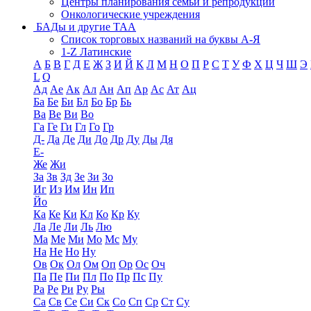
Центры планирования семьи и репродукции
Онкологические учреждения
БАДы и другие ТАА
Список торговых названий на буквы А-Я
1-Z Латинские
А
Б
В
Г
Д
Е
Ж
З
И
Й
К
Л
М
Н
О
П
Р
С
Т
У
Ф
Х
Ц
Ч
Ш
Э
L
Q
Ад
Ае
Ак
Ал
Ан
Ап
Ар
Ас
Ат
Ац
Ба
Бе
Би
Бл
Бо
Бр
Бь
Ва
Ве
Ви
Во
Га
Ге
Ги
Гл
Го
Гр
Д-
Да
Де
Ди
До
Др
Ду
Ды
Дя
Е-
Же
Жи
За
Зв
Зд
Зе
Зи
Зо
Иг
Из
Им
Ин
Ип
Йо
Ка
Ке
Ки
Кл
Ко
Кр
Ку
Ла
Ле
Ли
Ль
Лю
Ма
Ме
Ми
Мо
Мс
Му
На
Не
Но
Ну
Ов
Ок
Ол
Ом
Оп
Ор
Ос
Оч
Па
Пе
Пи
Пл
По
Пр
Пс
Пу
Ра
Ре
Ри
Ру
Ры
Са
Св
Се
Си
Ск
Со
Сп
Ср
Ст
Су