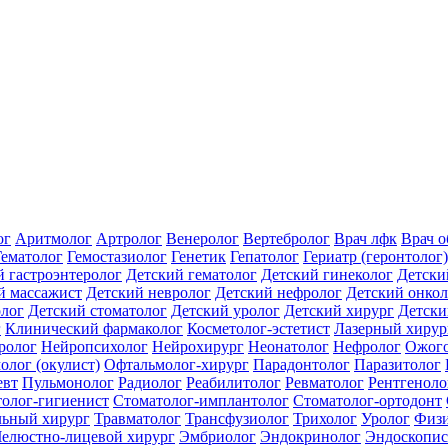
ог
Аритмолог
Артролог
Венеролог
Вертебролог
Врач лфк
Врач 
Гематолог
Гемостазиолог
Генетик
Гепатолог
Гериатр (геронтолог)
й гастроэнтеролог
Детский гематолог
Детский гинеколог
Детски
й массажист
Детский невролог
Детский нефролог
Детский онкол
олог
Детский стоматолог
Детский уролог
Детский хирург
Детски
г
Клинический фармаколог
Косметолог-эстетист
Лазерный хирур
ролог
Нейропсихолог
Нейрохирург
Неонатолог
Нефролог
Ожого
олог (окулист)
Офтальмолог-хирург
Парадонтолог
Паразитолог
евт
Пульмонолог
Радиолог
Реабилитолог
Ревматолог
Рентгеноло
олог-гигиенист
Стоматолог-имплантолог
Стоматолог-ортодонт
льный хирург
Травматолог
Трансфузиолог
Трихолог
Уролог
Физи
елюстно-лицевой хирург
Эмбриолог
Эндокринолог
Эндоскопис