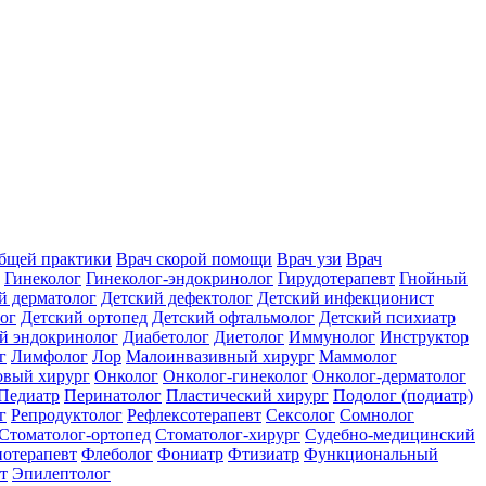
общей практики
Врач скорой помощи
Врач узи
Врач
Гинеколог
Гинеколог-эндокринолог
Гирудотерапевт
Гнойный
й дерматолог
Детский дефектолог
Детский инфекционист
ог
Детский ортопед
Детский офтальмолог
Детский психиатр
й эндокринолог
Диабетолог
Диетолог
Иммунолог
Инструктор
г
Лимфолог
Лор
Малоинвазивный хирург
Маммолог
вый хирург
Онколог
Онколог-гинеколог
Онколог-дерматолог
Педиатр
Перинатолог
Пластический хирург
Подолог (подиатр)
г
Репродуктолог
Рефлексотерапевт
Сексолог
Сомнолог
Стоматолог-ортопед
Стоматолог-хирург
Судебно-медицинский
отерапевт
Флеболог
Фониатр
Фтизиатр
Функциональный
т
Эпилептолог