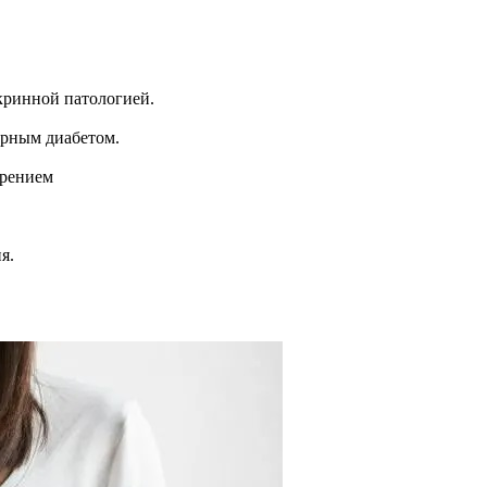
кринной патологией.
арным диабетом.
ирением
я.