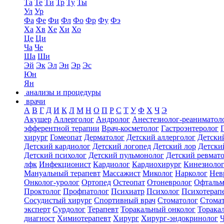
Та
Те
Ти
Тр
Ту
Ты
Ул
Ур
Фа
Фе
Фи
Фл
Фо
Фр
Фу
Фэ
Ха
Хв
Хе
Хи
Хо
Це
Ци
Ча
Че
Ша
Ши
Эй
Эк
Эл
Эн
Эр
Эс
Юн
Ян
анализы и процедуры
врачи
А
В
Г
Д
И
К
Л
М
Н
О
П
Р
С
Т
У
Ф
Х
Ч
Э
Акушер
Аллерголог
Андролог
Анестезиолог-реаниматол
эфферентной терапии
Врач-косметолог
Гастроэнтеролог
хирург
Гомеопат
Дерматолог
Детский аллерголог
Детски
Детский кардиолог
Детский логопед
Детский лор
Детски
Детский психолог
Детский пульмонолог
Детский ревмат
лфк
Инфекционист
Кардиолог
Кардиохирург
Кинезиоло
Мануальный терапевт
Массажист
Миколог
Нарколог
Нев
Онколог-уролог
Ортопед
Остеопат
Отоневролог
Офтальм
Проктолог
Профпатолог
Психиатр
Психолог
Психотерап
Сосудистый хирург
Спортивный врач
Стоматолог
Стомат
эксперт
Сурдолог
Терапевт
Торакальный онколог
Торака
диагност
Химиотерапевт
Хирург
Хирург-эндокринолог
Ч