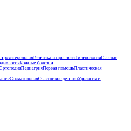
строэнтерология
Генетика и прогнозы
Гинекология
Глазные
рдиология
Кожные болезни
Ортопедия
Педиатрия
Первая помощь
Пластическая
тание
Стоматология
Счастливое детство
Урология и