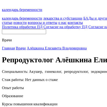
календарь беременности
календарь беременности
лекарства и субстанции
БАДы и друг
статьи
новости
вопросы и ответы
о нас
контакты
Политика обработки ПД
Согласие на обработку ПД
Согласие н
Врачи
Главная
Врачи
Алёшкина Елизавета Владимировна
Репродуктолог Алёшкина Ели
Специальность: Акушер, гинеколог, репродуктолог, эндокрин
Стаж работы: Нет данных о стаже
Опыт работы
Образование
Курсы повышения квалификации