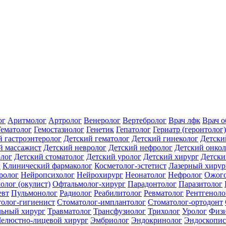
ог
Аритмолог
Артролог
Венеролог
Вертебролог
Врач лфк
Врач 
Гематолог
Гемостазиолог
Генетик
Гепатолог
Гериатр (геронтолог)
й гастроэнтеролог
Детский гематолог
Детский гинеколог
Детски
й массажист
Детский невролог
Детский нефролог
Детский онкол
олог
Детский стоматолог
Детский уролог
Детский хирург
Детски
г
Клинический фармаколог
Косметолог-эстетист
Лазерный хирур
ролог
Нейропсихолог
Нейрохирург
Неонатолог
Нефролог
Ожого
олог (окулист)
Офтальмолог-хирург
Парадонтолог
Паразитолог
евт
Пульмонолог
Радиолог
Реабилитолог
Ревматолог
Рентгеноло
олог-гигиенист
Стоматолог-имплантолог
Стоматолог-ортодонт
льный хирург
Травматолог
Трансфузиолог
Трихолог
Уролог
Физи
елюстно-лицевой хирург
Эмбриолог
Эндокринолог
Эндоскопис