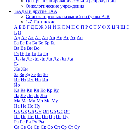
Центры планирования семьи и репродукции
Онкологические учреждения
БАДы и другие ТАА
Список торговых названий на буквы А-Я
1-Z Латинские
А
Б
В
Г
Д
Е
Ж
З
И
Й
К
Л
М
Н
О
П
Р
С
Т
У
Ф
Х
Ц
Ч
Ш
Э
L
Q
Ад
Ае
Ак
Ал
Ан
Ап
Ар
Ас
Ат
Ац
Ба
Бе
Би
Бл
Бо
Бр
Бь
Ва
Ве
Ви
Во
Га
Ге
Ги
Гл
Го
Гр
Д-
Да
Де
Ди
До
Др
Ду
Ды
Дя
Е-
Же
Жи
За
Зв
Зд
Зе
Зи
Зо
Иг
Из
Им
Ин
Ип
Йо
Ка
Ке
Ки
Кл
Ко
Кр
Ку
Ла
Ле
Ли
Ль
Лю
Ма
Ме
Ми
Мо
Мс
Му
На
Не
Но
Ну
Ов
Ок
Ол
Ом
Оп
Ор
Ос
Оч
Па
Пе
Пи
Пл
По
Пр
Пс
Пу
Ра
Ре
Ри
Ру
Ры
Са
Св
Се
Си
Ск
Со
Сп
Ср
Ст
Су