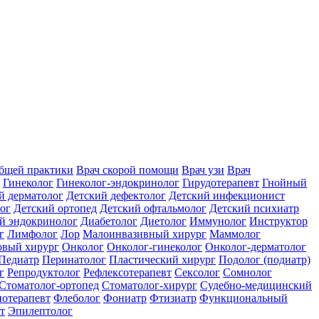
общей практики
Врач скорой помощи
Врач узи
Врач
Гинеколог
Гинеколог-эндокринолог
Гирудотерапевт
Гнойный
й дерматолог
Детский дефектолог
Детский инфекционист
ог
Детский ортопед
Детский офтальмолог
Детский психиатр
й эндокринолог
Диабетолог
Диетолог
Иммунолог
Инструктор
г
Лимфолог
Лор
Малоинвазивный хирург
Маммолог
вый хирург
Онколог
Онколог-гинеколог
Онколог-дерматолог
Педиатр
Перинатолог
Пластический хирург
Подолог (подиатр)
г
Репродуктолог
Рефлексотерапевт
Сексолог
Сомнолог
Стоматолог-ортопед
Стоматолог-хирург
Судебно-медицинский
отерапевт
Флеболог
Фониатр
Фтизиатр
Функциональный
т
Эпилептолог