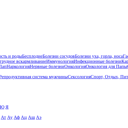
сть и роды
Бесплодие
Болезни сосудов
Болезни уха, горла, носа
Га
 грудное вскармливание
Иммунология
Инфекционные болезни
Ка
Пап
Наркология
Нервные болезни
Онкология
Онкология для Папы
Репродуктивная система мужчины
Сексология
Спорт, Отдых, Пи
Ю
Я
Ат
Ау
Аф
Ац
Аш
Аэ