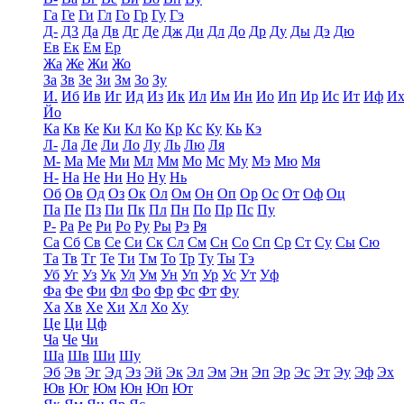
Га
Ге
Ги
Гл
Го
Гр
Гу
Гэ
Д-
Д3
Да
Дв
Дг
Де
Дж
Ди
Дл
До
Др
Ду
Ды
Дэ
Дю
Ев
Ек
Ем
Ер
Жа
Же
Жи
Жо
За
Зв
Зе
Зи
Зм
Зо
Зу
И.
Иб
Ив
Иг
Ид
Из
Ик
Ил
Им
Ин
Ио
Ип
Ир
Ис
Ит
Иф
И
Йо
Ка
Кв
Ке
Ки
Кл
Ко
Кр
Кс
Ку
Кь
Кэ
Л-
Ла
Ле
Ли
Ло
Лу
Ль
Лю
Ля
М-
Ма
Ме
Ми
Мл
Мм
Мо
Мс
Му
Мэ
Мю
Мя
Н-
На
Не
Ни
Но
Ну
Нь
Об
Ов
Од
Оз
Ок
Ол
Ом
Он
Оп
Ор
Ос
От
Оф
Оц
Па
Пе
Пз
Пи
Пк
Пл
Пн
По
Пр
Пс
Пу
Р-
Ра
Ре
Ри
Ро
Ру
Ры
Рэ
Ря
Са
Сб
Св
Се
Си
Ск
Сл
См
Сн
Со
Сп
Ср
Ст
Су
Сы
Сю
Та
Тв
Тг
Те
Ти
Тм
То
Тр
Ту
Ты
Тэ
Уб
Уг
Уз
Ук
Ул
Ум
Ун
Уп
Ур
Ус
Ут
Уф
Фа
Фе
Фи
Фл
Фо
Фр
Фс
Фт
Фу
Ха
Хв
Хе
Хи
Хл
Хо
Ху
Це
Ци
Цф
Ча
Че
Чи
Ша
Шв
Ши
Шу
Эб
Эв
Эг
Эд
Эз
Эй
Эк
Эл
Эм
Эн
Эп
Эр
Эс
Эт
Эу
Эф
Эх
Юв
Юг
Юм
Юн
Юп
Ют