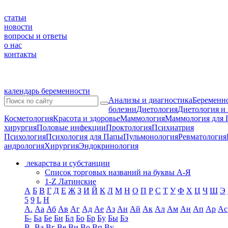
статьи
новости
вопросы и ответы
о нас
контакты
календарь беременности
Анализы и диагностика
Беременно
болезни
Диетология
Диетология и
Косметология
Красота и здоровье
Маммология
Маммология для 
хирургия
Половые инфекции
Проктология
Психиатрия
Психология
Психология для Папы
Пульмонология
Ревматология
андрология
Хирургия
Эндокринология
лекарства и субстанции
Список торговых названий на буквы А-Я
1-Z Латинские
А
Б
В
Г
Д
Е
Ж
З
И
Й
К
Л
М
Н
О
П
Р
С
Т
У
Ф
Х
Ц
Ч
Ш
Э
5
9
L
H
А.
Аа
Аб
Ав
Аг
Ад
Ае
Аз
Аи
Ай
Ак
Ал
Ам
Ан
Ап
Ар
Ас
Б-
Ба
Бе
Би
Бл
Бо
Бр
Бу
Бы
Бэ
В-
Ва
Вг
Ве
Ви
Во
Вп
Ву