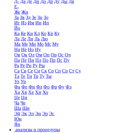
Д-
Да
Де
Ди
До
Др
Ду
Ды
Дя
Е-
Же
Жи
За
Зв
Зд
Зе
Зи
Зо
Иг
Из
Им
Ин
Ип
Йо
Ка
Ке
Ки
Кл
Ко
Кр
Ку
Ла
Ле
Ли
Ль
Лю
Ма
Ме
Ми
Мо
Мс
Му
На
Не
Но
Ну
Ов
Ок
Ол
Ом
Оп
Ор
Ос
Оч
Па
Пе
Пи
Пл
По
Пр
Пс
Пу
Ра
Ре
Ри
Ру
Ры
Са
Св
Се
Си
Ск
Со
Сп
Ср
Ст
Су
Та
Те
Ти
Тр
Ту
Ты
Ул
Ур
Фа
Фе
Фи
Фл
Фо
Фр
Фу
Фэ
Ха
Хв
Хе
Хи
Хо
Це
Ци
Ча
Че
Ша
Ши
Эй
Эк
Эл
Эн
Эр
Эс
Юн
Ян
анализы и процедуры