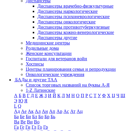
Диспансеры
Диспансеры врачебно-физкультурные
Диспансеры наркологические
Диспансеры психоневрологические
Диспансеры онкологические
Диспансеры противотуберкулезные
Диспансеры кожно-венерологические
Диспансеры другие
Медицинские центры
Родильные дома
Женские консультации
Госпитали для ветеранов войн
Хосписы
Центры планирования семьи и репродукции
Онкологические учреждения
БАДы и другие ТАА
Список торговых названий на буквы А-Я
1-Z Латинские
А
Б
В
Г
Д
Е
Ж
З
И
Й
К
Л
М
Н
О
П
Р
С
Т
У
Ф
Х
Ц
Ч
Ш
Э
Ю
Я
L
Q
Ад
Ае
Ак
Ал
Ан
Ап
Ар
Ас
Ат
Ац
Ба
Бе
Би
Бл
Бо
Бр
Бь
Ва
Ве
Ви
Во
Га
Ге
Ги
Гл
Го
Гр