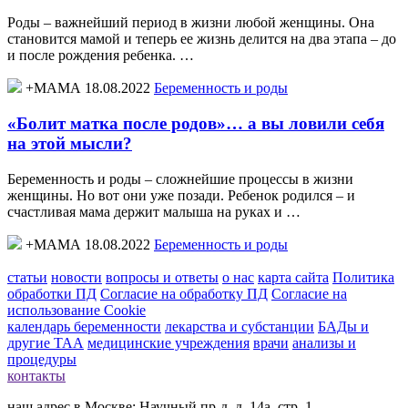
Роды – важнейший период в жизни любой женщины. Она
становится мамой и теперь ее жизнь делится на два этапа – до
и после рождения ребенка. …
+МАМА 18.08.2022
Беременность и роды
«Болит матка после родов»… а вы ловили себя
на этой мысли?
Беременность и роды – сложнейшие процессы в жизни
женщины. Но вот они уже позади. Ребенок родился – и
счастливая мама держит малыша на руках и …
+МАМА 18.08.2022
Беременность и роды
статьи
новости
вопросы и ответы
о нас
карта сайта
Политика
обработки ПД
Согласие на обработку ПД
Согласие на
использование Cookie
календарь беременности
лекарства и субстанции
БАДы и
другие ТАА
медицинские учреждения
врачи
анализы и
процедуры
контакты
наш адрес в Москве: Научный пр-д, д. 14а, стр. 1