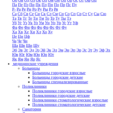
Об
Ов
Од
Оз
Ок
Ол
Ом
Он
Оп
Ор
Ос
От
Оф
Оц
Па
Пе
Пз
Пи
Пк
Пл
Пн
По
Пр
Пс
Пу
Р-
Ра
Ре
Ри
Ро
Ру
Ры
Рэ
Ря
Са
Сб
Св
Се
Си
Ск
Сл
См
Сн
Со
Сп
Ср
Ст
Су
Сы
Сю
Та
Тв
Тг
Те
Ти
Тм
То
Тр
Ту
Ты
Тэ
Уб
Уг
Уз
Ук
Ул
Ум
Ун
Уп
Ур
Ус
Ут
Уф
Фа
Фе
Фи
Фл
Фо
Фр
Фс
Фт
Фу
Ха
Хв
Хе
Хи
Хл
Хо
Ху
Це
Ци
Цф
Ча
Че
Чи
Ша
Шв
Ши
Шу
Эб
Эв
Эг
Эд
Эз
Эй
Эк
Эл
Эм
Эн
Эп
Эр
Эс
Эт
Эу
Эф
Эх
Юв
Юг
Юм
Юн
Юп
Ют
Як
Ям
Ян
Яр
Яс
медицинские учреждения
Больницы
Больницы городские взрослые
Больницы городские детские
Больницы специализированные
Поликлиники
Поликлиники городские взрослые
Поликлиники городские детские
Поликлиники стоматологические взрослые
Поликлиники стоматологические детские
Санатории