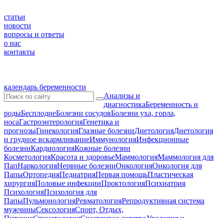
статьи
новости
вопросы и ответы
о нас
контакты
календарь беременности
Анализы и
диагностика
Беременность и
роды
Бесплодие
Болезни сосудов
Болезни уха, горла,
носа
Гастроэнтерология
Генетика и
прогнозы
Гинекология
Глазные болезни
Диетология
Диетология
и грудное вскармливание
Иммунология
Инфекционные
болезни
Кардиология
Кожные болезни
Косметология
Красота и здоровье
Маммология
Маммология для
Пап
Наркология
Нервные болезни
Онкология
Онкология для
Папы
Ортопедия
Педиатрия
Первая помощь
Пластическая
хирургия
Половые инфекции
Проктология
Психиатрия
Психология
Психология для
Папы
Пульмонология
Ревматология
Репродуктивная система
мужчины
Сексология
Спорт, Отдых,