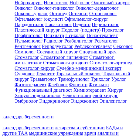
Нейрохирург
Неонатолог
Нефролог
Ожоговый хирург
Онколог
Онколог-гинеколог
Онколог-дерматолог
Онколог-уролог
Ортопед
Остеопат
Отоневролог
Офтальмолог (окулист)
Офтальмолог-хирург
Парадонтолог
Паразитолог
Педиатр
Перинатолог
Пластический хирург
Подолог (подиатр)
Проктолог
Профпатолог
Психиатр
Психолог
Психотерапевт
Пульмонолог
Радиолог
Реабилитолог
Ревматолог
Рентгенолог
Репродуктолог
Рефлексотерапевт
Сексолог
Сомнолог
Сосудистый хирург
Спортивный врач
Стоматолог
Стоматолог-гигиенист
Стоматолог-
имплантолог
Стоматолог-ортодонт
Стоматолог-ортопед
Стоматолог-хирург
Судебно-медицинский эксперт
Сурдолог
Терапевт
Торакальный онколог
Торакальный
хирург
Травматолог
Трансфузиолог
Трихолог
Уролог
Физиотерапевт
Флеболог
Фониатр
Фтизиатр
Функциональный диагност
Химиотерапевт
Хирург
Хирург-эндокринолог
Челюстно-лицевой хирург
Эмбриолог
Эндокринолог
Эндоскопист
Эпилептолог
календарь беременности
календарь беременности
лекарства и субстанции
БАДы и
другие ТАА
медицинские учреждения
врачи
анализы и