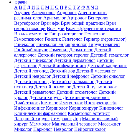
врачи
А
В
Г
Д
И
К
Л
М
Н
О
П
Р
С
Т
У
Ф
Х
Ч
Э
Акушер
Аллерголог
Андролог
Анестезиолог-
реаниматолог
Аритмолог
Артролог
Венеролог
Вертебролог
Врач лфк
Врач общей практики
Врач
скорой помощи
Врач узи
Врач эфферентной терапии
Врач-косметолог
Гастроэнтеролог
Гематолог
Гемостазиолог
Генетик
Гепатолог
Гериатр (геронтолог)
Гинеколог
Гинеколог-эндокринолог
Гирудотерапевт
Гнойный хирург
Гомеопат
Дерматолог
Детский
аллерголог
Детский гастроэнтеролог
Детский гематолог
Детский гинеколог
Детский дерматолог
Детский
дефектолог
Детский инфекционист
Детский кардиолог
Детский логопед
Детский лор
Детский массажист
Детский невролог
Детский нефролог
Детский онколог
Детский ортопед
Детский офтальмолог
Детский
психиатр
Детский психолог
Детский пульмонолог
Детский ревматолог
Детский стоматолог
Детский
уролог
Детский хирург
Детский эндокринолог
Диабетолог
Диетолог
Иммунолог
Инструктор лфк
Инфекционист
Кардиолог
Кардиохирург
Кинезиолог
Клинический фармаколог
Косметолог-эстетист
Лазерный хирург
Лимфолог
Лор
Малоинвазивный
хирург
Маммолог
Мануальный терапевт
Массажист
Миколог
Нарколог
Невролог
Нейропсихолог