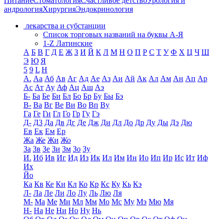
Питание
Стоматология
Счастливое детство
Урология и
андрология
Хирургия
Эндокринология
лекарства и субстанции
Список торговых названий на буквы А-Я
1-Z Латинские
А
Б
В
Г
Д
Е
Ж
З
И
Й
К
Л
М
Н
О
П
Р
С
Т
У
Ф
Х
Ц
Ч
Ш
Э
Ю
Я
5
9
L
H
А.
Аа
Аб
Ав
Аг
Ад
Ае
Аз
Аи
Ай
Ак
Ал
Ам
Ан
Ап
Ар
Ас
Ат
Ау
Аф
Ац
Аш
Аэ
Б-
Ба
Бе
Би
Бл
Бо
Бр
Бу
Бы
Бэ
В-
Ва
Вг
Ве
Ви
Во
Вп
Ву
Га
Ге
Ги
Гл
Го
Гр
Гу
Гэ
Д-
Д3
Да
Дв
Дг
Де
Дж
Ди
Дл
До
Др
Ду
Ды
Дэ
Дю
Ев
Ек
Ем
Ер
Жа
Же
Жи
Жо
За
Зв
Зе
Зи
Зм
Зо
Зу
И.
Иб
Ив
Иг
Ид
Из
Ик
Ил
Им
Ин
Ио
Ип
Ир
Ис
Ит
Иф
Их
Йо
Ка
Кв
Ке
Ки
Кл
Ко
Кр
Кс
Ку
Кь
Кэ
Л-
Ла
Ле
Ли
Ло
Лу
Ль
Лю
Ля
М-
Ма
Ме
Ми
Мл
Мм
Мо
Мс
Му
Мэ
Мю
Мя
Н-
На
Не
Ни
Но
Ну
Нь