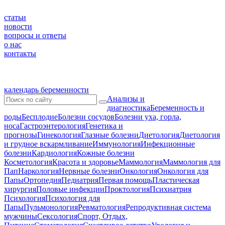
статьи
новости
вопросы и ответы
о нас
контакты
календарь беременности
Анализы и
диагностика
Беременность и
роды
Бесплодие
Болезни сосудов
Болезни уха, горла,
носа
Гастроэнтерология
Генетика и
прогнозы
Гинекология
Глазные болезни
Диетология
Диетология
и грудное вскармливание
Иммунология
Инфекционные
болезни
Кардиология
Кожные болезни
Косметология
Красота и здоровье
Маммология
Маммология для
Пап
Наркология
Нервные болезни
Онкология
Онкология для
Папы
Ортопедия
Педиатрия
Первая помощь
Пластическая
хирургия
Половые инфекции
Проктология
Психиатрия
Психология
Психология для
Папы
Пульмонология
Ревматология
Репродуктивная система
мужчины
Сексология
Спорт, Отдых,