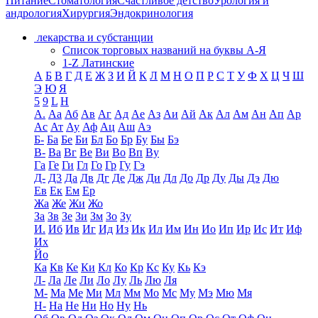
Питание
Стоматология
Счастливое детство
Урология и
андрология
Хирургия
Эндокринология
лекарства и субстанции
Список торговых названий на буквы А-Я
1-Z Латинские
А
Б
В
Г
Д
Е
Ж
З
И
Й
К
Л
М
Н
О
П
Р
С
Т
У
Ф
Х
Ц
Ч
Ш
Э
Ю
Я
5
9
L
H
А.
Аа
Аб
Ав
Аг
Ад
Ае
Аз
Аи
Ай
Ак
Ал
Ам
Ан
Ап
Ар
Ас
Ат
Ау
Аф
Ац
Аш
Аэ
Б-
Ба
Бе
Би
Бл
Бо
Бр
Бу
Бы
Бэ
В-
Ва
Вг
Ве
Ви
Во
Вп
Ву
Га
Ге
Ги
Гл
Го
Гр
Гу
Гэ
Д-
Д3
Да
Дв
Дг
Де
Дж
Ди
Дл
До
Др
Ду
Ды
Дэ
Дю
Ев
Ек
Ем
Ер
Жа
Же
Жи
Жо
За
Зв
Зе
Зи
Зм
Зо
Зу
И.
Иб
Ив
Иг
Ид
Из
Ик
Ил
Им
Ин
Ио
Ип
Ир
Ис
Ит
Иф
Их
Йо
Ка
Кв
Ке
Ки
Кл
Ко
Кр
Кс
Ку
Кь
Кэ
Л-
Ла
Ле
Ли
Ло
Лу
Ль
Лю
Ля
М-
Ма
Ме
Ми
Мл
Мм
Мо
Мс
Му
Мэ
Мю
Мя
Н-
На
Не
Ни
Но
Ну
Нь