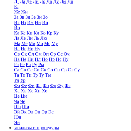
Д-
Да
Де
Ди
До
Др
Ду
Ды
Дя
Е-
Же
Жи
За
Зв
Зд
Зе
Зи
Зо
Иг
Из
Им
Ин
Ип
Йо
Ка
Ке
Ки
Кл
Ко
Кр
Ку
Ла
Ле
Ли
Ль
Лю
Ма
Ме
Ми
Мо
Мс
Му
На
Не
Но
Ну
Ов
Ок
Ол
Ом
Оп
Ор
Ос
Оч
Па
Пе
Пи
Пл
По
Пр
Пс
Пу
Ра
Ре
Ри
Ру
Ры
Са
Св
Се
Си
Ск
Со
Сп
Ср
Ст
Су
Та
Те
Ти
Тр
Ту
Ты
Ул
Ур
Фа
Фе
Фи
Фл
Фо
Фр
Фу
Фэ
Ха
Хв
Хе
Хи
Хо
Це
Ци
Ча
Че
Ша
Ши
Эй
Эк
Эл
Эн
Эр
Эс
Юн
Ян
анализы и процедуры