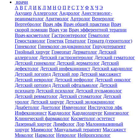
врачи
А
В
Г
Д
И
К
Л
М
Н
О
П
Р
С
Т
У
Ф
Х
Ч
Э
Акушер
Аллерголог
Андролог
Анестезиолог-
реаниматолог
Аритмолог
Артролог
Венеролог
Вертебролог
Врач лфк
Врач общей практики
Врач
скорой помощи
Врач узи
Врач эфферентной терапии
Врач-косметолог
Гастроэнтеролог
Гематолог
Гемостазиолог
Генетик
Гепатолог
Гериатр (геронтолог)
Гинеколог
Гинеколог-эндокринолог
Гирудотерапевт
Гнойный хирург
Гомеопат
Дерматолог
Детский
аллерголог
Детский гастроэнтеролог
Детский гематолог
Детский гинеколог
Детский дерматолог
Детский
дефектолог
Детский инфекционист
Детский кардиолог
Детский логопед
Детский лор
Детский массажист
Детский невролог
Детский нефролог
Детский онколог
Детский ортопед
Детский офтальмолог
Детский
психиатр
Детский психолог
Детский пульмонолог
Детский ревматолог
Детский стоматолог
Детский
уролог
Детский хирург
Детский эндокринолог
Диабетолог
Диетолог
Иммунолог
Инструктор лфк
Инфекционист
Кардиолог
Кардиохирург
Кинезиолог
Клинический фармаколог
Косметолог-эстетист
Лазерный хирург
Лимфолог
Лор
Малоинвазивный
хирург
Маммолог
Мануальный терапевт
Массажист
Миколог
Нарколог
Невролог
Нейропсихолог