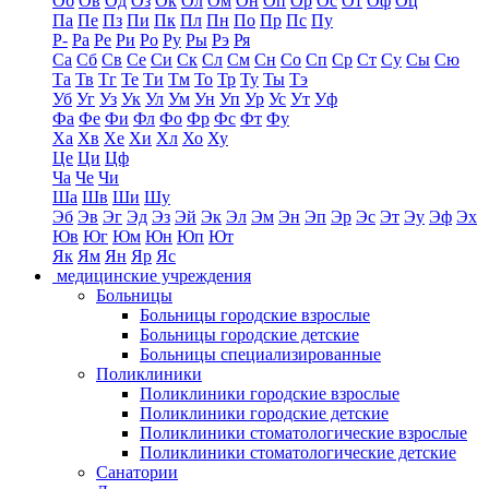
Об
Ов
Од
Оз
Ок
Ол
Ом
Он
Оп
Ор
Ос
От
Оф
Оц
Па
Пе
Пз
Пи
Пк
Пл
Пн
По
Пр
Пс
Пу
Р-
Ра
Ре
Ри
Ро
Ру
Ры
Рэ
Ря
Са
Сб
Св
Се
Си
Ск
Сл
См
Сн
Со
Сп
Ср
Ст
Су
Сы
Сю
Та
Тв
Тг
Те
Ти
Тм
То
Тр
Ту
Ты
Тэ
Уб
Уг
Уз
Ук
Ул
Ум
Ун
Уп
Ур
Ус
Ут
Уф
Фа
Фе
Фи
Фл
Фо
Фр
Фс
Фт
Фу
Ха
Хв
Хе
Хи
Хл
Хо
Ху
Це
Ци
Цф
Ча
Че
Чи
Ша
Шв
Ши
Шу
Эб
Эв
Эг
Эд
Эз
Эй
Эк
Эл
Эм
Эн
Эп
Эр
Эс
Эт
Эу
Эф
Эх
Юв
Юг
Юм
Юн
Юп
Ют
Як
Ям
Ян
Яр
Яс
медицинские учреждения
Больницы
Больницы городские взрослые
Больницы городские детские
Больницы специализированные
Поликлиники
Поликлиники городские взрослые
Поликлиники городские детские
Поликлиники стоматологические взрослые
Поликлиники стоматологические детские
Санатории