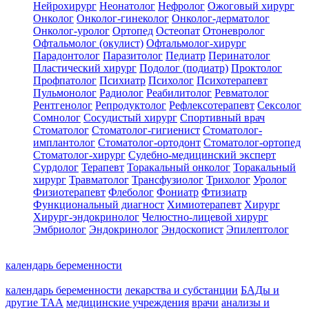
Нейрохирург
Неонатолог
Нефролог
Ожоговый хирург
Онколог
Онколог-гинеколог
Онколог-дерматолог
Онколог-уролог
Ортопед
Остеопат
Отоневролог
Офтальмолог (окулист)
Офтальмолог-хирург
Парадонтолог
Паразитолог
Педиатр
Перинатолог
Пластический хирург
Подолог (подиатр)
Проктолог
Профпатолог
Психиатр
Психолог
Психотерапевт
Пульмонолог
Радиолог
Реабилитолог
Ревматолог
Рентгенолог
Репродуктолог
Рефлексотерапевт
Сексолог
Сомнолог
Сосудистый хирург
Спортивный врач
Стоматолог
Стоматолог-гигиенист
Стоматолог-
имплантолог
Стоматолог-ортодонт
Стоматолог-ортопед
Стоматолог-хирург
Судебно-медицинский эксперт
Сурдолог
Терапевт
Торакальный онколог
Торакальный
хирург
Травматолог
Трансфузиолог
Трихолог
Уролог
Физиотерапевт
Флеболог
Фониатр
Фтизиатр
Функциональный диагност
Химиотерапевт
Хирург
Хирург-эндокринолог
Челюстно-лицевой хирург
Эмбриолог
Эндокринолог
Эндоскопист
Эпилептолог
календарь беременности
календарь беременности
лекарства и субстанции
БАДы и
другие ТАА
медицинские учреждения
врачи
анализы и