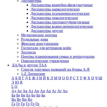
Диспансеры
Диспансеры врачебно-физкультурные
Диспансеры наркологические
Диспансеры психоневрологические
Диспансеры онкологические
Диспансеры противотуберкулезные
Диспансеры кожно-венерологические
Диспансеры другие
Медицинские центры
Родильные дома
Женские консультации
Госпитали для ветеранов войн
Хосписы
Центры планирования семьи и репродукции
Онкологические учреждения
БАДы и другие ТАА
Список торговых названий на буквы А-Я
1-Z Латинские
А
Б
В
Г
Д
Е
Ж
З
И
Й
К
Л
М
Н
О
П
Р
С
Т
У
Ф
Х
Ц
Ч
Ш
Э
Ю
Я
L
Q
Ад
Ае
Ак
Ал
Ан
Ап
Ар
Ас
Ат
Ац
Ба
Бе
Би
Бл
Бо
Бр
Бь
Ва
Ве
Ви
Во
Га
Ге
Ги
Гл
Го
Гр