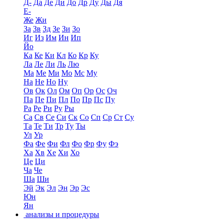
Д-
Да
Де
Ди
До
Др
Ду
Ды
Дя
Е-
Же
Жи
За
Зв
Зд
Зе
Зи
Зо
Иг
Из
Им
Ин
Ип
Йо
Ка
Ке
Ки
Кл
Ко
Кр
Ку
Ла
Ле
Ли
Ль
Лю
Ма
Ме
Ми
Мо
Мс
Му
На
Не
Но
Ну
Ов
Ок
Ол
Ом
Оп
Ор
Ос
Оч
Па
Пе
Пи
Пл
По
Пр
Пс
Пу
Ра
Ре
Ри
Ру
Ры
Са
Св
Се
Си
Ск
Со
Сп
Ср
Ст
Су
Та
Те
Ти
Тр
Ту
Ты
Ул
Ур
Фа
Фе
Фи
Фл
Фо
Фр
Фу
Фэ
Ха
Хв
Хе
Хи
Хо
Це
Ци
Ча
Че
Ша
Ши
Эй
Эк
Эл
Эн
Эр
Эс
Юн
Ян
анализы и процедуры