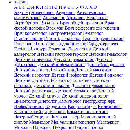
врачи
А
В
Г
Д
И
К
Л
М
Н
О
П
Р
С
Т
У
Ф
Х
Ч
Э
Акушер
Аллерголог
Андролог
Анестезиолог-
реаниматолог
Аритмолог
Артролог
Венеролог
Вертебролог
Врач лфк
Врач общей практики
Врач
скорой помощи
Врач узи
Врач эфферентной терапии
Врач-косметолог
Гастроэнтеролог
Гематолог
Гемостазиолог
Генетик
Гепатолог
Гериатр (геронтолог)
Гинеколог
Гинеколог-эндокринолог
Гирудотерапевт
Гнойный хирург
Гомеопат
Дерматолог
Детский
аллерголог
Детский гастроэнтеролог
Детский гематолог
Детский гинеколог
Детский дерматолог
Детский
дефектолог
Детский инфекционист
Детский кардиолог
Детский логопед
Детский лор
Детский массажист
Детский невролог
Детский нефролог
Детский онколог
Детский ортопед
Детский офтальмолог
Детский
психиатр
Детский психолог
Детский пульмонолог
Детский ревматолог
Детский стоматолог
Детский
уролог
Детский хирург
Детский эндокринолог
Диабетолог
Диетолог
Иммунолог
Инструктор лфк
Инфекционист
Кардиолог
Кардиохирург
Кинезиолог
Клинический фармаколог
Косметолог-эстетист
Лазерный хирург
Лимфолог
Лор
Малоинвазивный
хирург
Маммолог
Мануальный терапевт
Массажист
Миколог
Нарколог
Невролог
Нейропсихолог