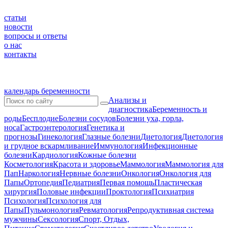
статьи
новости
вопросы и ответы
о нас
контакты
календарь беременности
Анализы и
диагностика
Беременность и
роды
Бесплодие
Болезни сосудов
Болезни уха, горла,
носа
Гастроэнтерология
Генетика и
прогнозы
Гинекология
Глазные болезни
Диетология
Диетология
и грудное вскармливание
Иммунология
Инфекционные
болезни
Кардиология
Кожные болезни
Косметология
Красота и здоровье
Маммология
Маммология для
Пап
Наркология
Нервные болезни
Онкология
Онкология для
Папы
Ортопедия
Педиатрия
Первая помощь
Пластическая
хирургия
Половые инфекции
Проктология
Психиатрия
Психология
Психология для
Папы
Пульмонология
Ревматология
Репродуктивная система
мужчины
Сексология
Спорт, Отдых,