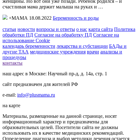
женщины. Но вот они уже позади. Ребенок родился – и
счастливая мама держит малыша на руках и …
+МАМА 18.08.2022
Беременность и роды
статьи
новости
вопросы и ответы
о нас
карта сайта
Политика
обработки ПД
Согласие на обработку ПД
Согласие на
использование Cookie
календарь беременности
лекарства и субстанции
БАДы и
другие ТАА
медицинские учреждения
врачи
анализы и
процедуры
контакты
наш адрес в Москве: Научный пр-д, д. 14а, стр. 1
сайт предназначен для жителей РФ
e-mail:
info@plusmama.ru
на карте
Материалы, размещенные на данной странице, носят
информационный характер и предназначены для
образовательных целей. Посетители сайта не должны
использовать их в качестве медицинских рекомендаций.
Определение диагноза и выбор методики лечения остается