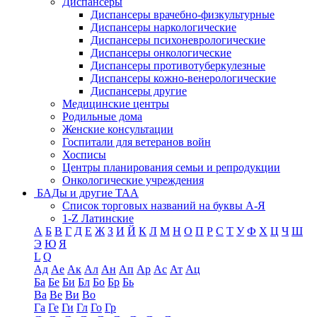
Диспансеры
Диспансеры врачебно-физкультурные
Диспансеры наркологические
Диспансеры психоневрологические
Диспансеры онкологические
Диспансеры противотуберкулезные
Диспансеры кожно-венерологические
Диспансеры другие
Медицинские центры
Родильные дома
Женские консультации
Госпитали для ветеранов войн
Хосписы
Центры планирования семьи и репродукции
Онкологические учреждения
БАДы и другие ТАА
Список торговых названий на буквы А-Я
1-Z Латинские
А
Б
В
Г
Д
Е
Ж
З
И
Й
К
Л
М
Н
О
П
Р
С
Т
У
Ф
Х
Ц
Ч
Ш
Э
Ю
Я
L
Q
Ад
Ае
Ак
Ал
Ан
Ап
Ар
Ас
Ат
Ац
Ба
Бе
Би
Бл
Бо
Бр
Бь
Ва
Ве
Ви
Во
Га
Ге
Ги
Гл
Го
Гр