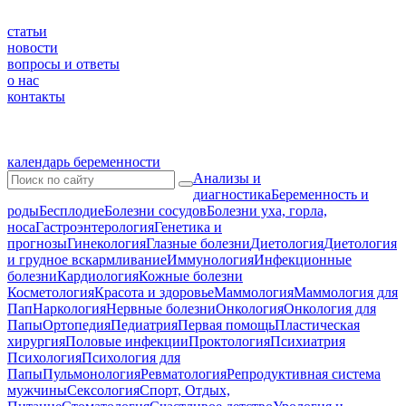
статьи
новости
вопросы и ответы
о нас
контакты
календарь беременности
Анализы и
диагностика
Беременность и
роды
Бесплодие
Болезни сосудов
Болезни уха, горла,
носа
Гастроэнтерология
Генетика и
прогнозы
Гинекология
Глазные болезни
Диетология
Диетология
и грудное вскармливание
Иммунология
Инфекционные
болезни
Кардиология
Кожные болезни
Косметология
Красота и здоровье
Маммология
Маммология для
Пап
Наркология
Нервные болезни
Онкология
Онкология для
Папы
Ортопедия
Педиатрия
Первая помощь
Пластическая
хирургия
Половые инфекции
Проктология
Психиатрия
Психология
Психология для
Папы
Пульмонология
Ревматология
Репродуктивная система
мужчины
Сексология
Спорт, Отдых,