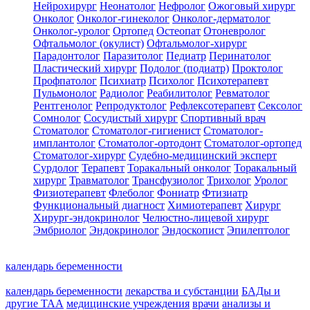
Нейрохирург
Неонатолог
Нефролог
Ожоговый хирург
Онколог
Онколог-гинеколог
Онколог-дерматолог
Онколог-уролог
Ортопед
Остеопат
Отоневролог
Офтальмолог (окулист)
Офтальмолог-хирург
Парадонтолог
Паразитолог
Педиатр
Перинатолог
Пластический хирург
Подолог (подиатр)
Проктолог
Профпатолог
Психиатр
Психолог
Психотерапевт
Пульмонолог
Радиолог
Реабилитолог
Ревматолог
Рентгенолог
Репродуктолог
Рефлексотерапевт
Сексолог
Сомнолог
Сосудистый хирург
Спортивный врач
Стоматолог
Стоматолог-гигиенист
Стоматолог-
имплантолог
Стоматолог-ортодонт
Стоматолог-ортопед
Стоматолог-хирург
Судебно-медицинский эксперт
Сурдолог
Терапевт
Торакальный онколог
Торакальный
хирург
Травматолог
Трансфузиолог
Трихолог
Уролог
Физиотерапевт
Флеболог
Фониатр
Фтизиатр
Функциональный диагност
Химиотерапевт
Хирург
Хирург-эндокринолог
Челюстно-лицевой хирург
Эмбриолог
Эндокринолог
Эндоскопист
Эпилептолог
календарь беременности
календарь беременности
лекарства и субстанции
БАДы и
другие ТАА
медицинские учреждения
врачи
анализы и