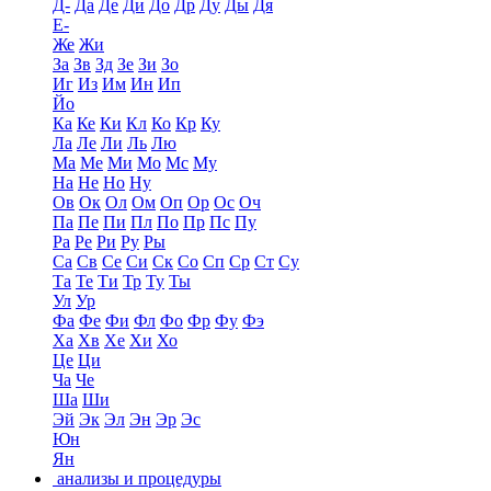
Д-
Да
Де
Ди
До
Др
Ду
Ды
Дя
Е-
Же
Жи
За
Зв
Зд
Зе
Зи
Зо
Иг
Из
Им
Ин
Ип
Йо
Ка
Ке
Ки
Кл
Ко
Кр
Ку
Ла
Ле
Ли
Ль
Лю
Ма
Ме
Ми
Мо
Мс
Му
На
Не
Но
Ну
Ов
Ок
Ол
Ом
Оп
Ор
Ос
Оч
Па
Пе
Пи
Пл
По
Пр
Пс
Пу
Ра
Ре
Ри
Ру
Ры
Са
Св
Се
Си
Ск
Со
Сп
Ср
Ст
Су
Та
Те
Ти
Тр
Ту
Ты
Ул
Ур
Фа
Фе
Фи
Фл
Фо
Фр
Фу
Фэ
Ха
Хв
Хе
Хи
Хо
Це
Ци
Ча
Че
Ша
Ши
Эй
Эк
Эл
Эн
Эр
Эс
Юн
Ян
анализы и процедуры