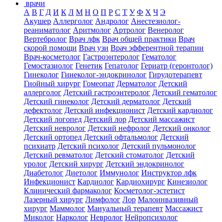
врачи
А
В
Г
Д
И
К
Л
М
Н
О
П
Р
С
Т
У
Ф
Х
Ч
Э
Акушер
Аллерголог
Андролог
Анестезиолог-
реаниматолог
Аритмолог
Артролог
Венеролог
Вертебролог
Врач лфк
Врач общей практики
Врач
скорой помощи
Врач узи
Врач эфферентной терапии
Врач-косметолог
Гастроэнтеролог
Гематолог
Гемостазиолог
Генетик
Гепатолог
Гериатр (геронтолог)
Гинеколог
Гинеколог-эндокринолог
Гирудотерапевт
Гнойный хирург
Гомеопат
Дерматолог
Детский
аллерголог
Детский гастроэнтеролог
Детский гематолог
Детский гинеколог
Детский дерматолог
Детский
дефектолог
Детский инфекционист
Детский кардиолог
Детский логопед
Детский лор
Детский массажист
Детский невролог
Детский нефролог
Детский онколог
Детский ортопед
Детский офтальмолог
Детский
психиатр
Детский психолог
Детский пульмонолог
Детский ревматолог
Детский стоматолог
Детский
уролог
Детский хирург
Детский эндокринолог
Диабетолог
Диетолог
Иммунолог
Инструктор лфк
Инфекционист
Кардиолог
Кардиохирург
Кинезиолог
Клинический фармаколог
Косметолог-эстетист
Лазерный хирург
Лимфолог
Лор
Малоинвазивный
хирург
Маммолог
Мануальный терапевт
Массажист
Миколог
Нарколог
Невролог
Нейропсихолог