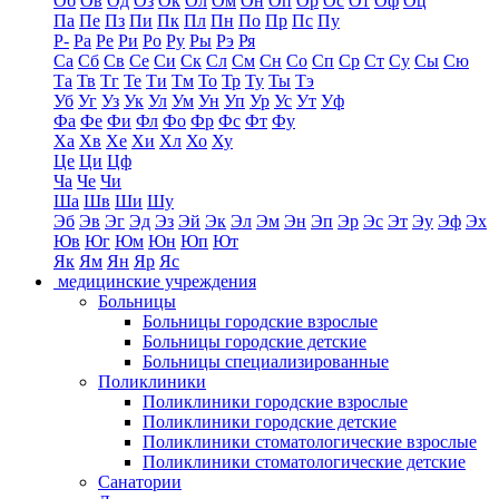
Об
Ов
Од
Оз
Ок
Ол
Ом
Он
Оп
Ор
Ос
От
Оф
Оц
Па
Пе
Пз
Пи
Пк
Пл
Пн
По
Пр
Пс
Пу
Р-
Ра
Ре
Ри
Ро
Ру
Ры
Рэ
Ря
Са
Сб
Св
Се
Си
Ск
Сл
См
Сн
Со
Сп
Ср
Ст
Су
Сы
Сю
Та
Тв
Тг
Те
Ти
Тм
То
Тр
Ту
Ты
Тэ
Уб
Уг
Уз
Ук
Ул
Ум
Ун
Уп
Ур
Ус
Ут
Уф
Фа
Фе
Фи
Фл
Фо
Фр
Фс
Фт
Фу
Ха
Хв
Хе
Хи
Хл
Хо
Ху
Це
Ци
Цф
Ча
Че
Чи
Ша
Шв
Ши
Шу
Эб
Эв
Эг
Эд
Эз
Эй
Эк
Эл
Эм
Эн
Эп
Эр
Эс
Эт
Эу
Эф
Эх
Юв
Юг
Юм
Юн
Юп
Ют
Як
Ям
Ян
Яр
Яс
медицинские учреждения
Больницы
Больницы городские взрослые
Больницы городские детские
Больницы специализированные
Поликлиники
Поликлиники городские взрослые
Поликлиники городские детские
Поликлиники стоматологические взрослые
Поликлиники стоматологические детские
Санатории