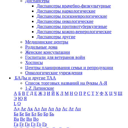
Диспансеры
Диспансеры врачебно-физкультурные
Диспансеры наркологические
Диспансеры психоневрологические
Диспансеры онкологические
Диспансеры противотуберкулезные
Диспансеры кожно-венерологические
Диспансеры другие
Медицинские центры
Родильные дома
Женские консультации
Госпитали для ветеранов войн
Хосписы
Центры планирования семьи и репродукции
Онкологические учреждения
БАДы и другие ТАА
Список торговых названий на буквы А-Я
1-Z Латинские
А
Б
В
Г
Д
Е
Ж
З
И
Й
К
Л
М
Н
О
П
Р
С
Т
У
Ф
Х
Ц
Ч
Ш
Э
Ю
Я
L
Q
Ад
Ае
Ак
Ал
Ан
Ап
Ар
Ас
Ат
Ац
Ба
Бе
Би
Бл
Бо
Бр
Бь
Ва
Ве
Ви
Во
Га
Ге
Ги
Гл
Го
Гр