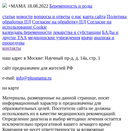
+МАМА 18.08.2022
Беременность и роды
статьи
новости
вопросы и ответы
о нас
карта сайта
Политика
обработки ПД
Согласие на обработку ПД
Согласие на
использование Cookie
календарь беременности
лекарства и субстанции
БАДы и
другие ТАА
медицинские учреждения
врачи
анализы и
процедуры
контакты
наш адрес в Москве: Научный пр-д, д. 14а, стр. 1
сайт предназначен для жителей РФ
e-mail:
info@plusmama.ru
на карте
Материалы, размещенные на данной странице, носят
информационный характер и предназначены для
образовательных целей. Посетители сайта не должны
использовать их в качестве медицинских рекомендаций.
Определение диагноза и выбор методики лечения остается
исключительно прерогативой вашего лечащего врача!
Компания не несет ответственности за возможные