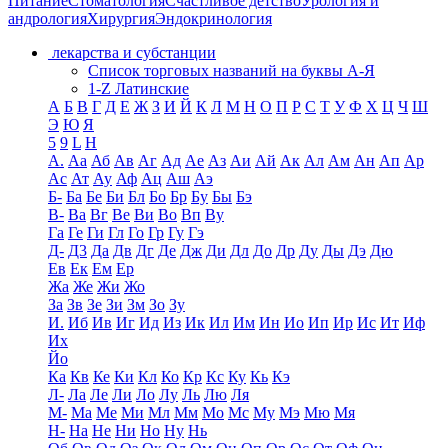
Питание
Стоматология
Счастливое детство
Урология и
андрология
Хирургия
Эндокринология
лекарства и субстанции
Список торговых названий на буквы А-Я
1-Z Латинские
А
Б
В
Г
Д
Е
Ж
З
И
Й
К
Л
М
Н
О
П
Р
С
Т
У
Ф
Х
Ц
Ч
Ш
Э
Ю
Я
5
9
L
H
А.
Аа
Аб
Ав
Аг
Ад
Ае
Аз
Аи
Ай
Ак
Ал
Ам
Ан
Ап
Ар
Ас
Ат
Ау
Аф
Ац
Аш
Аэ
Б-
Ба
Бе
Би
Бл
Бо
Бр
Бу
Бы
Бэ
В-
Ва
Вг
Ве
Ви
Во
Вп
Ву
Га
Ге
Ги
Гл
Го
Гр
Гу
Гэ
Д-
Д3
Да
Дв
Дг
Де
Дж
Ди
Дл
До
Др
Ду
Ды
Дэ
Дю
Ев
Ек
Ем
Ер
Жа
Же
Жи
Жо
За
Зв
Зе
Зи
Зм
Зо
Зу
И.
Иб
Ив
Иг
Ид
Из
Ик
Ил
Им
Ин
Ио
Ип
Ир
Ис
Ит
Иф
Их
Йо
Ка
Кв
Ке
Ки
Кл
Ко
Кр
Кс
Ку
Кь
Кэ
Л-
Ла
Ле
Ли
Ло
Лу
Ль
Лю
Ля
М-
Ма
Ме
Ми
Мл
Мм
Мо
Мс
Му
Мэ
Мю
Мя
Н-
На
Не
Ни
Но
Ну
Нь