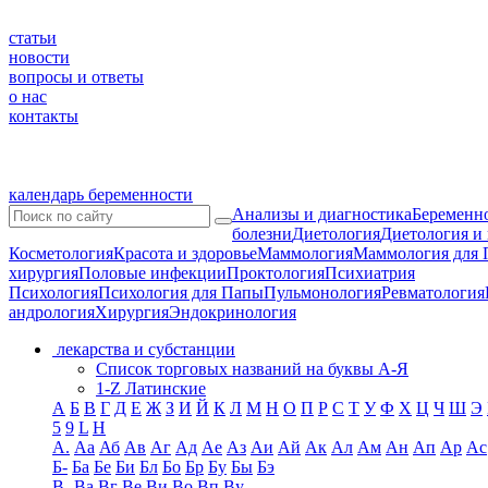
статьи
новости
вопросы и ответы
о нас
контакты
календарь беременности
Анализы и диагностика
Беременно
болезни
Диетология
Диетология и
Косметология
Красота и здоровье
Маммология
Маммология для 
хирургия
Половые инфекции
Проктология
Психиатрия
Психология
Психология для Папы
Пульмонология
Ревматология
андрология
Хирургия
Эндокринология
лекарства и субстанции
Список торговых названий на буквы А-Я
1-Z Латинские
А
Б
В
Г
Д
Е
Ж
З
И
Й
К
Л
М
Н
О
П
Р
С
Т
У
Ф
Х
Ц
Ч
Ш
Э
5
9
L
H
А.
Аа
Аб
Ав
Аг
Ад
Ае
Аз
Аи
Ай
Ак
Ал
Ам
Ан
Ап
Ар
Ас
Б-
Ба
Бе
Би
Бл
Бо
Бр
Бу
Бы
Бэ
В-
Ва
Вг
Ве
Ви
Во
Вп
Ву