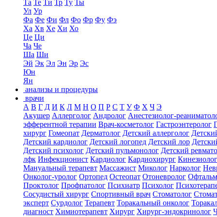
Та
Те
Ти
Тр
Ту
Ты
Ул
Ур
Фа
Фе
Фи
Фл
Фо
Фр
Фу
Фэ
Ха
Хв
Хе
Хи
Хо
Це
Ци
Ча
Че
Ша
Ши
Эй
Эк
Эл
Эн
Эр
Эс
Юн
Ян
анализы и процедуры
врачи
А
В
Г
Д
И
К
Л
М
Н
О
П
Р
С
Т
У
Ф
Х
Ч
Э
Акушер
Аллерголог
Андролог
Анестезиолог-реаниматол
эфферентной терапии
Врач-косметолог
Гастроэнтеролог
хирург
Гомеопат
Дерматолог
Детский аллерголог
Детски
Детский кардиолог
Детский логопед
Детский лор
Детски
Детский психолог
Детский пульмонолог
Детский ревмат
лфк
Инфекционист
Кардиолог
Кардиохирург
Кинезиоло
Мануальный терапевт
Массажист
Миколог
Нарколог
Нев
Онколог-уролог
Ортопед
Остеопат
Отоневролог
Офтальм
Проктолог
Профпатолог
Психиатр
Психолог
Психотерап
Сосудистый хирург
Спортивный врач
Стоматолог
Стомат
эксперт
Сурдолог
Терапевт
Торакальный онколог
Торака
диагност
Химиотерапевт
Хирург
Хирург-эндокринолог
Ч