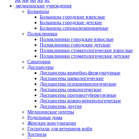
Як
Ям
Ян
Яр
Яс
медицинские учреждения
Больницы
Больницы городские взрослые
Больницы городские детские
Больницы специализированные
Поликлиники
Поликлиники городские взрослые
Поликлиники городские детские
Поликлиники стоматологические взрослые
Поликлиники стоматологические детские
Санатории
Диспансеры
Диспансеры врачебно-физкультурные
Диспансеры наркологические
Диспансеры психоневрологические
Диспансеры онкологические
Диспансеры противотуберкулезные
Диспансеры кожно-венерологические
Диспансеры другие
Медицинские центры
Родильные дома
Женские консультации
Госпитали для ветеранов войн
Хосписы