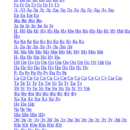
Га
Ге
Ги
Гл
Го
Гр
Гу
Гэ
Д-
Д3
Да
Дв
Дг
Де
Дж
Ди
Дл
До
Др
Ду
Ды
Дэ
Дю
Ев
Ек
Ем
Ер
Жа
Же
Жи
Жо
За
Зв
Зе
Зи
Зм
Зо
Зу
И.
Иб
Ив
Иг
Ид
Из
Ик
Ил
Им
Ин
Ио
Ип
Ир
Ис
Ит
Иф
И
Йо
Ка
Кв
Ке
Ки
Кл
Ко
Кр
Кс
Ку
Кь
Кэ
Л-
Ла
Ле
Ли
Ло
Лу
Ль
Лю
Ля
М-
Ма
Ме
Ми
Мл
Мм
Мо
Мс
Му
Мэ
Мю
Мя
Н-
На
Не
Ни
Но
Ну
Нь
Об
Ов
Од
Оз
Ок
Ол
Ом
Он
Оп
Ор
Ос
От
Оф
Оц
Па
Пе
Пз
Пи
Пк
Пл
Пн
По
Пр
Пс
Пу
Р-
Ра
Ре
Ри
Ро
Ру
Ры
Рэ
Ря
Са
Сб
Св
Се
Си
Ск
Сл
См
Сн
Со
Сп
Ср
Ст
Су
Сы
Сю
Та
Тв
Тг
Те
Ти
Тм
То
Тр
Ту
Ты
Тэ
Уб
Уг
Уз
Ук
Ул
Ум
Ун
Уп
Ур
Ус
Ут
Уф
Фа
Фе
Фи
Фл
Фо
Фр
Фс
Фт
Фу
Ха
Хв
Хе
Хи
Хл
Хо
Ху
Це
Ци
Цф
Ча
Че
Чи
Ша
Шв
Ши
Шу
Эб
Эв
Эг
Эд
Эз
Эй
Эк
Эл
Эм
Эн
Эп
Эр
Эс
Эт
Эу
Эф
Эх
Юв
Юг
Юм
Юн
Юп
Ют