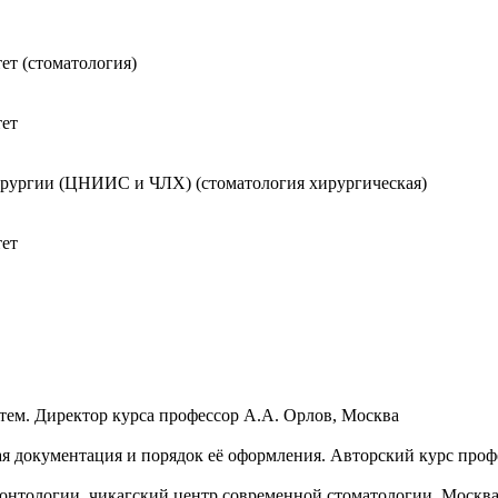
т (стоматология)
тет
рургии (ЦНИИС и ЧЛХ) (стоматология хирургическая)
тет
ем. Директор курса профессор А.А. Орлов, Москва
я документация и порядок её оформления. Авторский курс проф
онтологии. чикагский центр современной стоматологии. Москв