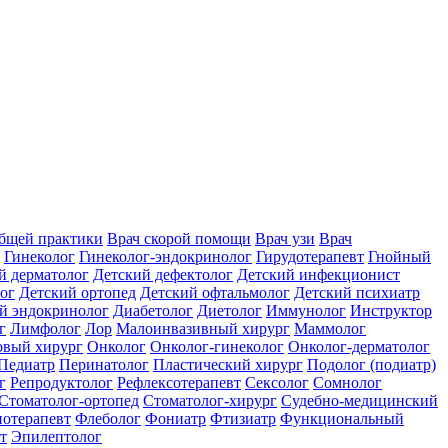
общей практики
Врач скорой помощи
Врач узи
Врач
Гинеколог
Гинеколог-эндокринолог
Гирудотерапевт
Гнойный
й дерматолог
Детский дефектолог
Детский инфекционист
ог
Детский ортопед
Детский офтальмолог
Детский психиатр
й эндокринолог
Диабетолог
Диетолог
Иммунолог
Инструктор
г
Лимфолог
Лор
Малоинвазивный хирург
Маммолог
вый хирург
Онколог
Онколог-гинеколог
Онколог-дерматолог
Педиатр
Перинатолог
Пластический хирург
Подолог (подиатр)
г
Репродуктолог
Рефлексотерапевт
Сексолог
Сомнолог
Стоматолог-ортопед
Стоматолог-хирург
Судебно-медицинский
отерапевт
Флеболог
Фониатр
Фтизиатр
Функциональный
т
Эпилептолог