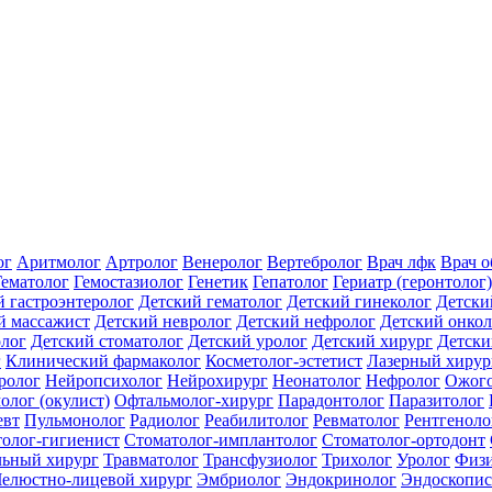
ог
Аритмолог
Артролог
Венеролог
Вертебролог
Врач лфк
Врач 
Гематолог
Гемостазиолог
Генетик
Гепатолог
Гериатр (геронтолог)
й гастроэнтеролог
Детский гематолог
Детский гинеколог
Детски
й массажист
Детский невролог
Детский нефролог
Детский онкол
олог
Детский стоматолог
Детский уролог
Детский хирург
Детски
г
Клинический фармаколог
Косметолог-эстетист
Лазерный хирур
ролог
Нейропсихолог
Нейрохирург
Неонатолог
Нефролог
Ожого
олог (окулист)
Офтальмолог-хирург
Парадонтолог
Паразитолог
евт
Пульмонолог
Радиолог
Реабилитолог
Ревматолог
Рентгеноло
олог-гигиенист
Стоматолог-имплантолог
Стоматолог-ортодонт
льный хирург
Травматолог
Трансфузиолог
Трихолог
Уролог
Физи
елюстно-лицевой хирург
Эмбриолог
Эндокринолог
Эндоскопис