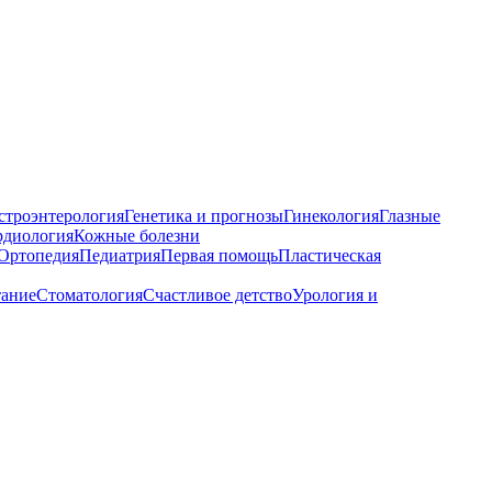
строэнтерология
Генетика и прогнозы
Гинекология
Глазные
рдиология
Кожные болезни
Ортопедия
Педиатрия
Первая помощь
Пластическая
тание
Стоматология
Счастливое детство
Урология и