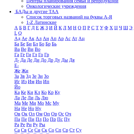
Центры планирования семьи и репродукции
Онкологические учреждения
БАДы и другие ТАА
Список торговых названий на буквы А-Я
1-Z Латинские
А
Б
В
Г
Д
Е
Ж
З
И
Й
К
Л
М
Н
О
П
Р
С
Т
У
Ф
Х
Ц
Ч
Ш
Э
L
Q
Ад
Ае
Ак
Ал
Ан
Ап
Ар
Ас
Ат
Ац
Ба
Бе
Би
Бл
Бо
Бр
Бь
Ва
Ве
Ви
Во
Га
Ге
Ги
Гл
Го
Гр
Д-
Да
Де
Ди
До
Др
Ду
Ды
Дя
Е-
Же
Жи
За
Зв
Зд
Зе
Зи
Зо
Иг
Из
Им
Ин
Ип
Йо
Ка
Ке
Ки
Кл
Ко
Кр
Ку
Ла
Ле
Ли
Ль
Лю
Ма
Ме
Ми
Мо
Мс
Му
На
Не
Но
Ну
Ов
Ок
Ол
Ом
Оп
Ор
Ос
Оч
Па
Пе
Пи
Пл
По
Пр
Пс
Пу
Ра
Ре
Ри
Ру
Ры
Са
Св
Се
Си
Ск
Со
Сп
Ср
Ст
Су