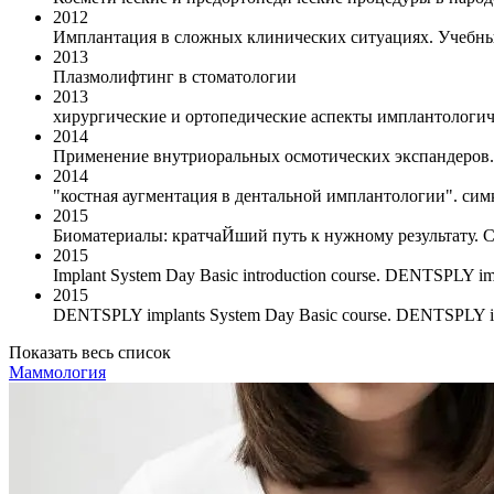
2012
Имплантация в сложных клинических ситуациях. Учебны
2013
Плазмолифтинг в стоматологии
2013
хирургические и ортопедические аспекты имплантологи
2014
Применение внутриоральных осмотических экспандеров.
2014
"костная аугментация в дентальной имплантологии". си
2015
Биоматериалы: кратчаЙший путь к нужному результа
2015
Implant System Day Basic introduction соursе. DENTSPLY
2015
DENTSPLY implants System Day Basic course. DENTSPLY i
Показать весь список
Маммология