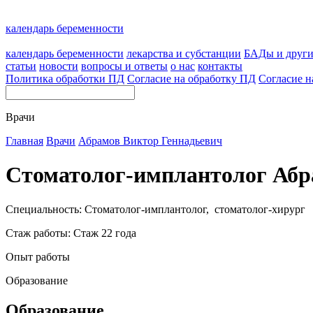
календарь беременности
календарь беременности
лекарства и субстанции
БАДы и друг
статьи
новости
вопросы и ответы
о нас
контакты
Политика обработки ПД
Согласие на обработку ПД
Согласие н
Врачи
Главная
Врачи
Абрамов Виктор Геннадьевич
Стоматолог-имплантолог Абр
Специальность: Стоматолог-имплантолог, стоматолог-хирург
Стаж работы: Стаж 22 года
Опыт работы
Образование
Образование