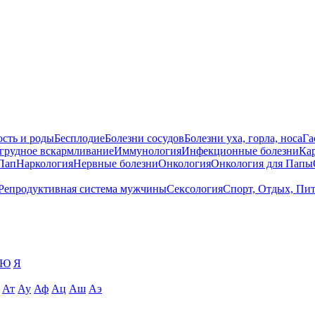
сть и роды
Бесплодие
Болезни сосудов
Болезни уха, горла, носа
Га
 грудное вскармливание
Иммунология
Инфекционные болезни
Ка
Пап
Наркология
Нервные болезни
Онкология
Онкология для Папы
Репродуктивная система мужчины
Сексология
Спорт, Отдых, Пи
Ю
Я
Ат
Ау
Аф
Ац
Аш
Аэ