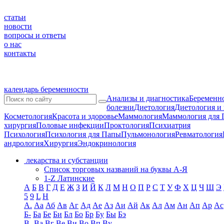
статьи
новости
вопросы и ответы
о нас
контакты
календарь беременности
Анализы и диагностика
Беременно
болезни
Диетология
Диетология и
Косметология
Красота и здоровье
Маммология
Маммология для 
хирургия
Половые инфекции
Проктология
Психиатрия
Психология
Психология для Папы
Пульмонология
Ревматология
андрология
Хирургия
Эндокринология
лекарства и субстанции
Список торговых названий на буквы А-Я
1-Z Латинские
А
Б
В
Г
Д
Е
Ж
З
И
Й
К
Л
М
Н
О
П
Р
С
Т
У
Ф
Х
Ц
Ч
Ш
Э
5
9
L
H
А.
Аа
Аб
Ав
Аг
Ад
Ае
Аз
Аи
Ай
Ак
Ал
Ам
Ан
Ап
Ар
Ас
Б-
Ба
Бе
Би
Бл
Бо
Бр
Бу
Бы
Бэ
В-
Ва
Вг
Ве
Ви
Во
Вп
Ву