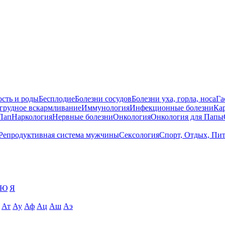
сть и роды
Бесплодие
Болезни сосудов
Болезни уха, горла, носа
Га
 грудное вскармливание
Иммунология
Инфекционные болезни
Ка
Пап
Наркология
Нервные болезни
Онкология
Онкология для Папы
Репродуктивная система мужчины
Сексология
Спорт, Отдых, Пи
Ю
Я
Ат
Ау
Аф
Ац
Аш
Аэ