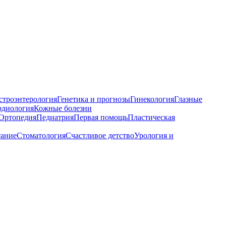
строэнтерология
Генетика и прогнозы
Гинекология
Глазные
рдиология
Кожные болезни
Ортопедия
Педиатрия
Первая помощь
Пластическая
тание
Стоматология
Счастливое детство
Урология и