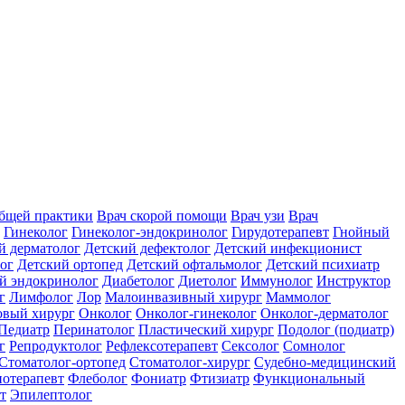
общей практики
Врач скорой помощи
Врач узи
Врач
Гинеколог
Гинеколог-эндокринолог
Гирудотерапевт
Гнойный
й дерматолог
Детский дефектолог
Детский инфекционист
ог
Детский ортопед
Детский офтальмолог
Детский психиатр
й эндокринолог
Диабетолог
Диетолог
Иммунолог
Инструктор
г
Лимфолог
Лор
Малоинвазивный хирург
Маммолог
вый хирург
Онколог
Онколог-гинеколог
Онколог-дерматолог
Педиатр
Перинатолог
Пластический хирург
Подолог (подиатр)
г
Репродуктолог
Рефлексотерапевт
Сексолог
Сомнолог
Стоматолог-ортопед
Стоматолог-хирург
Судебно-медицинский
отерапевт
Флеболог
Фониатр
Фтизиатр
Функциональный
т
Эпилептолог