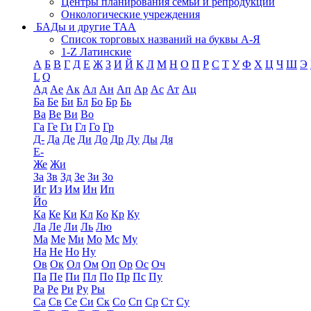
Центры планирования семьи и репродукции
Онкологические учреждения
БАДы и другие ТАА
Список торговых названий на буквы А-Я
1-Z Латинские
А
Б
В
Г
Д
Е
Ж
З
И
Й
К
Л
М
Н
О
П
Р
С
Т
У
Ф
Х
Ц
Ч
Ш
Э
L
Q
Ад
Ае
Ак
Ал
Ан
Ап
Ар
Ас
Ат
Ац
Ба
Бе
Би
Бл
Бо
Бр
Бь
Ва
Ве
Ви
Во
Га
Ге
Ги
Гл
Го
Гр
Д-
Да
Де
Ди
До
Др
Ду
Ды
Дя
Е-
Же
Жи
За
Зв
Зд
Зе
Зи
Зо
Иг
Из
Им
Ин
Ип
Йо
Ка
Ке
Ки
Кл
Ко
Кр
Ку
Ла
Ле
Ли
Ль
Лю
Ма
Ме
Ми
Мо
Мс
Му
На
Не
Но
Ну
Ов
Ок
Ол
Ом
Оп
Ор
Ос
Оч
Па
Пе
Пи
Пл
По
Пр
Пс
Пу
Ра
Ре
Ри
Ру
Ры
Са
Св
Се
Си
Ск
Со
Сп
Ср
Ст
Су