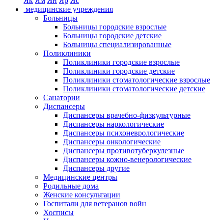
Як
Ям
Ян
Яр
Яс
медицинские учреждения
Больницы
Больницы городские взрослые
Больницы городские детские
Больницы специализированные
Поликлиники
Поликлиники городские взрослые
Поликлиники городские детские
Поликлиники стоматологические взрослые
Поликлиники стоматологические детские
Санатории
Диспансеры
Диспансеры врачебно-физкультурные
Диспансеры наркологические
Диспансеры психоневрологические
Диспансеры онкологические
Диспансеры противотуберкулезные
Диспансеры кожно-венерологические
Диспансеры другие
Медицинские центры
Родильные дома
Женские консультации
Госпитали для ветеранов войн
Хосписы