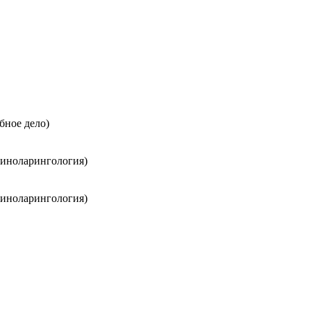
бное дело)
риноларингология)
риноларингология)