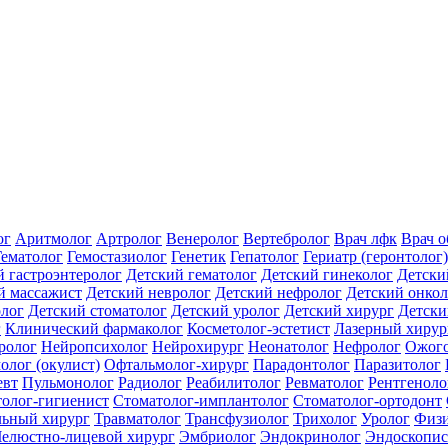
ог
Аритмолог
Артролог
Венеролог
Вертебролог
Врач лфк
Врач 
Гематолог
Гемостазиолог
Генетик
Гепатолог
Гериатр (геронтолог)
й гастроэнтеролог
Детский гематолог
Детский гинеколог
Детски
й массажист
Детский невролог
Детский нефролог
Детский онкол
олог
Детский стоматолог
Детский уролог
Детский хирург
Детски
г
Клинический фармаколог
Косметолог-эстетист
Лазерный хирур
ролог
Нейропсихолог
Нейрохирург
Неонатолог
Нефролог
Ожого
олог (окулист)
Офтальмолог-хирург
Парадонтолог
Паразитолог
евт
Пульмонолог
Радиолог
Реабилитолог
Ревматолог
Рентгеноло
олог-гигиенист
Стоматолог-имплантолог
Стоматолог-ортодонт
льный хирург
Травматолог
Трансфузиолог
Трихолог
Уролог
Физи
елюстно-лицевой хирург
Эмбриолог
Эндокринолог
Эндоскопис