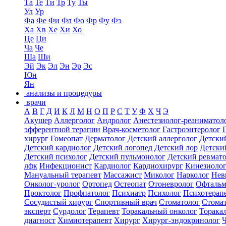
Та
Те
Ти
Тр
Ту
Ты
Ул
Ур
Фа
Фе
Фи
Фл
Фо
Фр
Фу
Фэ
Ха
Хв
Хе
Хи
Хо
Це
Ци
Ча
Че
Ша
Ши
Эй
Эк
Эл
Эн
Эр
Эс
Юн
Ян
анализы и процедуры
врачи
А
В
Г
Д
И
К
Л
М
Н
О
П
Р
С
Т
У
Ф
Х
Ч
Э
Акушер
Аллерголог
Андролог
Анестезиолог-реаниматол
эфферентной терапии
Врач-косметолог
Гастроэнтеролог
хирург
Гомеопат
Дерматолог
Детский аллерголог
Детски
Детский кардиолог
Детский логопед
Детский лор
Детски
Детский психолог
Детский пульмонолог
Детский ревмат
лфк
Инфекционист
Кардиолог
Кардиохирург
Кинезиоло
Мануальный терапевт
Массажист
Миколог
Нарколог
Нев
Онколог-уролог
Ортопед
Остеопат
Отоневролог
Офтальм
Проктолог
Профпатолог
Психиатр
Психолог
Психотерап
Сосудистый хирург
Спортивный врач
Стоматолог
Стомат
эксперт
Сурдолог
Терапевт
Торакальный онколог
Торака
диагност
Химиотерапевт
Хирург
Хирург-эндокринолог
Ч