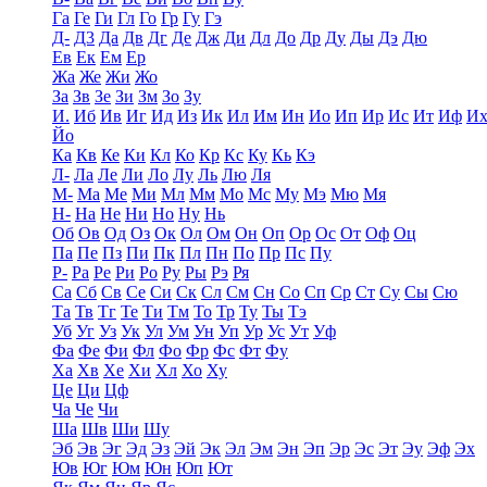
Га
Ге
Ги
Гл
Го
Гр
Гу
Гэ
Д-
Д3
Да
Дв
Дг
Де
Дж
Ди
Дл
До
Др
Ду
Ды
Дэ
Дю
Ев
Ек
Ем
Ер
Жа
Же
Жи
Жо
За
Зв
Зе
Зи
Зм
Зо
Зу
И.
Иб
Ив
Иг
Ид
Из
Ик
Ил
Им
Ин
Ио
Ип
Ир
Ис
Ит
Иф
И
Йо
Ка
Кв
Ке
Ки
Кл
Ко
Кр
Кс
Ку
Кь
Кэ
Л-
Ла
Ле
Ли
Ло
Лу
Ль
Лю
Ля
М-
Ма
Ме
Ми
Мл
Мм
Мо
Мс
Му
Мэ
Мю
Мя
Н-
На
Не
Ни
Но
Ну
Нь
Об
Ов
Од
Оз
Ок
Ол
Ом
Он
Оп
Ор
Ос
От
Оф
Оц
Па
Пе
Пз
Пи
Пк
Пл
Пн
По
Пр
Пс
Пу
Р-
Ра
Ре
Ри
Ро
Ру
Ры
Рэ
Ря
Са
Сб
Св
Се
Си
Ск
Сл
См
Сн
Со
Сп
Ср
Ст
Су
Сы
Сю
Та
Тв
Тг
Те
Ти
Тм
То
Тр
Ту
Ты
Тэ
Уб
Уг
Уз
Ук
Ул
Ум
Ун
Уп
Ур
Ус
Ут
Уф
Фа
Фе
Фи
Фл
Фо
Фр
Фс
Фт
Фу
Ха
Хв
Хе
Хи
Хл
Хо
Ху
Це
Ци
Цф
Ча
Че
Чи
Ша
Шв
Ши
Шу
Эб
Эв
Эг
Эд
Эз
Эй
Эк
Эл
Эм
Эн
Эп
Эр
Эс
Эт
Эу
Эф
Эх
Юв
Юг
Юм
Юн
Юп
Ют