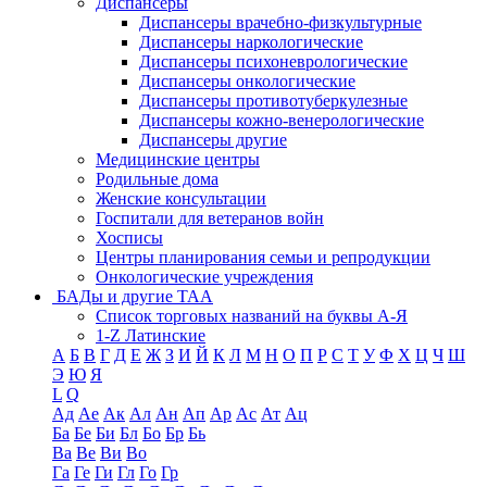
Диспансеры
Диспансеры врачебно-физкультурные
Диспансеры наркологические
Диспансеры психоневрологические
Диспансеры онкологические
Диспансеры противотуберкулезные
Диспансеры кожно-венерологические
Диспансеры другие
Медицинские центры
Родильные дома
Женские консультации
Госпитали для ветеранов войн
Хосписы
Центры планирования семьи и репродукции
Онкологические учреждения
БАДы и другие ТАА
Список торговых названий на буквы А-Я
1-Z Латинские
А
Б
В
Г
Д
Е
Ж
З
И
Й
К
Л
М
Н
О
П
Р
С
Т
У
Ф
Х
Ц
Ч
Ш
Э
Ю
Я
L
Q
Ад
Ае
Ак
Ал
Ан
Ап
Ар
Ас
Ат
Ац
Ба
Бе
Би
Бл
Бо
Бр
Бь
Ва
Ве
Ви
Во
Га
Ге
Ги
Гл
Го
Гр