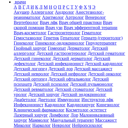
врачи
А
В
Г
Д
И
К
Л
М
Н
О
П
Р
С
Т
У
Ф
Х
Ч
Э
Акушер
Аллерголог
Андролог
Анестезиолог-
реаниматолог
Аритмолог
Артролог
Венеролог
Вертебролог
Врач лфк
Врач общей практики
Врач
скорой помощи
Врач узи
Врач эфферентной терапии
Врач-косметолог
Гастроэнтеролог
Гематолог
Гемостазиолог
Генетик
Гепатолог
Гериатр (геронтолог)
Гинеколог
Гинеколог-эндокринолог
Гирудотерапевт
Гнойный хирург
Гомеопат
Дерматолог
Детский
аллерголог
Детский гастроэнтеролог
Детский гематолог
Детский гинеколог
Детский дерматолог
Детский
дефектолог
Детский инфекционист
Детский кардиолог
Детский логопед
Детский лор
Детский массажист
Детский невролог
Детский нефролог
Детский онколог
Детский ортопед
Детский офтальмолог
Детский
психиатр
Детский психолог
Детский пульмонолог
Детский ревматолог
Детский стоматолог
Детский
уролог
Детский хирург
Детский эндокринолог
Диабетолог
Диетолог
Иммунолог
Инструктор лфк
Инфекционист
Кардиолог
Кардиохирург
Кинезиолог
Клинический фармаколог
Косметолог-эстетист
Лазерный хирург
Лимфолог
Лор
Малоинвазивный
хирург
Маммолог
Мануальный терапевт
Массажист
Миколог
Нарколог
Невролог
Нейропсихолог