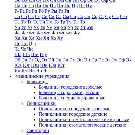
Об
Ов
Од
Оз
Ок
Ол
Ом
Он
Оп
Ор
Ос
От
Оф
Оц
Па
Пе
Пз
Пи
Пк
Пл
Пн
По
Пр
Пс
Пу
Р-
Ра
Ре
Ри
Ро
Ру
Ры
Рэ
Ря
Са
Сб
Св
Се
Си
Ск
Сл
См
Сн
Со
Сп
Ср
Ст
Су
Сы
Сю
Та
Тв
Тг
Те
Ти
Тм
То
Тр
Ту
Ты
Тэ
Уб
Уг
Уз
Ук
Ул
Ум
Ун
Уп
Ур
Ус
Ут
Уф
Фа
Фе
Фи
Фл
Фо
Фр
Фс
Фт
Фу
Ха
Хв
Хе
Хи
Хл
Хо
Ху
Це
Ци
Цф
Ча
Че
Чи
Ша
Шв
Ши
Шу
Эб
Эв
Эг
Эд
Эз
Эй
Эк
Эл
Эм
Эн
Эп
Эр
Эс
Эт
Эу
Эф
Эх
Юв
Юг
Юм
Юн
Юп
Ют
Як
Ям
Ян
Яр
Яс
медицинские учреждения
Больницы
Больницы городские взрослые
Больницы городские детские
Больницы специализированные
Поликлиники
Поликлиники городские взрослые
Поликлиники городские детские
Поликлиники стоматологические взрослые
Поликлиники стоматологические детские
Санатории