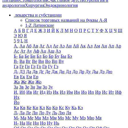
Питание
Стоматология
Счастливое детство
Урология и
андрология
Хирургия
Эндокринология
лекарства и субстанции
Список торговых названий на буквы А-Я
1-Z Латинские
А
Б
В
Г
Д
Е
Ж
З
И
Й
К
Л
М
Н
О
П
Р
С
Т
У
Ф
Х
Ц
Ч
Ш
Э
Ю
Я
5
9
L
H
А.
Аа
Аб
Ав
Аг
Ад
Ае
Аз
Аи
Ай
Ак
Ал
Ам
Ан
Ап
Ар
Ас
Ат
Ау
Аф
Ац
Аш
Аэ
Б-
Ба
Бе
Би
Бл
Бо
Бр
Бу
Бы
Бэ
В-
Ва
Вг
Ве
Ви
Во
Вп
Ву
Га
Ге
Ги
Гл
Го
Гр
Гу
Гэ
Д-
Д3
Да
Дв
Дг
Де
Дж
Ди
Дл
До
Др
Ду
Ды
Дэ
Дю
Ев
Ек
Ем
Ер
Жа
Же
Жи
Жо
За
Зв
Зе
Зи
Зм
Зо
Зу
И.
Иб
Ив
Иг
Ид
Из
Ик
Ил
Им
Ин
Ио
Ип
Ир
Ис
Ит
Иф
Их
Йо
Ка
Кв
Ке
Ки
Кл
Ко
Кр
Кс
Ку
Кь
Кэ
Л-
Ла
Ле
Ли
Ло
Лу
Ль
Лю
Ля
М-
Ма
Ме
Ми
Мл
Мм
Мо
Мс
Му
Мэ
Мю
Мя
Н-
На
Не
Ни
Но
Ну
Нь