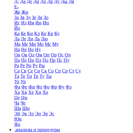
Д-
Да
Де
Ди
До
Др
Ду
Ды
Дя
Е-
Же
Жи
За
Зв
Зд
Зе
Зи
Зо
Иг
Из
Им
Ин
Ип
Йо
Ка
Ке
Ки
Кл
Ко
Кр
Ку
Ла
Ле
Ли
Ль
Лю
Ма
Ме
Ми
Мо
Мс
Му
На
Не
Но
Ну
Ов
Ок
Ол
Ом
Оп
Ор
Ос
Оч
Па
Пе
Пи
Пл
По
Пр
Пс
Пу
Ра
Ре
Ри
Ру
Ры
Са
Св
Се
Си
Ск
Со
Сп
Ср
Ст
Су
Та
Те
Ти
Тр
Ту
Ты
Ул
Ур
Фа
Фе
Фи
Фл
Фо
Фр
Фу
Фэ
Ха
Хв
Хе
Хи
Хо
Це
Ци
Ча
Че
Ша
Ши
Эй
Эк
Эл
Эн
Эр
Эс
Юн
Ян
анализы и процедуры