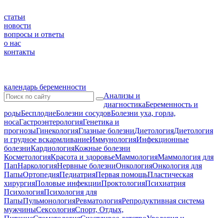
статьи
новости
вопросы и ответы
о нас
контакты
календарь беременности
Анализы и
диагностика
Беременность и
роды
Бесплодие
Болезни сосудов
Болезни уха, горла,
носа
Гастроэнтерология
Генетика и
прогнозы
Гинекология
Глазные болезни
Диетология
Диетология
и грудное вскармливание
Иммунология
Инфекционные
болезни
Кардиология
Кожные болезни
Косметология
Красота и здоровье
Маммология
Маммология для
Пап
Наркология
Нервные болезни
Онкология
Онкология для
Папы
Ортопедия
Педиатрия
Первая помощь
Пластическая
хирургия
Половые инфекции
Проктология
Психиатрия
Психология
Психология для
Папы
Пульмонология
Ревматология
Репродуктивная система
мужчины
Сексология
Спорт, Отдых,