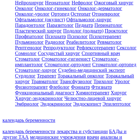
Нейрохирург
Неонатолог
Нефролог
Ожоговый хирург
Онколог
Онколог-гинеколог
Онколог-дерматолог
Онколог-уролог
Ортопед
Остеопат
Отоневролог
Офтальмолог (окулист)
Офтальмолог-хирург
Парадонтолог
Паразитолог
Педиатр
Перинатолог
Пластический хирург
Подолог (подиатр)
Проктолог
Профпатолог
Психиатр
Психолог
Психотерапевт
Пульмонолог
Радиолог
Реабилитолог
Ревматолог
Рентгенолог
Репродуктолог
Рефлексотерапевт
Сексолог
Сомнолог
Сосудистый хирург
Спортивный врач
Стоматолог
Стоматолог-гигиенист
Стоматолог-
имплантолог
Стоматолог-ортодонт
Стоматолог-ортопед
Стоматолог-хирург
Судебно-медицинский эксперт
Сурдолог
Терапевт
Торакальный онколог
Торакальный
хирург
Травматолог
Трансфузиолог
Трихолог
Уролог
Физиотерапевт
Флеболог
Фониатр
Фтизиатр
Функциональный диагност
Химиотерапевт
Хирург
Хирург-эндокринолог
Челюстно-лицевой хирург
Эмбриолог
Эндокринолог
Эндоскопист
Эпилептолог
календарь беременности
календарь беременности
лекарства и субстанции
БАДы и
другие ТАА
медицинские учреждения
врачи
анализы и