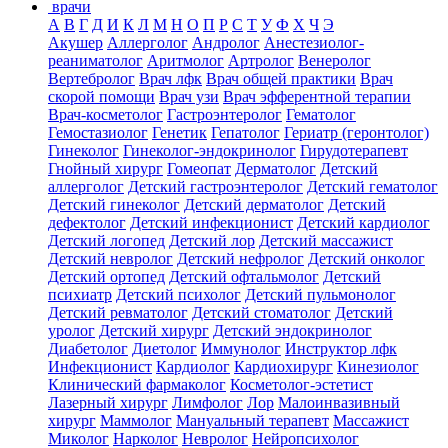
врачи
А
В
Г
Д
И
К
Л
М
Н
О
П
Р
С
Т
У
Ф
Х
Ч
Э
Акушер
Аллерголог
Андролог
Анестезиолог-
реаниматолог
Аритмолог
Артролог
Венеролог
Вертебролог
Врач лфк
Врач общей практики
Врач
скорой помощи
Врач узи
Врач эфферентной терапии
Врач-косметолог
Гастроэнтеролог
Гематолог
Гемостазиолог
Генетик
Гепатолог
Гериатр (геронтолог)
Гинеколог
Гинеколог-эндокринолог
Гирудотерапевт
Гнойный хирург
Гомеопат
Дерматолог
Детский
аллерголог
Детский гастроэнтеролог
Детский гематолог
Детский гинеколог
Детский дерматолог
Детский
дефектолог
Детский инфекционист
Детский кардиолог
Детский логопед
Детский лор
Детский массажист
Детский невролог
Детский нефролог
Детский онколог
Детский ортопед
Детский офтальмолог
Детский
психиатр
Детский психолог
Детский пульмонолог
Детский ревматолог
Детский стоматолог
Детский
уролог
Детский хирург
Детский эндокринолог
Диабетолог
Диетолог
Иммунолог
Инструктор лфк
Инфекционист
Кардиолог
Кардиохирург
Кинезиолог
Клинический фармаколог
Косметолог-эстетист
Лазерный хирург
Лимфолог
Лор
Малоинвазивный
хирург
Маммолог
Мануальный терапевт
Массажист
Миколог
Нарколог
Невролог
Нейропсихолог