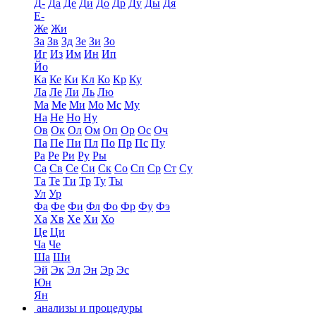
Д-
Да
Де
Ди
До
Др
Ду
Ды
Дя
Е-
Же
Жи
За
Зв
Зд
Зе
Зи
Зо
Иг
Из
Им
Ин
Ип
Йо
Ка
Ке
Ки
Кл
Ко
Кр
Ку
Ла
Ле
Ли
Ль
Лю
Ма
Ме
Ми
Мо
Мс
Му
На
Не
Но
Ну
Ов
Ок
Ол
Ом
Оп
Ор
Ос
Оч
Па
Пе
Пи
Пл
По
Пр
Пс
Пу
Ра
Ре
Ри
Ру
Ры
Са
Св
Се
Си
Ск
Со
Сп
Ср
Ст
Су
Та
Те
Ти
Тр
Ту
Ты
Ул
Ур
Фа
Фе
Фи
Фл
Фо
Фр
Фу
Фэ
Ха
Хв
Хе
Хи
Хо
Це
Ци
Ча
Че
Ша
Ши
Эй
Эк
Эл
Эн
Эр
Эс
Юн
Ян
анализы и процедуры