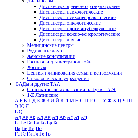
Диспансеры
Диспансеры врачебно-физкультурные
Диспансеры наркологические
Диспансеры психоневрологические
Диспансеры онкологические
Диспансеры противотуберкулезные
Диспансеры кожно-венерологические
Диспансеры другие
Медицинские центры
Родильные дома
Женские консультации
Госпитали для ветеранов войн
Хосписы
Центры планирования семьи и репродукции
Онкологические учреждения
БАДы и другие ТАА
Список торговых названий на буквы А-Я
1-Z Латинские
А
Б
В
Г
Д
Е
Ж
З
И
Й
К
Л
М
Н
О
П
Р
С
Т
У
Ф
Х
Ц
Ч
Ш
Э
Ю
Я
L
Q
Ад
Ае
Ак
Ал
Ан
Ап
Ар
Ас
Ат
Ац
Ба
Бе
Би
Бл
Бо
Бр
Бь
Ва
Ве
Ви
Во
Га
Ге
Ги
Гл
Го
Гр