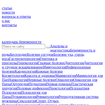
статьи
новости
вопросы и ответы
о нас
контакты
календарь беременности
Анализы и
диагностика
Беременность и
роды
Бесплодие
Болезни сосудов
Болезни уха, горла,
носа
Гастроэнтерология
Генетика и
прогнозы
Гинекология
Глазные болезни
Диетология
Диетология
и грудное вскармливание
Иммунология
Инфекционные
болезни
Кардиология
Кожные болезни
Косметология
Красота и здоровье
Маммология
Маммология для
Пап
Наркология
Нервные болезни
Онкология
Онкология для
Папы
Ортопедия
Педиатрия
Первая помощь
Пластическая
хирургия
Половые инфекции
Проктология
Психиатрия
Психология
Психология для
Папы
Пульмонология
Ревматология
Репродуктивная система
мужчины
Сексология
Спорт, Отдых,