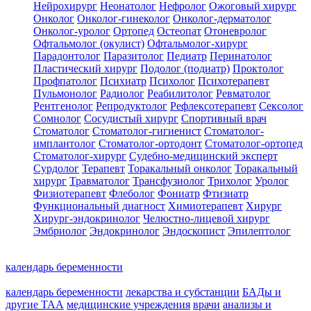
Нейрохирург
Неонатолог
Нефролог
Ожоговый хирург
Онколог
Онколог-гинеколог
Онколог-дерматолог
Онколог-уролог
Ортопед
Остеопат
Отоневролог
Офтальмолог (окулист)
Офтальмолог-хирург
Парадонтолог
Паразитолог
Педиатр
Перинатолог
Пластический хирург
Подолог (подиатр)
Проктолог
Профпатолог
Психиатр
Психолог
Психотерапевт
Пульмонолог
Радиолог
Реабилитолог
Ревматолог
Рентгенолог
Репродуктолог
Рефлексотерапевт
Сексолог
Сомнолог
Сосудистый хирург
Спортивный врач
Стоматолог
Стоматолог-гигиенист
Стоматолог-
имплантолог
Стоматолог-ортодонт
Стоматолог-ортопед
Стоматолог-хирург
Судебно-медицинский эксперт
Сурдолог
Терапевт
Торакальный онколог
Торакальный
хирург
Травматолог
Трансфузиолог
Трихолог
Уролог
Физиотерапевт
Флеболог
Фониатр
Фтизиатр
Функциональный диагност
Химиотерапевт
Хирург
Хирург-эндокринолог
Челюстно-лицевой хирург
Эмбриолог
Эндокринолог
Эндоскопист
Эпилептолог
календарь беременности
календарь беременности
лекарства и субстанции
БАДы и
другие ТАА
медицинские учреждения
врачи
анализы и