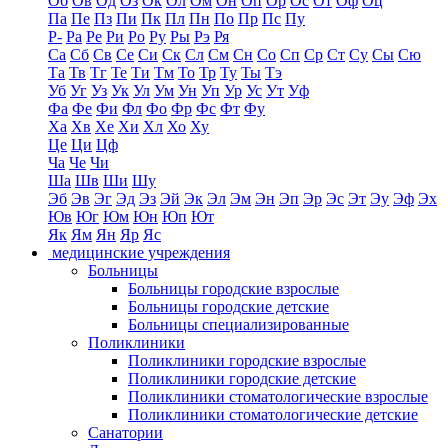
Об
Ов
Од
Оз
Ок
Ол
Ом
Он
Оп
Ор
Ос
От
Оф
Оц
Па
Пе
Пз
Пи
Пк
Пл
Пн
По
Пр
Пс
Пу
Р-
Ра
Ре
Ри
Ро
Ру
Ры
Рэ
Ря
Са
Сб
Св
Се
Си
Ск
Сл
См
Сн
Со
Сп
Ср
Ст
Су
Сы
Сю
Та
Тв
Тг
Те
Ти
Тм
То
Тр
Ту
Ты
Тэ
Уб
Уг
Уз
Ук
Ул
Ум
Ун
Уп
Ур
Ус
Ут
Уф
Фа
Фе
Фи
Фл
Фо
Фр
Фс
Фт
Фу
Ха
Хв
Хе
Хи
Хл
Хо
Ху
Це
Ци
Цф
Ча
Че
Чи
Ша
Шв
Ши
Шу
Эб
Эв
Эг
Эд
Эз
Эй
Эк
Эл
Эм
Эн
Эп
Эр
Эс
Эт
Эу
Эф
Эх
Юв
Юг
Юм
Юн
Юп
Ют
Як
Ям
Ян
Яр
Яс
медицинские учреждения
Больницы
Больницы городские взрослые
Больницы городские детские
Больницы специализированные
Поликлиники
Поликлиники городские взрослые
Поликлиники городские детские
Поликлиники стоматологические взрослые
Поликлиники стоматологические детские
Санатории