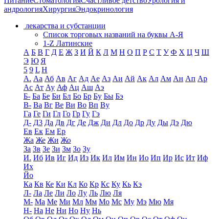
Питание
Стоматология
Счастливое детство
Урология и
андрология
Хирургия
Эндокринология
лекарства и субстанции
Список торговых названий на буквы А-Я
1-Z Латинские
А
Б
В
Г
Д
Е
Ж
З
И
Й
К
Л
М
Н
О
П
Р
С
Т
У
Ф
Х
Ц
Ч
Ш
Э
Ю
Я
5
9
L
H
А.
Аа
Аб
Ав
Аг
Ад
Ае
Аз
Аи
Ай
Ак
Ал
Ам
Ан
Ап
Ар
Ас
Ат
Ау
Аф
Ац
Аш
Аэ
Б-
Ба
Бе
Би
Бл
Бо
Бр
Бу
Бы
Бэ
В-
Ва
Вг
Ве
Ви
Во
Вп
Ву
Га
Ге
Ги
Гл
Го
Гр
Гу
Гэ
Д-
Д3
Да
Дв
Дг
Де
Дж
Ди
Дл
До
Др
Ду
Ды
Дэ
Дю
Ев
Ек
Ем
Ер
Жа
Же
Жи
Жо
За
Зв
Зе
Зи
Зм
Зо
Зу
И.
Иб
Ив
Иг
Ид
Из
Ик
Ил
Им
Ин
Ио
Ип
Ир
Ис
Ит
Иф
Их
Йо
Ка
Кв
Ке
Ки
Кл
Ко
Кр
Кс
Ку
Кь
Кэ
Л-
Ла
Ле
Ли
Ло
Лу
Ль
Лю
Ля
М-
Ма
Ме
Ми
Мл
Мм
Мо
Мс
Му
Мэ
Мю
Мя
Н-
На
Не
Ни
Но
Ну
Нь