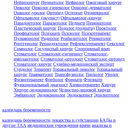
Нейрохирург
Неонатолог
Нефролог
Ожоговый хирург
Онколог
Онколог-гинеколог
Онколог-дерматолог
Онколог-уролог
Ортопед
Остеопат
Отоневролог
Офтальмолог (окулист)
Офтальмолог-хирург
Парадонтолог
Паразитолог
Педиатр
Перинатолог
Пластический хирург
Подолог (подиатр)
Проктолог
Профпатолог
Психиатр
Психолог
Психотерапевт
Пульмонолог
Радиолог
Реабилитолог
Ревматолог
Рентгенолог
Репродуктолог
Рефлексотерапевт
Сексолог
Сомнолог
Сосудистый хирург
Спортивный врач
Стоматолог
Стоматолог-гигиенист
Стоматолог-
имплантолог
Стоматолог-ортодонт
Стоматолог-ортопед
Стоматолог-хирург
Судебно-медицинский эксперт
Сурдолог
Терапевт
Торакальный онколог
Торакальный
хирург
Травматолог
Трансфузиолог
Трихолог
Уролог
Физиотерапевт
Флеболог
Фониатр
Фтизиатр
Функциональный диагност
Химиотерапевт
Хирург
Хирург-эндокринолог
Челюстно-лицевой хирург
Эмбриолог
Эндокринолог
Эндоскопист
Эпилептолог
календарь беременности
календарь беременности
лекарства и субстанции
БАДы и
другие ТАА
медицинские учреждения
врачи
анализы и