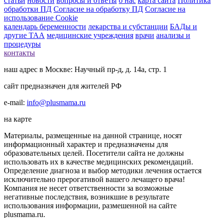
статьи
новости
вопросы и ответы
о нас
карта сайта
Политика
обработки ПД
Согласие на обработку ПД
Согласие на
использование Cookie
календарь беременности
лекарства и субстанции
БАДы и
другие ТАА
медицинские учреждения
врачи
анализы и
процедуры
контакты
наш адрес в Москве: Научный пр-д, д. 14а, стр. 1
сайт предназначен для жителей РФ
e-mail:
info@plusmama.ru
на карте
Материалы, размещенные на данной странице, носят
информационный характер и предназначены для
образовательных целей. Посетители сайта не должны
использовать их в качестве медицинских рекомендаций.
Определение диагноза и выбор методики лечения остается
исключительно прерогативой вашего лечащего врача!
Компания не несет ответственности за возможные
негативные последствия, возникшие в результате
использования информации, размешенной на сайте
plusmama.ru.