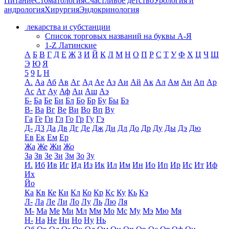
Питание
Стоматология
Счастливое детство
Урология и
андрология
Хирургия
Эндокринология
лекарства и субстанции
Список торговых названий на буквы А-Я
1-Z Латинские
А
Б
В
Г
Д
Е
Ж
З
И
Й
К
Л
М
Н
О
П
Р
С
Т
У
Ф
Х
Ц
Ч
Ш
Э
Ю
Я
5
9
L
H
А.
Аа
Аб
Ав
Аг
Ад
Ае
Аз
Аи
Ай
Ак
Ал
Ам
Ан
Ап
Ар
Ас
Ат
Ау
Аф
Ац
Аш
Аэ
Б-
Ба
Бе
Би
Бл
Бо
Бр
Бу
Бы
Бэ
В-
Ва
Вг
Ве
Ви
Во
Вп
Ву
Га
Ге
Ги
Гл
Го
Гр
Гу
Гэ
Д-
Д3
Да
Дв
Дг
Де
Дж
Ди
Дл
До
Др
Ду
Ды
Дэ
Дю
Ев
Ек
Ем
Ер
Жа
Же
Жи
Жо
За
Зв
Зе
Зи
Зм
Зо
Зу
И.
Иб
Ив
Иг
Ид
Из
Ик
Ил
Им
Ин
Ио
Ип
Ир
Ис
Ит
Иф
Их
Йо
Ка
Кв
Ке
Ки
Кл
Ко
Кр
Кс
Ку
Кь
Кэ
Л-
Ла
Ле
Ли
Ло
Лу
Ль
Лю
Ля
М-
Ма
Ме
Ми
Мл
Мм
Мо
Мс
Му
Мэ
Мю
Мя
Н-
На
Не
Ни
Но
Ну
Нь