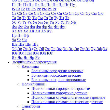
Об
Ов
Од
Оз
Ок
Ол
Ом
Он
Оп
Ор
Ос
От
Оф
Оц
Па
Пе
Пз
Пи
Пк
Пл
Пн
По
Пр
Пс
Пу
Р-
Ра
Ре
Ри
Ро
Ру
Ры
Рэ
Ря
Са
Сб
Св
Се
Си
Ск
Сл
См
Сн
Со
Сп
Ср
Ст
Су
Сы
Сю
Та
Тв
Тг
Те
Ти
Тм
То
Тр
Ту
Ты
Тэ
Уб
Уг
Уз
Ук
Ул
Ум
Ун
Уп
Ур
Ус
Ут
Уф
Фа
Фе
Фи
Фл
Фо
Фр
Фс
Фт
Фу
Ха
Хв
Хе
Хи
Хл
Хо
Ху
Це
Ци
Цф
Ча
Че
Чи
Ша
Шв
Ши
Шу
Эб
Эв
Эг
Эд
Эз
Эй
Эк
Эл
Эм
Эн
Эп
Эр
Эс
Эт
Эу
Эф
Эх
Юв
Юг
Юм
Юн
Юп
Ют
Як
Ям
Ян
Яр
Яс
медицинские учреждения
Больницы
Больницы городские взрослые
Больницы городские детские
Больницы специализированные
Поликлиники
Поликлиники городские взрослые
Поликлиники городские детские
Поликлиники стоматологические взрослые
Поликлиники стоматологические детские
Санатории