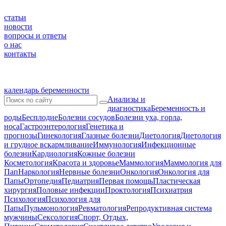
статьи
новости
вопросы и ответы
о нас
контакты
календарь беременности
Анализы и
диагностика
Беременность и
роды
Бесплодие
Болезни сосудов
Болезни уха, горла,
носа
Гастроэнтерология
Генетика и
прогнозы
Гинекология
Глазные болезни
Диетология
Диетология
и грудное вскармливание
Иммунология
Инфекционные
болезни
Кардиология
Кожные болезни
Косметология
Красота и здоровье
Маммология
Маммология для
Пап
Наркология
Нервные болезни
Онкология
Онкология для
Папы
Ортопедия
Педиатрия
Первая помощь
Пластическая
хирургия
Половые инфекции
Проктология
Психиатрия
Психология
Психология для
Папы
Пульмонология
Ревматология
Репродуктивная система
мужчины
Сексология
Спорт, Отдых,