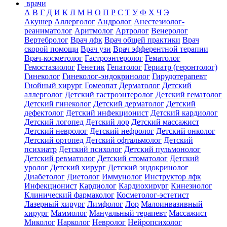
врачи
А
В
Г
Д
И
К
Л
М
Н
О
П
Р
С
Т
У
Ф
Х
Ч
Э
Акушер
Аллерголог
Андролог
Анестезиолог-
реаниматолог
Аритмолог
Артролог
Венеролог
Вертебролог
Врач лфк
Врач общей практики
Врач
скорой помощи
Врач узи
Врач эфферентной терапии
Врач-косметолог
Гастроэнтеролог
Гематолог
Гемостазиолог
Генетик
Гепатолог
Гериатр (геронтолог)
Гинеколог
Гинеколог-эндокринолог
Гирудотерапевт
Гнойный хирург
Гомеопат
Дерматолог
Детский
аллерголог
Детский гастроэнтеролог
Детский гематолог
Детский гинеколог
Детский дерматолог
Детский
дефектолог
Детский инфекционист
Детский кардиолог
Детский логопед
Детский лор
Детский массажист
Детский невролог
Детский нефролог
Детский онколог
Детский ортопед
Детский офтальмолог
Детский
психиатр
Детский психолог
Детский пульмонолог
Детский ревматолог
Детский стоматолог
Детский
уролог
Детский хирург
Детский эндокринолог
Диабетолог
Диетолог
Иммунолог
Инструктор лфк
Инфекционист
Кардиолог
Кардиохирург
Кинезиолог
Клинический фармаколог
Косметолог-эстетист
Лазерный хирург
Лимфолог
Лор
Малоинвазивный
хирург
Маммолог
Мануальный терапевт
Массажист
Миколог
Нарколог
Невролог
Нейропсихолог