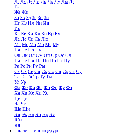
Д-
Да
Де
Ди
До
Др
Ду
Ды
Дя
Е-
Же
Жи
За
Зв
Зд
Зе
Зи
Зо
Иг
Из
Им
Ин
Ип
Йо
Ка
Ке
Ки
Кл
Ко
Кр
Ку
Ла
Ле
Ли
Ль
Лю
Ма
Ме
Ми
Мо
Мс
Му
На
Не
Но
Ну
Ов
Ок
Ол
Ом
Оп
Ор
Ос
Оч
Па
Пе
Пи
Пл
По
Пр
Пс
Пу
Ра
Ре
Ри
Ру
Ры
Са
Св
Се
Си
Ск
Со
Сп
Ср
Ст
Су
Та
Те
Ти
Тр
Ту
Ты
Ул
Ур
Фа
Фе
Фи
Фл
Фо
Фр
Фу
Фэ
Ха
Хв
Хе
Хи
Хо
Це
Ци
Ча
Че
Ша
Ши
Эй
Эк
Эл
Эн
Эр
Эс
Юн
Ян
анализы и процедуры