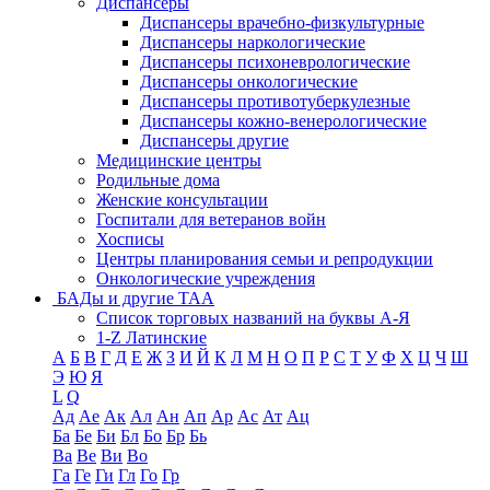
Диспансеры
Диспансеры врачебно-физкультурные
Диспансеры наркологические
Диспансеры психоневрологические
Диспансеры онкологические
Диспансеры противотуберкулезные
Диспансеры кожно-венерологические
Диспансеры другие
Медицинские центры
Родильные дома
Женские консультации
Госпитали для ветеранов войн
Хосписы
Центры планирования семьи и репродукции
Онкологические учреждения
БАДы и другие ТАА
Список торговых названий на буквы А-Я
1-Z Латинские
А
Б
В
Г
Д
Е
Ж
З
И
Й
К
Л
М
Н
О
П
Р
С
Т
У
Ф
Х
Ц
Ч
Ш
Э
Ю
Я
L
Q
Ад
Ае
Ак
Ал
Ан
Ап
Ар
Ас
Ат
Ац
Ба
Бе
Би
Бл
Бо
Бр
Бь
Ва
Ве
Ви
Во
Га
Ге
Ги
Гл
Го
Гр