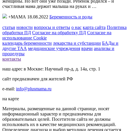
женщины. Но вот они уже позади. Ребенок родился – и
счастливая мама держит малыша на руках и …
+МАМА 18.08.2022
Беременность и роды
статьи
новости
вопросы и ответы
о нас
карта сайта
Политика
обработки ПД
Согласие на обработку ПД
Согласие на
использование Cookie
календарь беременности
лекарства и субстанции
БАДы и
другие ТАА
медицинские учреждения
врачи
анализы и
процедуры
контакты
наш адрес в Москве: Научный пр-д, д. 14а, стр. 1
сайт предназначен для жителей РФ
e-mail:
info@plusmama.ru
на карте
Материалы, размещенные на данной странице, носят
информационный характер и предназначены для
образовательных целей. Посетители сайта не должны
использовать их в качестве медицинских рекомендаций.
Определение диагноза и выбор методики лечения остается