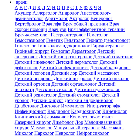
врачи
А
В
Г
Д
И
К
Л
М
Н
О
П
Р
С
Т
У
Ф
Х
Ч
Э
Акушер
Аллерголог
Андролог
Анестезиолог-
реаниматолог
Аритмолог
Артролог
Венеролог
Вертебролог
Врач лфк
Врач общей практики
Врач
скорой помощи
Врач узи
Врач эфферентной терапии
Врач-косметолог
Гастроэнтеролог
Гематолог
Гемостазиолог
Генетик
Гепатолог
Гериатр (геронтолог)
Гинеколог
Гинеколог-эндокринолог
Гирудотерапевт
Гнойный хирург
Гомеопат
Дерматолог
Детский
аллерголог
Детский гастроэнтеролог
Детский гематолог
Детский гинеколог
Детский дерматолог
Детский
дефектолог
Детский инфекционист
Детский кардиолог
Детский логопед
Детский лор
Детский массажист
Детский невролог
Детский нефролог
Детский онколог
Детский ортопед
Детский офтальмолог
Детский
психиатр
Детский психолог
Детский пульмонолог
Детский ревматолог
Детский стоматолог
Детский
уролог
Детский хирург
Детский эндокринолог
Диабетолог
Диетолог
Иммунолог
Инструктор лфк
Инфекционист
Кардиолог
Кардиохирург
Кинезиолог
Клинический фармаколог
Косметолог-эстетист
Лазерный хирург
Лимфолог
Лор
Малоинвазивный
хирург
Маммолог
Мануальный терапевт
Массажист
Миколог
Нарколог
Невролог
Нейропсихолог