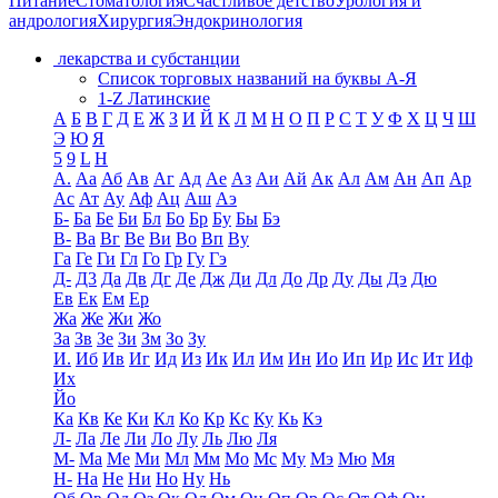
Питание
Стоматология
Счастливое детство
Урология и
андрология
Хирургия
Эндокринология
лекарства и субстанции
Список торговых названий на буквы А-Я
1-Z Латинские
А
Б
В
Г
Д
Е
Ж
З
И
Й
К
Л
М
Н
О
П
Р
С
Т
У
Ф
Х
Ц
Ч
Ш
Э
Ю
Я
5
9
L
H
А.
Аа
Аб
Ав
Аг
Ад
Ае
Аз
Аи
Ай
Ак
Ал
Ам
Ан
Ап
Ар
Ас
Ат
Ау
Аф
Ац
Аш
Аэ
Б-
Ба
Бе
Би
Бл
Бо
Бр
Бу
Бы
Бэ
В-
Ва
Вг
Ве
Ви
Во
Вп
Ву
Га
Ге
Ги
Гл
Го
Гр
Гу
Гэ
Д-
Д3
Да
Дв
Дг
Де
Дж
Ди
Дл
До
Др
Ду
Ды
Дэ
Дю
Ев
Ек
Ем
Ер
Жа
Же
Жи
Жо
За
Зв
Зе
Зи
Зм
Зо
Зу
И.
Иб
Ив
Иг
Ид
Из
Ик
Ил
Им
Ин
Ио
Ип
Ир
Ис
Ит
Иф
Их
Йо
Ка
Кв
Ке
Ки
Кл
Ко
Кр
Кс
Ку
Кь
Кэ
Л-
Ла
Ле
Ли
Ло
Лу
Ль
Лю
Ля
М-
Ма
Ме
Ми
Мл
Мм
Мо
Мс
Му
Мэ
Мю
Мя
Н-
На
Не
Ни
Но
Ну
Нь