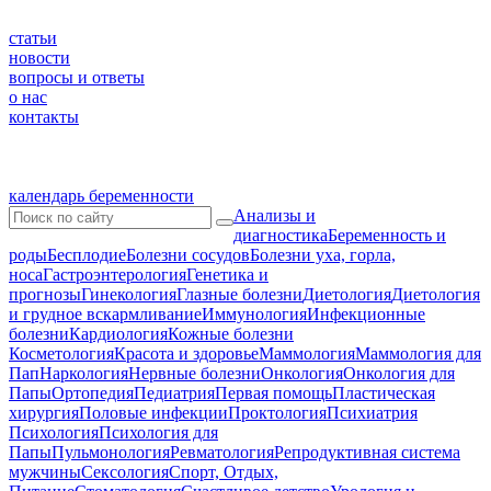
статьи
новости
вопросы и ответы
о нас
контакты
календарь беременности
Анализы и
диагностика
Беременность и
роды
Бесплодие
Болезни сосудов
Болезни уха, горла,
носа
Гастроэнтерология
Генетика и
прогнозы
Гинекология
Глазные болезни
Диетология
Диетология
и грудное вскармливание
Иммунология
Инфекционные
болезни
Кардиология
Кожные болезни
Косметология
Красота и здоровье
Маммология
Маммология для
Пап
Наркология
Нервные болезни
Онкология
Онкология для
Папы
Ортопедия
Педиатрия
Первая помощь
Пластическая
хирургия
Половые инфекции
Проктология
Психиатрия
Психология
Психология для
Папы
Пульмонология
Ревматология
Репродуктивная система
мужчины
Сексология
Спорт, Отдых,