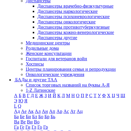
Диспансеры
Диспансеры врачебно-физкультурные
Диспансеры наркологические
Диспансеры психоневрологические
Диспансеры онкологические
Диспансеры противотуберкулезные
Диспансеры кожно-венерологические
Диспансеры другие
Медицинские центры
Родильные дома
Женские консультации
Госпитали для ветеранов войн
Хосписы
Центры планирования семьи и репродукции
Онкологические учреждения
БАДы и другие ТАА
Список торговых названий на буквы А-Я
1-Z Латинские
А
Б
В
Г
Д
Е
Ж
З
И
Й
К
Л
М
Н
О
П
Р
С
Т
У
Ф
Х
Ц
Ч
Ш
Э
Ю
Я
L
Q
Ад
Ае
Ак
Ал
Ан
Ап
Ар
Ас
Ат
Ац
Ба
Бе
Би
Бл
Бо
Бр
Бь
Ва
Ве
Ви
Во
Га
Ге
Ги
Гл
Го
Гр