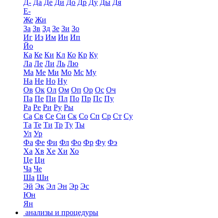
Д-
Да
Де
Ди
До
Др
Ду
Ды
Дя
Е-
Же
Жи
За
Зв
Зд
Зе
Зи
Зо
Иг
Из
Им
Ин
Ип
Йо
Ка
Ке
Ки
Кл
Ко
Кр
Ку
Ла
Ле
Ли
Ль
Лю
Ма
Ме
Ми
Мо
Мс
Му
На
Не
Но
Ну
Ов
Ок
Ол
Ом
Оп
Ор
Ос
Оч
Па
Пе
Пи
Пл
По
Пр
Пс
Пу
Ра
Ре
Ри
Ру
Ры
Са
Св
Се
Си
Ск
Со
Сп
Ср
Ст
Су
Та
Те
Ти
Тр
Ту
Ты
Ул
Ур
Фа
Фе
Фи
Фл
Фо
Фр
Фу
Фэ
Ха
Хв
Хе
Хи
Хо
Це
Ци
Ча
Че
Ша
Ши
Эй
Эк
Эл
Эн
Эр
Эс
Юн
Ян
анализы и процедуры