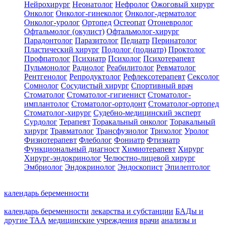
Нейрохирург
Неонатолог
Нефролог
Ожоговый хирург
Онколог
Онколог-гинеколог
Онколог-дерматолог
Онколог-уролог
Ортопед
Остеопат
Отоневролог
Офтальмолог (окулист)
Офтальмолог-хирург
Парадонтолог
Паразитолог
Педиатр
Перинатолог
Пластический хирург
Подолог (подиатр)
Проктолог
Профпатолог
Психиатр
Психолог
Психотерапевт
Пульмонолог
Радиолог
Реабилитолог
Ревматолог
Рентгенолог
Репродуктолог
Рефлексотерапевт
Сексолог
Сомнолог
Сосудистый хирург
Спортивный врач
Стоматолог
Стоматолог-гигиенист
Стоматолог-
имплантолог
Стоматолог-ортодонт
Стоматолог-ортопед
Стоматолог-хирург
Судебно-медицинский эксперт
Сурдолог
Терапевт
Торакальный онколог
Торакальный
хирург
Травматолог
Трансфузиолог
Трихолог
Уролог
Физиотерапевт
Флеболог
Фониатр
Фтизиатр
Функциональный диагност
Химиотерапевт
Хирург
Хирург-эндокринолог
Челюстно-лицевой хирург
Эмбриолог
Эндокринолог
Эндоскопист
Эпилептолог
календарь беременности
календарь беременности
лекарства и субстанции
БАДы и
другие ТАА
медицинские учреждения
врачи
анализы и