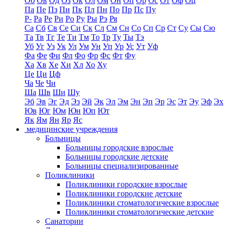
Об
Ов
Од
Оз
Ок
Ол
Ом
Он
Оп
Ор
Ос
От
Оф
Оц
Па
Пе
Пз
Пи
Пк
Пл
Пн
По
Пр
Пс
Пу
Р-
Ра
Ре
Ри
Ро
Ру
Ры
Рэ
Ря
Са
Сб
Св
Се
Си
Ск
Сл
См
Сн
Со
Сп
Ср
Ст
Су
Сы
Сю
Та
Тв
Тг
Те
Ти
Тм
То
Тр
Ту
Ты
Тэ
Уб
Уг
Уз
Ук
Ул
Ум
Ун
Уп
Ур
Ус
Ут
Уф
Фа
Фе
Фи
Фл
Фо
Фр
Фс
Фт
Фу
Ха
Хв
Хе
Хи
Хл
Хо
Ху
Це
Ци
Цф
Ча
Че
Чи
Ша
Шв
Ши
Шу
Эб
Эв
Эг
Эд
Эз
Эй
Эк
Эл
Эм
Эн
Эп
Эр
Эс
Эт
Эу
Эф
Эх
Юв
Юг
Юм
Юн
Юп
Ют
Як
Ям
Ян
Яр
Яс
медицинские учреждения
Больницы
Больницы городские взрослые
Больницы городские детские
Больницы специализированные
Поликлиники
Поликлиники городские взрослые
Поликлиники городские детские
Поликлиники стоматологические взрослые
Поликлиники стоматологические детские
Санатории