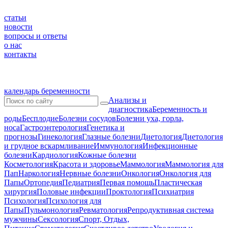
статьи
новости
вопросы и ответы
о нас
контакты
календарь беременности
Анализы и
диагностика
Беременность и
роды
Бесплодие
Болезни сосудов
Болезни уха, горла,
носа
Гастроэнтерология
Генетика и
прогнозы
Гинекология
Глазные болезни
Диетология
Диетология
и грудное вскармливание
Иммунология
Инфекционные
болезни
Кардиология
Кожные болезни
Косметология
Красота и здоровье
Маммология
Маммология для
Пап
Наркология
Нервные болезни
Онкология
Онкология для
Папы
Ортопедия
Педиатрия
Первая помощь
Пластическая
хирургия
Половые инфекции
Проктология
Психиатрия
Психология
Психология для
Папы
Пульмонология
Ревматология
Репродуктивная система
мужчины
Сексология
Спорт, Отдых,