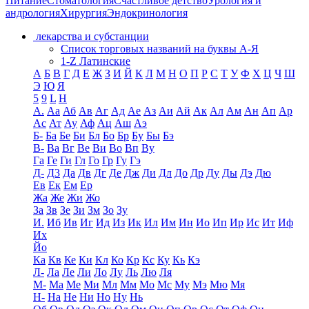
Питание
Стоматология
Счастливое детство
Урология и
андрология
Хирургия
Эндокринология
лекарства и субстанции
Список торговых названий на буквы А-Я
1-Z Латинские
А
Б
В
Г
Д
Е
Ж
З
И
Й
К
Л
М
Н
О
П
Р
С
Т
У
Ф
Х
Ц
Ч
Ш
Э
Ю
Я
5
9
L
H
А.
Аа
Аб
Ав
Аг
Ад
Ае
Аз
Аи
Ай
Ак
Ал
Ам
Ан
Ап
Ар
Ас
Ат
Ау
Аф
Ац
Аш
Аэ
Б-
Ба
Бе
Би
Бл
Бо
Бр
Бу
Бы
Бэ
В-
Ва
Вг
Ве
Ви
Во
Вп
Ву
Га
Ге
Ги
Гл
Го
Гр
Гу
Гэ
Д-
Д3
Да
Дв
Дг
Де
Дж
Ди
Дл
До
Др
Ду
Ды
Дэ
Дю
Ев
Ек
Ем
Ер
Жа
Же
Жи
Жо
За
Зв
Зе
Зи
Зм
Зо
Зу
И.
Иб
Ив
Иг
Ид
Из
Ик
Ил
Им
Ин
Ио
Ип
Ир
Ис
Ит
Иф
Их
Йо
Ка
Кв
Ке
Ки
Кл
Ко
Кр
Кс
Ку
Кь
Кэ
Л-
Ла
Ле
Ли
Ло
Лу
Ль
Лю
Ля
М-
Ма
Ме
Ми
Мл
Мм
Мо
Мс
Му
Мэ
Мю
Мя
Н-
На
Не
Ни
Но
Ну
Нь