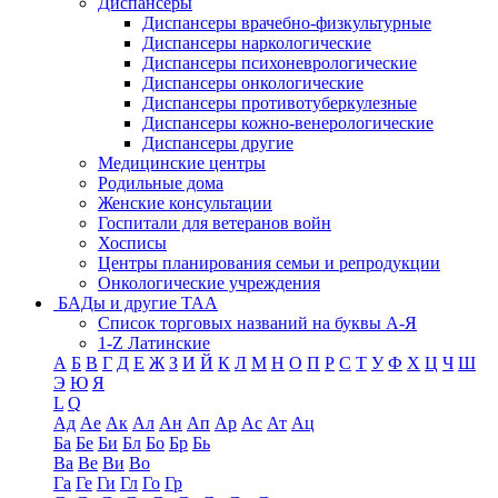
Диспансеры
Диспансеры врачебно-физкультурные
Диспансеры наркологические
Диспансеры психоневрологические
Диспансеры онкологические
Диспансеры противотуберкулезные
Диспансеры кожно-венерологические
Диспансеры другие
Медицинские центры
Родильные дома
Женские консультации
Госпитали для ветеранов войн
Хосписы
Центры планирования семьи и репродукции
Онкологические учреждения
БАДы и другие ТАА
Список торговых названий на буквы А-Я
1-Z Латинские
А
Б
В
Г
Д
Е
Ж
З
И
Й
К
Л
М
Н
О
П
Р
С
Т
У
Ф
Х
Ц
Ч
Ш
Э
Ю
Я
L
Q
Ад
Ае
Ак
Ал
Ан
Ап
Ар
Ас
Ат
Ац
Ба
Бе
Би
Бл
Бо
Бр
Бь
Ва
Ве
Ви
Во
Га
Ге
Ги
Гл
Го
Гр