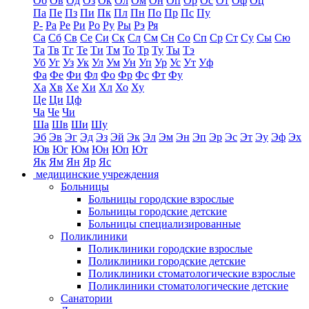
Об
Ов
Од
Оз
Ок
Ол
Ом
Он
Оп
Ор
Ос
От
Оф
Оц
Па
Пе
Пз
Пи
Пк
Пл
Пн
По
Пр
Пс
Пу
Р-
Ра
Ре
Ри
Ро
Ру
Ры
Рэ
Ря
Са
Сб
Св
Се
Си
Ск
Сл
См
Сн
Со
Сп
Ср
Ст
Су
Сы
Сю
Та
Тв
Тг
Те
Ти
Тм
То
Тр
Ту
Ты
Тэ
Уб
Уг
Уз
Ук
Ул
Ум
Ун
Уп
Ур
Ус
Ут
Уф
Фа
Фе
Фи
Фл
Фо
Фр
Фс
Фт
Фу
Ха
Хв
Хе
Хи
Хл
Хо
Ху
Це
Ци
Цф
Ча
Че
Чи
Ша
Шв
Ши
Шу
Эб
Эв
Эг
Эд
Эз
Эй
Эк
Эл
Эм
Эн
Эп
Эр
Эс
Эт
Эу
Эф
Эх
Юв
Юг
Юм
Юн
Юп
Ют
Як
Ям
Ян
Яр
Яс
медицинские учреждения
Больницы
Больницы городские взрослые
Больницы городские детские
Больницы специализированные
Поликлиники
Поликлиники городские взрослые
Поликлиники городские детские
Поликлиники стоматологические взрослые
Поликлиники стоматологические детские
Санатории