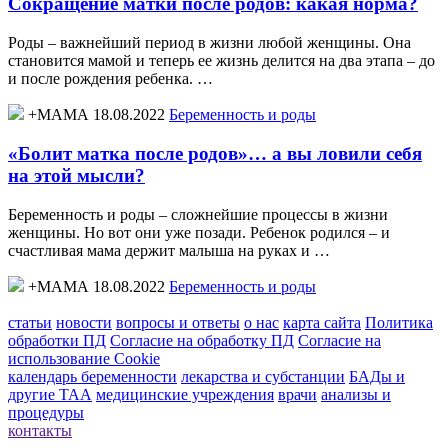
Сокращение матки после родов: какая норма?
Роды – важнейший период в жизни любой женщины. Она
становится мамой и теперь ее жизнь делится на два этапа – до
и после рождения ребенка. …
+МАМА 18.08.2022
Беременность и роды
«Болит матка после родов»… а вы ловили себя
на этой мысли?
Беременность и роды – сложнейшие процессы в жизни
женщины. Но вот они уже позади. Ребенок родился – и
счастливая мама держит малыша на руках и …
+МАМА 18.08.2022
Беременность и роды
статьи
новости
вопросы и ответы
о нас
карта сайта
Политика
обработки ПД
Согласие на обработку ПД
Согласие на
использование Cookie
календарь беременности
лекарства и субстанции
БАДы и
другие ТАА
медицинские учреждения
врачи
анализы и
процедуры
контакты