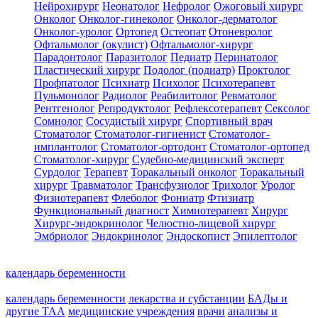
Нейрохирург
Неонатолог
Нефролог
Ожоговый хирург
Онколог
Онколог-гинеколог
Онколог-дерматолог
Онколог-уролог
Ортопед
Остеопат
Отоневролог
Офтальмолог (окулист)
Офтальмолог-хирург
Парадонтолог
Паразитолог
Педиатр
Перинатолог
Пластический хирург
Подолог (подиатр)
Проктолог
Профпатолог
Психиатр
Психолог
Психотерапевт
Пульмонолог
Радиолог
Реабилитолог
Ревматолог
Рентгенолог
Репродуктолог
Рефлексотерапевт
Сексолог
Сомнолог
Сосудистый хирург
Спортивный врач
Стоматолог
Стоматолог-гигиенист
Стоматолог-
имплантолог
Стоматолог-ортодонт
Стоматолог-ортопед
Стоматолог-хирург
Судебно-медицинский эксперт
Сурдолог
Терапевт
Торакальный онколог
Торакальный
хирург
Травматолог
Трансфузиолог
Трихолог
Уролог
Физиотерапевт
Флеболог
Фониатр
Фтизиатр
Функциональный диагност
Химиотерапевт
Хирург
Хирург-эндокринолог
Челюстно-лицевой хирург
Эмбриолог
Эндокринолог
Эндоскопист
Эпилептолог
календарь беременности
календарь беременности
лекарства и субстанции
БАДы и
другие ТАА
медицинские учреждения
врачи
анализы и