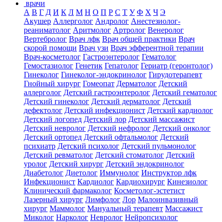
врачи
А
В
Г
Д
И
К
Л
М
Н
О
П
Р
С
Т
У
Ф
Х
Ч
Э
Акушер
Аллерголог
Андролог
Анестезиолог-
реаниматолог
Аритмолог
Артролог
Венеролог
Вертебролог
Врач лфк
Врач общей практики
Врач
скорой помощи
Врач узи
Врач эфферентной терапии
Врач-косметолог
Гастроэнтеролог
Гематолог
Гемостазиолог
Генетик
Гепатолог
Гериатр (геронтолог)
Гинеколог
Гинеколог-эндокринолог
Гирудотерапевт
Гнойный хирург
Гомеопат
Дерматолог
Детский
аллерголог
Детский гастроэнтеролог
Детский гематолог
Детский гинеколог
Детский дерматолог
Детский
дефектолог
Детский инфекционист
Детский кардиолог
Детский логопед
Детский лор
Детский массажист
Детский невролог
Детский нефролог
Детский онколог
Детский ортопед
Детский офтальмолог
Детский
психиатр
Детский психолог
Детский пульмонолог
Детский ревматолог
Детский стоматолог
Детский
уролог
Детский хирург
Детский эндокринолог
Диабетолог
Диетолог
Иммунолог
Инструктор лфк
Инфекционист
Кардиолог
Кардиохирург
Кинезиолог
Клинический фармаколог
Косметолог-эстетист
Лазерный хирург
Лимфолог
Лор
Малоинвазивный
хирург
Маммолог
Мануальный терапевт
Массажист
Миколог
Нарколог
Невролог
Нейропсихолог