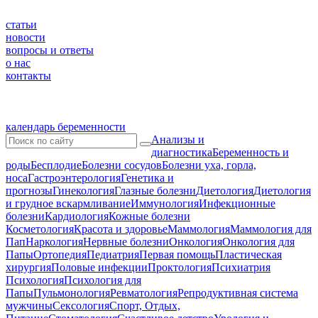
статьи
новости
вопросы и ответы
о нас
контакты
календарь беременности
Анализы и
диагностика
Беременность и
роды
Бесплодие
Болезни сосудов
Болезни уха, горла,
носа
Гастроэнтерология
Генетика и
прогнозы
Гинекология
Глазные болезни
Диетология
Диетология
и грудное вскармливание
Иммунология
Инфекционные
болезни
Кардиология
Кожные болезни
Косметология
Красота и здоровье
Маммология
Маммология для
Пап
Наркология
Нервные болезни
Онкология
Онкология для
Папы
Ортопедия
Педиатрия
Первая помощь
Пластическая
хирургия
Половые инфекции
Проктология
Психиатрия
Психология
Психология для
Папы
Пульмонология
Ревматология
Репродуктивная система
мужчины
Сексология
Спорт, Отдых,