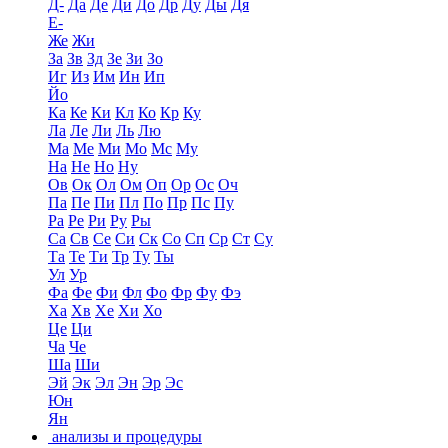
Д-
Да
Де
Ди
До
Др
Ду
Ды
Дя
Е-
Же
Жи
За
Зв
Зд
Зе
Зи
Зо
Иг
Из
Им
Ин
Ип
Йо
Ка
Ке
Ки
Кл
Ко
Кр
Ку
Ла
Ле
Ли
Ль
Лю
Ма
Ме
Ми
Мо
Мс
Му
На
Не
Но
Ну
Ов
Ок
Ол
Ом
Оп
Ор
Ос
Оч
Па
Пе
Пи
Пл
По
Пр
Пс
Пу
Ра
Ре
Ри
Ру
Ры
Са
Св
Се
Си
Ск
Со
Сп
Ср
Ст
Су
Та
Те
Ти
Тр
Ту
Ты
Ул
Ур
Фа
Фе
Фи
Фл
Фо
Фр
Фу
Фэ
Ха
Хв
Хе
Хи
Хо
Це
Ци
Ча
Че
Ша
Ши
Эй
Эк
Эл
Эн
Эр
Эс
Юн
Ян
анализы и процедуры