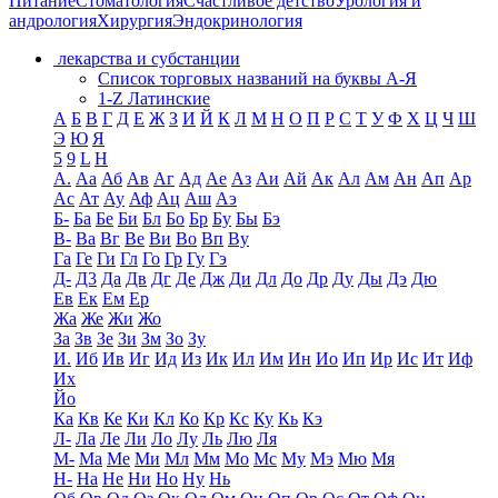
Питание
Стоматология
Счастливое детство
Урология и
андрология
Хирургия
Эндокринология
лекарства и субстанции
Список торговых названий на буквы А-Я
1-Z Латинские
А
Б
В
Г
Д
Е
Ж
З
И
Й
К
Л
М
Н
О
П
Р
С
Т
У
Ф
Х
Ц
Ч
Ш
Э
Ю
Я
5
9
L
H
А.
Аа
Аб
Ав
Аг
Ад
Ае
Аз
Аи
Ай
Ак
Ал
Ам
Ан
Ап
Ар
Ас
Ат
Ау
Аф
Ац
Аш
Аэ
Б-
Ба
Бе
Би
Бл
Бо
Бр
Бу
Бы
Бэ
В-
Ва
Вг
Ве
Ви
Во
Вп
Ву
Га
Ге
Ги
Гл
Го
Гр
Гу
Гэ
Д-
Д3
Да
Дв
Дг
Де
Дж
Ди
Дл
До
Др
Ду
Ды
Дэ
Дю
Ев
Ек
Ем
Ер
Жа
Же
Жи
Жо
За
Зв
Зе
Зи
Зм
Зо
Зу
И.
Иб
Ив
Иг
Ид
Из
Ик
Ил
Им
Ин
Ио
Ип
Ир
Ис
Ит
Иф
Их
Йо
Ка
Кв
Ке
Ки
Кл
Ко
Кр
Кс
Ку
Кь
Кэ
Л-
Ла
Ле
Ли
Ло
Лу
Ль
Лю
Ля
М-
Ма
Ме
Ми
Мл
Мм
Мо
Мс
Му
Мэ
Мю
Мя
Н-
На
Не
Ни
Но
Ну
Нь