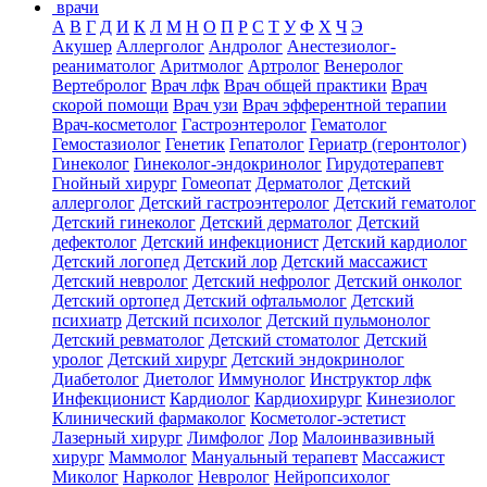
врачи
А
В
Г
Д
И
К
Л
М
Н
О
П
Р
С
Т
У
Ф
Х
Ч
Э
Акушер
Аллерголог
Андролог
Анестезиолог-
реаниматолог
Аритмолог
Артролог
Венеролог
Вертебролог
Врач лфк
Врач общей практики
Врач
скорой помощи
Врач узи
Врач эфферентной терапии
Врач-косметолог
Гастроэнтеролог
Гематолог
Гемостазиолог
Генетик
Гепатолог
Гериатр (геронтолог)
Гинеколог
Гинеколог-эндокринолог
Гирудотерапевт
Гнойный хирург
Гомеопат
Дерматолог
Детский
аллерголог
Детский гастроэнтеролог
Детский гематолог
Детский гинеколог
Детский дерматолог
Детский
дефектолог
Детский инфекционист
Детский кардиолог
Детский логопед
Детский лор
Детский массажист
Детский невролог
Детский нефролог
Детский онколог
Детский ортопед
Детский офтальмолог
Детский
психиатр
Детский психолог
Детский пульмонолог
Детский ревматолог
Детский стоматолог
Детский
уролог
Детский хирург
Детский эндокринолог
Диабетолог
Диетолог
Иммунолог
Инструктор лфк
Инфекционист
Кардиолог
Кардиохирург
Кинезиолог
Клинический фармаколог
Косметолог-эстетист
Лазерный хирург
Лимфолог
Лор
Малоинвазивный
хирург
Маммолог
Мануальный терапевт
Массажист
Миколог
Нарколог
Невролог
Нейропсихолог