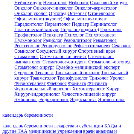
Нейрохирург
Неонатолог
Нефролог
Ожоговый хирург
Онколог
Онколог-гинеколог
Онколог-дерматолог
Онколог-уролог
Ортопед
Остеопат
Отоневролог
Офтальмолог (окулист)
Офтальмолог-хирург
Парадонтолог
Паразитолог
Педиатр
Перинатолог
Пластический хирург
Подолог (подиатр)
Проктолог
Профпатолог
Психиатр
Психолог
Психотерапевт
Пульмонолог
Радиолог
Реабилитолог
Ревматолог
Рентгенолог
Репродуктолог
Рефлексотерапевт
Сексолог
Сомнолог
Сосудистый хирург
Спортивный врач
Стоматолог
Стоматолог-гигиенист
Стоматолог-
имплантолог
Стоматолог-ортодонт
Стоматолог-ортопед
Стоматолог-хирург
Судебно-медицинский эксперт
Сурдолог
Терапевт
Торакальный онколог
Торакальный
хирург
Травматолог
Трансфузиолог
Трихолог
Уролог
Физиотерапевт
Флеболог
Фониатр
Фтизиатр
Функциональный диагност
Химиотерапевт
Хирург
Хирург-эндокринолог
Челюстно-лицевой хирург
Эмбриолог
Эндокринолог
Эндоскопист
Эпилептолог
календарь беременности
календарь беременности
лекарства и субстанции
БАДы и
другие ТАА
медицинские учреждения
врачи
анализы и