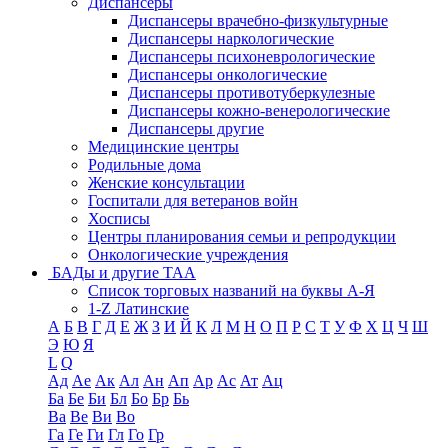
Диспансеры
Диспансеры врачебно-физкультурные
Диспансеры наркологические
Диспансеры психоневрологические
Диспансеры онкологические
Диспансеры противотуберкулезные
Диспансеры кожно-венерологические
Диспансеры другие
Медицинские центры
Родильные дома
Женские консультации
Госпитали для ветеранов войн
Хосписы
Центры планирования семьи и репродукции
Онкологические учреждения
БАДы и другие ТАА
Список торговых названий на буквы А-Я
1-Z Латинские
А
Б
В
Г
Д
Е
Ж
З
И
Й
К
Л
М
Н
О
П
Р
С
Т
У
Ф
Х
Ц
Ч
Ш
Э
Ю
Я
L
Q
Ад
Ае
Ак
Ал
Ан
Ап
Ар
Ас
Ат
Ац
Ба
Бе
Би
Бл
Бо
Бр
Бь
Ва
Ве
Ви
Во
Га
Ге
Ги
Гл
Го
Гр