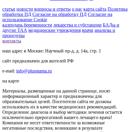
статьи
новости
вопросы и ответы
о нас
карта сайта
Политика
обработки ПД
Согласие на обработку ПД
Согласие на
использование Cookie
календарь беременности
лекарства и субстанции
БАДы и
другие ТАА
медицинские учреждения
врачи
анализы и
процедуры
контакты
наш адрес в Москве: Научный пр-д, д. 14а, стр. 1
сайт предназначен для жителей РФ
e-mail:
info@plusmama.ru
на карте
Материалы, размещенные на данной странице, носят
информационный характер и предназначены для
образовательных целей. Посетители сайта не должны
использовать их в качестве медицинских рекомендаций.
Определение диагноза и выбор методики лечения остается
исключительно прерогативой вашего лечащего врача!
Компания не несет ответственности за возможные
негативные последствия, возникшие в результате