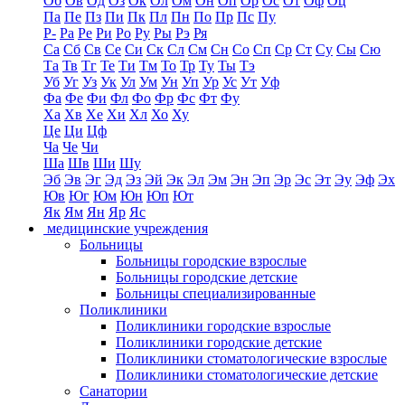
Об
Ов
Од
Оз
Ок
Ол
Ом
Он
Оп
Ор
Ос
От
Оф
Оц
Па
Пе
Пз
Пи
Пк
Пл
Пн
По
Пр
Пс
Пу
Р-
Ра
Ре
Ри
Ро
Ру
Ры
Рэ
Ря
Са
Сб
Св
Се
Си
Ск
Сл
См
Сн
Со
Сп
Ср
Ст
Су
Сы
Сю
Та
Тв
Тг
Те
Ти
Тм
То
Тр
Ту
Ты
Тэ
Уб
Уг
Уз
Ук
Ул
Ум
Ун
Уп
Ур
Ус
Ут
Уф
Фа
Фе
Фи
Фл
Фо
Фр
Фс
Фт
Фу
Ха
Хв
Хе
Хи
Хл
Хо
Ху
Це
Ци
Цф
Ча
Че
Чи
Ша
Шв
Ши
Шу
Эб
Эв
Эг
Эд
Эз
Эй
Эк
Эл
Эм
Эн
Эп
Эр
Эс
Эт
Эу
Эф
Эх
Юв
Юг
Юм
Юн
Юп
Ют
Як
Ям
Ян
Яр
Яс
медицинские учреждения
Больницы
Больницы городские взрослые
Больницы городские детские
Больницы специализированные
Поликлиники
Поликлиники городские взрослые
Поликлиники городские детские
Поликлиники стоматологические взрослые
Поликлиники стоматологические детские
Санатории