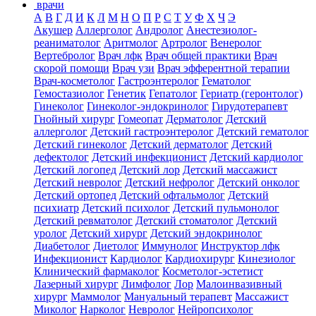
врачи
А
В
Г
Д
И
К
Л
М
Н
О
П
Р
С
Т
У
Ф
Х
Ч
Э
Акушер
Аллерголог
Андролог
Анестезиолог-
реаниматолог
Аритмолог
Артролог
Венеролог
Вертебролог
Врач лфк
Врач общей практики
Врач
скорой помощи
Врач узи
Врач эфферентной терапии
Врач-косметолог
Гастроэнтеролог
Гематолог
Гемостазиолог
Генетик
Гепатолог
Гериатр (геронтолог)
Гинеколог
Гинеколог-эндокринолог
Гирудотерапевт
Гнойный хирург
Гомеопат
Дерматолог
Детский
аллерголог
Детский гастроэнтеролог
Детский гематолог
Детский гинеколог
Детский дерматолог
Детский
дефектолог
Детский инфекционист
Детский кардиолог
Детский логопед
Детский лор
Детский массажист
Детский невролог
Детский нефролог
Детский онколог
Детский ортопед
Детский офтальмолог
Детский
психиатр
Детский психолог
Детский пульмонолог
Детский ревматолог
Детский стоматолог
Детский
уролог
Детский хирург
Детский эндокринолог
Диабетолог
Диетолог
Иммунолог
Инструктор лфк
Инфекционист
Кардиолог
Кардиохирург
Кинезиолог
Клинический фармаколог
Косметолог-эстетист
Лазерный хирург
Лимфолог
Лор
Малоинвазивный
хирург
Маммолог
Мануальный терапевт
Массажист
Миколог
Нарколог
Невролог
Нейропсихолог