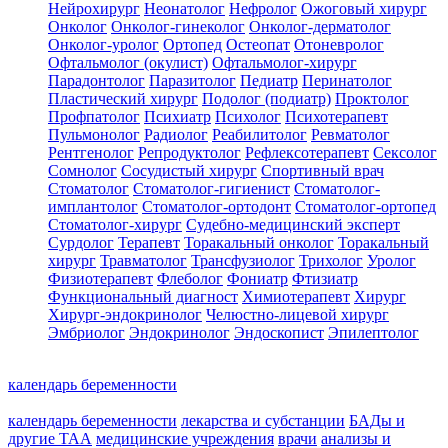
Нейрохирург
Неонатолог
Нефролог
Ожоговый хирург
Онколог
Онколог-гинеколог
Онколог-дерматолог
Онколог-уролог
Ортопед
Остеопат
Отоневролог
Офтальмолог (окулист)
Офтальмолог-хирург
Парадонтолог
Паразитолог
Педиатр
Перинатолог
Пластический хирург
Подолог (подиатр)
Проктолог
Профпатолог
Психиатр
Психолог
Психотерапевт
Пульмонолог
Радиолог
Реабилитолог
Ревматолог
Рентгенолог
Репродуктолог
Рефлексотерапевт
Сексолог
Сомнолог
Сосудистый хирург
Спортивный врач
Стоматолог
Стоматолог-гигиенист
Стоматолог-
имплантолог
Стоматолог-ортодонт
Стоматолог-ортопед
Стоматолог-хирург
Судебно-медицинский эксперт
Сурдолог
Терапевт
Торакальный онколог
Торакальный
хирург
Травматолог
Трансфузиолог
Трихолог
Уролог
Физиотерапевт
Флеболог
Фониатр
Фтизиатр
Функциональный диагност
Химиотерапевт
Хирург
Хирург-эндокринолог
Челюстно-лицевой хирург
Эмбриолог
Эндокринолог
Эндоскопист
Эпилептолог
календарь беременности
календарь беременности
лекарства и субстанции
БАДы и
другие ТАА
медицинские учреждения
врачи
анализы и