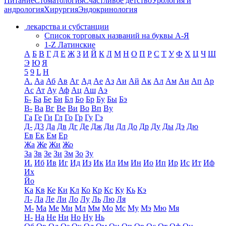
Питание
Стоматология
Счастливое детство
Урология и
андрология
Хирургия
Эндокринология
лекарства и субстанции
Список торговых названий на буквы А-Я
1-Z Латинские
А
Б
В
Г
Д
Е
Ж
З
И
Й
К
Л
М
Н
О
П
Р
С
Т
У
Ф
Х
Ц
Ч
Ш
Э
Ю
Я
5
9
L
H
А.
Аа
Аб
Ав
Аг
Ад
Ае
Аз
Аи
Ай
Ак
Ал
Ам
Ан
Ап
Ар
Ас
Ат
Ау
Аф
Ац
Аш
Аэ
Б-
Ба
Бе
Би
Бл
Бо
Бр
Бу
Бы
Бэ
В-
Ва
Вг
Ве
Ви
Во
Вп
Ву
Га
Ге
Ги
Гл
Го
Гр
Гу
Гэ
Д-
Д3
Да
Дв
Дг
Де
Дж
Ди
Дл
До
Др
Ду
Ды
Дэ
Дю
Ев
Ек
Ем
Ер
Жа
Же
Жи
Жо
За
Зв
Зе
Зи
Зм
Зо
Зу
И.
Иб
Ив
Иг
Ид
Из
Ик
Ил
Им
Ин
Ио
Ип
Ир
Ис
Ит
Иф
Их
Йо
Ка
Кв
Ке
Ки
Кл
Ко
Кр
Кс
Ку
Кь
Кэ
Л-
Ла
Ле
Ли
Ло
Лу
Ль
Лю
Ля
М-
Ма
Ме
Ми
Мл
Мм
Мо
Мс
Му
Мэ
Мю
Мя
Н-
На
Не
Ни
Но
Ну
Нь