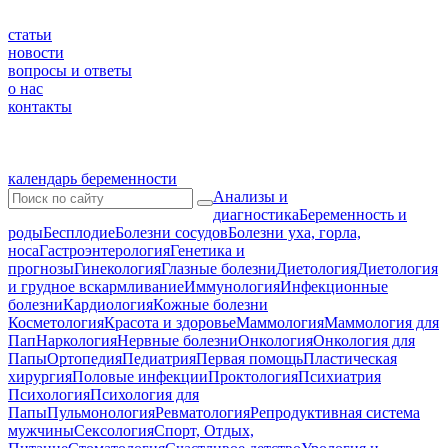
статьи
новости
вопросы и ответы
о нас
контакты
календарь беременности
Анализы и
диагностика
Беременность и
роды
Бесплодие
Болезни сосудов
Болезни уха, горла,
носа
Гастроэнтерология
Генетика и
прогнозы
Гинекология
Глазные болезни
Диетология
Диетология
и грудное вскармливание
Иммунология
Инфекционные
болезни
Кардиология
Кожные болезни
Косметология
Красота и здоровье
Маммология
Маммология для
Пап
Наркология
Нервные болезни
Онкология
Онкология для
Папы
Ортопедия
Педиатрия
Первая помощь
Пластическая
хирургия
Половые инфекции
Проктология
Психиатрия
Психология
Психология для
Папы
Пульмонология
Ревматология
Репродуктивная система
мужчины
Сексология
Спорт, Отдых,