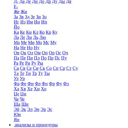
Д-
Да
Де
Ди
До
Др
Ду
Ды
Дя
Е-
Же
Жи
За
Зв
Зд
Зе
Зи
Зо
Иг
Из
Им
Ин
Ип
Йо
Ка
Ке
Ки
Кл
Ко
Кр
Ку
Ла
Ле
Ли
Ль
Лю
Ма
Ме
Ми
Мо
Мс
Му
На
Не
Но
Ну
Ов
Ок
Ол
Ом
Оп
Ор
Ос
Оч
Па
Пе
Пи
Пл
По
Пр
Пс
Пу
Ра
Ре
Ри
Ру
Ры
Са
Св
Се
Си
Ск
Со
Сп
Ср
Ст
Су
Та
Те
Ти
Тр
Ту
Ты
Ул
Ур
Фа
Фе
Фи
Фл
Фо
Фр
Фу
Фэ
Ха
Хв
Хе
Хи
Хо
Це
Ци
Ча
Че
Ша
Ши
Эй
Эк
Эл
Эн
Эр
Эс
Юн
Ян
анализы и процедуры