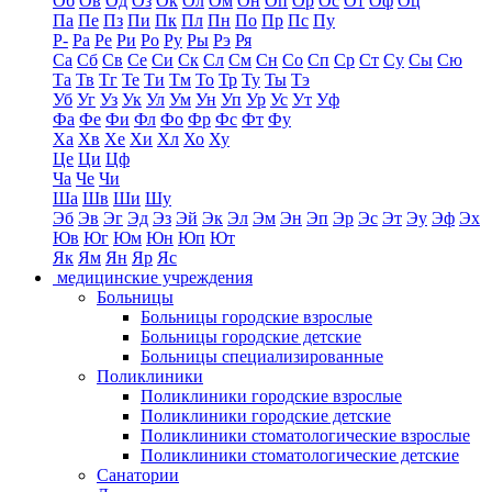
Об
Ов
Од
Оз
Ок
Ол
Ом
Он
Оп
Ор
Ос
От
Оф
Оц
Па
Пе
Пз
Пи
Пк
Пл
Пн
По
Пр
Пс
Пу
Р-
Ра
Ре
Ри
Ро
Ру
Ры
Рэ
Ря
Са
Сб
Св
Се
Си
Ск
Сл
См
Сн
Со
Сп
Ср
Ст
Су
Сы
Сю
Та
Тв
Тг
Те
Ти
Тм
То
Тр
Ту
Ты
Тэ
Уб
Уг
Уз
Ук
Ул
Ум
Ун
Уп
Ур
Ус
Ут
Уф
Фа
Фе
Фи
Фл
Фо
Фр
Фс
Фт
Фу
Ха
Хв
Хе
Хи
Хл
Хо
Ху
Це
Ци
Цф
Ча
Че
Чи
Ша
Шв
Ши
Шу
Эб
Эв
Эг
Эд
Эз
Эй
Эк
Эл
Эм
Эн
Эп
Эр
Эс
Эт
Эу
Эф
Эх
Юв
Юг
Юм
Юн
Юп
Ют
Як
Ям
Ян
Яр
Яс
медицинские учреждения
Больницы
Больницы городские взрослые
Больницы городские детские
Больницы специализированные
Поликлиники
Поликлиники городские взрослые
Поликлиники городские детские
Поликлиники стоматологические взрослые
Поликлиники стоматологические детские
Санатории