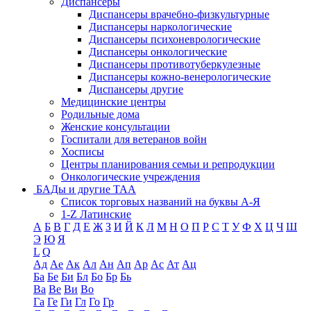
Диспансеры
Диспансеры врачебно-физкультурные
Диспансеры наркологические
Диспансеры психоневрологические
Диспансеры онкологические
Диспансеры противотуберкулезные
Диспансеры кожно-венерологические
Диспансеры другие
Медицинские центры
Родильные дома
Женские консультации
Госпитали для ветеранов войн
Хосписы
Центры планирования семьи и репродукции
Онкологические учреждения
БАДы и другие ТАА
Список торговых названий на буквы А-Я
1-Z Латинские
А
Б
В
Г
Д
Е
Ж
З
И
Й
К
Л
М
Н
О
П
Р
С
Т
У
Ф
Х
Ц
Ч
Ш
Э
Ю
Я
L
Q
Ад
Ае
Ак
Ал
Ан
Ап
Ар
Ас
Ат
Ац
Ба
Бе
Би
Бл
Бо
Бр
Бь
Ва
Ве
Ви
Во
Га
Ге
Ги
Гл
Го
Гр