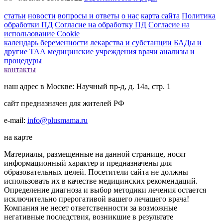
статьи
новости
вопросы и ответы
о нас
карта сайта
Политика
обработки ПД
Согласие на обработку ПД
Согласие на
использование Cookie
календарь беременности
лекарства и субстанции
БАДы и
другие ТАА
медицинские учреждения
врачи
анализы и
процедуры
контакты
наш адрес в Москве: Научный пр-д, д. 14а, стр. 1
сайт предназначен для жителей РФ
e-mail:
info@plusmama.ru
на карте
Материалы, размещенные на данной странице, носят
информационный характер и предназначены для
образовательных целей. Посетители сайта не должны
использовать их в качестве медицинских рекомендаций.
Определение диагноза и выбор методики лечения остается
исключительно прерогативой вашего лечащего врача!
Компания не несет ответственности за возможные
негативные последствия, возникшие в результате