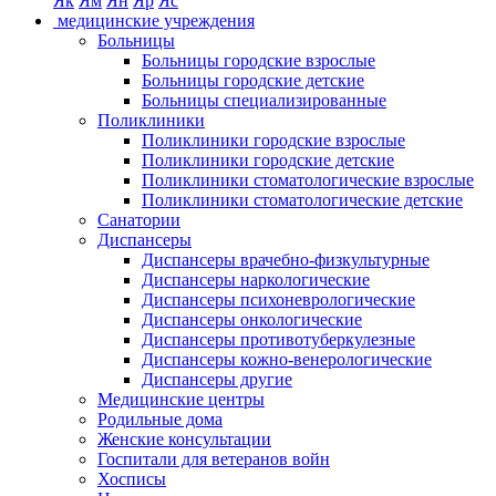
Як
Ям
Ян
Яр
Яс
медицинские учреждения
Больницы
Больницы городские взрослые
Больницы городские детские
Больницы специализированные
Поликлиники
Поликлиники городские взрослые
Поликлиники городские детские
Поликлиники стоматологические взрослые
Поликлиники стоматологические детские
Санатории
Диспансеры
Диспансеры врачебно-физкультурные
Диспансеры наркологические
Диспансеры психоневрологические
Диспансеры онкологические
Диспансеры противотуберкулезные
Диспансеры кожно-венерологические
Диспансеры другие
Медицинские центры
Родильные дома
Женские консультации
Госпитали для ветеранов войн
Хосписы