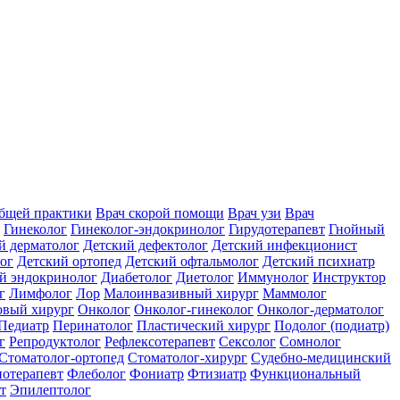
общей практики
Врач скорой помощи
Врач узи
Врач
Гинеколог
Гинеколог-эндокринолог
Гирудотерапевт
Гнойный
й дерматолог
Детский дефектолог
Детский инфекционист
ог
Детский ортопед
Детский офтальмолог
Детский психиатр
й эндокринолог
Диабетолог
Диетолог
Иммунолог
Инструктор
г
Лимфолог
Лор
Малоинвазивный хирург
Маммолог
вый хирург
Онколог
Онколог-гинеколог
Онколог-дерматолог
Педиатр
Перинатолог
Пластический хирург
Подолог (подиатр)
г
Репродуктолог
Рефлексотерапевт
Сексолог
Сомнолог
Стоматолог-ортопед
Стоматолог-хирург
Судебно-медицинский
отерапевт
Флеболог
Фониатр
Фтизиатр
Функциональный
т
Эпилептолог