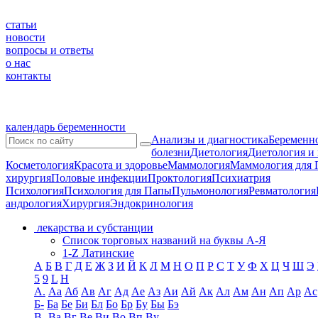
статьи
новости
вопросы и ответы
о нас
контакты
календарь беременности
Анализы и диагностика
Беременно
болезни
Диетология
Диетология и
Косметология
Красота и здоровье
Маммология
Маммология для 
хирургия
Половые инфекции
Проктология
Психиатрия
Психология
Психология для Папы
Пульмонология
Ревматология
андрология
Хирургия
Эндокринология
лекарства и субстанции
Список торговых названий на буквы А-Я
1-Z Латинские
А
Б
В
Г
Д
Е
Ж
З
И
Й
К
Л
М
Н
О
П
Р
С
Т
У
Ф
Х
Ц
Ч
Ш
Э
5
9
L
H
А.
Аа
Аб
Ав
Аг
Ад
Ае
Аз
Аи
Ай
Ак
Ал
Ам
Ан
Ап
Ар
Ас
Б-
Ба
Бе
Би
Бл
Бо
Бр
Бу
Бы
Бэ
В-
Ва
Вг
Ве
Ви
Во
Вп
Ву