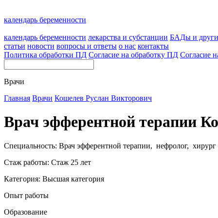
календарь беременности
календарь беременности
лекарства и субстанции
БАДы и друг
статьи
новости
вопросы и ответы
о нас
контакты
Политика обработки ПД
Согласие на обработку ПД
Согласие н
Врачи
Главная
Врачи
Кошелев Руслан Викторович
Врач эфферентной терапии К
Специальность: Врач эфферентной терапии, нефролог, хирург
Стаж работы: Стаж 25 лет
Категория: Высшая категория
Опыт работы
Образование