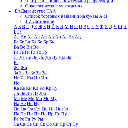
Центры планирования семьи и репродукции
Онкологические учреждения
БАДы и другие ТАА
Список торговых названий на буквы А-Я
1-Z Латинские
А
Б
В
Г
Д
Е
Ж
З
И
Й
К
Л
М
Н
О
П
Р
С
Т
У
Ф
Х
Ц
Ч
Ш
Э
L
Q
Ад
Ае
Ак
Ал
Ан
Ап
Ар
Ас
Ат
Ац
Ба
Бе
Би
Бл
Бо
Бр
Бь
Ва
Ве
Ви
Во
Га
Ге
Ги
Гл
Го
Гр
Д-
Да
Де
Ди
До
Др
Ду
Ды
Дя
Е-
Же
Жи
За
Зв
Зд
Зе
Зи
Зо
Иг
Из
Им
Ин
Ип
Йо
Ка
Ке
Ки
Кл
Ко
Кр
Ку
Ла
Ле
Ли
Ль
Лю
Ма
Ме
Ми
Мо
Мс
Му
На
Не
Но
Ну
Ов
Ок
Ол
Ом
Оп
Ор
Ос
Оч
Па
Пе
Пи
Пл
По
Пр
Пс
Пу
Ра
Ре
Ри
Ру
Ры
Са
Св
Се
Си
Ск
Со
Сп
Ср
Ст
Су