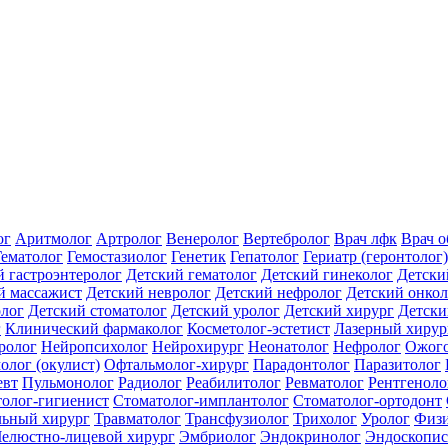
ог
Аритмолог
Артролог
Венеролог
Вертебролог
Врач лфк
Врач 
Гематолог
Гемостазиолог
Генетик
Гепатолог
Гериатр (геронтолог)
й гастроэнтеролог
Детский гематолог
Детский гинеколог
Детски
й массажист
Детский невролог
Детский нефролог
Детский онкол
олог
Детский стоматолог
Детский уролог
Детский хирург
Детски
г
Клинический фармаколог
Косметолог-эстетист
Лазерный хирур
ролог
Нейропсихолог
Нейрохирург
Неонатолог
Нефролог
Ожого
олог (окулист)
Офтальмолог-хирург
Парадонтолог
Паразитолог
евт
Пульмонолог
Радиолог
Реабилитолог
Ревматолог
Рентгеноло
олог-гигиенист
Стоматолог-имплантолог
Стоматолог-ортодонт
льный хирург
Травматолог
Трансфузиолог
Трихолог
Уролог
Физи
елюстно-лицевой хирург
Эмбриолог
Эндокринолог
Эндоскопис