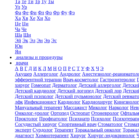
Та
Те
Ти
Тр
Ту
Ты
Ул
Ур
Фа
Фе
Фи
Фл
Фо
Фр
Фу
Фэ
Ха
Хв
Хе
Хи
Хо
Це
Ци
Ча
Че
Ша
Ши
Эй
Эк
Эл
Эн
Эр
Эс
Юн
Ян
анализы и процедуры
врачи
А
В
Г
Д
И
К
Л
М
Н
О
П
Р
С
Т
У
Ф
Х
Ч
Э
Акушер
Аллерголог
Андролог
Анестезиолог-реаниматол
эфферентной терапии
Врач-косметолог
Гастроэнтеролог
хирург
Гомеопат
Дерматолог
Детский аллерголог
Детски
Детский кардиолог
Детский логопед
Детский лор
Детски
Детский психолог
Детский пульмонолог
Детский ревмат
лфк
Инфекционист
Кардиолог
Кардиохирург
Кинезиоло
Мануальный терапевт
Массажист
Миколог
Нарколог
Нев
Онколог-уролог
Ортопед
Остеопат
Отоневролог
Офтальм
Проктолог
Профпатолог
Психиатр
Психолог
Психотерап
Сосудистый хирург
Спортивный врач
Стоматолог
Стомат
эксперт
Сурдолог
Терапевт
Торакальный онколог
Торака
диагност
Химиотерапевт
Хирург
Хирург-эндокринолог
Ч