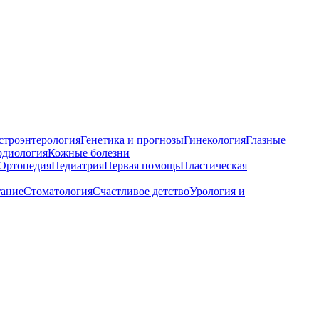
строэнтерология
Генетика и прогнозы
Гинекология
Глазные
рдиология
Кожные болезни
Ортопедия
Педиатрия
Первая помощь
Пластическая
тание
Стоматология
Счастливое детство
Урология и