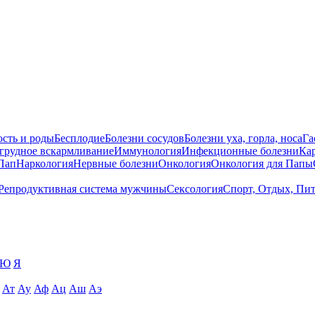
сть и роды
Бесплодие
Болезни сосудов
Болезни уха, горла, носа
Га
 грудное вскармливание
Иммунология
Инфекционные болезни
Ка
Пап
Наркология
Нервные болезни
Онкология
Онкология для Папы
Репродуктивная система мужчины
Сексология
Спорт, Отдых, Пи
Ю
Я
Ат
Ау
Аф
Ац
Аш
Аэ