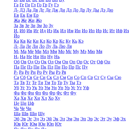
Га
Ге
Ги
Гл
Го
Гр
Гу
Гэ
Д-
Д3
Да
Дв
Дг
Де
Дж
Ди
Дл
До
Др
Ду
Ды
Дэ
Дю
Ев
Ек
Ем
Ер
Жа
Же
Жи
Жо
За
Зв
Зе
Зи
Зм
Зо
Зу
И.
Иб
Ив
Иг
Ид
Из
Ик
Ил
Им
Ин
Ио
Ип
Ир
Ис
Ит
Иф
И
Йо
Ка
Кв
Ке
Ки
Кл
Ко
Кр
Кс
Ку
Кь
Кэ
Л-
Ла
Ле
Ли
Ло
Лу
Ль
Лю
Ля
М-
Ма
Ме
Ми
Мл
Мм
Мо
Мс
Му
Мэ
Мю
Мя
Н-
На
Не
Ни
Но
Ну
Нь
Об
Ов
Од
Оз
Ок
Ол
Ом
Он
Оп
Ор
Ос
От
Оф
Оц
Па
Пе
Пз
Пи
Пк
Пл
Пн
По
Пр
Пс
Пу
Р-
Ра
Ре
Ри
Ро
Ру
Ры
Рэ
Ря
Са
Сб
Св
Се
Си
Ск
Сл
См
Сн
Со
Сп
Ср
Ст
Су
Сы
Сю
Та
Тв
Тг
Те
Ти
Тм
То
Тр
Ту
Ты
Тэ
Уб
Уг
Уз
Ук
Ул
Ум
Ун
Уп
Ур
Ус
Ут
Уф
Фа
Фе
Фи
Фл
Фо
Фр
Фс
Фт
Фу
Ха
Хв
Хе
Хи
Хл
Хо
Ху
Це
Ци
Цф
Ча
Че
Чи
Ша
Шв
Ши
Шу
Эб
Эв
Эг
Эд
Эз
Эй
Эк
Эл
Эм
Эн
Эп
Эр
Эс
Эт
Эу
Эф
Эх
Юв
Юг
Юм
Юн
Юп
Ют